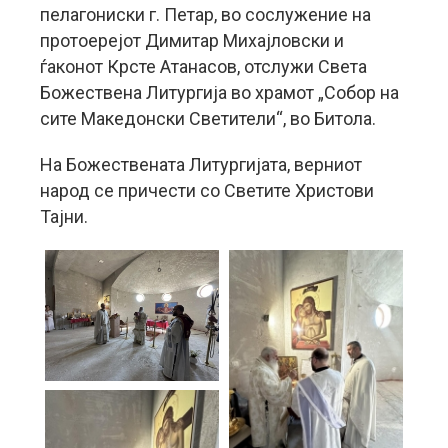
пелагониски г. Петар, во сослужение на
протоерејот Димитар Михајловски и
ѓаконот Крсте Атанасов, отслужи Света
Божествена Литургија во храмот „Собор на
сите Македонски Светители“, во Битола.
На Божествената Литургијата, верниот
народ се причести со Светите Христови
Тајни.