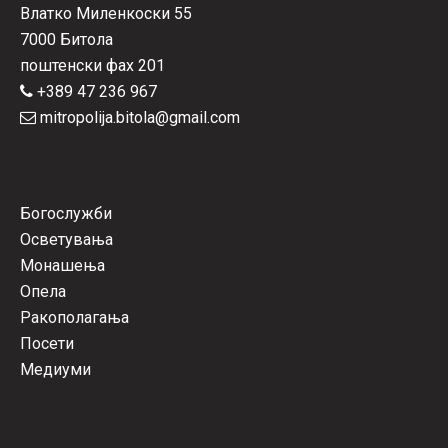
Влатко Миленкоски 55
7000 Битола
поштенски фах 201
+389 47 236 967
mitropolija.bitola@gmail.com
Богослужби
Осветувања
Монашења
Опела
Ракополагања
Посети
Медиуми