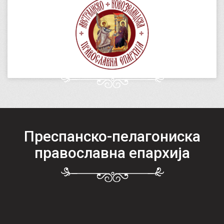
Преспанско-пелагониска
православна епархија