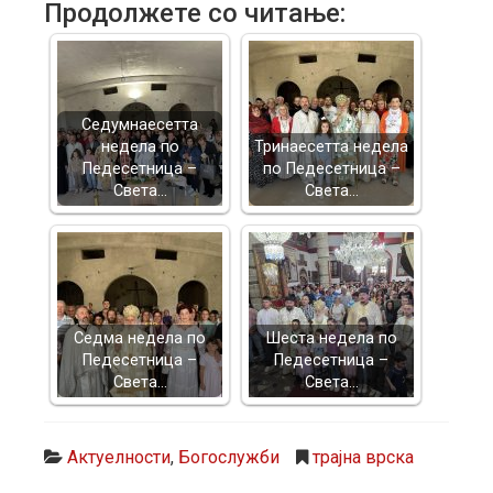
Продолжете со читање:
Седумнаесетта
недела по
Тринаесетта недела
Педесетница –
по Педесетница –
Света…
Света…
Седма недела по
Шеста недела по
Педесетница –
Педесетница –
Света…
Света…
Актуелности
,
Богослужби
трајна врска