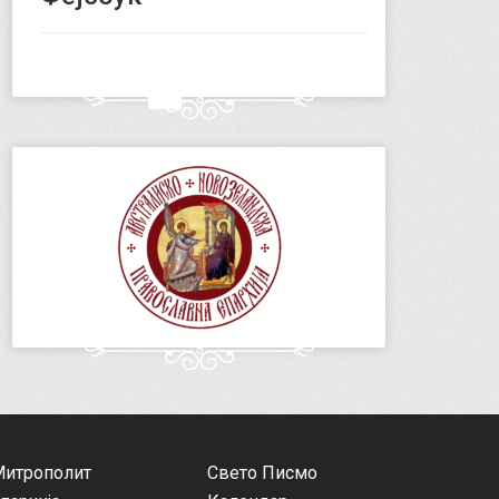
Митрополит
Свето Писмо