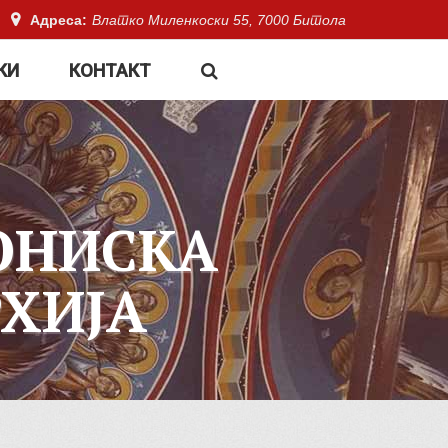
Адреса:
Влатко Миленкоски 55, 7000 Битола
КИ
КОНТАКТ
ОНИСКА
ХИЈА