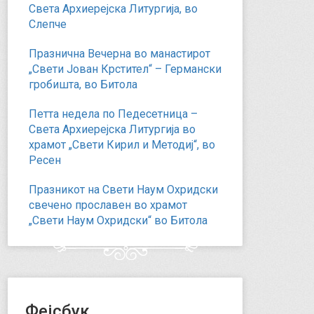
Света Архиерејска Литургија, во
Слепче
Празнична Вечерна во манастирот
„Свети Јован Крстител“ – Германски
гробишта, во Битола
Петта недела по Педесетница –
Света Архиерејска Литургија во
храмот „Свети Кирил и Методиј“, во
Ресен
Празникот на Свети Наум Охридски
свечено прославен во храмот
„Свети Наум Охридски“ во Битола
Фејсбук