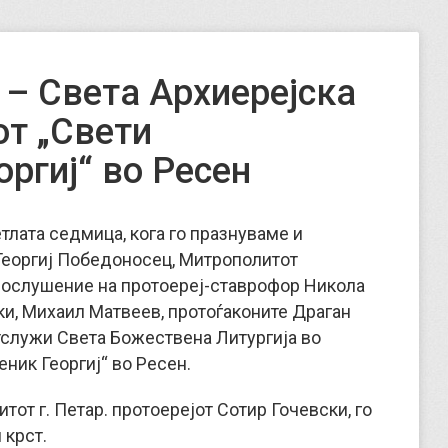
 – Света Архиерејска
от „Свети
ргиј“ во Ресен
етлата седмица, кога го празнуваме и
Георгиј Победоносец, Митрополитот
 сослушение на протоереј-ставрофор Никола
ки, Михаил Матвеев, протоѓаконите Драган
тслужи Света Божествена Литургија во
ник Георгиј“ во Ресен.
от г. Петар. протоерејот Сотир Гочевски, го
 крст.