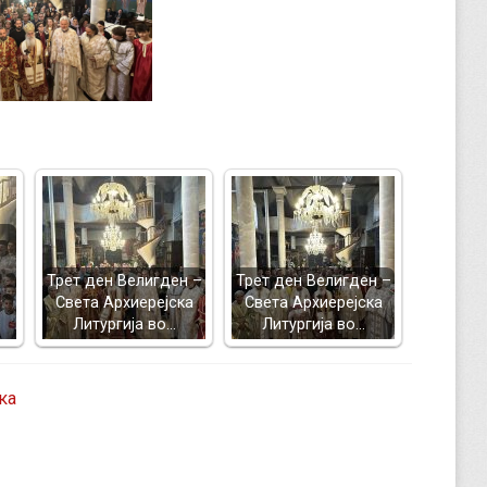
Трет ден Велигден –
Трет ден Велигден –
Света Архиерејска
Света Архиерејска
Литургија во…
Литургија во…
ка