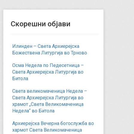
Скорешни објави
Илинден – Света Архиерејска
Божествена Литургија во Трново
Осма Недела по Педесетница –
Света Архиерејска Литургија во
Битола
Света великомаченица Недела –
Света Архиерејска Литургија во
храмот „Света Великомаченица
Недела“ во Битола
Архиерејска Вечерна богослужба во
хармот Света Великомаченица