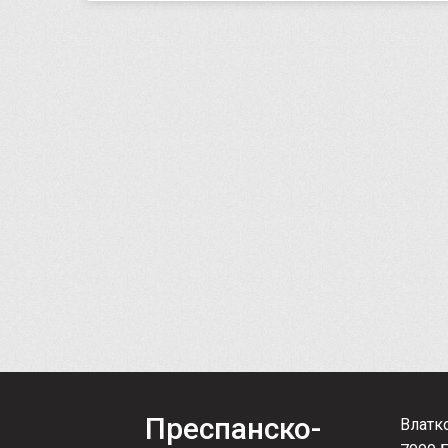
Преспанско-
Влатк