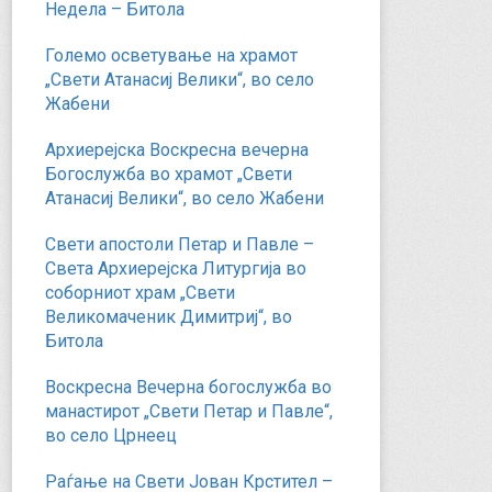
Недела – Битола
Големо осветување на храмот
„Свети Атанасиј Велики“, во село
Жабени
Архиерејска Воскресна вечерна
Богослужба во храмот „Свети
Атанасиј Велики“, во село Жабени
Свети апостоли Петар и Павле –
Света Архиерејска Литургија во
соборниот храм „Свети
Великомаченик Димитриј“, во
Битола
Воскресна Вечерна богослужба во
манастирот „Свети Петар и Павле“,
во село Црнеец
Раѓање на Свети Јован Крстител –