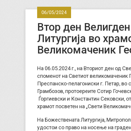
06/05/2024
Втор ден Велигден
Литургија во храм
Великомаченик Гео
На 06.05.2024 г., на Вториот ден од Св
споменот на Светиот великомаченик 
Преспанско-пелагониски г. Петар, во
Грамбозов, протоереите Сотир Гочевс
Ѓоргиевски и Константин Сековски, о
храмот посветен на „Свети Великомаче
На Божествената Литургија, Митрополит
удостои со право на носење на граден