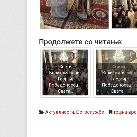
Продолжете со читање:
Свети
Свети
Великомаченик
Великомаченик
Георгиј
Георгиј
Победоносец –
Победоносец –
Света…
Света…
Актуелности
,
Богослужби
трајна врс