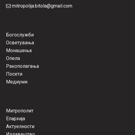
mitropolija.bitola@gmail.com
Богослужби
Осветувања
Монашења
Опела
Ракополагања
Посети
Медиуми
Митрополит
Епархија
Актуелности
Издаваштво