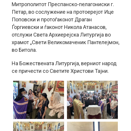
Митрополитот Преспанско-пелагониски г.
Петар, во сослужение на протоерејот Ице
Поповски и протоѓаконот Драган
Ѓоргиевски и ѓаконот Никола Атанасов,
отслужи Света Архиерејска Литургија во
храмот „Свети Великомаченик Пантелејмон,
во Битола.
На Божествената Литургија, верниот народ
се причести со Светите Христови Тајни.