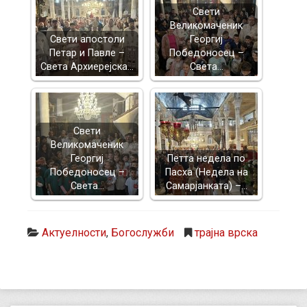
Свети
Великомаченик
Свети апостоли
Георгиј
Петар и Павле –
Победоносец –
Света Архиерејска…
Света…
Свети
Великомаченик
Георгиј
Петта недела по
Победоносец –
Пасха (Недела на
Света…
Самарјанката) –…
Актуелности
,
Богослужби
трајна врска