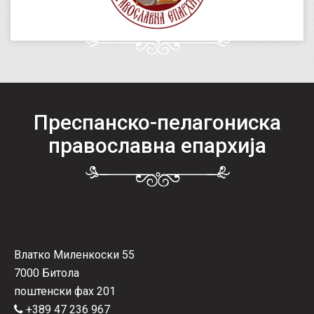
Преспанско-пелагониска
православна епархија
Влатко Миленкоски 55
7000 Битола
поштенски фах 201
+389 47 236 967