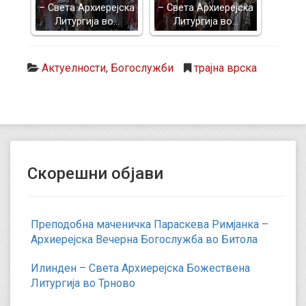
– Света Архиерејска
– Света Архиерејска
Литургија во…
Литургија во…
Актуелности
,
Богослужби
трајна врска
Скорешни објави
Преподобна маченичка Параскева Римјанка –
Архиерејска Вечерна Богослужба во Битола
Илинден – Света Архиерејска Божествена
Литургија во Трново