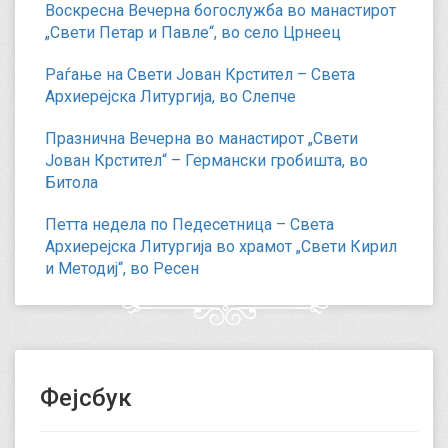
Воскресна Вечерна богослужба во манастирот
„Свети Петар и Павле“, во село Црнеец
Раѓање на Свети Јован Крстител – Света
Архиерејска Литургија, во Слепче
Празнична Вечерна во манастирот „Свети
Јован Крстител“ – Германски гробишта, во
Битола
Петта недела по Педесетница – Света
Архиерејска Литургија во храмот „Свети Кирил
и Методиј“, во Ресен
Фејсбук