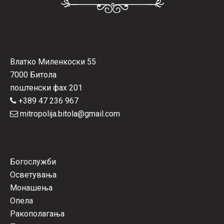
Влатко Миленкоски 55
7000 Битола
поштенски фах 201
+389 47 236 967
mitropolija.bitola@gmail.com
Богослужби
Осветувања
Монашења
Опела
Ракополагања