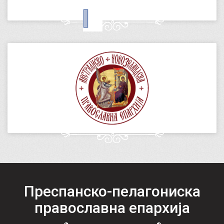
Преспанско-пелагониска
православна епархија