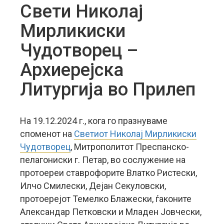
Свети Николај
Мирликиски
Чудотворец –
Архиерејска
Литургија во Прилеп
На 19.12.2024 г., кога го празнуваме
споменот на
Светиот Николај Мирликиски
Чудотворец
, Митрополитот Преспанско-
пелагониски г. Петар, во сослужение на
протоереи ставрофорите Влатко Ристески,
Илчо Смилески, Дејан Секуловски,
протоерејот Темелко Блажески, ѓаконите
Александар Петковски и Младен Јовчески,