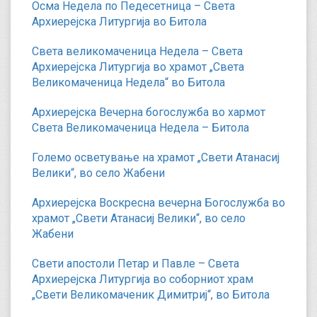
Осма Недела по Педесетница – Света
Архиерејска Литургија во Битола
Света великомаченица Недела – Света
Архиерејска Литургија во храмот „Света
Великомаченица Недела“ во Битола
Архиерејска Вечерна богослужба во хармот
Света Великомаченица Недела – Битола
Големо осветување на храмот „Свети Атанасиј
Велики“, во село Жабени
Архиерејска Воскресна вечерна Богослужба во
храмот „Свети Атанасиј Велики“, во село
Жабени
Свети апостоли Петар и Павле – Света
Архиерејска Литургија во соборниот храм
„Свети Великомаченик Димитриј“, во Битола