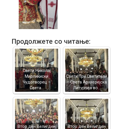
Продолжете со читање:
Свети Николај
Мирликиски
Свети Три Светители
Чудотворец –
– Света Архиерејска
Света…
Литургија во…
Втор ден Велигден
Втор ден Велигден