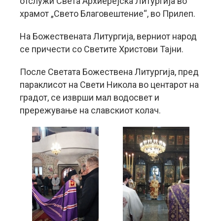
отслужи Света Архиерејска Литургија во
храмот „Свето Благовештение“, во Прилеп.
На Божествената Литургија, верниот народ
се причести со Светите Христови Тајни.
После Светата Божествена Литургија, пред
параклисот на Свети Никола во центарот на
градот, се изврши мал водосвет и
прережување на славскиот колач.