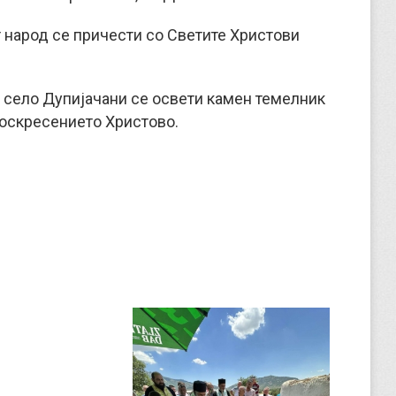
т народ се причести со Светите Христови
о село Дупијачани се освети камен темелник
Воскресението Христово.