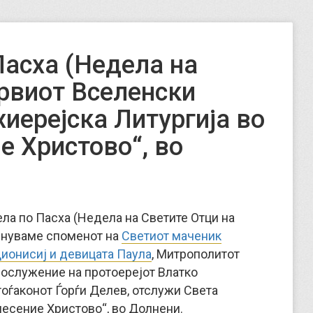
асха (Недела на
рвиот Вселенски
хиерејска Литургија во
е Христово“, во
ела по Пасха (Недела на Светите Отци на
азнуваме споменот на
Светиот маченик
 Дионисиј и девицата Паула
, Митрополитот
сослужение на протоерејот Влатко
тоѓаконот Ѓорѓи Делев, отслужи Света
несение Христово“, во Долнени.