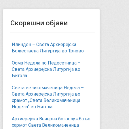
Скорешни објави
Илинден – Света Архиерејска
Божествена Литургија во Трново
Осма Недела по Педесетница –
Света Архиерејска Литургија во
Битола
Света великомаченица Недела –
Света Архиерејска Литургија во
храмот „Света Великомаченица
Недела“ во Битола
Архиерејска Вечерна богослужба во
хармот Света Великомаченица