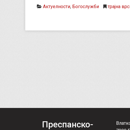
Актуелности
,
Богослужби
трајна врс
Преспанско-
Влатк