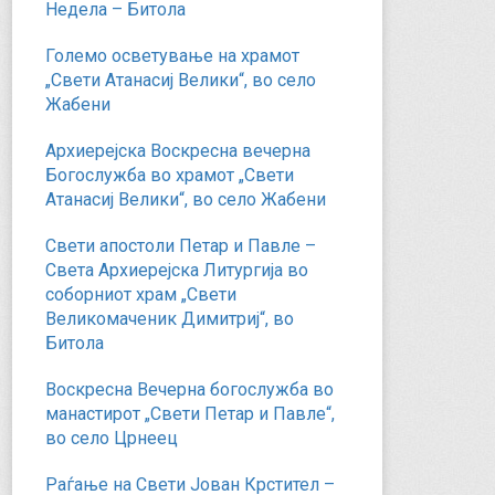
Недела – Битола
Големо осветување на храмот
„Свети Атанасиј Велики“, во село
Жабени
Архиерејска Воскресна вечерна
Богослужба во храмот „Свети
Атанасиј Велики“, во село Жабени
Свети апостоли Петар и Павле –
Света Архиерејска Литургија во
соборниот храм „Свети
Великомаченик Димитриј“, во
Битола
Воскресна Вечерна богослужба во
манастирот „Свети Петар и Павле“,
во село Црнеец
Раѓање на Свети Јован Крстител –