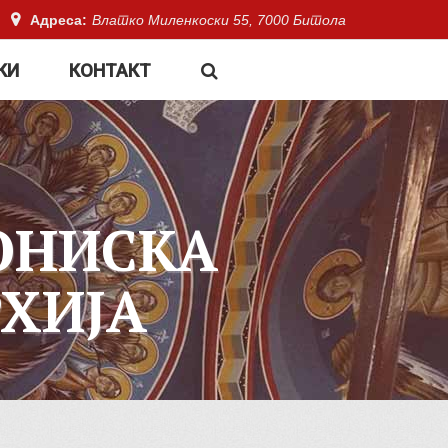
Адреса:
Влатко Миленкоски 55, 7000 Битола
КИ
КОНТАКТ
ОНИСКА
ХИЈА