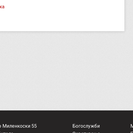
ка
о Миленкоски 55
Богослужби