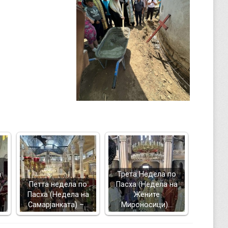
а
Трета Недела по
Петта недела по
Пасха (Недела на
Пасха (Недела на
Жените
Самарјанката) –…
Мироносици)…