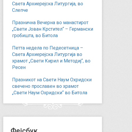
Света Архиерејска Литургија, во
Слепче
Празнична Вечерна во манастирот
„Свети Јован Крстител“ – Германски
гробишта, во Битола
Петта недела по Педесетница –
Света Архиерејска Литургија во
храмот „Свети Кирил и Методиј“, во
Ресен
Празникот на Свети Наум Охридски
свечено прославен во храмот
„Свети Наум Охридски“ во Битола
Фејсбук