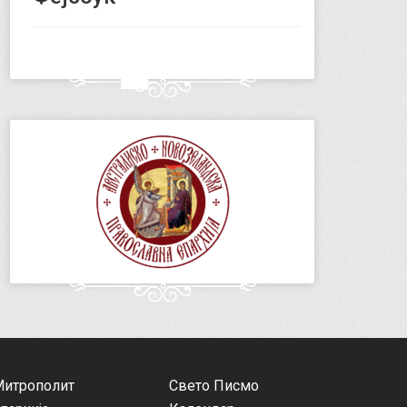
Митрополит
Свето Писмо