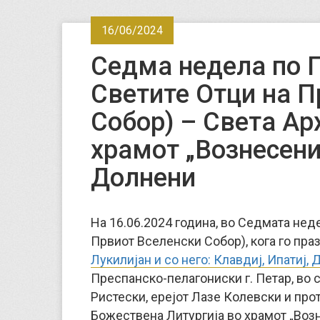
16/06/2024
Седма недела по П
Светите Отци на П
Собор) – Света Ар
храмот „Вознесени
Долнени
На 16.06.2024 година, во Седмата нед
Првиот Вселенски Собор), кога го пр
Лукилијан и со него: Клавдиј, Ипатиј,
Преспанско-пелагониски г. Петар, во 
Ристески, ерејот Лазе Колевски и про
Божествена Литургија во храмот „Воз