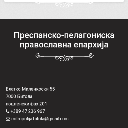
Преспанско-пелагониска
православна епархија
Влатко Миленкоски 55
7000 Битола
поштенски фах 201
+389 47 236 967
mitropolija.bitola@gmail.com