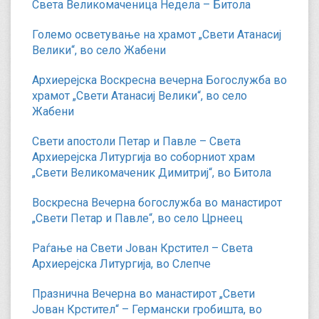
Света Великомаченица Недела – Битола
Големо осветување на храмот „Свети Атанасиј
Велики“, во село Жабени
Архиерејска Воскресна вечерна Богослужба во
храмот „Свети Атанасиј Велики“, во село
Жабени
Свети апостоли Петар и Павле – Света
Архиерејска Литургија во соборниот храм
„Свети Великомаченик Димитриј“, во Битола
Воскресна Вечерна богослужба во манастирот
„Свети Петар и Павле“, во село Црнеец
Раѓање на Свети Јован Крстител – Света
Архиерејска Литургија, во Слепче
Празнична Вечерна во манастирот „Свети
Јован Крстител“ – Германски гробишта, во