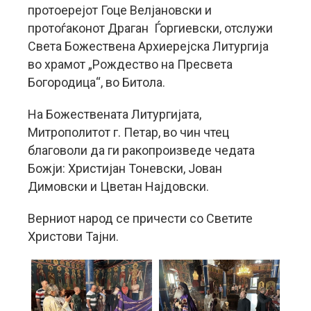
протоерејот Гоце Велјановски и
протоѓаконот Драган Ѓоргиевски, отслужи
Света Божествена Архиерејска Литургија
во храмот „Рождество на Пресвета
Богородица“, во Битола.
На Божествената Литургијата,
Митрополитот г. Петар, во чин чтец
благоволи да ги ракопроизведе чедата
Божји: Христијан Тоневски, Јован
Димовски и Цветан Најдовски.
Верниот народ се причести со Светите
Христови Тајни.