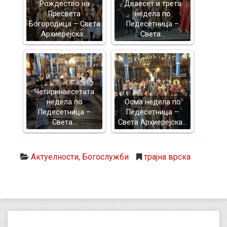
Рождество на
Дваесет и трета
Пресвета
недела по
Богородица – Света
Педесетница –
Архиерејска…
Света…
Четиринаесетата
недела по
Осма недела по
Педесетница –
Педесетница –
Света…
Света Архиерејска…
Актуелности
,
Богослужби
трајна врска