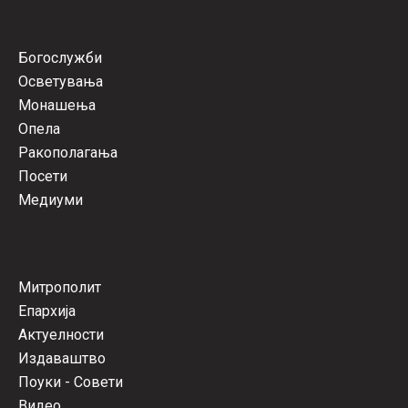
Богослужби
Осветувања
Монашења
Опела
Ракополагања
Посети
Медиуми
Митрополит
Епархија
Актуелности
Издаваштво
Поуки - Совети
Видео