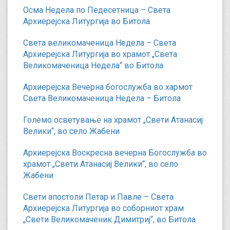
Осма Недела по Педесетница – Света
Архиерејска Литургија во Битола
Света великомаченица Недела – Света
Архиерејска Литургија во храмот „Света
Великомаченица Недела“ во Битола
Архиерејска Вечерна богослужба во хармот
Света Великомаченица Недела – Битола
Големо осветување на храмот „Свети Атанасиј
Велики“, во село Жабени
Архиерејска Воскресна вечерна Богослужба во
храмот „Свети Атанасиј Велики“, во село
Жабени
Свети апостоли Петар и Павле – Света
Архиерејска Литургија во соборниот храм
„Свети Великомаченик Димитриј“, во Битола