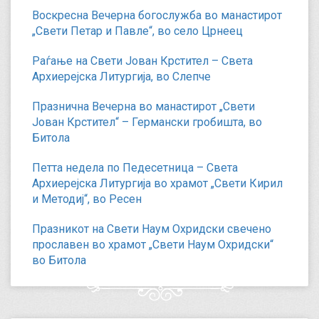
Воскресна Вечерна богослужба во манастирот
„Свети Петар и Павле“, во село Црнеец
Раѓање на Свети Јован Крстител – Света
Архиерејска Литургија, во Слепче
Празнична Вечерна во манастирот „Свети
Јован Крстител“ – Германски гробишта, во
Битола
Петта недела по Педесетница – Света
Архиерејска Литургија во храмот „Свети Кирил
и Методиј“, во Ресен
Празникот на Свети Наум Охридски свечено
прославен во храмот „Свети Наум Охридски“
во Битола