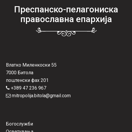
Преспанско-пелагониска
православна епархија
Влатко Миленкоски 55
7000 Битола
поштенски фах 201
+389 47 236 967
mitropolija.bitola@gmail.com
Богослужби
Осветувања