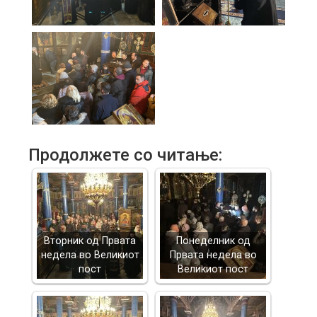
Продолжете со читање:
Вторник од Првата
Понеделник од
недела во Великиот
Првата недела во
пост
Великиот пост