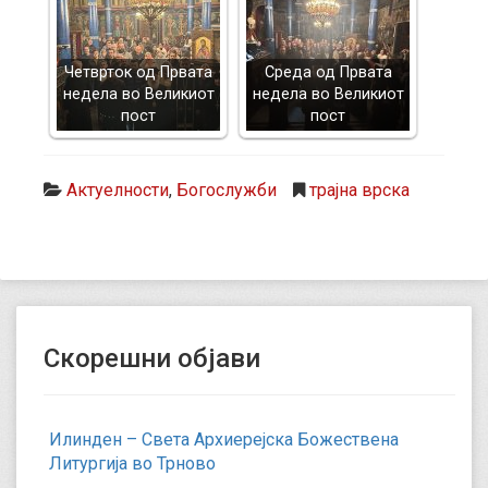
Четврток од Првата
Среда од Првата
недела во Великиот
недела во Великиот
пост
пост
Актуелности
,
Богослужби
трајна врска
Скорешни објави
Илинден – Света Архиерејска Божествена
Литургија во Трново