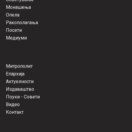
Монашења
Опела
Ракополагања
Посети
Медиуми
Митрополит
Епархија
Актуелности
Издаваштво
Поуки - Совети
Видео
Контакт