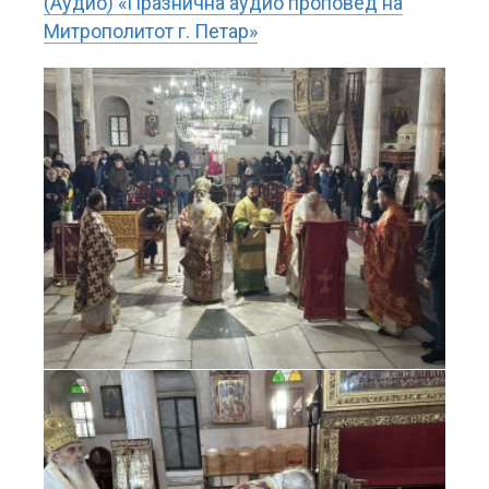
(Аудио) «Празнична аудио проповед на
Митрополитот г. Петар»