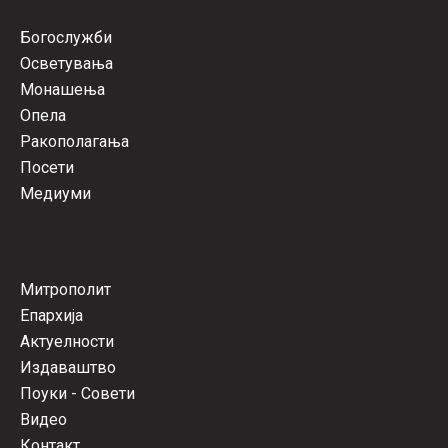
Богослужби
Осветувања
Монашења
Опела
Ракополагања
Посети
Медиуми
Митрополит
Епархија
Актуелности
Издаваштво
Поуки - Совети
Видео
Контакт