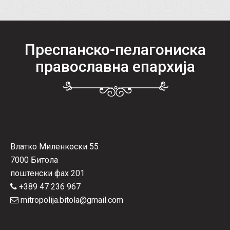
Преспанско-пелагониска
православна епархија
Влатко Миленкоски 55
7000 Битола
поштенски фах 201
+389 47 236 967
mitropolija.bitola@gmail.com