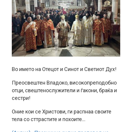
Во името на Отецот и Синот и Светиот Дух!
Преосвештен Владоко, високопреподобно
отци, свештенослужители и ѓакони, браќа и
сестри!
Оние кои се Христови, ги распнаа своите
тела со сттрастите и похоите…