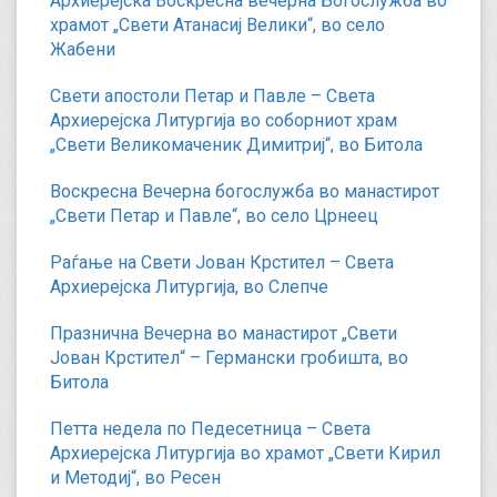
Архиерејска Воскресна вечерна Богослужба во
храмот „Свети Атанасиј Велики“, во село
Жабени
Свети апостоли Петар и Павле – Света
Архиерејска Литургија во соборниот храм
„Свети Великомаченик Димитриј“, во Битола
Воскресна Вечерна богослужба во манастирот
„Свети Петар и Павле“, во село Црнеец
Раѓање на Свети Јован Крстител – Света
Архиерејска Литургија, во Слепче
Празнична Вечерна во манастирот „Свети
Јован Крстител“ – Германски гробишта, во
Битола
Петта недела по Педесетница – Света
Архиерејска Литургија во храмот „Свети Кирил
и Методиј“, во Ресен