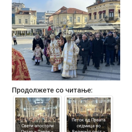
Продолжете со читање:
Петок од Првата
Свети апостоли
седмица во
Петар и Павле –
Великиот пост –