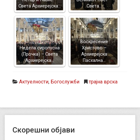
Света Архиерејска…
Света…
Воскресение
Недела сиропусна
Христово –
(Прочка) – Света
Архиерејска
Архиерејска…
Пасхална…
Актуелности
,
Богослужби
трајна врска
Скорешни објави