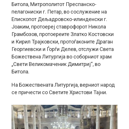
Битола, Митрополитот Преспанско-
пелагониски г. Петар, во сослужение на
Епископот Дељадровско-илинденски г.
Јоаким, протоереј ставрофорот Никола
Грамбозов, протоереите Златко Костовски
и Кирил Трајковски, протоѓаконите Драган
Георгиевски и Ѓорѓи Делев, отслужи Света
Божествена Литургија во соборниот храм
„Свети Великомаченик Димитриј“, во
Битола.
На Божествената Литургија, верниот народ
се причести со Светите Христови Тајни.