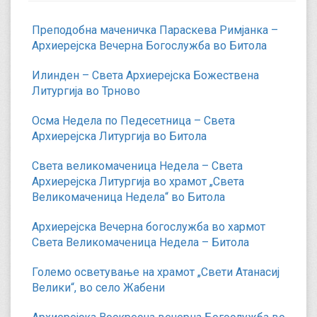
Преподобна маченичка Параскева Римјанка –
Архиерејска Вечерна Богослужба во Битола
Илинден – Света Архиерејска Божествена
Литургија во Трново
Осма Недела по Педесетница – Света
Архиерејска Литургија во Битола
Света великомаченица Недела – Света
Архиерејска Литургија во храмот „Света
Великомаченица Недела“ во Битола
Архиерејска Вечерна богослужба во хармот
Света Великомаченица Недела – Битола
Големо осветување на храмот „Свети Атанасиј
Велики“, во село Жабени