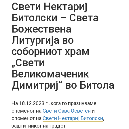
Свети Нектариј
Битолски – Светa
Божествена
Литургија во
соборниот храм
„Свети
Великомаченик
Димитриј“ во Битола
На 18.12.2023 г., кога го празнуваме
споменот на
Свети Сава Осветен
и
споменот на
Свети Нектариј Битолски
,
заштитникот на градот