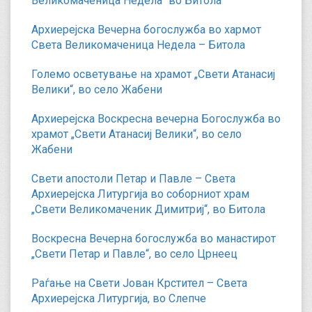
Великомаченица Недела“ во Битола
Архиерејска Вечерна богослужба во хармот
Света Великомаченица Недела – Битола
Големо осветување на храмот „Свети Атанасиј
Велики“, во село Жабени
Архиерејска Воскресна вечерна Богослужба во
храмот „Свети Атанасиј Велики“, во село
Жабени
Свети апостоли Петар и Павле – Света
Архиерејска Литургија во соборниот храм
„Свети Великомаченик Димитриј“, во Битола
Воскресна Вечерна богослужба во манастирот
„Свети Петар и Павле“, во село Црнеец
Раѓање на Свети Јован Крстител – Света
Архиерејска Литургија, во Слепче