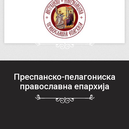
Преспанско-пелагониска
православна епархија