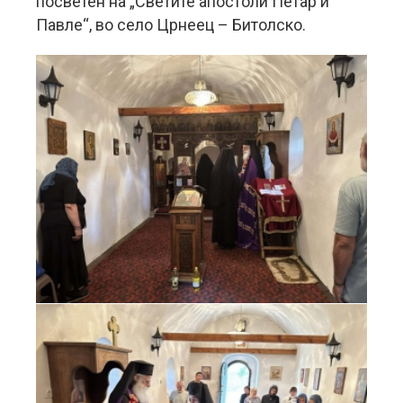
посветен на „Светите апостоли Петар и
Павле“, во село Црнеец – Битолско.