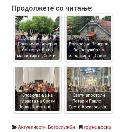
Продолжете со читање:
Празнична Вечерна
Воскресна Вечерна
богослужба во
богослужба во
манастирот „Свети…
манастирот „Свети…
Отсекување на
Свети апостоли
главата на Свети
Петар и Павле –
Јован Крстител –…
Света Архиерејска…
Актуелности
,
Богослужби
трајна врска