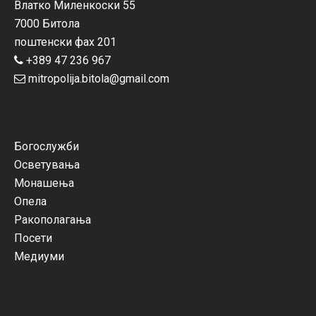
Влатко Миленкоски 55
7000 Битола
поштенски фах 201
+389 47 236 967
mitropolija.bitola@gmail.com
Богослужби
Осветувања
Монашења
Опела
Ракополагања
Посети
Медиуми