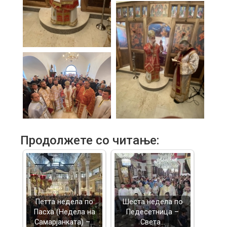
Продолжете со читање:
Петта недела по
Шеста недела по
Пасха (Недела на
Педесетница –
Самарјанката) –…
Света…