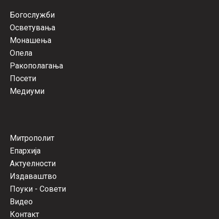
Богослужби
Осветувања
Монашења
Опела
Ракополагања
Посети
Медиуми
Митрополит
Епархија
Актуелности
Издаваштво
Поуки - Совети
Видео
Контакт