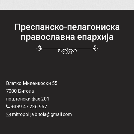
Преспанско-пелагониска
православна епархија
Влатко Миленкоски 55
7000 Битола
поштенски фах 201
+389 47 236 967
mitropolija.bitola@gmail.com