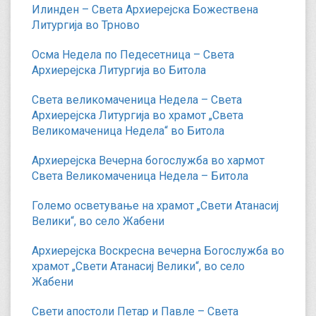
Илинден – Света Архиерејска Божествена
Литургија во Трново
Осма Недела по Педесетница – Света
Архиерејска Литургија во Битола
Света великомаченица Недела – Света
Архиерејска Литургија во храмот „Света
Великомаченица Недела“ во Битола
Архиерејска Вечерна богослужба во хармот
Света Великомаченица Недела – Битола
Големо осветување на храмот „Свети Атанасиј
Велики“, во село Жабени
Архиерејска Воскресна вечерна Богослужба во
храмот „Свети Атанасиј Велики“, во село
Жабени
Свети апостоли Петар и Павле – Света