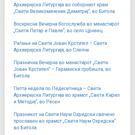
Архиерејска Литургија во соборниот храм
„Свети Великомаченик Димитриј“, во Битола
Воскресна Вечерна богослужба во манастирот
„Свети Петар и Павле“, во село Црнеец
Раѓање на Свети Јован Крстител – Света
Архиерејска Литургија, во Слепче
Празнична Вечерна во манастирот „Свети
Јован Крстител“ – Германски гробишта, во
Битола
Петта недела по Педесетница – Света
Архиерејска Литургија во храмот „Свети Кирил
и Методиј“, во Ресен
Празникот на Свети Наум Охридски свечено
прославен во храмот „Свети Наум Охридски“
во Битола