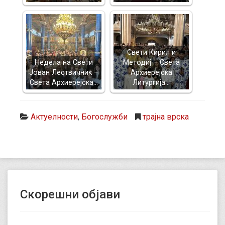
Свети Кирил и
Недела на Свети
Методиј – Света
Јован Лествичник –
Архиерејска
Света Архиерејска…
Литургија…
Актуелности
,
Богослужби
трајна врска
Скорешни објави