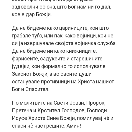
задоволни со она, што Бог нам ни го дал,
кое е дар Божји.
Да не бидеме како цариниците, кои што
грабале туѓо, или пак, како војници, кои не
си ја извршувале својота војничка служба.
Да не бидеме ни како книжниците,
фарисеите, садукеите и старешините
јудејки, кои формално го исполнувале
Законот Божји, а во своите души
останувале противници на Христа нашиот
Бог и Спасител.
По молитвите на Свети Јован, Пророк,
Претеча и Крстител Господов, Господи
Исусе Христе Сине Божји, помилувај нè и
спаси нè нас грешите. Амин!