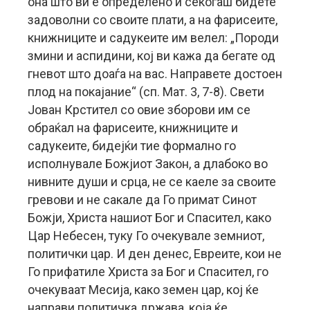
она што ви е определено и секогаш бидете
задоволни со своите плати, а на фарисеите,
книжниците и садукеите им велел: „Породи
змини и аспидини, кој ви кажа да бегате од
гневот што доаѓа на вас. Направете достоен
плод на покајание“ (сп. Мат. 3, 7-8). Свети
Јован Крстител со овие зборови им се
обраќал на фарисеите, книжниците и
садукеите, бидејќи тие формално го
исполнувале Божјиот Закон, а длабоко во
нивните души и срца, не се каеле за своите
гревови и не сакале да Го примат Синот
Божји, Христа нашиот Бог и Спасител, како
Цар Небесен, туку Го очекувале земниот,
политички цар. И ден денес, Евреите, кои не
Го прифатиле Христа за Бог и Спасител, го
очекуваат Месија, како земен цар, кој ќе
направи политичка држава, која ќе