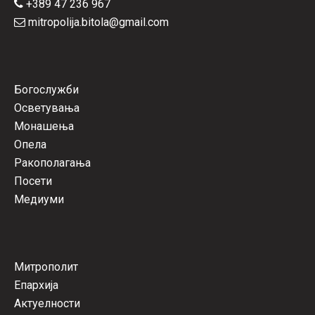
+389 47 236 967
mitropolija.bitola@gmail.com
Богослужби
Осветувања
Монашења
Опела
Ракополагања
Посети
Медиуми
Митрополит
Епархија
Актуелности