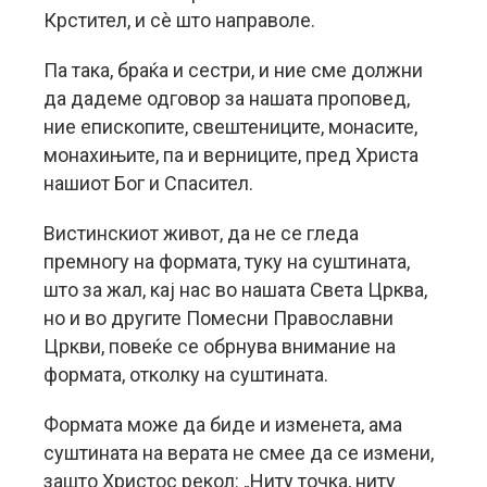
Крстител, и сè што направоле.
Па така, браќа и сестри, и ние сме должни
да дадеме одговор за нашата проповед,
ние епископите, свештениците, монасите,
монахињите, па и верниците, пред Христа
нашиот Бог и Спасител.
Вистинскиот живот, да не се гледа
премногу на формата, туку на суштината,
што за жал, кај нас во нашата Света Црква,
но и во другите Помесни Православни
Цркви, повеќе се обрнува внимание на
формата, отколку на суштината.
Формата може да биде и изменета, ама
суштината на верата не смее да се измени,
зашто Христос рекол: „Ниту точка, ниту