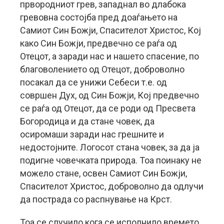
првородниот грев, западнал во длабока
гревовна состојба пред доаѓањето на
Самиот Син Божји, Спасителот Христос, Кој
како Син Божји, предвечно се раѓа од
Отецот, а заради нас и нашето спасение, по
благоволението од Отецот, доброволно
посакал да се унижи Себеси т.е. од
совршен Дух, од Син Божји, Кој предвечно
се раѓа од Отецот, да се роди од Пресвета
Богородица и да стане човек, да
осиромаши заради нас грешните и
недостојните. Логосот стана човек, за да ја
подигне човечката природа. Тоа поинаку не
можело стане, освен Самиот Син Божји,
Спасителот Христос, доброволно да одлучи
да пострада со распнување на Крст.
Тоа се случило кога се исполнило времето,