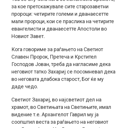
за кое претскажувале сите старозаветни
пророци: четирите големи и дванаесетте
мали пророци, кои се праслика на четирите
евангелисти и дванаесетте Апостоли во
Новиот Завет.
Кога говориме за раѓањето на Светиот
Славен Пророк, Претеча и Крстител
Господов Јован, треба да нагласиме дека
неговиот татко Захариј се посомневал дека
во неговата длабока старост, Бог ќе му
даде чедо.
Светиот Захариј, во најсветиот дел на
храмот, во Светињата на Светињите, имал
видение т.е. Архангелот Гаврил му ја
соопштил веста за раѓањето на неговиот