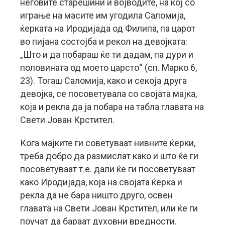
неговите старешини и војводите, на кој со
играње на масите им угодила Саломија,
ќерката на Иродијада од Филипа, па царот
во пијана состојба и рекол на девојката:
„Што и да побараш ќе ти дадам, па дури и
половината од моето царсто“ (сп. Марко 6,
23). Тогаш Саломија, како и секоја друга
девојка, се посоветувала со својата мајка,
која и рекла да ја побара на табла главата на
Свети Јован Крстител.
Кога мајките ги советуваат нивните ќерки,
треба добро да размислат како и што ќе ги
посоветуваат т.е. дали ќе ги посоветуваат
како Иродијада, која на својата ќерка и
рекла да не бара ништо друго, освен
главата на Свети Јован Крстител, или ќе ги
поучат да бараат духовни вредности.