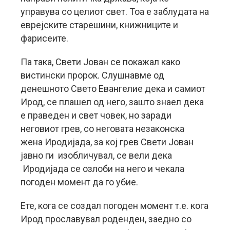
управува со целиот свет. Тоа е заблудата на
еврејските старешини, книжниците и
фарисеите.
Па така, Свети Јован се покажал како
вистински пророк. Слушнавме од
денешното Свето Евангелие дека и самиот
Ирод, се плашел од него, зашто знаел дека
е праведен и свет човек, но заради
неговиот грев, со неговата незаконска
жена Иродијада, за кој грев Свети Јован
јавно ги изобличувал, се вели дека
Иродијада се озлоби на него и чекала
погоден момент да го убие.
Ете, кога се создал погоден момент т.е. кога
Ирод прославувал роденден, заедно со