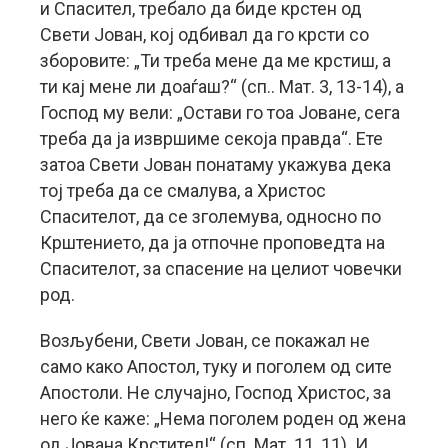
и Спасител, требало да биде крстен од
Свети Јован, кој одбивал да го крсти со
зборовите: „Ти треба мене да ме крстиш, а
ти кај мене ли доаѓаш?“ (сп.. Мат. 3, 13-14), а
Господ му вели: „Остави го тоа Јоване, сега
треба да ја извршиме секоја правда“. Ете
затоа Свети Јован понатаму укажува дека
тој треба да се смалува, а Христос
Спасителот, да се зголемува, односно по
Крштението, да ја отпочне проповедта на
Спасителот, за спасение на целиот човечки
род.
Возљубени, Свети Јован, се покажал не
само како Апостол, туку и поголем од сите
Апостоли. Не случајно, Господ Христос, за
него ќе каже: „Нема поголем роден од жена
од Јована Крстител!“ (сп. Мат. 11, 11). И