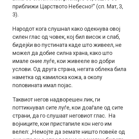
приближи Царството Небесно!“ (сп. Мат, 3,
3).
Народот кога слушнал како одекнува овој
силен глас од човек, кој бил висок и слаб,
бидејќи во пустината каде што живеел, не
можел да добие силна храна, како што
имале оние луѓе, кои живееле во добри
услови. Од друга страна, негата облека била
наметка од камилска кожа, а околу
половината имал појас.
Таквиот негов надворешен лик, ги
поттикнувал сите луѓе, кои доаѓале од сите
страни, да го слушаат неговиот глас. На
војниците, кои пристапиле кон него им
велел: „Немојте да земате ништо повеќе од