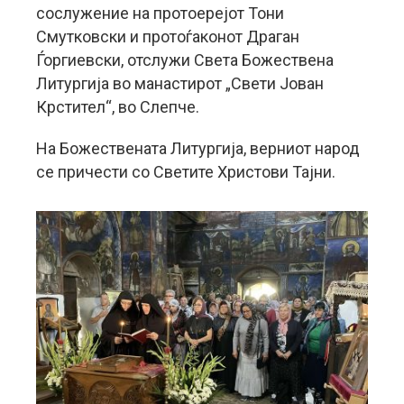
сослужение на протоерејот Тони
Смутковски и протоѓаконот Драган
Ѓоргиевски, отслужи Света Божествена
Литургија во манастирот „Свети Јован
Крстител“, во Слепче.
На Божествената Литургија, верниот народ
се причести со Светите Христови Тајни.