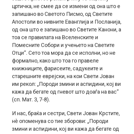
цртичка, не смее да се измени од она што е
запишано во Светото Писмо, од Светите
Апостоли во нивните Еванглија и Посланија,
од она што е запишано во Светите Канони, а
тоа се правилата на Вселенските и
Помесните Собори и учењето на Светите
Отци“. Сето тоа мора да се исполни, но не
формално, како што тоа го правеле
книжниците, фарисеите, садукеите и
старешните еврејски, на кои Свети Јован
им рекол: „Породи змини и аспидини, кој ви
кажа да бегате од гневот што доаѓа на вас“
(сп. Мат. 3, 7-8).
И нас, браќа и сестри, Свети Јован Крстите,
нè опоменува со тие зборови: „Породи
змини и аспидини, кој ви кажа да бегате од