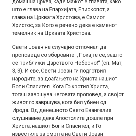
домашна црква, каде мажот е главата, како
што е глава на Епархијата, Епископот, а
глава на Црквата Христова, е Самиот
Христос, за Кого е речено дека е каменот
темелник на Црквата Христова.
Свети Јован не случајно отпочнал да
проповеда со зборовите: „Покајте се, зашто
се приближи Царството Небесно!“ (сп. Мат,
3, 3). И еве, Свети Јован ги подготвил
народите, за доаѓањето на Христа нашиот
Бог и Спасител. Кога Го крстил Христа,
тогаш завршува неговата проповед, а својот
живот го завршува, кога бил убиен од
Ирода. Од денешното Свето Евангелие
слушнавме дека Апостолите дошле при
Христа, нашиот Бог и Спасител, и Го
известиле за смртта на Свети Јован