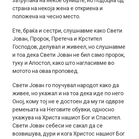
затрупана на некое буниште, но подоцна од
страна на некоја жена е откриена и
положена на чесно место.
Ете, браќа и сестри, слушнавме како Свети
Јован, Пророк, Претеча и Крстител
Господов, делувал и живеел, но слушнавме
и тоа дека Свети Јован не бил само пророк,
туку и Апостол, како што нагласивме во
мотото на оваа проповед.
Свети Јован го поучувал народот како да
живее, но укажал и на тоа дека иде по него
Оној, кому тој не е достоен да му ги одврзе
ремењата на Неговите обувки, односно
укажува на Христа нашиот Бог и Спасител.
Свети Јован себеси не сакал да се
возвишува, дури и кога Христос нашиот Бог