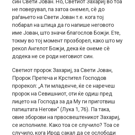
син Свети Јован. Но, Светиот Захариј во тоа
не поверувал, па затоа онемел, сè до
раѓањето на Свети Јован т.е. кога тој
побарал на штица да го напише неговото
име Јован, што значи благослов Божји. Ете,
токму во тој момент прозборел, како што му
рекол Ангелот Божји, дека ќе онеме сè
додека не се роди неговиот син.
Светиот пророк Захариј, за Свети Јован,
Пророк Претеча и Крстител Господов
прорекол: „А ти младенче, ќе се наречеш
пророк на Севишниот, оти ќе одиш пред
лицето на Господа за да Му ги приготвиш
патиштата Негови“ (Лука 1, 76). Па така,
овие зборови на првосвештеникот Захариј,
се исполниле. Како тоа се случило? Тоа се
случило, кога Ирод сакал да се ослободи