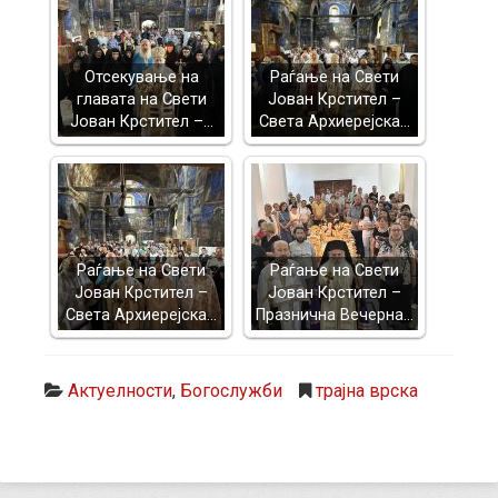
Отсекување на
Раѓање на Свети
главата на Свети
Јован Крстител –
Јован Крстител –…
Света Архиерејска…
Раѓање на Свети
Раѓање на Свети
Јован Крстител –
Јован Крстител –
Света Архиерејска…
Празнична Вечерна…
Актуелности
,
Богослужби
трајна врска