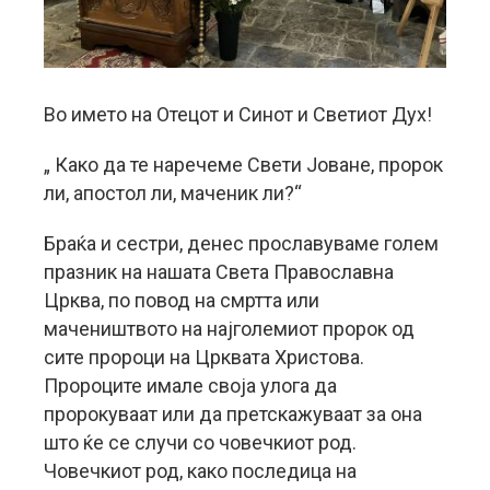
Во името на Отецот и Синот и Светиот Дух!
„ Како да те наречеме Свети Јоване, пророк
ли, апостол ли, маченик ли?“
Браќа и сестри, денес прославуваме голем
празник на нашата Света Православна
Црква, по повод на смртта или
мачеништвото на најголемиот пророк од
сите пророци на Црквата Христова.
Пророците имале своја улога да
пророкуваат или да претскажуваат за она
што ќе се случи со човечкиот род.
Човечкиот род, како последица на