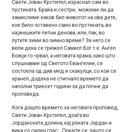
Свети Јован Крстител, израснал сам во
пустината. Браќа и сестри, можеме ли да
замислиме каков бил животот на ова дете,
кое било оставено само во пустината, во
најжешките летни денови, или, пак, во
лутите зими во зимно време? За него се
вели дека се грижел Самиот Бог т.е. Ангел
Божји го чувал, а неговата храма, како што
слушнавме од Светото Евангелие, се
состоела од див мед и скакулци, со кои се
хранел, додека не стигнало времето да
наполни триесет години за да почне да
проповеда.
Кога дошло времето за неговата проповед,
Свети Јован Крстител, доаѓа во
Јорданската долина, кај реката Јордан и
вика со силен глас: „Покајте се, зашто се