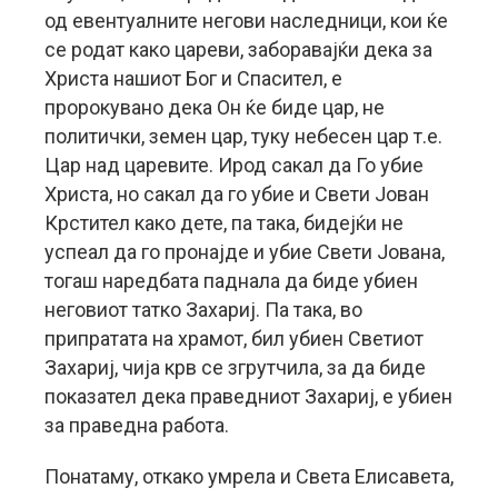
од евентуалните негови наследници, кои ќе
се родат како цареви, заборавајќи дека за
Христа нашиот Бог и Спасител, е
пророкувано дека Он ќе биде цар, не
политички, земен цар, туку небесен цар т.е.
Цар над царевите. Ирод сакал да Го убие
Христа, но сакал да го убие и Свети Јован
Крстител како дете, па така, бидејќи не
успеал да го пронајде и убие Свети Јована,
тогаш наредбата паднала да биде убиен
неговиот татко Захариј. Па така, во
припратата на храмот, бил убиен Светиот
Захариј, чија крв се згрутчила, за да биде
показател дека праведниот Захариј, е убиен
за праведна работа.
Понатаму, откако умрела и Света Елисавета,