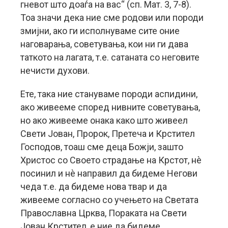
гневот што доаѓа на вас“ (сп. Мат. 3, 7-8).
Тоа значи дека ние сме родови или породи
змијни, ако ги исполнуваме сите оние
наговарања, советувања, кои ни ги дава
таткото на лагата, т.е. сатаната со неговите
нечисти духови.
Ете, така ние стануваме породи аспидини,
ако живееме според нивните советувања,
но ако живееме онака како што живеел
Свети Јован, Пророк, Претеча и Крстител
Господов, тоаш сме деца Божји, зашто
Христос со Своето страдање на Крстот, нè
посинил и нè направил да бидеме Негови
чеда т.е. да бидеме нова твар и да
живееме согласно со учењето на Светата
Православна Црква, Пораката на Свети
Јован Крстител, е ние да бидеме