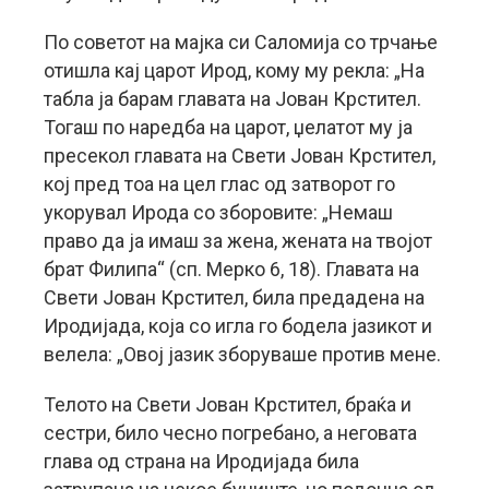
По советот на мајка си Саломија со трчање
отишла кај царот Ирод, кому му рекла: „На
табла ја барам главата на Јован Крстител.
Тогаш по наредба на царот, џелатот му ја
пресекол главата на Свети Јован Крстител,
кој пред тоа на цел глас од затворот го
укорувал Ирода со зборовите: „Немаш
право да ја имаш за жена, жената на твојот
брат Филипа“ (сп. Мерко 6, 18). Главата на
Свети Јован Крстител, била предадена на
Иродијада, која со игла го бодела јазикот и
велела: „Овој јазик зборуваше против мене.
Телото на Свети Јован Крстител, браќа и
сестри, било чесно погребано, а неговата
глава од страна на Иродијада била