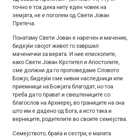
точно е тоа дека ниту еден човек на
земјата, не е поголем од Свети Јован
Претеча.
Понатаму Свети Јован е наречен и маченик,
бидејќи својот живот го завршил
маченички за верата. И ние епископите,
како Свети Јован Крстител и Апостолите,
сме должни да го проповедаме Словото
Божјо, бидејќи сме нивни наследници или
приемници на Божјата благодат, но тоа
треба да го прават и свештениците со
благослов на Архиереј, во границите на она
што им е дадено од Бога, а исто така и
верниците, родителите во своите семејства.
Семејството, браќа и сестри, е малата