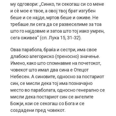
му одговори: „Синко, ти секогаш си со мене
и сè мое е твое, а овој твој брат изгубен
беше и се најде, мртов беше и оживе. Не
требаше ли сега да се развеселиме за тоа
што го најдовме и затоа што тој иако умрен,
сега оживеа“ (сп. Лука 15, 31-32).
Оваа парабола, браќа и сестри, има свое
длабоко алегориско (преносно) значење.
Имено, како што спомнавме на почетокот,
човекот што имал два сина е Отецот
Небесен. А синовите, односно за постариот
син, се мисли дека тој има позначајно
место во параболата, односно генерално се
мисли дека постариот син се ангелите
Божји, кои се секогаш со Бога и се
создадени пред човекот.