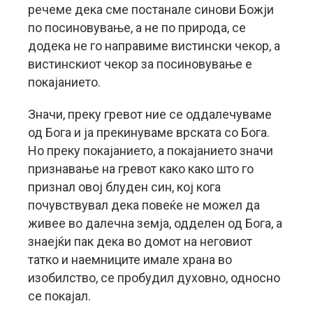
речеме дека сме постанале синови Божји
по посиновување, а не по природа, се
додека не го направиме вистински чекор, а
вистинскиот чекор за посиновување е
покајанието.
Значи, преку гревот ние се оддалечуваме
од Бога и ја прекинуваме врската со Бога.
Но преку покајанието, а покајанието значи
признавање на гревот како како што го
признал овој блуден син, кој кога
почувствувал дека повеќе не можел да
живее во далечна земја, одделен од Бога, а
знаејќи пак дека во домот на неговиот
татко и наемниците имале храна во
изобилство, се пробудил духовно, односно
се покајал.