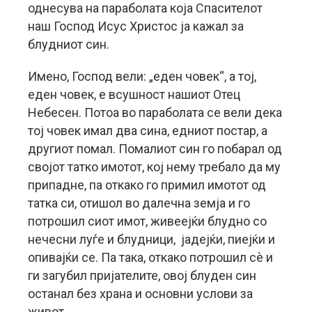
однесува на параболата која Спасителот
наш Господ Исус Христос ја кажал за
блудниот син.
Имено, Господ вели: „еден човек“, а тој,
еден човек, е всушност нашиот Отец
Небесен. Потоа во параболата се вели дека
тој човек имал два сина, едниот постар, а
другиот помал. Помалиот син го побарал од
својот татко имотот, кој нему требало да му
припадне, па откако го примил имотот од
татка си, отишол во далечна земја и го
потрошил сиот имот, живеејќи блудно со
нечесни луѓе и блудници, јадејќи, пиејќи и
опивајќи се. Па така, откако потрошил сè и
ги загубил пријателите, овој блуден син
останал без храна и основни услови за
живот.