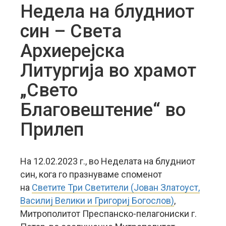
Недела на блудниот
син – Света
Архиерејска
Литургија во храмот
„Свето
Благовештение“ во
Прилеп
На 12.02.2023 г., во Неделата на блудниот
син, кога го празнуваме споменот
на
Светите Три Светители (Јован Златоуст,
Василиј Велики и Григориј Богослов)
,
Митрополитот Преспанско-пелагониски г.