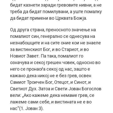
бидат казнети заради гревовите нивни, а не
треба да бидат помилувани, а уште помалку
да бидат примени во Црквата Божја.
Од друга страна, преносното значење на
помалиот син, генерално се однесува на
незнабошците и на сите оние кои не знаеле
за вистинскиот Бог, и во Стариот, и во
Новиот Завет. Па така, помалиот го
означува и секој грешен човек, односно во
него се пронаоѓа секој од нас, зашто е
кажано дека никој не е без грев, освен
Самиот Троичен Бог, Отецот, и Синот, и
Светиот Дух. Затоа и Свети Јован Богослов
вели: „Ако кажеме дека немаме грев, се
лажеме сами себе, и вистината не е во
нас“(1. Јован 3).