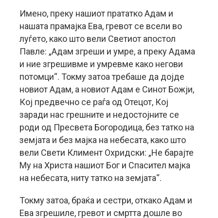
Имено, преку нашиот прататко Адам и
нашата прамајка Ева, гревот се всели во
луѓето, како што вели Светиот апостол
Павле: „Адам згреши и умре, а преку Адама
и ние згрешивме и умревме како негови
потомци“. Токму затоа требаше да дојде
новиот Адам, а новиот Адам е Синот Божји,
Кој предвечно се раѓа од Отецот, Кој
заради нас грешните и недостојните се
роди од Пресвета Богородица, без татко на
земјата и без мајка на небесата, како што
вели Свети Климент Охридски: „Не барајте
Му на Христа нашиот Бог и Спасител мајка
на небесата, ниту татко на земјата“.
Токму затоа, браќа и сестри, откако Адам и
Ева згрешиле, гревот и смртта дошле во