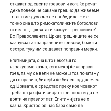
откажат од своите гревови и кога ќе речат
дека повеќе не сакаме грешно да живееме,
тогаш тие духовно се пробудиле. Не е
точно она што римокатоличките богослови
го велат: „Црквата ги казнува грешниците“.
Во Православната Црква грешниците не се
казнуваат за направените гревови, браќа и
сестри, туку им се даваат поправни мерки.
Епитимијата, она што некогаш го
нарекуваме казна, кога некој ќе направи
грев, па му се вели не можеш тоа понатаму
да го правиш, бидејќи ќе бидеш оддалечен
од Црквата, е средство преку кое човекот
треба да ја сфати својата грешност и да се
врати на правиот пат. Епитимијата не е
казна. Христос од нас бара само да