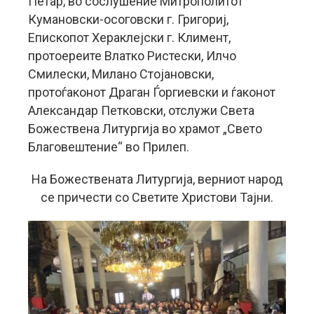
Петар, во сослушение Митрополитот
Кумановски-осоговски г. Григориј,
Епископот Хераклејски г. Климент,
протоереите Влатко Ристески, Илчо
Смилески, Милано Стојановски,
протоѓаконот Драган Ѓоргиевски и ѓаконот
Александар Петковски, отслужи Света
Божествена Литургија во храмот „Свето
Благовештение“ во Прилеп.
На Божествената Литургија, верниот народ
се причести со Светите Христови Тајни.