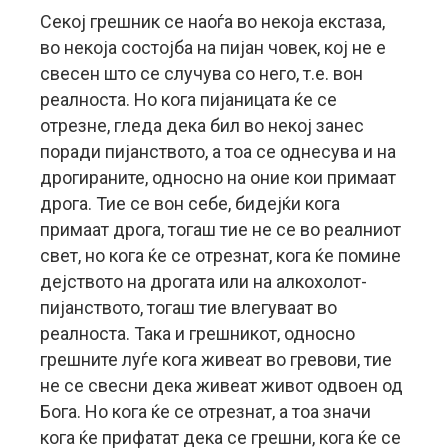
Секој грешник се наоѓа во некоја екстаза,
во некоја состојба на пијан човек, кој не е
свесен што се случува со него, т.е. вон
реалноста. Но кога пијаницата ќе се
отрезне, гледа дека бил во некој занес
поради пијанството, а тоа се однесува и на
дрогираните, односно на оние кои примаат
дрога. Тие се вон себе, бидејќи кога
примаат дрога, тогаш тие не се во реалниот
свет, но кога ќе се отрезнат, кога ќе помине
дејството на дрогата или на алкохолот-
пијанството, тогаш тие влегуваат во
реалноста. Така и грешникот, односно
грешните луѓе кога живеат во гревови, тие
не се свесни дека живеат живот одвоен од
Бога. Но кога ќе се отрезнат, а тоа значи
кога ќе прифатат дека се грешни, кога ќе се