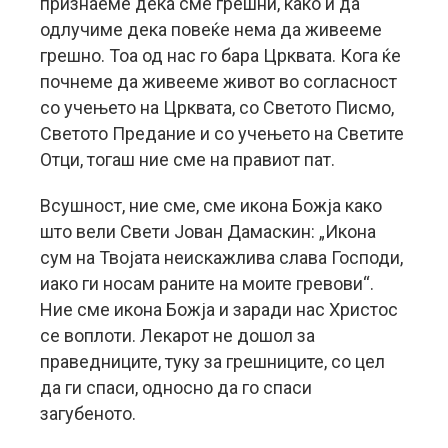
признаеме дека сме грешни, како и да
одлучиме дека повеќе нема да живееме
грешно. Тоа од нас го бара Црквата. Кога ќе
почнеме да живееме живот во согласност
со учењето на Црквата, со Светото Писмо,
Светото Предание и со учењето на Светите
Отци, тогаш ние сме на правиот пат.
Всушност, ние сме, сме икона Божја како
што вели Свети Јован Дамаскин: „Икона
сум на Твојата неискажлива слава Господи,
иако ги носам раните на моите гревови“.
Ние сме икона Божја и заради нас Христос
се воплоти. Лекарот не дошол за
праведниците, туку за грешниците, со цел
да ги спаси, односно да го спаси
загубеното.