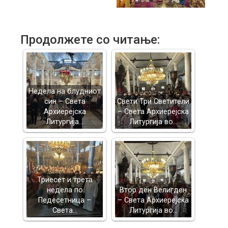
Продолжете со читање:
Недела на блудниот
син – Света
Свети Три Светители
Архиерејска
– Света Архиерејска
Литургија…
Литургија во…
Триесет и трета
недела по
Втор ден Велигден
Педесетница –
– Света Архиерејска
Света…
Литургија во…