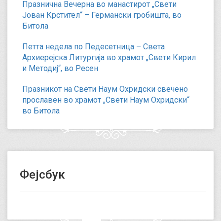
Празнична Вечерна во манастирот „Свети
Јован Крстител“ – Германски гробишта, во
Битола
Петта недела по Педесетница – Света
Архиерејска Литургија во храмот „Свети Кирил
и Методиј“, во Ресен
Празникот на Свети Наум Охридски свечено
прославен во храмот „Свети Наум Охридски“
во Битола
Фејсбук