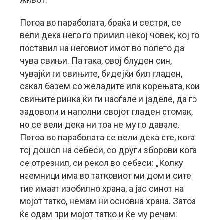
Потоа во параболата, браќа и сестри, се
вели дека него го примил некој човек, кој го
поставил на неговиот имот во полето да
чува свињи. Па така, овој блуден син,
чувајќи ги свињите, бидејќи бил гладен,
сакал барем со желадите или корењата, кои
свињите ринкајќи ги наоѓале и јаделе, да го
задоволи и наполни својот гладен стомак,
но се вели дека ни тоа не му го давале.
Потоа во параболата се вели дека ете, кога
тој дошол на себеси, со други зборови кога
се отрезнил, си рекол во себеси: „Колку
наемници има во татковиот ми дом и сите
тие имаат изобилно храна, а јас синот на
мојот татко, немам ни основна храна. Затоа
ќе одам при мојот татко и ќе му речам: