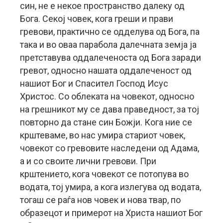
син, не е некое пространство далеку од
Бога. Секој човек, кога греши и прави
гревови, практично се одделува од Бога, па
така и во оваа парабола далечната земја ја
претставува оддалеченоста од Бога заради
гревот, односно нашата оддалеченост од
нашиот Бог и Спасител Господ Исус
Христос. Со облеката на човекот, односно
на грешникот му се дава праведност, за тој
повторно да стане син Божји. Кога ние се
крштеваме, во нас умира стариот човек,
човекот со гревовите наследени од Адама,
а и со своите лични гревови. При
крштението, кога човекот се потопува во
водата, тој умира, а кога излегува од водата,
тогаш се раѓа нов човек и нова твар, по
образецот и примерот на Христа нашиот Бог