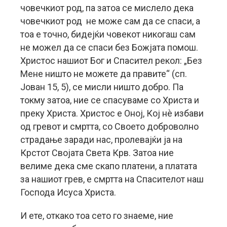
човечкиот род, па затоа се мислело дека
човечкиот род не може сам да се спаси, а
тоа е точно, бидејќи човекот никогаш сам
не можел да се спаси без Божјата помош.
Христос нашиот Бог и Спасител рекол: „Без
Мене ништо не можете да правите“ (сп.
Јован 15, 5), се мисли ништо добро. Па
токму затоа, ние се спасуваме со Христа и
преку Христа. Христос е Оној, Кој нè избави
од гревот и смртта, со Своето доброволно
страдање заради нас, пролевајќи ја на
Крстот Својата Света Крв. Затоа ние
велиме дека сме скапо платени, а платата
за нашиот грев, е смртта на Спасителот наш
Господа Исуса Христа.
И ете, откако тоа сето го знаеме, ние