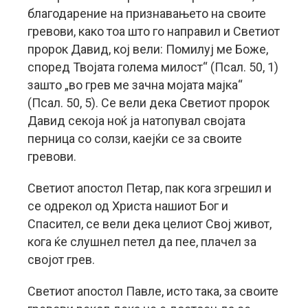
благодарение на признавањето на своите
гревови, како тоа што го направил и Светиот
пророк Давид, кој вели: Помилуј ме Боже,
според Твојата голема милост“ (Псал. 50, 1)
зашто „во грев ме зачна мојата мајка“
(Псал. 50, 5). Се вели дека Светиот пророк
Давид секоја ноќ ја натопувал својата
перница со солзи, каејќи се за своите
гревови.
Светиот апостол Петар, пак кога згрешил и
се одрекол од Христа нашиот Бог и
Спасител, се вели дека целиот Свој живот,
кога ќе слушнел петел да пее, плачел за
својот грев.
Светиот апостол Павле, исто така, за своите