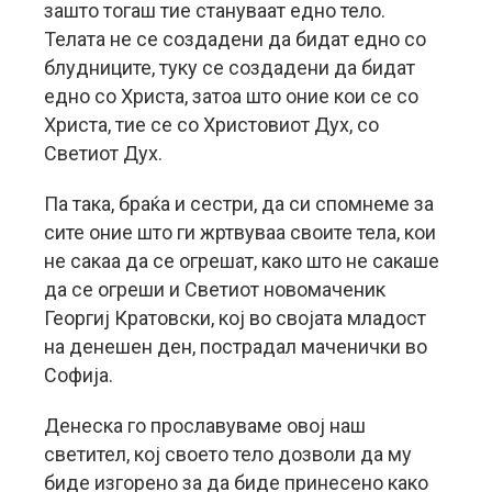
зашто тогаш тие стануваат едно тело.
Телата не се создадени да бидат едно со
блудниците, туку се создадени да бидат
едно со Христа, затоа што оние кои се со
Христа, тие се со Христовиот Дух, со
Светиот Дух.
Па така, браќа и сестри, да си спомнеме за
сите оние што ги жртвуваа своите тела, кои
не сакаа да се огрешат, како што не сакаше
да се огреши и Светиот новомаченик
Георгиј Кратовски, кој во својата младост
на денешен ден, пострадал маченички во
Софија.
Денеска го прославуваме овој наш
светител, кој своето тело дозволи да му
биде изгорено за да биде принесено како