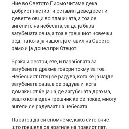
Ние во Светото Писмо читаме дека
добриот пастир ги оставил деведесет и
деветте овци во планината, а тоа се
ангелите на небесата, за да ја бара
загубената овца, а тоа е грешниот човечки
род, па кога ја нашол, ја ставил на Своето
рамо и ја донел при Отецот.
Браќа и сестри, ете, и параболата за
загубената драхма говори токму за тоа.
Небесниот Отец се радува, кога ќе ја најде
загубената овца, а се радува и кога
домаќинот ќе ја најде загубената драхма,
зашто кога еден грешник ќе се покае, многу
ангели се радуваат на небесата.
Па затоа да си спомнеме, како сите оние
што грешеле се вратиле на правиот пат,