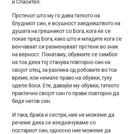
и Спасител.
Прстенот што му го дава таткото на
блудниот син, е всушност заедништвото на
душата на грешникот со Бога, кога ќе се
покае пред Бога, како што и младите кога се
венчаваат си разменуваат прстени во знак
на верност. Понатаму, обувките се симбол
на тоа дека тој станува повторно син на
својот отец, за разлика од робовите во тоа
време, кои немале право на обувки, туку
оделе боси. Ете, давајќи му обувки, таткото
практично својот син го прави повторно да
биде негов син.
И така, браќа и сестри, ние не можеме да
речеме дека се изедначуваме со
постариот син, односно ние можеме да