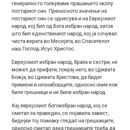
генерално го толкуваме прашањето околу
постариот син. Преносното значење на
постариот син се однесува и на Еврејскиот
народ, кој бил од Бога избран народ, затоа
што бил еденствениот народ, кој ја сочувал
чиста верата во Месијата, во Спасителот
наш Господ Исус Христос.
Еврејскиот избран народ, браќа и сестри, не
можел да прифати, покрај него, во Црквата
Божја, во Црквата Христова, да бидат
примени и незнабошците, односно оние кои
биле грешници и не биле избран народ.
Кај еврејскиот богоизбран народ, кој се
сметал за праведен, се појавила завист,
бидејќи тој поинаку гледал на грешниците,
односно сметал дека грешниците треба да