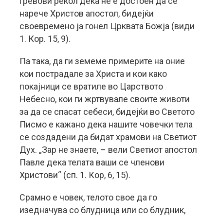
гревови рекол дека не е достоен да се
нарече Христов апостол, бидејќи
своевремено ја гонел Црквата Божја (види
1. Кор. 15, 9).
Па така, да ги земеме примерите на оние
кои пострадале за Христа и кои како
покајници се вратиле во Царството
Небесно, кои ги жртвувале своите животи
за да се спасат себеси, бидејќи во Светото
Писмо е кажано дека нашите човечки тела
се создадени да бидат храмови на Светиот
Дух. „Зар не знаете, – вели Светиот апостол
Павле дека телата ваши се членови
Христови“ (сп. 1. Кор, 6, 15).
Срамно е човек, телото свое да го
изедначува со блудница или со блудник,