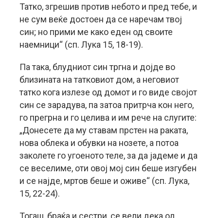
Татко, згрешив против небото и пред тебе, и
не сум веќе достоен да се наречам твој
син; но прими ме како еден од своите
наемници“ (сп. Лука 15, 18-19).
Па така, блудниот син тргна и дојде во
близината на татковиот дом, а неговиот
татко кога излезе од домот и го виде својот
син се зарадува, па затоа притрча кон него,
го прегрна и го целива и им рече на слугите:
„Донесете да му ставам прстен на раката,
нова облека и обувки на нозете, а потоа
заколете го угоеното теле, за да јадеме и да
се веселиме, оти овој мој син беше изгубен
и се најде, мртов беше и оживе“ (сп. Лука,
15, 22-24).
Тогаш, браќа и сестри, се вели дека од