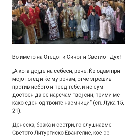
Во името на Отецот и Синот и Светиот Дух!
„А кога дојде на себеси, рече: Ќе одам при
мојот отец и ќе му речам, отче згрешив
против небото и пред тебе, и не сум
достоен да се наречам твој син, прими ме
како еден од твоите наемници“ (сп. Лука 15,
21).
Денеска, браќа и сестри, го слушнавме
Светото Литургиско Евангелие, кое се