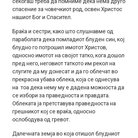
секогаш треба да помниме дека нема друго
спасение за човечкиот род, освен Христос
нашиот Бог и Спасител.
Браќа и сестри, како што слушнавме од
параболата дека помладиот блуден син, кој
блудно го потрошил имотот Христов,
односно имотот на својот татко, кога дошол
пред него, неговиот таткото им рекол на
слугите да му донесат и да го облечат во
прекрасна убава облека, која се однесува
на тоа дека нему му е дадена можноста да
се избори за праведноста и правдата.
Облеката ја претставува праведноста на
грешникот кој се враќа, односно
ослободува од гревот.
Далечната земја во која отишол блудниот