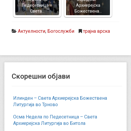
Педесетница –
Архиерејска
Света…
Божествена…
Актуелности
,
Богослужби
трајна врска
Скорешни објави
Илинден – Света Архиерејска Божествена
Литургија во Трново
Осма Недела по Педесетница – Света
Архиерејска Литургија во Битола