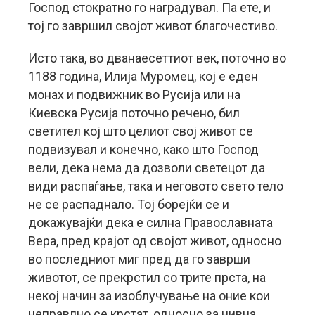
Господ стократно го наградувал. Па ете, и
тој го завршил својот живот благочестиво.
Исто така, во дванаесеттиот век, поточно во
1188 година, Илија Муромец, кој е еден
монах и подвижник во Русија или на
Киевска Русија поточно речено, бил
светител кој што целиот свој живот се
подвизувал и конечно, како што Господ
вели, дека нема да дозволи светецот да
види распаѓање, така и неговото свето тело
не се распаднало. Тој борејќи се и
докажувајќи дека е силна Православната
Вера, пред крајот од својот живот, односно
во последниот миг пред да го заврши
животот, се прекрстил со трите прста, на
некој начин за изоблучување на оние кои
неправлно се крстат, односно за нивна