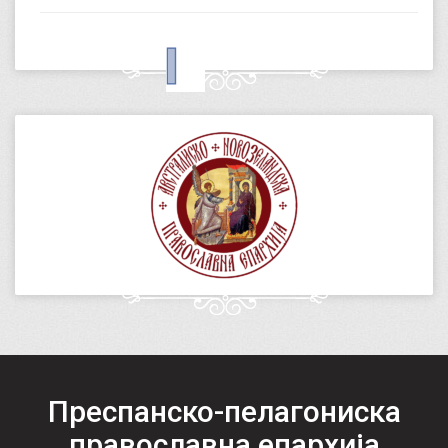
Преспанско-пелагониска
православна епархија