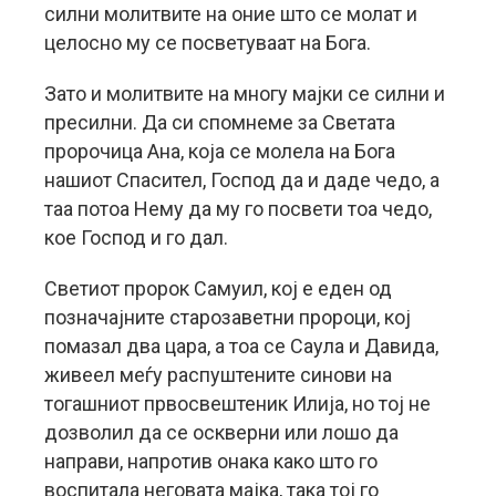
силни молитвите на оние што се молат и
целосно му се посветуваат на Бога.
Зато и молитвите на многу мајки се силни и
пресилни. Да си спомнеме за Светата
пророчица Ана, која се молела на Бога
нашиот Спасител, Господ да и даде чедо, а
таа потоа Нему да му го посвети тоа чедо,
кое Господ и го дал.
Светиот пророк Самуил, кој е еден од
позначајните старозаветни пророци, кој
помазал два цара, а тоа се Саула и Давида,
живеел меѓу распуштените синови на
тогашниот првосвештеник Илија, но тој не
дозволил да се оскверни или лошо да
направи, напротив онака како што го
воспитала неговата мајка, така тој го