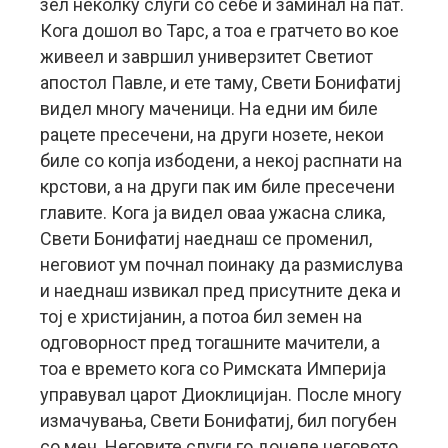
зел неколку слуги со себе и заминал на пат.
Кога дошол во Тарс, а тоа е гратчето во кое
живеел и завршил универзитет Светиот
апостол Павле, и ете таму, Свети Бонифатиј
видел многу маченици. На едни им биле
рацете пресечени, на други нозете, некои
биле со копја избодени, а некој распнати на
крстови, а на други пак им биле пресечени
главите. Кога ја видел оваа ужасна слика,
Свети Бонифатиј наеднаш се променил,
неговиот ум почнал поинаку да размислува
и наеднаш извикал пред присутните дека и
тој е христијанин, а потоа бил земен на
одговорност пред тогашните мачители, а
тоа е времето кога со Римската Империја
управувал царот Диоклицијан. После многу
измачувања, Свети Бонифатиј, бил погубен
со меч. Неговите слуги го донеле неговото