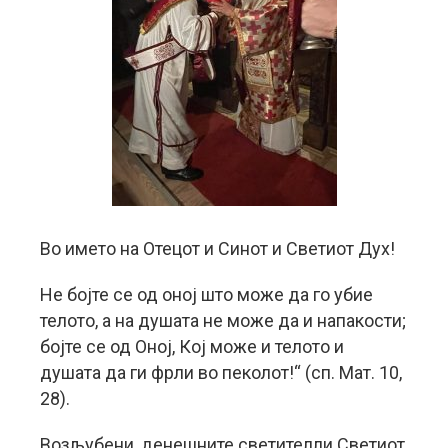
Во името на Отецот и Синот и Светиот Дух!
Не бојте се од оној што може да го убие
телото, а на душата не може да и напакости;
бојте се од Оној, Кој може и телото и
душата да ги фрли во пеколот!“ (сп. Мат. 10,
28).
Возљубени, денешните светителли Светиот