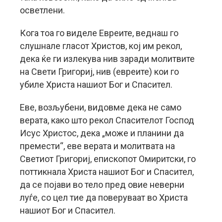
осветлени.
Кога тоа го виделе Евреите, веднаш го
слушнале гласот Христов, кој им рекол,
дека ќе ги излекува нив заради молитвите
на Свети Григориј, нив (евреите) кои го
убиле Христа нашиот Бог и Спасител.
Еве, возљубени, видовме дека не само
верата, како што рекол Спасителот Господ
Исус Христос, дека „може и планини да
премести“, еве верата и молитвата на
Светиот Григориј, епископот Омиритски, го
поттикнала Христа нашиот Бог и Спасител,
да се појави во тело пред овие неверни
луѓе, со цел тие да поверуваат во Христа
нашиот Бог и Спасител.