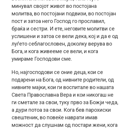
минувал својот живот во постојана
молитва, во постојани подвизи, во постојан
пост и затоа него Господ го прославил,
браќа и сестри. И ете, неговите молитви се
услишени и затоа се вели дека, кој и да е од
луѓето себлагословен, доколку верува во
Бога, и кога живееме се вели, и кога
умираме Господови сме.
Но, најгосподови се оние деца, кои се
подарени на Бога, од нивните родители, од
нивните мајки, кои ги воспитале во нашата
Света Православна Вера и кои никогаш не
ги сметале за свои, туку прво за Божји чеда,
а дури потоа за свои. Кога бев парохиски
свештеник, во повеќе наврати имав
можност да слушнам од постари жени, кога