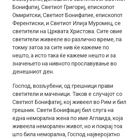
Бонифатиј, Светиот Григориј, епископот
Омиритски, Светиот Бонифатие, епископот
Ферентиски, и Светиот Илија Муромец, се
светители на Црквата Христова. Сите овие
светители живееле во различно време, па
токму затоа за сите нив ќе кажеме по
нешто, а исто така ќе кажеме нешто и за
значењето на нивното прославување во
денешниот ден.
Господ, возљубени, од грешници прави
светители и маченици. Таков е случајот со
Светиот Бонифатиј, кој живеел во Рим и бил
грешник. Свети Бонифациј бил слуга на
една неморална жена по име Аглаида, која
живеела неморален живот, но и покрај тоа
што била неморална, Господ најверојатно