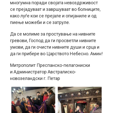
многумна поради својата невоздрживост
се прејадуваат и завршуваат во болниците,
како луѓе кои се прејале и опијаниле и од
пиење можеби и се затруле.
Да се молиме за простување на нивните
гревови, Господ да ги просветли нивните
умови, да ги очисти нивните души и срца и
да ги прибере во Царството Небесно. Амин!
Митрополит Преспанско-пелагониски
и Администратор Австралиско-
новозеландски г. Петар