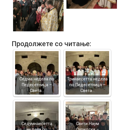
Продолжете со читање:
Седма недела по
Тринаесетта недела
Педесетница –
по Педесетница –
Света…
Света…
Седумнаесетта
Свети Наум
недела по
Охридски –