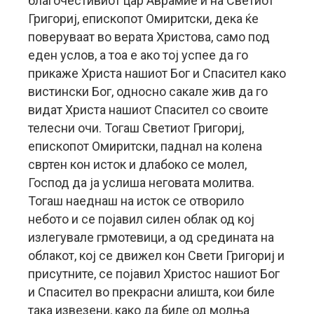
благочестивиот цар Аврамие и на Светиот
Григориј, епископот Омиритски, дека ќе
поверуваат во верата Христова, само под
еден услов, а тоа е ако тој успее да го
прикаже Христа нашиот Бог и Спасител како
вистински Бог, односно сакале жив да го
видат Христа нашиот Спасител со своите
телесни очи. Тогаш Светиот Григориј,
епископот Омиритски, паднал на колена
свртен кон исток и длабоко се молел,
Господ да ја услиша неговата молитва.
Тогаш наеднаш на исток се отворило
небото и се појавил силен облак од кој
излегувале грмотевици, а од средината на
облакот, кој се движел кон Свети Григориј и
присутните, се појавил Христос нашиот Бог
и Спасител во прекрасни алишта, кои биле
така извезени, како да биле од молња