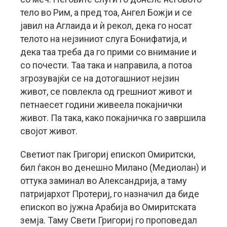
тело во Рим, а пред тоа, Ангел Божји и се
јавил на Аглаида и ѝ рекол, дека го носат
телото на нејзиниот слуга Бонифатија, и
дека таа треба да го прими со внимание и
со почести. Таа така и направила, а потоа
згрозувајќи се на дотогашниот нејзин
живот, се повлекла од грешниот живот и
петнаесет години живеела покајнички
живот. Па така, како покајничка го завршила
својот живот.
Светиот пак Григориј епископ Омиритски,
бил ѓакон во денешно Милано (Медиолан) и
оттука заминал во Александрија, а таму
патријархот Протериј, го назначил да биде
епископ во јужна Арабија во Омиритската
земја. Таму Свети Григориј го проповедал