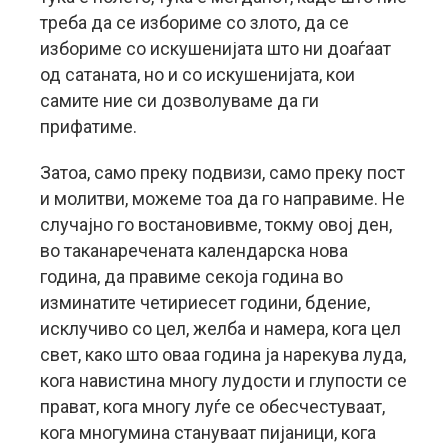
треба да се избориме со злото, да се
избориме со искушенијата што ни доаѓаат
од сатаната, но и со искушенијата, кои
самите ние си дозволуваме да ги
прифатиме.
Затоа, само преку подвизи, само преку пост
и молитви, можеме тоа да го направиме. Не
случајно го востановивме, токму овој ден,
во таканаречената календарска нова
година, да правиме секоја година во
изминатите четириесет години, бдение,
исклучиво со цел, желба и намера, кога цел
свет, како што оваа година ја нарекува луда,
кога навистина многу лудости и глупости се
прават, кога многу луѓе се обесчестуваат,
кога многумина стануваат пијаници, кога