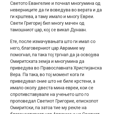
Светото Евангелие и почнал многумина од
неверниците да ги воведува во верата и да
ги крштева, а таму имало и многу Евреи.
Свети Григориј бил многу мачен од
тамошниот цар, кој се викал Дунаан.
Ете, после измачувањата што ги имал со
него, благоверниот цар Аврамие му
помогнал, па така тој тргнал да ја освојува
Омиритската земја и многумина да
приведува во Православната Христијанска
Вера. Па така, во тој момент кога ги
приведувал оние што не биле крстени, а
имало околу двеста мина евреи, кои се
спротивставувале на учењето што го
проповедал Светиот Григорие, епископот
Омиритски, па затоа тие му рекле на