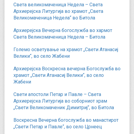
Света великомаченица Недела – Света
Архиерејска Литургија во храмот „Света
Великомаченица Недела“ во Битола
Архиерејска Вечерна богослужба во хармот
Света Великомаченица Недела – Битола
Големо осветување на храмот „Свети Атанасиј
Велики“, во село Жабени
Архиерејска Воскресна вечерна Богослужба во
храмот „Свети Атанасиј Велики“, во село
Жабени
Свети апостоли Петар и Павле – Света
Архиерејска Литургија во соборниот храм
„Свети Великомаченик Димитриј“, во Битола
Воскресна Вечерна богослужба во манастирот
„Свети Петар и Павле“, во село Црнеец