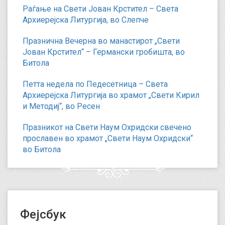
Раѓање на Свети Јован Крстител – Света
Архиерејска Литургија, во Слепче
Празнична Вечерна во манастирот „Свети
Јован Крстител“ – Германски гробишта, во
Битола
Петта недела по Педесетница – Света
Архиерејска Литургија во храмот „Свети Кирил
и Методиј“, во Ресен
Празникот на Свети Наум Охридски свечено
прославен во храмот „Свети Наум Охридски“
во Битола
Фејсбук