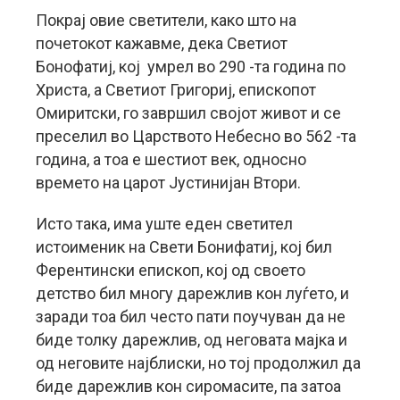
Покрај овие светители, како што на
почетокот кажавме, дека Светиот
Бонофатиј, кој умрел во 290 -та година по
Христа, а Светиот Григориј, епископот
Омиритски, го завршил својот живот и се
преселил во Царството Небесно во 562 -та
година, а тоа е шестиот век, односно
времето на царот Јустинијан Втори.
Исто така, има уште еден светител
истоименик на Свети Бонифатиј, кој бил
Ферентински епископ, кој од своето
детство бил многу дарежлив кон луѓето, и
заради тоа бил често пати поучуван да не
биде толку дарежлив, од неговата мајка и
од неговите најблиски, но тој продолжил да
биде дарежлив кон сиромасите, па затоа