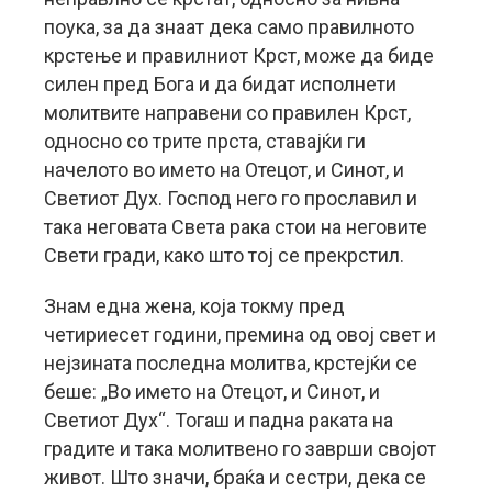
поука, за да знаат дека само правилното
крстење и правилниот Крст, може да биде
силен пред Бога и да бидат исполнети
молитвите направени со правилен Крст,
односно со трите прста, ставајќи ги
начелото во името на Отецот, и Синот, и
Светиот Дух. Господ него го прославил и
така неговата Света рака стои на неговите
Свети гради, како што тој се прекрстил.
Знам една жена, која токму пред
четириесет години, премина од овој свет и
нејзината последна молитва, крстејќи се
беше: „Во името на Отецот, и Синот, и
Светиот Дух“. Тогаш и падна раката на
градите и така молитвено го заврши својот
живот. Што значи, браќа и сестри, дека се