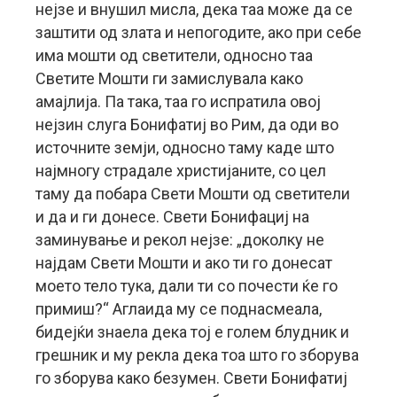
нејзе и внушил мисла, дека таа може да се
заштити од злата и непогодите, ако при себе
има мошти од светители, односно таа
Светите Мошти ги замислувала како
амајлија. Па така, таа го испратила овој
нејзин слуга Бонифатиј во Рим, да оди во
источните земји, односно таму каде што
најмногу страдале христијаните, со цел
таму да побара Свети Мошти од светители
и да и ги донесе. Свети Бонифациј на
заминување и рекол нејзе: „доколку не
најдам Свети Мошти и ако ти го донесат
моето тело тука, дали ти со почести ќе го
примиш?“ Аглаида му се поднасмеала,
бидејќи знаела дека тој е голем блудник и
грешник и му рекла дека тоа што го зборува
го зборува како безумен. Свети Бонифатиј