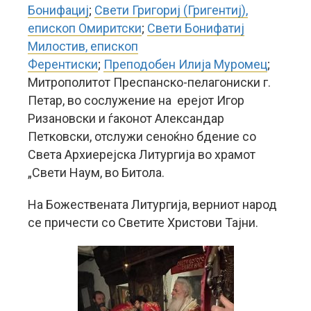
Бонифациј
;
Свети Григориј (Григентиј),
епископ Омиритски
;
Свети Бонифатиј
Милостив, епископ
Ферентиски
;
Преподобен Илија Муромец
;
Митрополитот Преспанско-пелагониски г.
Петар, во сослужение на ерејот Игор
Ризановски и ѓаконот Александар
Петковски, отслужи сеноќно бдение со
Света Архиерејска Литургија во храмот
„Свети Наум, во Битола.
На Божествената Литургија, верниот народ
се причести со Светите Христови Тајни.