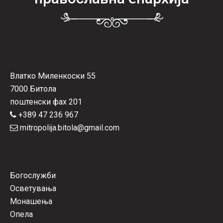
Влатко Миленкоски 55
7000 Битола
поштенски фах 201
+389 47 236 967
mitropolija.bitola@gmail.com
Богослужби
Осветувања
Монашења
Опела