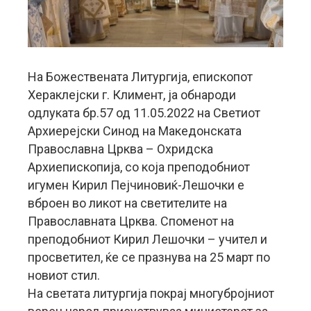
На Божествената Литургија, епископот
Хераклејски г. Климент, ја обнароди
одлуката бр.57 од 11.05.2022 на Светиот
Архиерејски Синод на Македонската
Православна Црква – Охридска
Архиепископија, со која преподобниот
игумен Кирил Пејчиновиќ-Лешочки е
вброен во ликот на светителите на
Православната Црква. Споменот на
преподобниот Кирил Лешочки – учител и
просветител, ќе се празнува на 25 март по
новиот стил.
На светата литургија покрај многубројниот