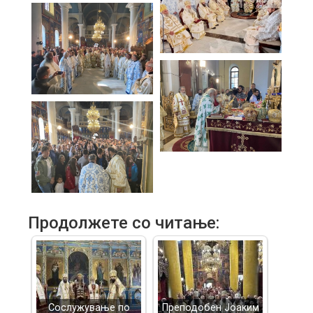
Продолжете со читање:
Сослужување по
Преподобен Јоаким