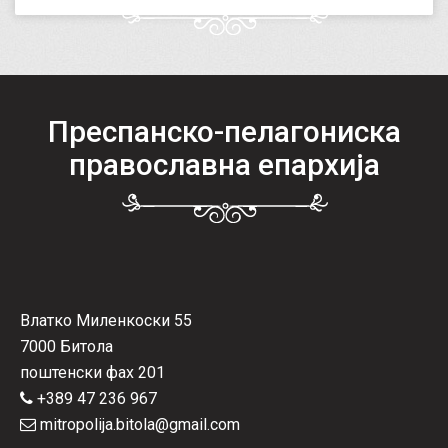
Преспанско-пелагониска
православна епархија
Влатко Миленкоски 55
7000 Битола
поштенски фах 201
+389 47 236 967
mitropolija.bitola@gmail.com