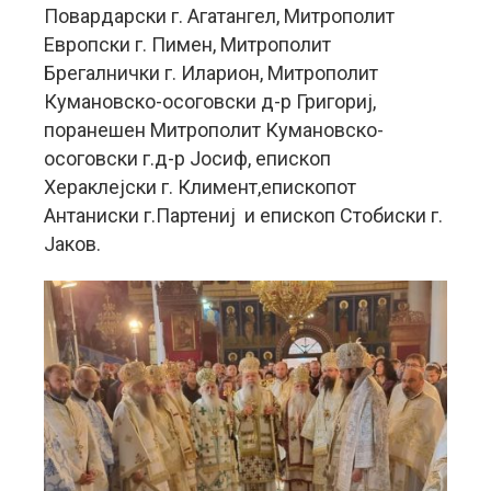
Повардарски г. Агатангел, Митрополит
Европски г. Пимен, Митрополит
Брегалнички г. Иларион, Митрополит
Кумановско-осоговски д-р Григориј,
поранешен Митрополит Кумановско-
осоговски г.д-р Јосиф, епископ
Хераклејски г. Климент,епископот
Антаниски г.Партениј и епископ Стобиски г.
Јаков.