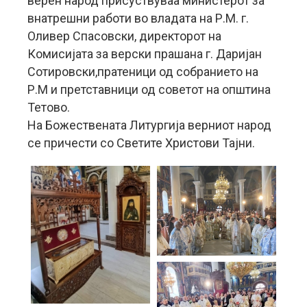
верен народ присуствуваа министерот за
внатрешни работи во владата на Р.М. г.
Оливер Спасовски, директорот на
Комисијата за верски прашана г. Даријан
Сотировски,пратеници од собранието на
Р.М и претставници од советот на општина
Тетово.
На Божествената Литургија верниот народ
се причести со Светите Христови Тајни.