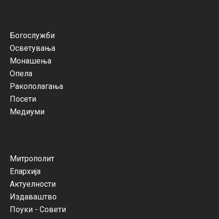
Богослужби
Осветувања
Монашења
Опела
Ракополагања
Посети
Медиуми
Митрополит
Епархија
Актуелности
Издаваштво
Поуки - Совети