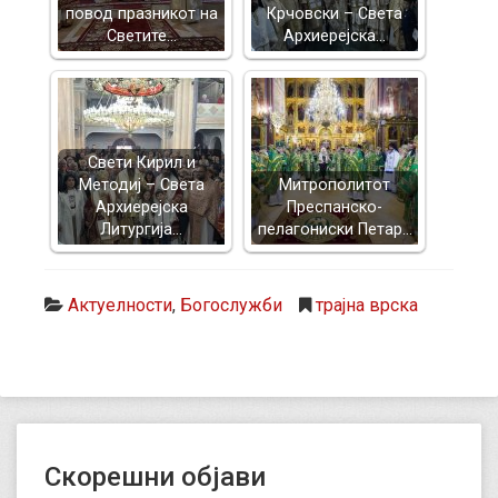
повод празникот на
Крчовски – Света
Светите…
Архиерејска…
Свети Кирил и
Методиј – Света
Митрополитот
Архиерејска
Преспанско-
Литургија…
пелагониски Петар…
Актуелности
,
Богослужби
трајна врска
Скорешни објави