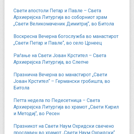
Свети апостоли Петар и Павле – Света
Архиерејска Литургија во соборниот храм
„Свети Великомаченик Димитриј“, во Битола
Воскресна Вечерна богослужба во манастирот
„Свети Петар и Павле“, во село Црнеец
Раѓање на Свети Јован Крстител – Света
Архиерејска Литургија, во Слепче
Празнична Вечерна во манастирот „Свети
Јован Крстител“ – Германски гробишта, во
Битола
Петта недела по Педесетница – Света
Архиерејска Литургија во храмот „Свети Кирил
и Методиј“, во Ресен
Празникот на Свети Наум Охридски свечено
прославен во храмот „Свети Наум Охридски“