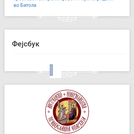
во Битола
Фејсбук