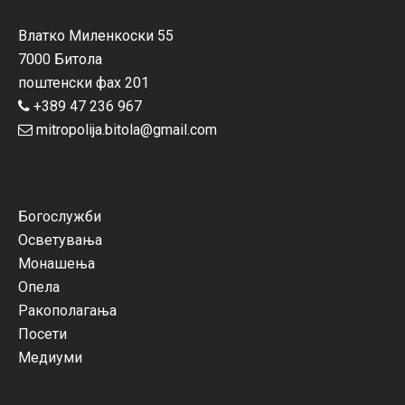
Влатко Миленкоски 55
7000 Битола
поштенски фах 201
+389 47 236 967
mitropolija.bitola@gmail.com
Богослужби
Осветувања
Монашења
Опела
Ракополагања
Посети
Медиуми