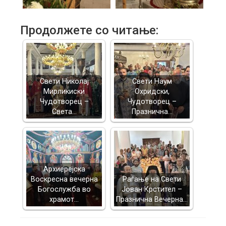
Продолжете со читање:
Свети Николај
Свети Наум
Мирликиски
Охридски,
Чудотворец –
Чудотворец –
Света…
Празнична…
Архиерејска
Воскресна вечерна
Раѓање на Свети
Богослужба во
Јован Крстител –
храмот…
Празнична Вечерна…