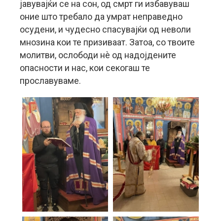
јавувајќи се на сон, од смрт ги избавуваш
оние што требало да умрат неправедно
осудени, и чудесно спасувајќи од неволи
мнозина кои те призиваат. Затоа, со твоите
молитви, ослободи нѐ од надојдените
опасности и нас, кои секогаш те
прославуваме.