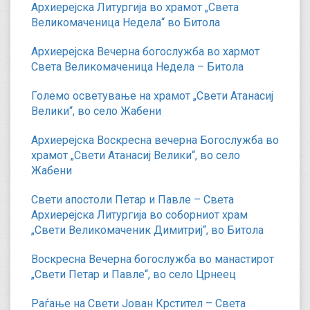
Архиерејска Литургија во храмот „Света
Великомаченица Недела“ во Битола
Архиерејска Вечерна богослужба во хармот
Света Великомаченица Недела – Битола
Големо осветување на храмот „Свети Атанасиј
Велики“, во село Жабени
Архиерејска Воскресна вечерна Богослужба во
храмот „Свети Атанасиј Велики“, во село
Жабени
Свети апостоли Петар и Павле – Света
Архиерејска Литургија во соборниот храм
„Свети Великомаченик Димитриј“, во Битола
Воскресна Вечерна богослужба во манастирот
„Свети Петар и Павле“, во село Црнеец
Раѓање на Свети Јован Крстител – Света