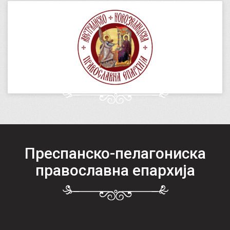
Преспанско-пелагониска
православна епархија