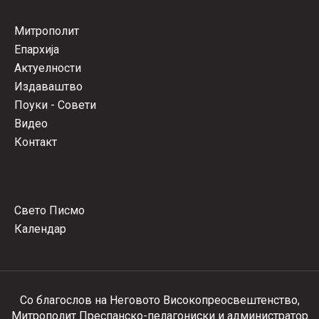
Митрополит
Епархија
Актуелности
Издаваштво
Поуки - Совети
Видео
Контакт
Свето Писмо
Календар
Со благослов на Неговото Високопреосвештенство,
Митрополит Преспанско-пелагониски и администратор