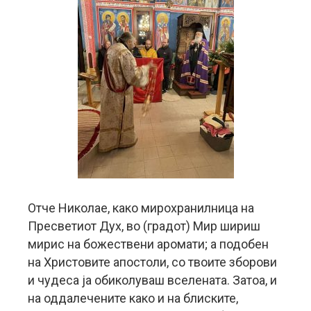
Отче Николае, како мирохранилница на
Пресветиот Дух, во (градот) Мир шириш
мирис на божествени аромати; a подобен
на Христовите апостоли, со твоите зборови
и чудеса ја обиколуваш вселената. Затоа, и
на оддалечените како и на блиските,