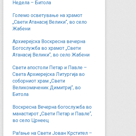
Недела – Битола
Големо осветување на храмот
„Свети Атанасиј Велики“, во село
Жабени
Архиерејска Воскресна вечерна
Богослужба во храмот „Свети
Атанасиј Велики“, во село Жабени
Свети апостоли Петар и Павле –
Света Архиерејска Литургија во
соборниот храм „Свети
Великомаченик Димитриј“, во
Битола
Воскресна Вечерна богослужба во
манастирот „Свети Петар и Павле“,
во село Црнеец
Раѓање на Свети Јован Крстител –