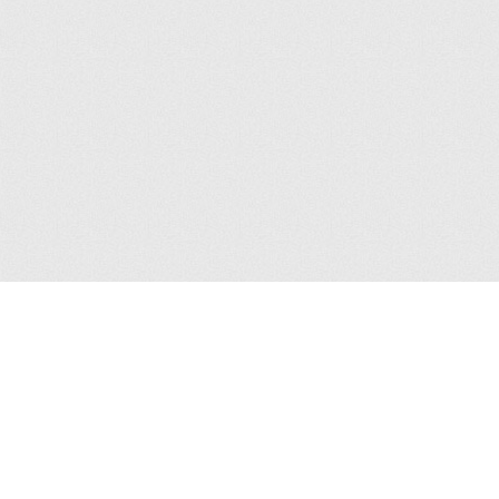
Митрополит
Свето Писмо
пархија
Календар
ктуелности
Издаваштво
оуки - Совети