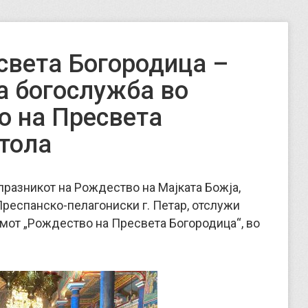
света Богородица –
а богослужба во
о на Пресвета
тола
 празникот на Рождество на Мајката Божја,
респанско-пелагониски г. Петар, отслужи
мот „Рождество на Пресвета Богородица“, во