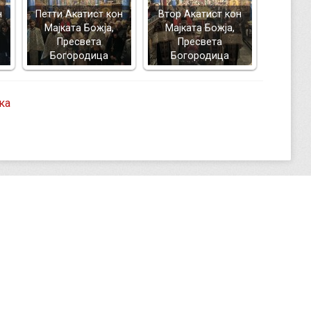
н
Петти Акатист кон
Втор Акатист кон
Мајката Божја,
Мајката Божја,
Пресвета
Пресвета
Богородица
Богородица
ка
о Миленкоски 55
Богослужби
Битола
Осветувања
Е
нски фах 201
Монашења
А
 47 236 967
Опела
opolija.bitola@gmail.com
Ракополагања
П