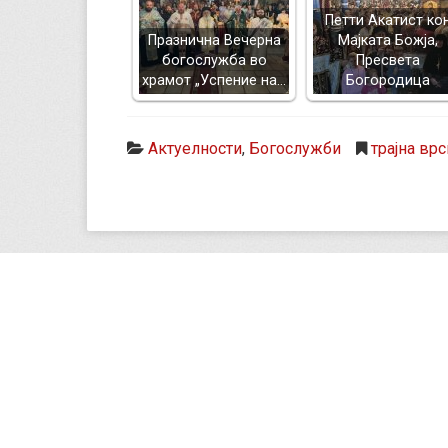
Петти Акатист ко
Празнична Вечерна
Мајката Божја,
богослужба во
Пресвета
храмот „Успение на…
Богородица
Актуелности
,
Богослужби
трајна врс
Преспанско-
Влатк
7000 
пелагониска
поште
православна
+389
епархија
mitr