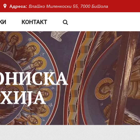
Адреса:
Влатко Миленкоски 55, 7000 Битола
КИ
КОНТАКТ
ОНИСКА
ХИЈА