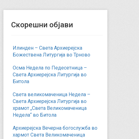
Скорешни објави
Илинден – Света Архиерејска
Божествена Литургија во Трново
Осма Недела по Педесетница –
Света Архиерејска Литургија во
Битола
Света великомаченица Недела –
Света Архиерејска Литургија во
храмот „Света Великомаченица
Недела“ во Битола
Архиерејска Вечерна богослужба во
хармот Света Великомаченица