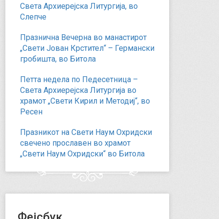
Света Архиерејска Литургија, во
Слепче
Празнична Вечерна во манастирот
„Свети Јован Крстител“ – Германски
гробишта, во Битола
Петта недела по Педесетница –
Света Архиерејска Литургија во
храмот „Свети Кирил и Методиј“, во
Ресен
Празникот на Свети Наум Охридски
свечено прославен во храмот
„Свети Наум Охридски“ во Битола
Фејсбук