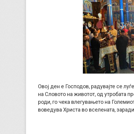
Овој ден е Господов, радувајте се луѓе,
на Словото на животот, од утробата про
роди, го чека влегувањето на Големио
воведува Христа во вселената, зарад