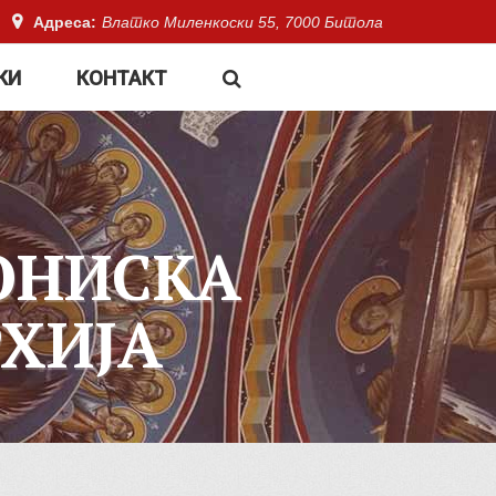
Адреса:
Влатко Миленкоски 55, 7000 Битола
КИ
КОНТАКТ
ОНИСКА
ХИЈА