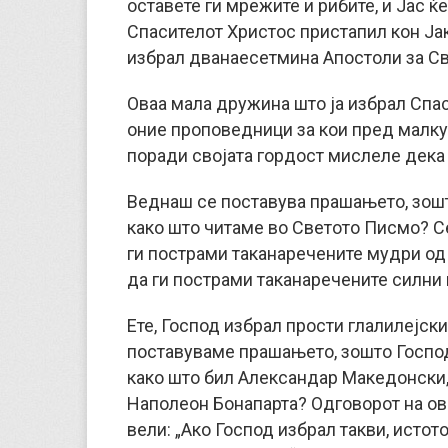
оставете ги мрежите и рибите, и Јас ќ
Спасителот Христос пристапил кон Јако
избрал дванаесетмина Апостоли за С
Оваа мала дружина што ја избрал Спас
оние проповедници за кои пред малку
поради својата гордост мислеле дека 
Веднаш се поставува прашањето, зошт
како што читаме во Светото Писмо? Се
ги пострами таканаречените мудри од о
да ги пострами таканаречените силни в
Ете, Господ избрал прости глалилејски
поставуваме прашањето, зошто Господ
како што бил Александар Македонски,
Наполеон Бонапарта? Одговорот на ов
вели: „Ако Господ избрал такви, истот