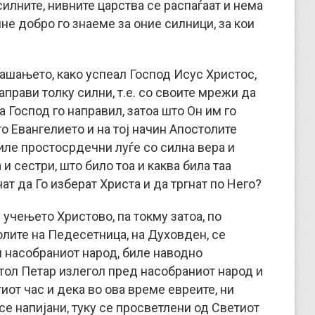
силните, нивните царства се распаѓаат и нема
не добро го знаеме за оние силници, за кои
прашањето, како успеал Господ Исус Христос,
аправи толку силни, т.е. со своите мрежи да
а Господ го направил, затоа што Он им го
 Евангелието и на тој начин Апостолите
биле простосрдечни луѓе со силна вера и
и сестри, што било тоа и каква била таа
ат да Го изберат Христа и да тргнат по Него?
учењето Христово, па токму затоа, по
лите на Педесетница, на Духовден, се
и насобраниот народ, биле наводно
тол Петар излегол пред насобраниот народ и
тиот час и дека во ова време евреите, ни
а се напијани, туку се просветлени од Светиот