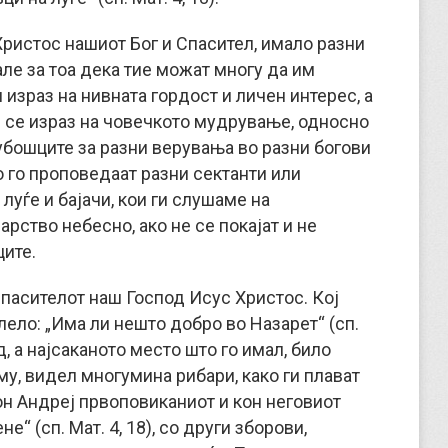
Христос нашиот Бог и Спасител, имало разни
ле за тоа дека тие можат многу да им
л израз на нивната гордост и личен интерес, а
и се израз на човечкото мудрување, односно
убошците за разни верувања во разни богови
о го проповедаат разни сектанти или
луѓе и бајачи, кои ги слушаме на
арство небесно, ако не се покајат и не
ците.
Спасителот наш Господ Исус Христос. Кој
лело: „Има ли нешто добро во Назарет“ (сп.
од, а најсаканото место што го имал, било
му, видел многумина рибари, како ги плават
н Андреј првоповиканиот и кон неговиот
не“ (сп. Мат. 4, 18), со други зборови,