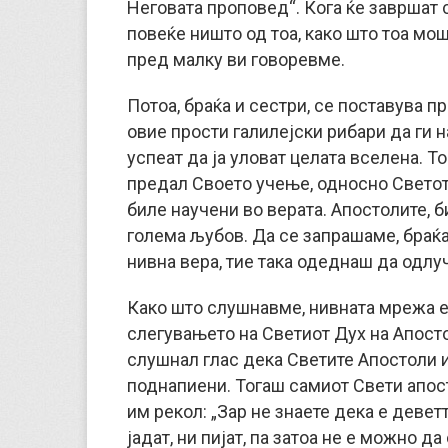
Неговата проповед“. Кога ќе завршат 
повеќе ништо од тоа, како што тоа мош
пред малку ви говоревме.
Потоа, браќа и сестри, се поставува 
овие прости галилејски рибари да ги н
успеат да ја уловат целата вселена. То
предал Своето учење, односно Светото
биле научени во верата. Апостолите, 
голема љубов. Да се запрашаме, браќа 
нивна вера, тие така одеднаш да одлуч
Како што слушнавме, нивната мрежа е 
слегувањето на Светиот Дух на Апосто
слушнал глас дека Светите Апостоли 
поднапиени. Тогаш самиот Свети апос
им рекол: „Зар не знаете дека е девет
јадат, ни пијат, па затоа не е можно д