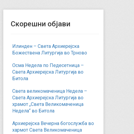
Скорешни објави
Илинден – Света Архиерејска
Божествена Литургија во Трново
Осма Недела по Педесетница –
Света Архиерејска Литургија во
Битола
Света великомаченица Недела –
Света Архиерејска Литургија во
храмот „Света Великомаченица
Недела“ во Битола
Архиерејска Вечерна богослужба во
хармот Света Великомаченица