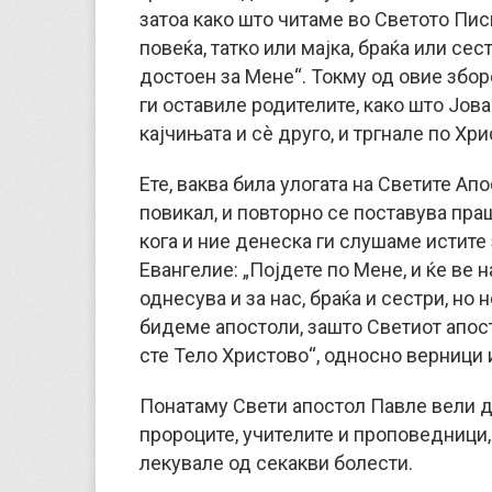
затоа како што читаме во Светото Пис
повеќа, татко или мајка, браќа или сес
достоен за Мене“. Токму од овие збор
ги оставиле родителите, како што Јова
кајчињата и сè друго, и тргнале по Хр
Ете, ваква била улогата на Светите Ап
повикал, и повторно се поставува праш
кога и ние денеска ги слушаме истите
Евангелие: „Појдете по Мене, и ќе ве на
однесува и за нас, браќа и сестри, но 
бидеме апостоли, зашто Светиот апост
сте Тело Христово“, односно верници 
Понатаму Свети апостол Павле вели де
пророците, учителите и проповедници
лекувале од секакви болести.