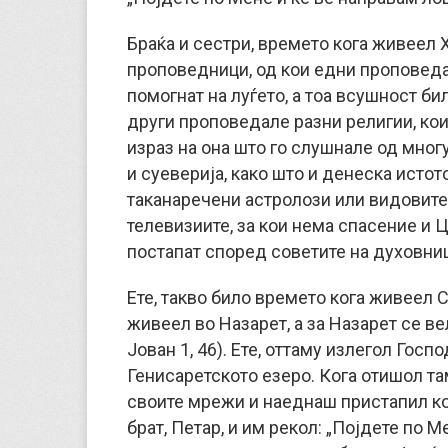
Браќа и сестри, времето кога живеел 
проповедници, од кои едни проповеда
помогнат на луѓето, а тоа всушност би
други проповедале разни религии, ко
израз на она што го слушнале од мног
и суеверија, како што и денеска истот
таканаречени астролози или видовите 
телевизиите, за кои нема спасение и Ц
постапат според советите на духовни
Ете, такво било времето кога живеел 
живеел во Назарет, а за Назарет се ве
Јован 1, 46). Ете, оттаму излегол Госп
Генисаретското езеро. Кога отишол та
своите мрежи и наеднаш пристапил ко
брат, Петар, и им рекол: „Појдете по Ме