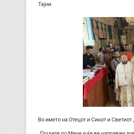
Тајни.
Во името на Отецот и Синот и Светиот 
„Појдете по Мене и ќе ве направам ловци