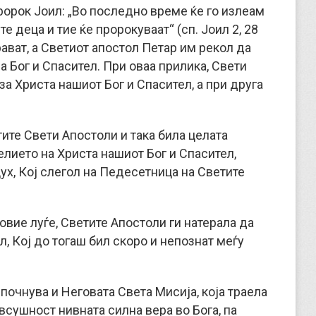
ророк Јоил: „Во последно време ќе го излеам
е деца и тие ќе пророкуваат“ (сп. Јоил 2, 28
рават, а Светиот апостол Петар им рекол да
за Бог и Спасител. При оваа прилика, Свети
за Христа нашиот Бог и Спасител, а при друга
ите Свети Апостоли и така била целата
лието на Христа нашиот Бог и Спасител,
ух, Кој слегол на Педесетница на Светите
 овие луѓе, Светите Апостоли ги натерала да
л, Кој до тогаш бил скоро и непознат меѓу
почнува и Неговата Света Мисија, која траела
 всушност нивната силна вера во Бога, па