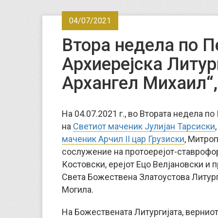
04/07/2021
Втора недела по П
Архиерејска Литур
Архангел Михаил“,
На 04.07.2021 г., во Втората недела п
на
Светиот маченик Јулијан Тарсиски
маченик Арчил II цар Грузиски
, Митро
сослужение на протоерејот-ставрофор
Костовски, ерејот Ецо Велјановски и 
Света Божествена Златоустова Литурги
Могила.
На Божествената Литургијата, вернио