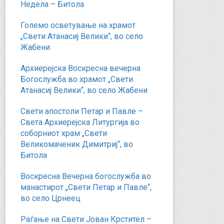
Недела – Битола
Големо осветување на храмот
„Свети Атанасиј Велики“, во село
Жабени
Архиерејска Воскресна вечерна
Богослужба во храмот „Свети
Атанасиј Велики“, во село Жабени
Свети апостоли Петар и Павле –
Света Архиерејска Литургија во
соборниот храм „Свети
Великомаченик Димитриј“, во
Битола
Воскресна Вечерна богослужба во
манастирот „Свети Петар и Павле“,
во село Црнеец
Раѓање на Свети Јован Крстител –