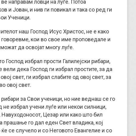
е ве направам ловци на луѓе. Потоа
в и Јован, и нив ги повикал и така со ред ги
вои Ученици.
ителот наш Господ Исус Христос, не е како
 говоревме, кои во свое име проповедале и
можат да освојат многу луѓе.
о Господ избрал прости Галилејски рибари,
 вели дека Господ ги избрал простите, за да
вој свет, ги избрал слабите од овој свет, за
о овој свет.
 рибари за Свои ученици, но ние веднаш се го
 не избрал учени луѓе или некои силници,
 Навуходоносот, Цезар или како што бил
а прашање го дал еден Свет владика, кој
о ќе се случело и со Неговото Евангелие и со