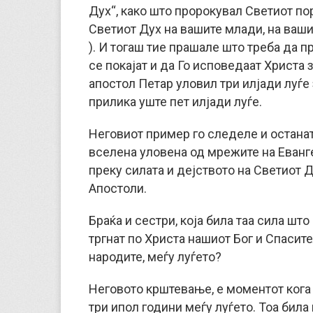
Дух“, како што пророкувал Светиот по
Светиот Дух на вашите млади, на вашит
). И тогаш тие прашале што треба да п
се покајат и да Го исповедаат Христа 
апостол Петар уловил три илјади луѓе 
прилика уште пет илјади луѓе.
Неговиот пример го следеле и останат
вселена уловена од мрежите на Еванге
преку силата и дејството на Светиот Д
Апостоли.
Браќа и сестри, која била таа сила што
тргнат по Христа нашиот Бог и Спасите
народите, меѓу луѓето?
Неговото крштевање, е моментот кога 
три ипол години меѓу луѓето. Тоа била