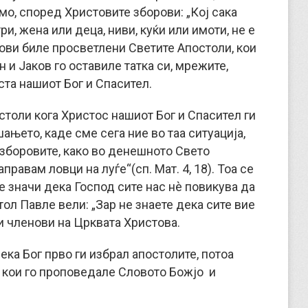
мо, според Христовите зборови: „Кој сака
три, жена или деца, ниви, куќи или имоти, не е
ови биле просветлени Светите Апостоли, кои
н и Јаков го оставиле татка си, мрежите,
иста нашиот Бог и Спасител.
остоли кога Христос нашиот Бог и Спасител ги
ањето, каде сме сега ние во таа ситуација,
 зборовите, како во денешното Свето
правам ловци на луѓе“(сп. Мат. 4, 18). Тоа се
не значи дека Господ сите нас нè повикува да
ол Павле вели: „Зар не знаете дека сите вие
и членови на Црквата Христова.
ка Бог прво ги избрал апостолите, потоа
, кои го проповедале Словото Божјо и