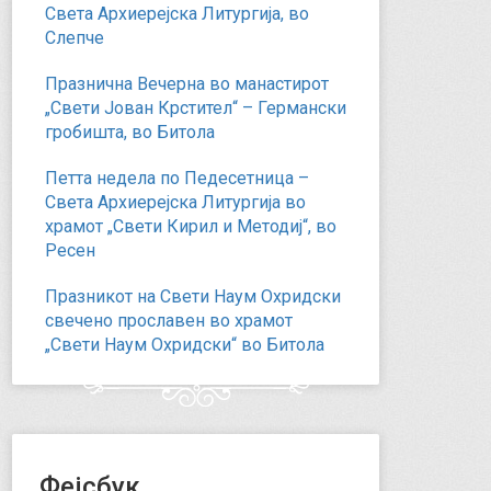
Света Архиерејска Литургија, во
Слепче
Празнична Вечерна во манастирот
„Свети Јован Крстител“ – Германски
гробишта, во Битола
Петта недела по Педесетница –
Света Архиерејска Литургија во
храмот „Свети Кирил и Методиј“, во
Ресен
Празникот на Свети Наум Охридски
свечено прославен во храмот
„Свети Наум Охридски“ во Битола
Фејсбук