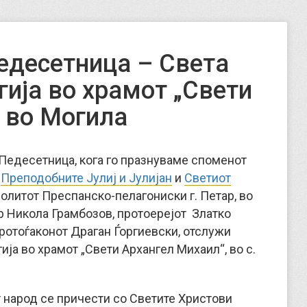
едесетница – Света
гија во храмот „Свети
 во Могила
о Педесетница, кога го празнуваме споменот
,
Преподобните Јулиј и Јулијан
и
Светиот
политот Преспанско-пелагониски г. Петар, во
 Никола Грамбозов, протоерејот Златко
протоѓаконот Драган Ѓоргиевски, отслужи
ја во храмот „Свети Архангел Михаил“, во с.
т народ се причести со Светите Христови