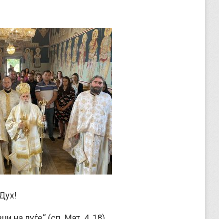
Дух!
 на луѓе“ (сп. Мат. 4, 18).