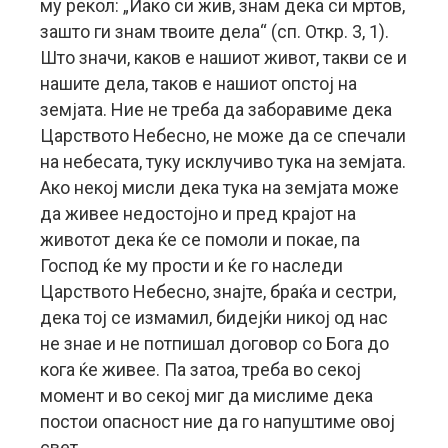
му рекол: „Иако си жив, знам дека си мртов,
зашто ги знам твоите дела“ (сп. Откр. 3, 1).
Што значи, каков е нашиот живот, такви се и
нашите дела, таков е нашиот опстој на
земјата. Ние не треба да заборавиме дека
Царството Небесно, не може да се спечали
на небесата, туку исклучиво тука на земјата.
Ако некој мисли дека тука на земјата може
да живее недостојно и пред крајот на
животот дека ќе се помоли и покае, па
Господ ќе му прости и ќе го наследи
Царството Небесно, знајте, браќа и сестри,
дека тој се измамил, бидејќи никој од нас
не знае и не потпишал договор со Бога до
кога ќе живее. Па затоа, треба во секој
момент и во секој миг да мислиме дека
постои опасност ние да го напуштиме овој
свет.