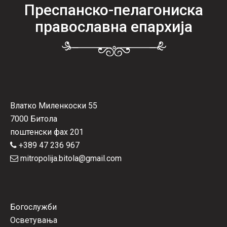
Преспанско-пелагониска
православна епархија
Влатко Миленкоски 55
7000 Битола
поштенски фах 201
+389 47 236 967
mitropolija.bitola@gmail.com
Богослужби
Осветувања