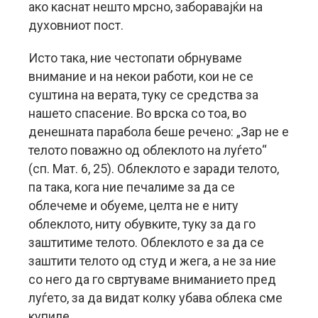
ако каснат нешто мрсно, заборавајќи на
духовниот пост.
Исто така, ние честопати обрнуваме
внимание и на некои работи, кои не се
суштина на верата, туку се средства за
нашето спасение. Во врска со тоа, во
денешната парабола беше речено: „Зар не е
телото поважно од облеклото на луѓето“
(сп. Мат. 6, 25). Облеклото е заради телото,
па така, кога ние печалиме за да се
облечеме и обуеме, целта не е ниту
облеклото, ниту обувките, туку за да го
заштитиме телото. Облеклото е за да се
заштити телото од студ и жега, а не за ние
со него да го свртуваме вниманието пред
луѓето, за да видат колку убава облека сме
купиле.