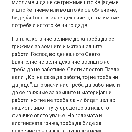
мислиме и да не се грижиме што ќе јадеме
и што ќе пиеме или во што ќе се облечеме,
бидејќи Господ знае дека ние од тоа имаме
потреба и истото ќе ни го даде.
Па така, кога ние велиме дека треба да се
грижиме за земните и материјалните
работи, Господ во денешното Свето
Евангелие не вели дека ние воопшто не
треба да не работиме. Свети апостол Павле
вели: „Кој не сака да работи, тој не треба ни
да јаде“, што значи ние треба да работиме и
да се грижиме за земните и материјални
работи, но тие не треба да ни бидат цел во
нашиот живот, туку средство за нашето
физичко опстојување. Најголемата и
вистинската грижа, треба да биде за
спасението на нашата душа, кој нема