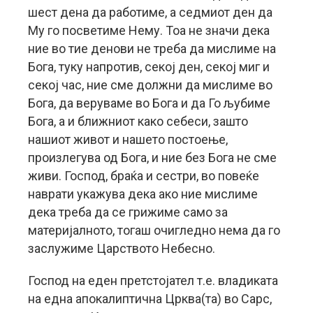
шест дена да работиме, а седмиот ден да
Му го посветиме Нему. Тоа не значи дека
ние во тие денови не треба да мислиме на
Бога, туку напротив, секој ден, секој миг и
секој час, ние сме должни да мислиме во
Бога, да веруваме во Бога и да Го љубиме
Бога, а и ближниот како себеси, зашто
нашиот живот и нашето постоење,
произлегува од Бога, и ние без Бога не сме
живи. Господ, браќа и сестри, во повеќе
наврати укажува дека ако ние мислиме
дека треба да се грижиме само за
материјалното, тогаш очигледно нема да го
заслужиме Царството Небесно.
Господ на еден претстојател т.е. владиката
на една апокалиптична Црква(та) во Сарс,