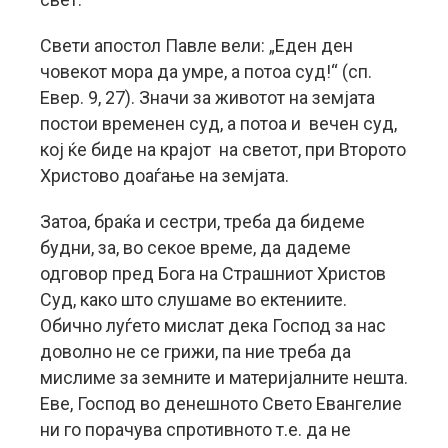
Свети апостол Павле вели: „Еден ден
човекот мора да умре, а потоа суд!“ (сп.
Евер. 9, 27). Значи за животот на земјата
постои временен суд, а потоа и вечен суд,
кој ќе биде на крајот на светот, при Второто
Христово доаѓање на земјата.
Затоа, браќа и сестри, треба да бидеме
будни, за, во секое време, да дадеме
одговор пред Бога на Страшниот Христов
Суд, како што слушаме во ектениите.
Обично луѓето мислат дека Господ за нас
доволно не се грижи, па ние треба да
мислиме за земните и материјалните нешта.
Еве, Господ во денешното Свето Евангелие
ни го порачува спротивното т.е. да не