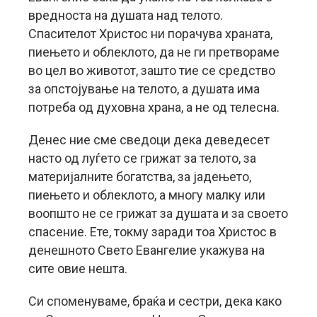
вредноста на душата над телото.
Спасителот Христос ни порачува храната,
пиењето и облеклото, да не ги претвораме
во цел во животот, зашто тие се средство
за опстојување на телото, а душата има
потреба од духовна храна, а не од телесна.
Денес ние сме сведоци дека деведесет
насто од луѓето се грижат за телото, за
материјалните богатства, за јадењето,
пиењето и облеклото, а многу малку или
воопшто не се грижат за душата и за своето
спасение. Ете, токму заради тоа Христос в
денешното Свето Евангелие укажува на
сите овие нешта.
Си споменуваме, браќа и сестри, дека како