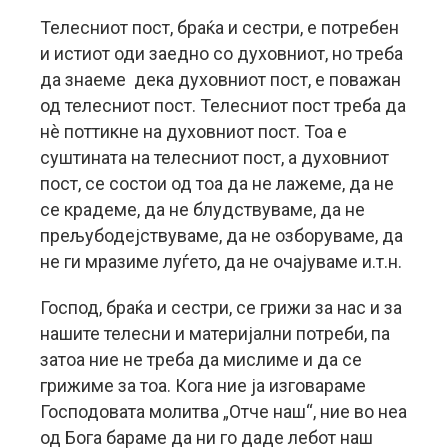
Телесниот пост, браќа и сестри, е потребен
и истиот оди заедно со духовниот, но треба
да знаеме дека духовниот пост, е поважан
од телесниот пост. Телесниот пост треба да
нè поттикне на духовниот пост. Тоа е
суштината на телесниот пост, а духовниот
пост, се состои од тоа да не лажеме, да не
се крадеме, да не блудствуваме, да не
прељубодејствуваме, да не озборуваме, да
не ги мразиме луѓето, да не очајуваме и.т.н.
Господ, браќа и сестри, се грижи за нас и за
нашите телесни и материјални потреби, па
затоа ние не треба да мислиме и да се
грижиме за тоа. Кога ние ја изговараме
Господовата молитва „Отче наш“, ние во неа
од Бога бараме да ни го даде лебот наш