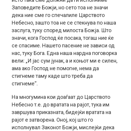
Заповедите Божји, но сето тоа не значи
дека ние сме го спечалиле Царството
Небесно, зашто тоа не се стекнува по наша
заслуга, туку според милоста Божја. Што
значи, кога Господ ќе посака, тогаш ние ќе
се спасиме. Нашето пасение не зависи од
нас, туку Бога. Една наша нардна поговорка
вели: „И јас сум јунак, а и коњот ми е силен,
ама ако Господ не помогне, нема да
стигнеме таму каде што треба да
стигнеме“.
На многумина кои доаѓаат до Царството
Небесно т.е. до вратата на рајот, тука им
завршува приказната, бидејќи вратата на
рајот е затворена. Оној, кој што го
исполнувал Законот Божји, мислејќи дека