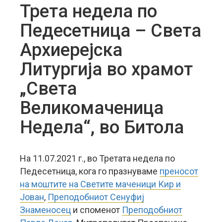
Трета недела по
Педесетница – Света
Архиерејска
Литургија во храмот
„Света
Великомаченица
Недела“, во Битола
На 11.07.2021 г., во Третата недела по
Педесетница, кога го празнуваме
преносот
на моштите на Светите маченици Кир и
Јован
,
Преподобниот Сенуфиј
Знаменосец
и споменот
Преподобниот