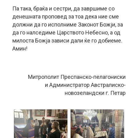
Па така, браќа и сестри, да завршиме со
денешната проповед за тоа дека ние сме
должни да го исполниме Законот Божји, за
да го налседиме Царството Небесно, а од
милоста Божја зависи дали ќе го добиеме.
Амин!
Митрополит Преспанско-пелагониски
и Администратор Австралиско-
новозеландски г. Петар