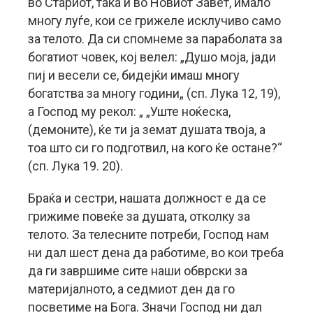
во Стариот, така и во Новиот Завет, имало
многу луѓе, кои се грижеле исклучиво само
за телото. Да си спомнеме за параболата за
богатиот човек, кој велел: „Душо моја, јади
пиј и весели се, бидејќи имаш многу
богатства за многу години„ (сп. Лука 12, 19),
а Господ му рекол: „ „Уште ноќеска,
(демоните), ќе ти ја земат душата твоја, а
тоа што си го подготвил, на кого ќе остане?“
(сп. Лука 19. 20).
Браќа и сестри, нашата должност е да се
грижиме повеќе за душата, отколку за
телото. За телесните потреби, Господ нам
ни дал шест дена да работиме, во кои треба
да ги завршиме сите наши обврски за
материјалното, а седмиот ден да го
посветиме на Бога. Значи Господ ни дал