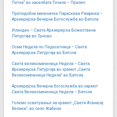
Петка“ во населбата Точила – Прилеп
Преподобна маченичка Параскева Римјанка –
Архиерејска Вечерна Богослужба во Битола
Илинден – Света Архиерејска Божествена
Литургија во Трново
Осма Недела по Педесетница – Света
Архиерејска Литургија во Битола
Света великомаченица Недела – Света
Архиерејска Литургија во храмот „Света
Великомаченица Недела“ во Битола
Архиерејска Вечерна богослужба во хармот
Света Великомаченица Недела – Битола
Големо осветување на храмот „Свети Атанасиј
Велики“, во село Жабени