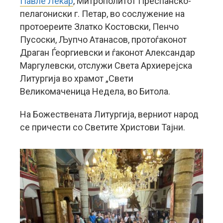
Павле Лекар
, Митрополитот Преспанско-
пелагониски г. Петар, во сослужение на
протоереите Златко Костовски, Пенчо
Пусоски, Љупчо Атанасов, протоѓаконот
Драган Ѓеоргиевски и ѓаконот Александар
Маргулевски, отслужи Света Архиерејска
Литургија во храмот „Свети
Великомаченица Недела, во Битола.
На Божествената Литургија, верниот народ
се причести со Светите Христови Тајни.