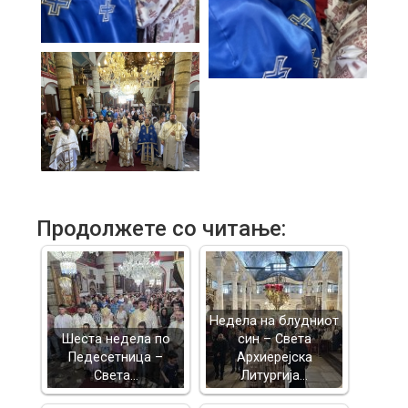
Продолжете со читање:
Недела на блудниот
Шеста недела по
син – Света
Педесетница –
Архиерејска
Света…
Литургија…