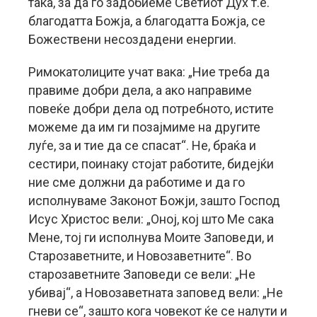
така, за да го задобиеме Светиот Дух т.е.
благодатта Божја, а благодатта Божја, се
Божествени несоздадени енергии.
Римокатолиците учат вака: „Ние треба да
правиме добри дела, а ако направиме
повеќе добри дела од потребното, истите
можеме да им ги позајмиме на другите
луѓе, за и тие да се спасат“. Не, браќа и
сестири, поинаку стојат работите, бидејќи
ние сме должни да работиме и да го
исполнуваме Законот Божји, зашто Господ
Исус Христос вели: „Оној, кој што Ме сака
Мене, тој ги исполнува Моите Заповеди, и
Старозаветните, и Новозаветните“. Во
старозаветните Заповеди се вели: „Не
убивај“, а Новозаветната заповед вели: „Не
гневи се“, зашто кога човекот ќе се налути и