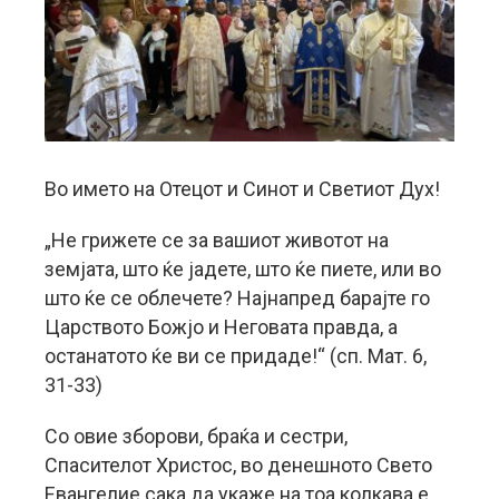
Во името на Отецот и Синот и Светиот Дух!
„Не грижете се за вашиот животот на
земјата, што ќе јадете, што ќе пиете, или во
што ќе се облечете? Најнапред барајте го
Царството Божјо и Неговата правда, а
останатото ќе ви се придаде!“ (сп. Мат. 6,
31-33)
Со овие зборови, браќа и сестри,
Спасителот Христос, во денешното Свето
Евангелие сака да укаже на тоа колкава е