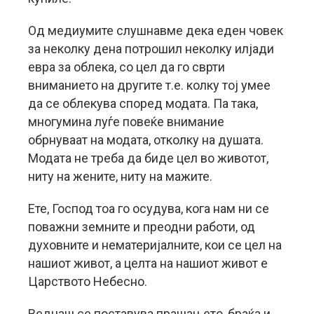
Од медиумите слушнавме дека еден човек
за неколку дена потрошил неколку илјади
евра за облека, со цел да го сврти
вниманието на другите т.е. колку тој умее
да се облекува според модата. Па така,
многумина луѓе повеќе внимание
обрнуваат на модата, отколку на душата.
Модата не треба да биде цел во животот,
ниту на жените, ниту на мажите.
Ете, Господ тоа го осудува, кога нам ни се
поважни земните и преодни работи, од
духовните и нематеријалните, кои се цел на
нашиот живот, а целта на нашиот живот е
Царството Небесно.
Веднаш се поставува прашањето, браќа и