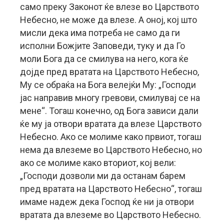
само преку Законот ќе влезе во Царството
Небесно, не може да влезе. А оној, кој што
мисли дека има потреба не само да ги
исполни Божјите Заповеди, туку и да Го
моли Бога да се смилува на него, кога ќе
дојде пред вратата на Царството Небесно,
Му се обраќа на Бога велејќи Му: „Господи
јас направив многу гревови, смилувај се на
мене“. Тогаш конечно, од Бога зависи дали
ќе му ја отвори вратата да влезе Царството
Небесно. Ако се молиме како првиот, тогаш
нема да влеземе во Царството Небесно, но
ако се молиме како вториот, кој вели:
„Господи дозволи ми да останам барем
пред вратата на Царството Небесно“, тогаш
имаме надеж дека Господ ќе ни ја отвори
вратата да влеземе во Царството Небесно.