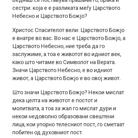
сестри: која е е разликата меѓу Царството
Небесно и Царството Божјо?
Христос Спасителот вели: Царството Божјо
е внатре во вас. Во нас е Царството Божјо, а
Царството Небесно, ние треба да го
заслужиме, а тоа е животот во идниот век,
како што читаме во Символот на Верата.
Значи Царството Небесно, е во идниот
живот, а Царството Божјо е во овој живот.
Што значи Царството Божјо? Некои мислат
дека целта на животот е постот и
молитвата, а тоа за жал го мислат дури и
некои недоволно образовани свештени
лица, кои упорно телесниот пост, го сметаат
побитен од духовниот пост.