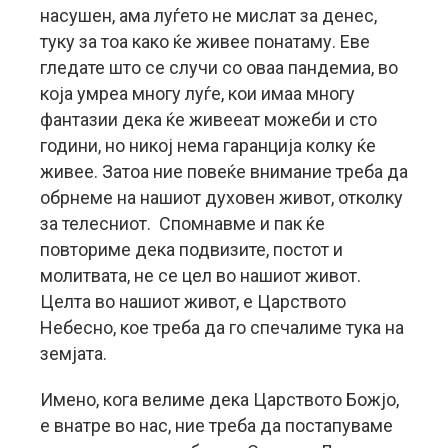
насушен, ама луѓето не мислат за денес,
туку за тоа како ќе живее понатаму. Еве
гледате што се случи со оваа пандемиа, во
која умреа многу луѓе, кои имаа многу
фантазии дека ќе живееат можеби и сто
години, но никој нема гаранција колку ќе
живее. Затоа ние повеќе внимание треба да
обрнеме на нашиот духовен живот, отколку
за телесниот. Спомнавме и пак ќе
повториме дека подвизите, постот и
молитвата, не се цел во нашиот живот.
Целта во нашиот живот, е Царството
Небесно, кое треба да го спечалиме тука на
земјата.
Имено, кога велиме дека Царството Божјо,
е внатре во нас, ние треба да постапуваме