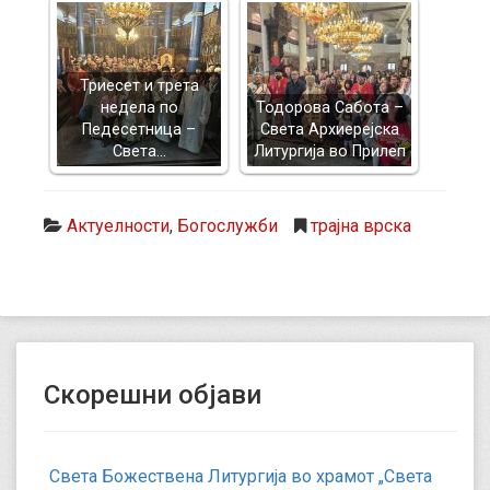
Триесет и трета
недела по
Тодорова Сабота –
Педесетница –
Света Архиерејска
Света…
Литургија во Прилеп
Актуелности
,
Богослужби
трајна врска
Скорешни објави
Света Божествена Литургија во храмот „Света