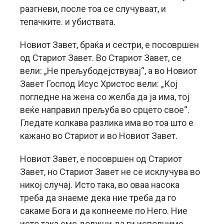
разгневи, после тоа се случуваат, и
тепачките. и убиствата.
Новиот Завет, браќа и сестри, е посовршен
од Стариот Завет. Во Стариот Завет, се
вели: „Не прељубодејствувај“, а во Новиот
Завет Господ Исус Христос вели: „Кој
погледне на жена со желба да ја има, тој
веќе направил прељуба во срцето свое“.
Гледате колкава разлика има во тоа што е
кажано во Стариот и во Новиот Завет.
Новиот Завет, е посовршен од Стариот
Завет, но Стариот Завет не се исклучува во
никој случај. Исто така, во оваа насока
треба да знаеме дека ние треба да го
сакаме Бога и да копнееме по Него. Ние
исто така сме должни да ги исполниме