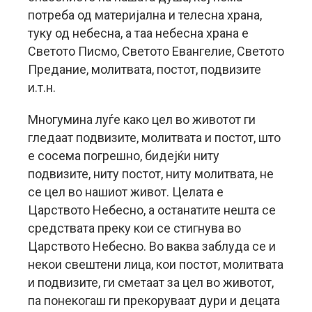
потреба од материјална и телесна храна,
туку од небесна, а таа небесна храна е
Светото Писмо, Светото Евангелие, Светото
Предание, молитвата, постот, подвизите
и.т.н.
Многумина луѓе како цел во животот ги
гледаат подвизите, молитвата и постот, што
е сосема погрешно, бидејќи ниту
подвизите, ниту постот, ниту молитвата, не
се цел во нашиот живот. Целата е
Царството Небесно, а останатите нешта се
средствата преку кои се стигнува во
Царството Небесно. Во ваква заблуда се и
некои свештени лица, кои постот, молитвата
и подвизите, ги сметаат за цел во животот,
па понекогаш ги прекоруваат дури и децата