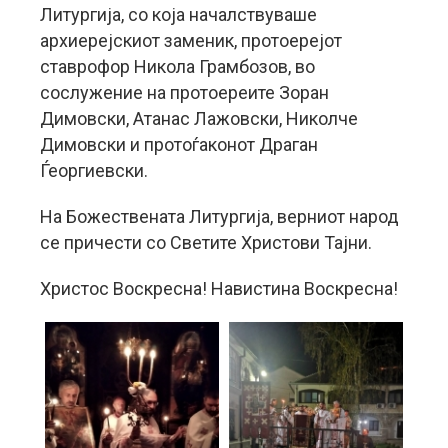
Литургија, со која началствуваше
архиерејскиот заменик, протоерејот
ставрофор Никола Грамбозов, во
сослужение на протоереите Зоран
Димовски, Атанас Лажовски, Николче
Димовски и протоѓаконот Драган
Ѓеоргиевски.
На Божествената Литургија, верниот народ
се причести со Светите Христови Тајни.
Христос Воскресна! Навистина Воскресна!