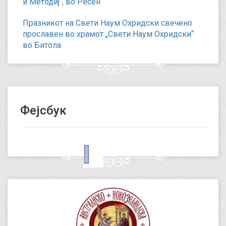
и Методиј“, во Ресен
Празникот на Свети Наум Охридски свечено
прославен во храмот „Свети Наум Охридски“
во Битола
Фејсбук