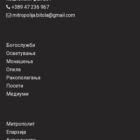
+389 47 236 967
mitropolija.bitola@gmail.com
Богослужби
Осветувања
Монашења
Опела
Ракополагања
Посети
Медиуми
Митрополит
Епархија