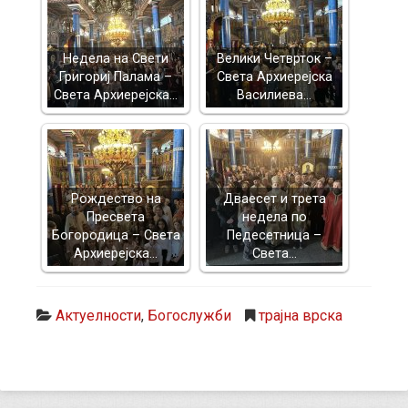
Недела на Свети
Велики Четврток –
Григориј Палама –
Света Архиерејска
Света Архиерејска…
Василиева…
Рождество на
Дваесет и трета
Пресвета
недела по
Богородица – Света
Педесетница –
Архиерејска…
Света…
Актуелности
,
Богослужби
трајна врска