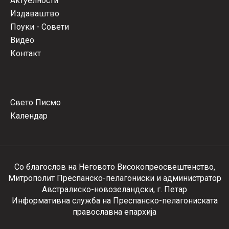
Актуелности
Издаваштво
Поуки - Совети
Видео
Контакт
Свето Писмо
Календар
Со благослов на Неговото Високопреосвештенство,
Митрополит Преспанско-пелагониски и администратор
Австралиско-новозеландски, г. Петар
Информативна служба на Преспанско-пелагониската
православна епархија