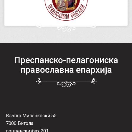
Преспанско-пелагониска
православна епархија
Влатко Миленкоски 55
7000 Битола
поштенски фах 201