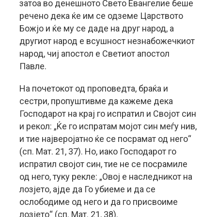
затоа во денешното Свето Евангелие беше
речено дека ќе им се одземе Царството
Божјо и ќе му се даде на друг народ, а
другиот народ е всушност незнабожечкиот
народ, чиј апостол е Светиот апостол
Павле.
На почетокот од проповедта, браќа и
сестри, пропуштивме да кажеме дека
Господaрот на крај го испратил и Својот син
и рекол: „Ќе го испратам мојот син меѓу нив,
и тие најверојатно ќе се посрамат од него“
(сп. Мат. 21, 37). Но, иако Господарот го
испратил својот син, тие не се посрамиле
од него, туку рекле: „Овој е наследникот на
лозјето, ајде да Го убиеме и да се
ослободиме од него и да го присвоиме
лозјето“ (сп. Мат. 21, 38).