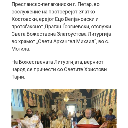
Преспанско-пелагониски г. Петар, во
сослужение на протоерејот Златко
Костовски, ерејот Ецо Велјановски и
протоѓаконот Драган Ѓоргиевски, отслужи
Света Божествена Златоустова Литургија
во храмот „Свети Архангел Михаил“, во с.
Могила.
На Божествената Литургијата, верниот
народ се причести со Светите Христови
Тајни.