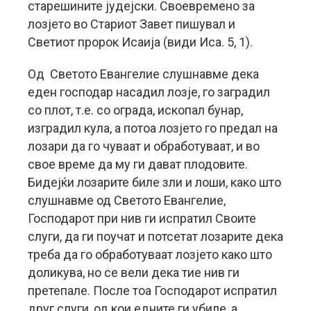
старешините јудејски. Своевремено за
лозјето во Стариот Завет пишувал и
Светиот пророк Исаија (види Иса. 5, 1).
Од Светото Евангелие слушнавме дека
еден господар насадил лозје, го заградил
со плот, т.е. со ограда, ископал бунар,
изградил кула, а потоа лозјето го предал на
лозари да го чуваат и обработуваат, и во
свое време да му ги дават плодовите.
Бидејќи лозарите биле зли и лоши, како што
слушнавме од Светото Евангелие,
Господарот при нив ги испратил Своите
слуги, да ги поучат и потсетат лозарите дека
треба да го обработуваат лозјето како што
доликува, но се вели дека тие нив ги
претепале. После тоа Господарот испратил
друг слуги, од кои едните ги убиле, а