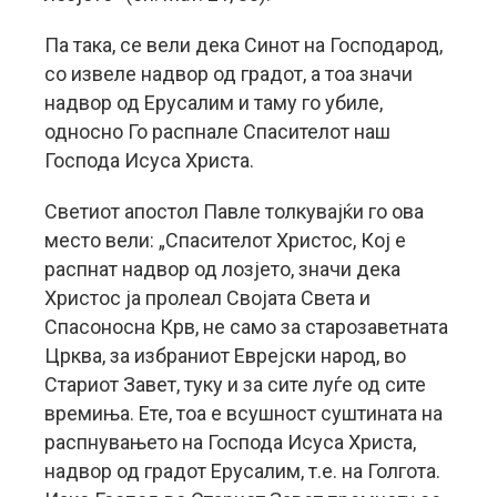
Па така, се вели дека Синот на Господарод,
со извеле надвор од градот, а тоа значи
надвор од Ерусалим и таму го убиле,
односно Го распнале Спасителот наш
Господа Исуса Христа.
Светиот апостол Павле толкувајќи го ова
место вели: „Спасителот Христос, Кој е
распнат надвор од лозјето, значи дека
Христос ја пролеал Својата Света и
Спасоносна Крв, не само за старозаветната
Црква, за избраниот Еврејски народ, во
Стариот Завет, туку и за сите луѓе од сите
времиња. Ете, тоа е всушност суштината на
распнувањето на Господа Исуса Христа,
надвор од градот Ерусалим, т.е. на Голгота.