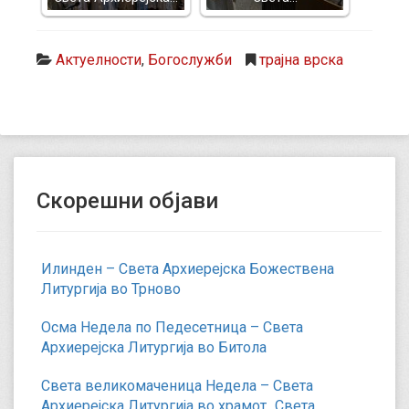
Актуелности
,
Богослужби
трајна врска
Скорешни објави
Илинден – Света Архиерејска Божествена
Литургија во Трново
Осма Недела по Педесетница – Света
Архиерејска Литургија во Битола
Света великомаченица Недела – Света
Архиерејска Литургија во храмот „Света