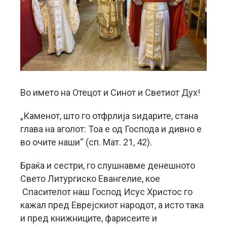
Во името на Отецот и Синот и Светиот Дух!
„Каменот, што го отфрлија ѕидарите, стана
глава на аголот: Тоа е од Господа и дивно е
во очите наши“ (сп. Мат. 21, 42).
Браќа и сестри, го слушнавме денешното
Свето Литургиско Евангелие, кое
Спасителот наш Господ Исус Христос го
кажал пред Еврејскиот народот, а исто така
и пред книжниците, фарисеите и