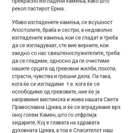
прекрасно изгладени камења, како што
рекол пастирот Ерма.
Убаво изгладените камења, се всушност
Апостолите, браќа и сестри, а недоволно
изгладените камења, кои се гладат и треба
да се изгладуваат, сте вие верните, кои
заедно со нас свештенослужителите, треба
да се гладиме, односно да ги очистиме
нашите срцата од гревовни желби, похоти,
страсти, чувства и грешни дела. Па така,
кога ќе се изгладиме т.е. кога ќе се
ослободиме од гревовите, ние ќе ја
направиме вистинска и жива нашата Света
Православна Црква, и ќе се вградуваме врз
оној голем Камен, што го отфрлија
ѕидарите, Кој е главата на здравата
духовната Црква, а тоа е Спасителот наш