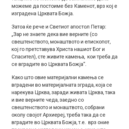
можеме да постоиме без Каменот, врз кој е
изградена Црквата Божја.
Затоа ќе рече и Светиот апостол Петар:
„Зар не знаете дека вие верните (со
свештенството, монаштвото и епископот,
кој го претставува Христа нашиот Бог и
Спасител), сте живите камења, кои треба да
се вградите во Црквата Божја“.
Како што овие материјални камења се
вградени во материјалната зграда, која се
нарекува Црква, заради живата Црква, така
и вие верните чеда, заедно со
свештенството и монаштвото, собрани
околу својот Архиереј, треба така да се
вградите во Црквата Божја, т.е. врз оние