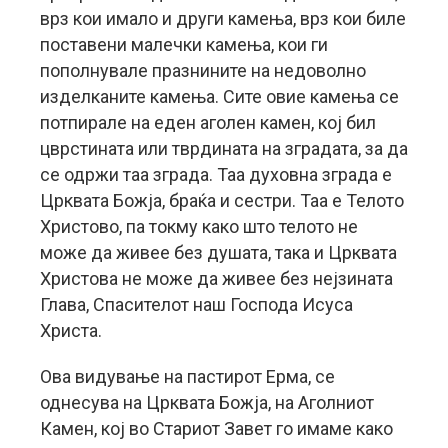
врз кои имало и други камења, врз кои биле
поставени малечки камења, кои ги
пополнувале празнините на недоволно
изделканите камења. Сите овие камења се
потпирале на еден аголен камен, кој бил
цврстината или тврдината на зградата, за да
се одржи таа зграда. Таа духовна зграда е
Црквата Божја, браќа и сестри. Таа е Телото
Христово, па токму како што телото не
може да живее без душата, така и Црквата
Христова не може да живее без нејзината
Глава, Спасителот наш Господа Исуса
Христа.
Ова видување на пастирот Ерма, се
однесува на Црквата Божја, на Аголниот
Камен, кој во Стариот Завет го имаме како