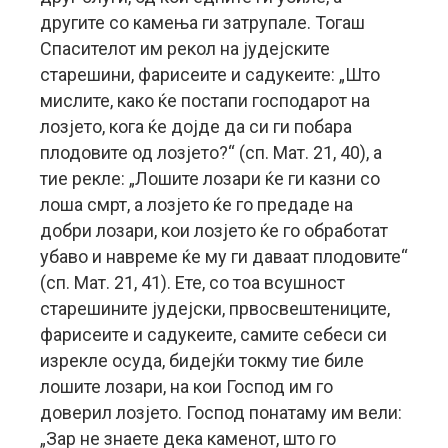
другите со камења ги затрупале. Тогаш
Спасителот им рекол на јудејските
старешини, фарисеите и садукеите: „Што
мислите, како ќе постапи господарот на
лозјето, кога ќе дојде да си ги побара
плодовите од лозјето?“ (сп. Мат. 21, 40), а
тие рекле: „Лошите лозари ќе ги казни со
лоша смрт, а лозјето ќе го предаде на
добри лозари, кои лозјето ќе го обработат
убаво и навреме ќе му ги даваат плодовите“
(сп. Мат. 21, 41). Ете, со тоа всушност
старешините јудејски, првосвештениците,
фарисеите и садукеите, самите себеси си
изрекле осуда, бидејќи токму тие биле
лошите лозари, на кои Господ им го
доверил лозјето. Господ понатаму им вели:
„Зар не знаете дека каменот, што го