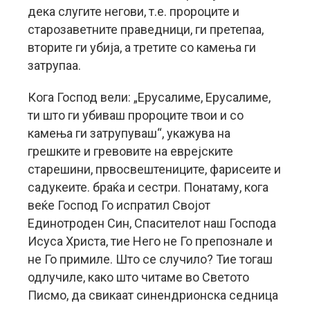
дека слугите негови, т.е. пророците и
старозаветните праведници, ги претепаа,
вторите ги убија, а третите со камења ги
затрупаа.
Кога Господ вели: „Ерусалиме, Ерусалиме,
ти што ги убиваш пророците твои и со
камења ги затрупуваш“, укажува на
грешките и гревовите на еврејските
старешини, првосвештениците, фарисеите и
садукеите. браќа и сестри. Понатаму, кога
веќе Господ Го испратил Својот
Единотроден Син, Спасителот наш Господа
Исуса Христа, тие Него не Го препознале и
не Го примиле. Што се случило? Тие тогаш
одлучиле, како што читаме во Светото
Писмо, да свикаат синендрионска седница