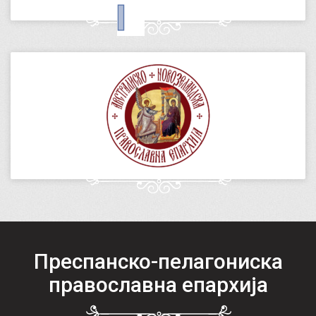
Преспанско-пелагониска
православна епархија