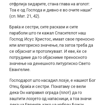
отфрлија ѕидарите, стана глава на аголот:
Тоа е од Господа и дивно е во очите наши“
(сп. Мат. 21, 42).
Браќа и сестри, сите раскази и сите
параболи што ги кажал Спасителот наш
Господ Исус Христос, имаат свое преносно
или алегориско значење, па затоа треба да
се објаснат и протолкуваат. И еве, ќе се
потрудиме да го објасниме преносното
значење на денешното литургиско Свето
Евангелие.
Господарот што насадил лозје, е нашиот Бог
Отец, браќа и сестри. Понатаму се вели
дека Он направил ограда (плот) да го
заштити лозјето од напасници, а тоа значи
дека на Евреите, како на избран Божји