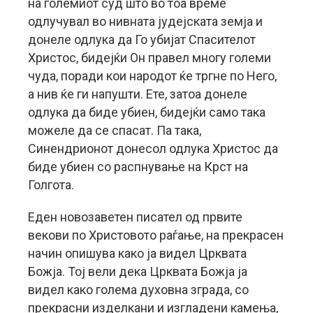
на големиот суд што во тоа време
одлучувал во нивната јудејската земја и
донеле одлука да Го убијат Спасителот
Христос, бидејќи Он правел многу големи
чуда, поради кои народот ќе тргне по Него,
а нив ќе ги напушти. Ете, затоа донеле
одлука да биде убиен, бидејќи само така
можеле да се спасат. Па така,
Синендрионот донесол одлука Христос да
биде убиен со распнување на Крст на
Голгота.
Еден новозаветен писател од првите
векови по Христовото раѓање, на прекрасен
начин опишува како ја видел Црквата
Божја. Тој вели дека Црквата Божја ја
видел како голема духовна зграда, со
прекрасни изделкани и изгладени камења,