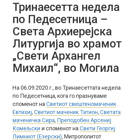
Тринаесетта недела
по Педесетница –
Света Архиерејска
Литургија во храмот
„Свети Архангел
Михаил“, во Могила
На 06.09.2020 г., во Тринаесеттата недела
по Педесетница, кога го празнуваме
споменот на
Светиот свештеномаченик
Евтихиј
,
Светиот маченик Татион
,
Светата
маченичка Сира
,
Преподобен Арсениј
Комељски
и споменот на
Свети Георгиј
Лимниот (Езерски)
, Митрополитот