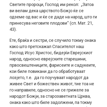
Светите пророци, Господ им рекол: „Затоа
ви велам дека царството Божјо ќе се
одземе од вас и ќе се даде на народ, што ги
принесува неговите плодови“ (сп. Мат. 21,
43).
Ете, браќа и сестри, се случило токму онака
како што претскажал Спасителот наш
Господ Исус Христос, бидејќи Еврејскиот
народ, односно еврејските старешини,
првосвештениците, фарисеите и садукеите,
кои биле повикани да го обработуваат
лозјето, т.е. да го поучуваат народот да
живее Свет и божествен живот, тие тоа не
го направиле, односно не се грижеле за
народот Божји, за старозаветната Црква,
онака како што биле задолжени, па токму