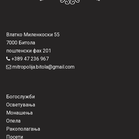
Влатко Миленкоски 55
7000 Битола
поштенски фах 201
+389 47 236 967
mitropolija.bitola@gmail.com
Богослужби
Осветувања
Монашења
Опела
Ракополагања
Посети