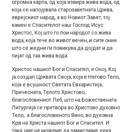
огромна карпа, од која извира жива вода, од
која се напојувала старозаветната Црква,
еврејскиот народ, а во Новиот Завет, тој
камен е Спасителот наш Господ Исус
Христос, Кој што го пои народот со жива
вода, која тече во живот вечен, и сите оние
што се жедни ги повикува да дојдат и да
пијат од таа жива вода.
Христос нашиот Бог и Спасител, е Оној, Кој
ја создал Црквата Своја, која е Негово Тело,
која е всушност Светата Евхаристија,
Причесната, Телото Христово,
благословениот Леб, што на Божествената
Литургија се претвора во Христово духовно
Тело, а благословеното Вино, во духовна
Крв на Христа нашиот Бог и Спасител. И
така, ние не можеме да замислиме дека