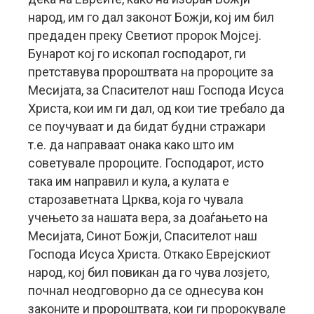
народ, им го дал законот Божји, кој им бил
предаден преку Светиот пророк Мојсеј.
Бунарот кој го ископал господарот, ги
претставува пророштвата на пророците за
Месијата, за Спасителот наш Господа Исуса
Христа, кои им ги дал, од кои тие требало да
се поучуваат и да бидат будни стражари
т.е. да направаат онака како што им
советувале пророците. Господарот, исто
така им направил и кула, а кулата е
старозаветната Црква, која го чувала
учењето за нашата вера, за доаѓањето на
Месијата, Синот Божји, Спасителот наш
Господа Исуса Христа. Откако Еврејскиот
народ, кој бил повикан да го чува лозјето,
почнал неодговорно да се однесува кон
законите и пророштвата, кои ги пророкувале