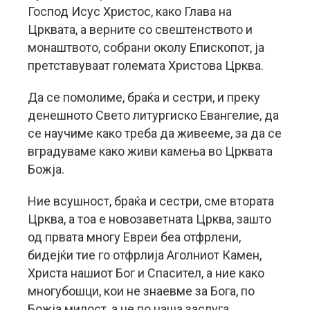
Господ Исус Христос, како Глава на
Црквата, а верните со свештенството и
монаштвото, собрани околу Епископот, ја
претставуваат големата Христова Црква.
Да се помолиме, браќа и сестри, и преку
денешното Свето литургиско Евангелие, да
се научиме како треба да живееме, за да се
вградуваме како живи камења во Црквата
Божја.
Ние всушност, браќа и сестри, сме втората
Црква, а тоа е новозаветната Црква, зашто
од првата многу Евреи беа отфрлени,
бидејќи тие го отфрлија Аголниот Камен,
Христа нашиот Бог и Спасител, а ние како
многубошци, кои не знаевме за Бога, по
Божја милост, а не по наша заслуга,