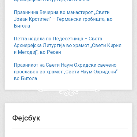
Празнична Вечерна во манастирот „Свети
Јован Крстител“ – Германски гробишта, во
Битола
Петта недела по Педесетница – Света
Архиерејска Литургија во храмот „Свети Кирил
и Методиј“, во Ресен
Празникот на Свети Наум Охридски свечено
прославен во храмот „Свети Наум Охридски“
во Битола
Фејсбук