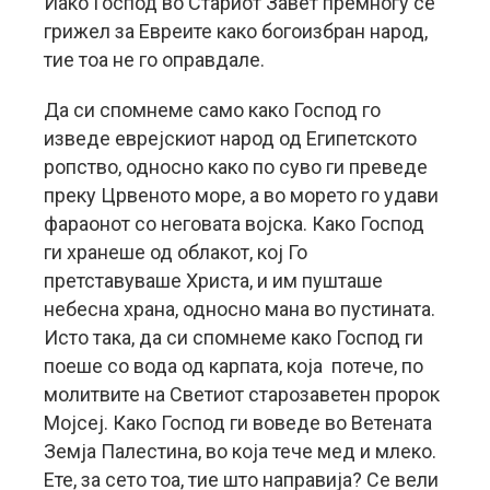
Иако Господ во Стариот Завет премногу се
грижел за Евреите како богоизбран народ,
тие тоа не го оправдале.
Да си спомнеме само како Господ го
изведе еврејскиот народ од Египетското
ропство, односно како по суво ги преведе
преку Црвеното море, а во морето го удави
фараонот со неговата војска. Како Господ
ги хранеше од облакот, кој Го
претставуваше Христа, и им пушташе
небесна храна, односно мана во пустината.
Исто така, да си спомнеме како Господ ги
поеше со вода од карпата, која потече, по
молитвите на Светиот старозаветен пророк
Мојсеј. Како Господ ги воведе во Ветената
Земја Палестина, во која тече мед и млеко.
Ете, за сето тоа, тие што направија? Се вели