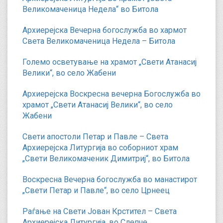
Великомаченица Недела“ во Битола
Архиерејска Вечерна богослужба во хармот
Света Великомаченица Недела – Битола
Големо осветување на храмот „Свети Атанасиј
Велики“, во село Жабени
Архиерејска Воскресна вечерна Богослужба во
храмот „Свети Атанасиј Велики“, во село
Жабени
Свети апостоли Петар и Павле – Света
Архиерејска Литургија во соборниот храм
„Свети Великомаченик Димитриј“, во Битола
Воскресна Вечерна богослужба во манастирот
„Свети Петар и Павле“, во село Црнеец
Раѓање на Свети Јован Крстител – Света
Архиерејска Литургија, во Слепче