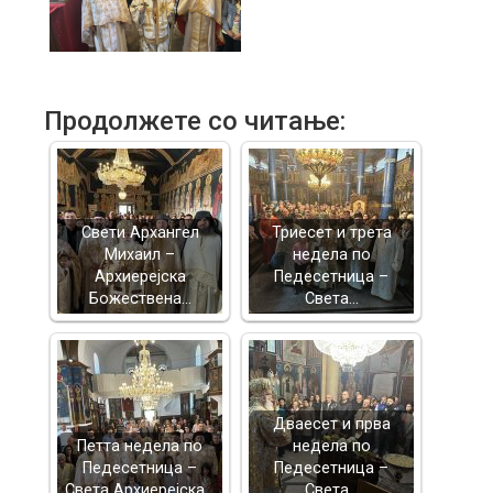
Продолжете со читање:
Свети Архангел
Триесет и трета
Михаил –
недела по
Архиерејска
Педесетница –
Божествена…
Света…
Дваесет и прва
Петта недела по
недела по
Педесетница –
Педесетница –
Света Архиерејска…
Света…