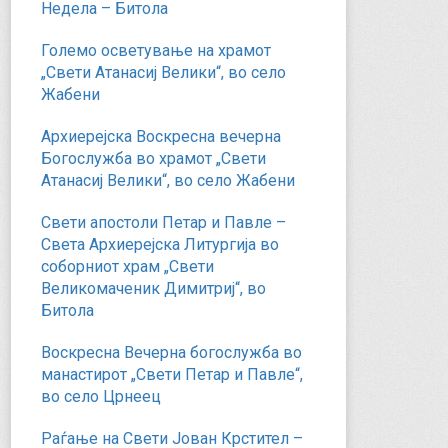
Недела – Битола
Големо осветување на храмот
„Свети Атанасиј Велики“, во село
Жабени
Архиерејска Воскресна вечерна
Богослужба во храмот „Свети
Атанасиј Велики“, во село Жабени
Свети апостоли Петар и Павле –
Света Архиерејска Литургија во
соборниот храм „Свети
Великомаченик Димитриј“, во
Битола
Воскресна Вечерна богослужба во
манастирот „Свети Петар и Павле“,
во село Црнеец
Раѓање на Свети Јован Крстител –