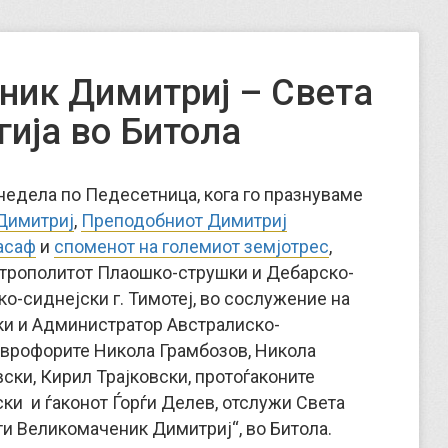
ник Димитриј – Света
гија во Битола
а недела по Педесетница, кога го празнуваме
Димитриј
,
Преподобниот Димитриј
асаф
и
споменот на големиот земјотрес
,
трополитот Плаошко-струшки и Дебарско-
о-сиднејски г. Тимотеј, во сослужение на
и и Администратор Австралиско-
таврофорите Никола Грамбозов, Никола
ски, Кирил Трајковски, протоѓаконите
ки и ѓаконот Ѓорѓи Делев, отслужи Света
ти Великомаченик Димитриј“, во Битола.