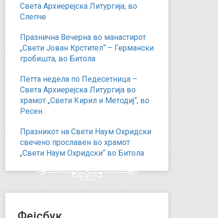
Света Архиерејска Литургија, во
Слепче
Празнична Вечерна во манастирот
„Свети Јован Крстител“ – Германски
гробишта, во Битола
Петта недела по Педесетница –
Света Архиерејска Литургија во
храмот „Свети Кирил и Методиј“, во
Ресен
Празникот на Свети Наум Охридски
свечено прославен во храмот
„Свети Наум Охридски“ во Битола
Фејсбук