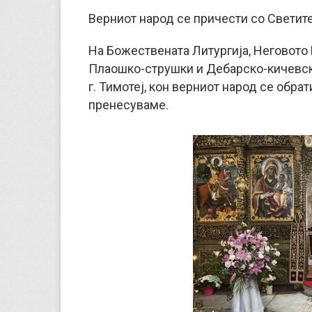
Верниот народ се причести со Светите
На Божествената Литургија, Неговот
Плаошко-струшки и Дебарско-кичевск
г. Тимотеј, кон верниот народ се обрат
пренесуваме.