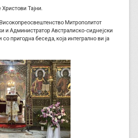
 Христови Тајни.
о Високопреосвештенство Митрополитот
и и Администратор Австралиско-сиднејски
и со пригодна беседа, која интегрално ви ја