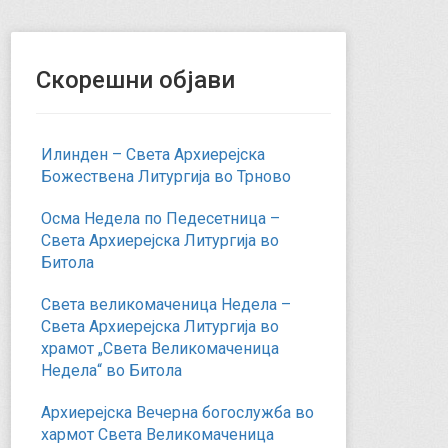
Скорешни објави
Илинден – Света Архиерејска
Божествена Литургија во Трново
Осма Недела по Педесетница –
Света Архиерејска Литургија во
Битола
Света великомаченица Недела –
Света Архиерејска Литургија во
храмот „Света Великомаченица
Недела“ во Битола
Архиерејска Вечерна богослужба во
хармот Света Великомаченица