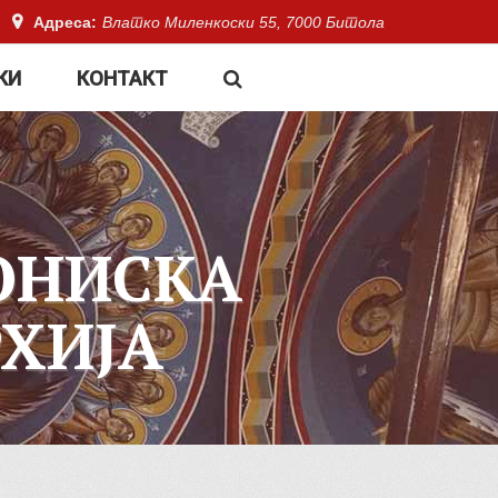
Адреса:
Влатко Миленкоски 55, 7000 Битола
КИ
КОНТАКТ
ОНИСКА
ХИЈА