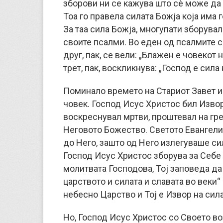
зборови ни се кажува што сѐ може да 
Тоа го правела силата Божја која има 
За таа сила Божја, многупати зборува
своите псалми. Во еден од псалмите с
друг, пак, се вели: „Блажен е човекот на
трет, пак, воскликнува: „Господ е сила 
Поминало времето на Стариот Завет и 
човек. Господ Исус Христос бил Извор 
воскреснувал мртви, проштевал на гре
Неговото Божество. Светото Евангели
до Него, зашто од Него излегуваше сила
Господ Исус Христос зборува за Себе к
молитвата Господова, Тој заповеда да
царството и силата и славата во веки“ 
небесно Царство и Тој е Извор на сила
Но, Господ Исус Христос со Своето во