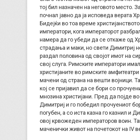
тој бил назначен на неговото место. З
почнал јавно да ја исповеда верата Хр
Бидејќи во тоа време христијанството
императори, кога императорот разбрал
намера да го убеди да се откаже од Хр
страдања и маки, но свети Димитриј н
раздал половина од својот имот на сир
свој слуга. Римските императори имал
христијаните во римските амфитеатри 
мачени од страна на вешти војници. Т
кој се пријавил да се бори со прочуен
мнозина христијани. Пред да појде во
Димитриј и го победил прочуениот бор
погубен, а со иста казна го казнил и Д
овој крвожеден императоров воин. Так
маченички живот на почетокот на IV ве