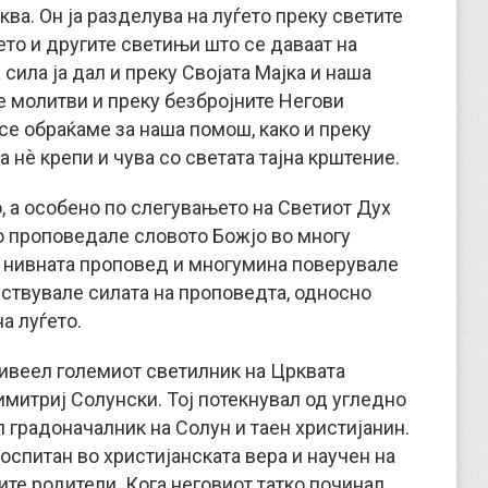
ква. Он ја разделува на луѓето преку светите
ето и другите светињи што се даваат на
сила ја дал и преку Својата Мајка и наша
е молитви и преку безбројните Негови
 се обраќаме за наша помош, како и преку
а нѐ крепи и чува со светата тајна крштение.
, а особено по слегувањето на Светиот Дух
го проповедале словото Божјо во многу
а нивната проповед и многумина поверувале
увствувале силата на проповедта, односно
на луѓето.
, живеел големиот светилник на Црквата
митриј Солунски. Тој потекнувал од угледно
л градоначалник на Солун и таен христијанин.
оспитан во христијанската вера и научен на
ите родители. Кога неговиот татко починал,