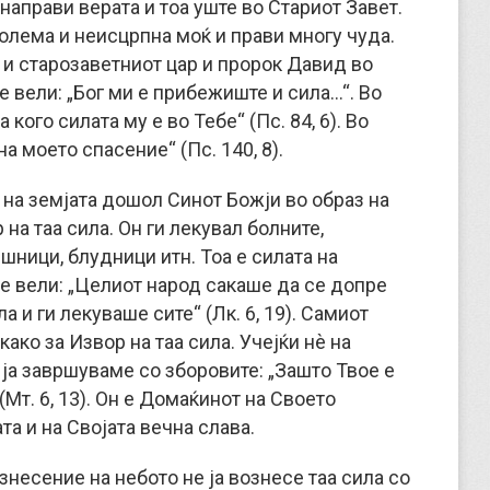
направи верата и тоа уште во Стариот Завет.
голема и неисцрпна моќ и прави многу чуда.
л и старозаветниот цар и пророк Давид во
е вели: „Бог ми е прибежиште и сила…“. Во
 кого силата му е во Тебе“ (Пс. 84, 6). Во
на моето спасение“ (Пс. 140, 8).
на земјата дошол Синот Божји во образ на
на таа сила. Он ги лекувал болните,
шници, блудници итн. Тоа е силата на
е вели: „Целиот народ сакаше да се допре
 и ги лекуваше сите“ (Лк. 6, 19). Самиот
ако за Извор на таа сила. Учејќи нѐ на
 ја завршуваме со зборовите: „Зашто Твое е
(Мт. 6, 13). Он е Домаќинот на Своето
та и на Својата вечна слава.
знесение на небото не ја вознесе таа сила со