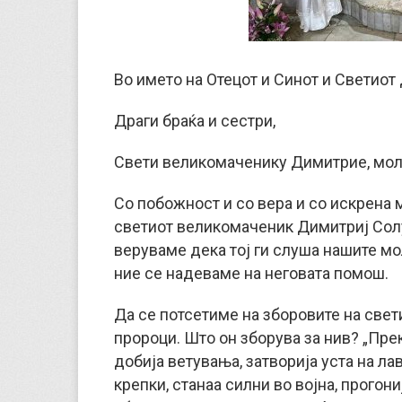
Во името на Отецот и Синот и Светиот 
Драги браќа и сестри,
Свети великомаченику Димитрие, моли
Со побожност и со вера и со искрена 
светиот великомаченик Димитриј Солу
веруваме дека тој ги слуша нашите мол
ние се надеваме на неговата помош.
Да се потсетиме на зборовите на свет
пророци. Што он зборува за нив? „Пре
добија ветувања, затворија уста на ла
крепки, станаа силни во војна, прогониј