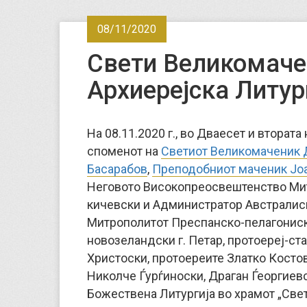
08/11/2020
Свети Великомаче
Архиерејска Литур
На 08.11.2020 г., во Дваесет и вторат
споменот на
Светиот Великомаченик 
Басарабов
,
Преподобниот маченик Јо
Неговото Високопреосвештенство Ми
кичевски и Администратор Австралиск
Митрополитот Преспанско-пелагониск
новозеландски г. Петар, протоереј-с
Христоски, протоереите Златко Костов
Николче Ѓурѓиноски, Драган Ѓеоргиевс
Божествена Литургија во храмот „Све