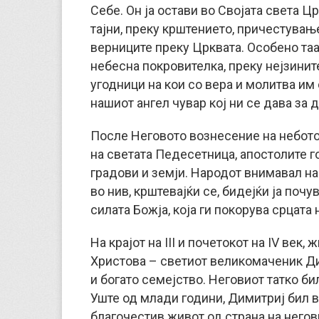
Себе. Он ја остави во Својата света Цр
тајни, преку крштението, причестувањ
верниците преку Црквата. Особено таа 
небесна покровителка, преку нејзинит
угодници на кои со вера и молитва им
нашиот ангел чувар кој ни се дава за д
После Неговото вознесение на небото
на светата Педесетница, апостолите 
градови и земји. Народот внимавал н
во нив, крштевајќи се, бидејќи ја поч
силата Божја, која ги покорува срцата 
На крајот на III и почетокот на IV век
Христова – светиот великомаченик Ди
и богато семејство. Неговиот татко би
Уште од млади години, Димитриј бил в
благочестив живот од страна на негов