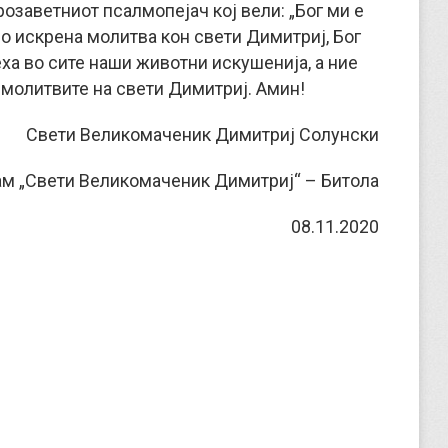
озаветниот псалмопејач кој вели: „Бог ми е
о искрена молитва кон свети Димитриј, Бог
еха во сите наши животни искушенија, а ние
 молитвите на свети Димитриј. Амин!
Свети Великомаченик Димитриј Солунски
м „Свети Великомаченик Димитриј“ – Битола
08.11.2020