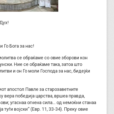
Дух!
 Го Бога за нас!
молитва се обраќаме со овие зборови кон
нски. Ние се обраќаме така, затоа што
итви и он Го моли Господа за нас, бидејќи
иот апостол Павле за старозаветните
ку вера победија царства, вршеа правда,
вови; угаснаа огнена сила… од немоќни станаа
а туѓи војски“ (Евр. 11, 33-34). Преку овие