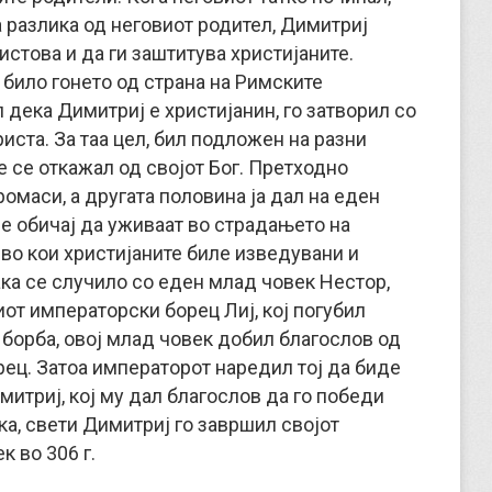
а разлика од неговиот родител, Димитриј
истова и да ги заштитува христијаните.
 било гонето од страна на Римските
 дека Димитриј е христијанин, го затворил со
иста. За таа цел, бил подложен на разни
е се откажал од својот Бог. Претходно
омаси, а другата половина ја дал на еден
е обичај да уживаат во страдањето на
во кои христијаните биле изведувани и
ака се случило со еден млад човек Нестор,
иот императорски борец Лиј, кој погубил
 борба, овој млад човек добил благослов од
ец. Затоа императорот наредил тој да биде
имитриј, кој му дал благослов да го победи
а, свети Димитриј го завршил својот
к во 306 г.