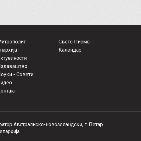
Митрополит
Свето Писмо
пархија
Календар
ктуелности
Издаваштво
оуки - Совети
Видео
онтакт
атор Австралиско-новозеландски, г. Петар
епархија