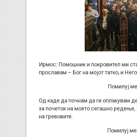
Ирмос: Помошник и покровител ми стан
прославам – Бог на мојот татко, и Нег
Помилуј ме,
Од каде да почнам да ги оплакувам де
за почеток на моето сегашно редење, 
на гревовите.
Помилуј ме,