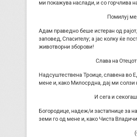
ми покажува наслади, и со горчлива н
Помилуј ме,
Адам праведно беше истеран од рајот, 
заповед, Спасителу; а јас колку ќе по
животворни зборови!
Слава на Отецот
Надсуштествена Троице, славена во Е
мене и, како Милосрдна, дај ми солзи
И сега и секогаш
Богородице, надеж/и застапнице за на
земи го од мене и, како Чиста Владич