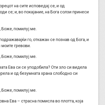
орецот на сите исповедај се, и од
и се; и, во покајание, на Бога солзи принеси
 Боже, помилуј ме.
дражавајќи го, откажан се познав од Бога, и
 моите гревови.
 Боже, помилуј ме.
ата Ева си се уподобила? Оти зло си видела
опрела и од безумната храна слободно си
 Боже, помилуј ме.
овна Ева – страсна помисла во плотта, која