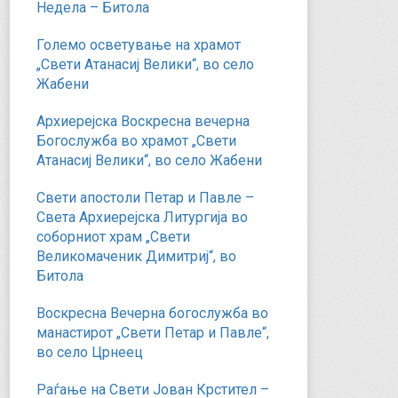
Недела – Битола
Големо осветување на храмот
„Свети Атанасиј Велики“, во село
Жабени
Архиерејска Воскресна вечерна
Богослужба во храмот „Свети
Атанасиј Велики“, во село Жабени
Свети апостоли Петар и Павле –
Света Архиерејска Литургија во
соборниот храм „Свети
Великомаченик Димитриј“, во
Битола
Воскресна Вечерна богослужба во
манастирот „Свети Петар и Павле“,
во село Црнеец
Раѓање на Свети Јован Крстител –