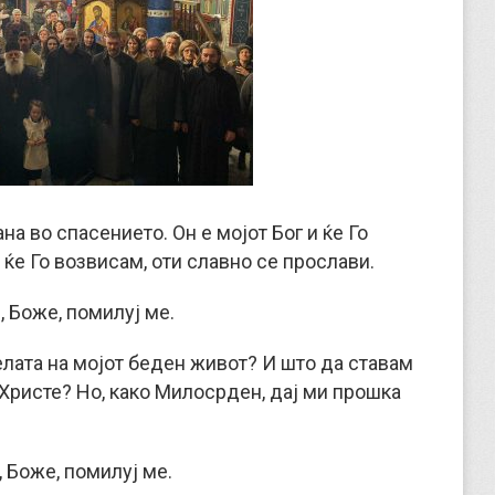
а во спасението. Он е мојот Бог и ќе Го
о ќе Го возвисам, оти славно се прослави.
 Боже, помилуј ме.
лата на мојот беден живот? И што да ставам
Христе? Но, како Милосрден, дај ми прошка
 Боже, помилуј ме.