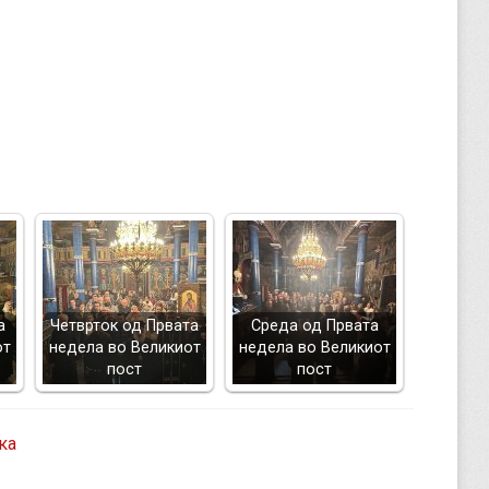
а
Четврток од Првата
Среда од Првата
от
недела во Великиот
недела во Великиот
пост
пост
ка