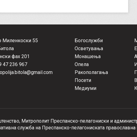
о Миленкоски 55
Богослужби
Битола
Осветувања
Е
нски фах 201
Монашења
А
 47 236 967
Опела
opolija.bitola@gmail.com
Ракополагања
П
Посети
Медиуми
К
тенство, Митрополит Преспанско-пелагониски и администр
тивна служба на Преспанско-пелагониската православна 