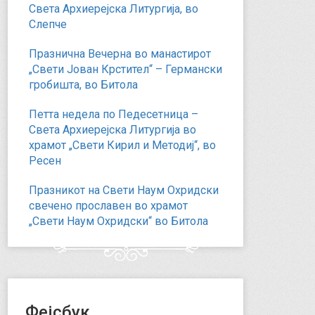
Света Архиерејска Литургија, во
Слепче
Празнична Вечерна во манастирот
„Свети Јован Крстител“ – Германски
гробишта, во Битола
Петта недела по Педесетница –
Света Архиерејска Литургија во
храмот „Свети Кирил и Методиј“, во
Ресен
Празникот на Свети Наум Охридски
свечено прославен во храмот
„Свети Наум Охридски“ во Битола
Фејсбук