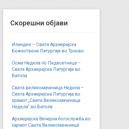
Скорешни објави
Илинден – Света Архиерејска
Божествена Литургија во Трново
Осма Недела по Педесетница –
Света Архиерејска Литургија во
Битола
Света великомаченица Недела –
Света Архиерејска Литургија во
храмот „Света Великомаченица
Недела“ во Битола
Архиерејска Вечерна богослужба во
хармот Света Великомаченица