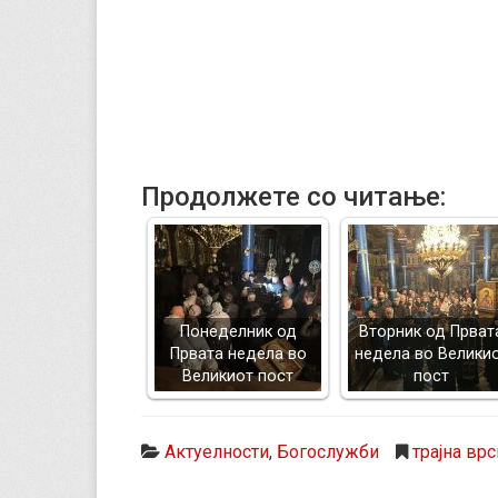
Продолжете со читање:
Понеделник од
Вторник од Прват
Првата недела во
недела во Велики
Великиот пост
пост
Актуелности
,
Богослужби
трајна врс