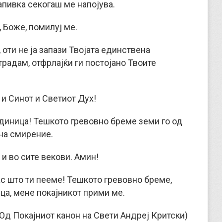
апивка секогаш ме напојува.
 Боже, помилуј ме.
оти не ја запази Твојата единствена
страдам, отфрлајќи ги постојано Твоите
 и Синот и Светиот Дух!
диница! Тешкото гревовно бреме земи го од
 на смирение.
 и во сите векови. Амин!
с што ти пееме! Тешкото гревовно бреме,
ица, мене покајникот прими ме.
(Од Покајниот канон на Свети Aндреј Критски)