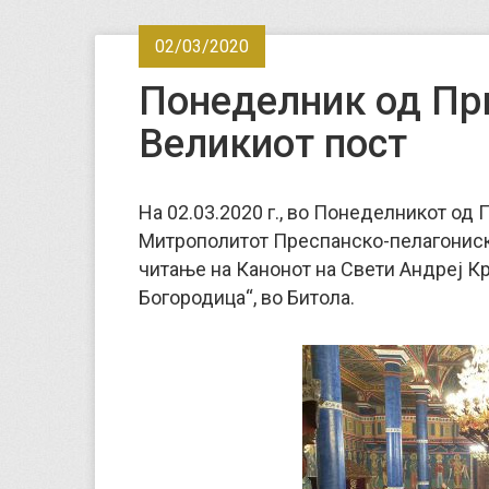
02/03/2020
Понеделник од Пр
Великиот пост
На 02.03.2020 г., во Понеделникот од 
Митрополитот Преспанско-пелагониски
читање на Канонот на Свети Андреј К
Богородица“, во Битола.