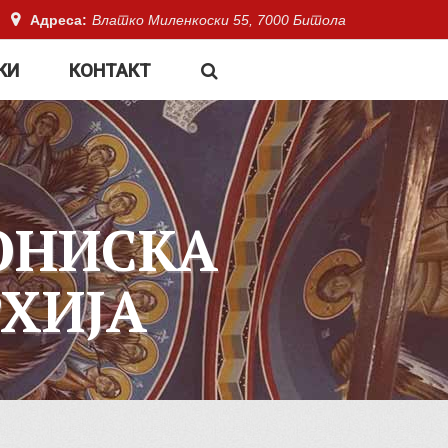
Адреса:
Влатко Миленкоски 55, 7000 Битола
КИ
КОНТАКТ
ОНИСКА
ХИЈА