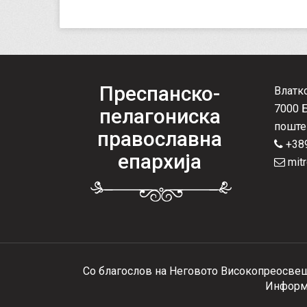
Преспанско-
Влатк
7000 
пелагониска
поште
православна
+389
епархија
mitr
Со благослов на Неговото Високопреосвеш
Информа