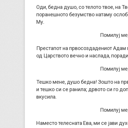
Оди, бедна душо, со телото твое, на Тв
поранешното безумство натаму ослобод
Му.
Помилуј ме,
Престапот на првосоздадениот Адам по
од Царството вечно и наслада, поради
Помилуј ме,
Тешко мене, душо бедна! Зошто на прв
и тешко си се ранила; дрвото си го д
вкусила.
Помилуј ме,
Наместо телесната Ева, ми се јави дух