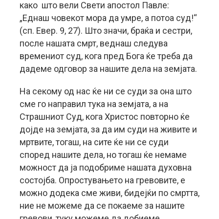
како што вели Свети апостол Павле:
„Еднаш човекот мора да умре, а потоа суд!“
(сп. Евер. 9, 27). Што значи, браќа и сестри,
после нашата смрт, веднаш следува
времениот суд, кога пред Бога ќе треба да
дадеме одговор за нашите дела на земјата.
На секому од нас ќе ни се суди за она што
сме го направил тука на земјата, а на
Страшниот Суд, кога Христос повторно ќе
дојде на земјата, за да им суди на живите и
мртвите, тогаш, на сите ќе ни се суди
според нашите дела, но тогаш ќе немаме
можност да ја подобриме нашата духовна
состојба. Опростувањето на гревовите, е
можно додека сме живи, бидејќи по смртта,
ние не можеме да се покаеме за нашите
гревови, туку можеме да добиеме