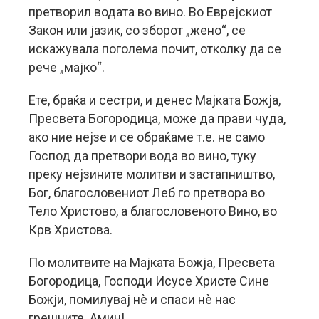
претворил водата во вино. Во Еврејскиот
Закон или јазик, со зборот „жено“, се
искажувала поголема почит, отколку да се
рече „мајко“.
Ете, браќа и сестри, и денес Мајката Божја,
Пресвета Богородица, може да прави чуда,
ако ние нејзе и се обраќаме т.е. не само
Господ да претвори вода во вино, туку
преку нејзините молитви и застапништво,
Бог, благословениот Леб го претвора во
Тело Христово, а благословеното Вино, во
Крв Христова.
По молитвите на Мајката Божја, Пресвета
Богородица, Господи Исусе Христе Сине
Божји, помилувај нè и спаси нè нас
грешните. Амин!