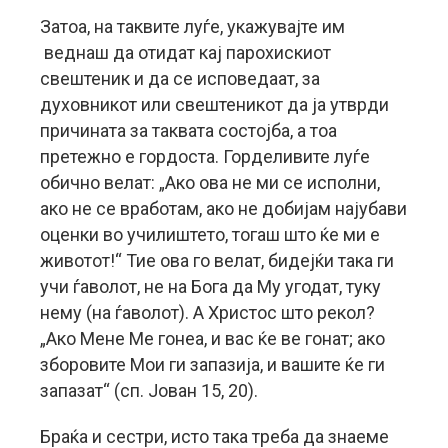
Затоа, на таквите луѓе, укажувајте им
веднаш да отидат кај парохискиот
свештеник и да се исповедаат, за
духовникот или свештеникот да ја утврди
причината за таквата состојба, а тоа
претежно е гордоста. Горделивите луѓе
обично велат: „Aко ова не ми се исполни,
ако не се вработам, ако не добијам најубави
оценки во училиштето, тогаш што ќе ми е
животот!“ Тие ова го велат, бидејќи така ги
учи ѓаволот, не на Бога да Му угодат, туку
нему (на ѓаволот). А Христос што рекол?
„Ако Мене Ме гонеа, и вас ќе ве гонат; ако
зборовите Мои ги запазија, и вашите ќе ги
запазат“ (сп. Јован 15, 20).
Браќа и сестри, исто така треба да знаеме