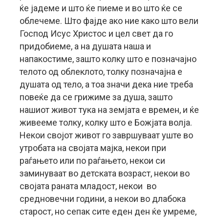
ќе јадеме и што ќе пиеме и во што ќе се
облечеме. Што фајде ако ние како што вели
Господ Исус Христос и цел свет да го
придобиеме, а на душата наша и
напакостиме, зашто колку што е позначајно
телото од облеклото, толку позначајна е
душата од тело, а тоа значи дека ние треба
повеќе да се грижиме за душа, зашто
нашиот живот тука на земјата е времен, и ќе
живееме толку, колку што е Божјата волја.
Некои својот живот го завршуваат уште во
утробата на својата мајка, некои при
раѓањето или по раѓањето, некои си
заминуваат во детската возраст, некои во
својата раната младост, некои во
средновечни години, а некои во длабока
старост, но сепак сите еден ден ќе умреме,