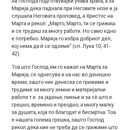
на Господа подготвувајќи убава храна, а за
Марија дека паднала при Неговите нозе и ја
слушала Неговата проповед, а Христос на
Марта и рекол: „Марто, Марто, ти се грижиш
и се трудиш за многу работи. Но само едно
е потребно. Марија го избра добриот дел,
кој нема да ѝ се одземе” (сп. Лука 10, 41-
42).
Тоа што Господ им го кажал на Марта за
Марија, се однесува и на нас во денешно
време, зашто ние денеска се грижиме и
трудиме за многу земни и материјални
работи т.е. за јадење, пиење и за сè што е
грешно, времено и преодно, а многу малку
за душата, која по благодат е бесмртна. Тоа
е нашата голема грешка, зашто Господ
рекол дека ние не треба да се грижиме што