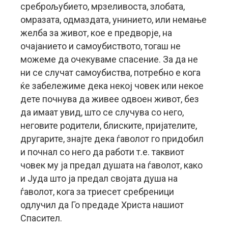
среброљубието, мрзеливоста, злобата,
омразата, одмаздата, унинието, или немање
желба за живот, кое е предворје, на
очајанието и самоубиството, тогаш не
можеме да очекуваме спасение. За да не
ни се случат самоубиства, потребно е кога
ќе забележиме дека некој човек или некое
дете почнува да живее одвоен живот, без
да имаат увид, што се случува со него,
неговите родители, блиските, пријателите,
другарите, знајте дека ѓаволот го придобил
и почнал со него да работи т.е. таквиот
човек му ја предал душата на ѓаволот, како
и Јуда што ја предал својата душа на
ѓаволот, кога за триесет сребреници
одлучил да Го предаде Христа нашиот
Спасител.