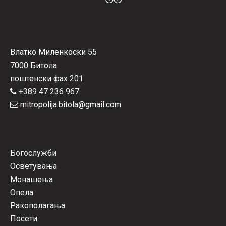
Влатко Миленкоски 55
7000 Битола
поштенски фах 201
+389 47 236 967
mitropolija.bitola@gmail.com
Богослужби
Осветувања
Монашења
Опела
Ракополагања
Посети