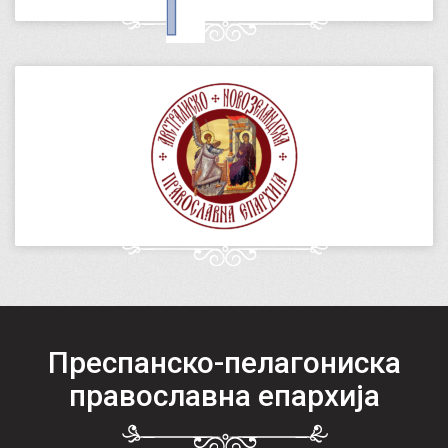
Преспанско-пелагониска
православна епархија