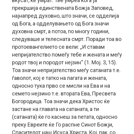
вкусат, ќе умрат. Тие умреа кога ја
прекршија единствената Божја Заповед,
најнапред духовно, што значи, се одделија
од Бога, а одделувањето од Бога значи
духовна смрт, а потоа, по многу години,
следуваше и телесната смрт. Поради тоа во
протоевангелието се вели: „И ставам
непријателство помеѓу тебе и жената и меѓу
родот твој и породот нејзин“ (1. Мој. 3, 15).
Тоа значи непријателство меѓу сатаната т.е.
ѓаволот, кој е татко на лагата и жената,
односно тука прво се мисли на Ева и на
семето нејзино т.е. втората Ева, Пресвета
Богородица. Тоа значи дека Христос ќе
застане на главата на сатаната, а ти
(сатаната) ќе го каснеш за петата, односно
преку Евреите ќе Го распне Синот Божји,
Спасителот наш Исуса Христа, Кој, пак, со