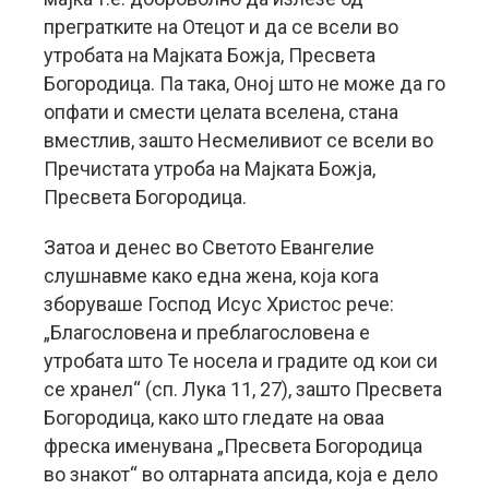
прегратките на Отецот и да се всели во
утробата на Мајката Божја, Пресвета
Богородица. Па така, Оној што не може да го
опфати и смести целата вселена, стана
вместлив, зашто Несмеливиот се всели во
Пречистата утроба на Мајката Божја,
Пресвета Богородица.
Затоа и денес во Светото Евангелие
слушнавме како една жена, која кога
зборуваше Господ Исус Христос рече:
„Благословена и преблагословена е
утробата што Те носела и градите од кои си
се хранел“ (сп. Лука 11, 27), зашто Пресвета
Богородица, како што гледате на оваа
фреска именувана „Пресвета Богородица
во знакот“ во олтарната апсида, која е дело