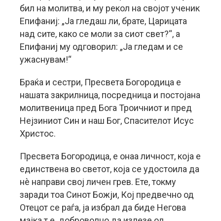
бил на молитва, и му рекол на својот ученик
Епифаниј: „Ја гледаш ли, брате, Царицата
над сите, како се моли за сиот свет?“, а
Епифаниј му одговорил: „Ја гледам и се
ужаснувам!“
Браќа и сестри, Пресвета Богородица е
нашата закрилница, посредница и постојана
молитвеница пред Бога Троичниот и пред
Нејзиниот Син и наш Бог, Спасителот Исус
Христос.
Пресвета Богородица, е онаа личност, која е
единствена во светот, која се удостоила да
нè направи свој личен грев. Ете, токму
заради тоа Синот Божји, Кој предвечно од
Отецот се раѓа, ја избрал да биде Негова
мајка т.е. доброволно да излезе од