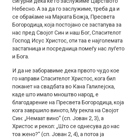
сигурни дека ќе го заслужиме Царството
Небесно. А за да го заслужиме, треба да и
се обраќаме на Мајката Божја, Пресвета
Богородица, која постојано се застапува за
нас пред Својот Син и наш Бог, Спасителот
Господ Исус Христос, оти таа е најголемата
застапница и посредница помеѓу нас луѓето
и Бога.
И да не заборавиме дека првото чудо кое
го направи Спасителот Христос, кога бил
поканет на свадбата во Кана Галилејска,
каде што имало мноштво народ, е
благодарение на Пресвета Богородица, која
кога завршило виното, Му рекла на Својот
Син: „Немаат вино“ (сп. Јован 2, 3), а
Христос и рекол: „Што се однесува до нас
тоа жено?“ (сп. Јован 2, 4), а потоа ја