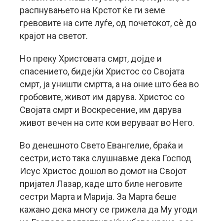
распнувањето на Крстот ќе ги земе
гревовите на сите луѓе, од почетокот, сè до
крајот на светот.
Но преку Христовата смрт, дојде и
спасението, бидејќи Христос со Својата
смрт, ја уништи смртта, а на оние што беа во
гробовите, живот им дарува. Христос со
Својата смрт и Воскресение, им дарува
живот вечен на сите кои веруваат во Него.
Во денешното Свето Евангелие, браќа и
сестри, исто така слушнавме дека Господ
Исус Христос дошол во домот на Својот
пријател Лазар, каде што биле неговите
сестри Марта и Марија. За Марта беше
кажано дека многу се грижела да Му угоди