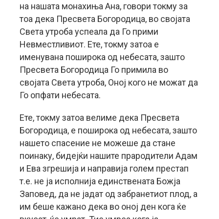
на нашата монахиња Ана, говори токму за
тоа дека Пресвета Богородица, во својата
Света утроба успеала да Го прими
Невместливиот. Ете, токму затоа е
именувана поширока од небесата, зашто
Пресвета Богородица Го примила во
својата Света утроба, Оној кого не можат да
Го опфати небесата.
Ете, токму затоа велиме дека Пресвета
Богородица, е поширока од небесата, зашто
нашето спасение не можеше да стане
поинаку, бидејќи нашите прародители Адам
и Ева згрешија и направија голем престап
т.е. не ја исполнија единствената Божја
Заповед, да не јадат од забранетиот плод, а
им беше кажано дека во оној ден кога ќе