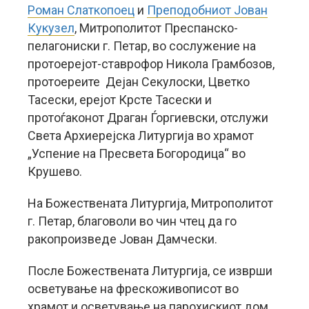
Роман Слаткопоец
и
Преподобниот Јован
Кукузел
, Митрополитот Преспанско-
пелагониски г. Петар, во сослужение на
протоерејот-ставрофор Никола Грамбозов,
протоереите Дејан Секулоски, Цветко
Тасески, ерејот Крсте Тасески и
протоѓаконот Драган Ѓоргиевски, отслужи
Света Архиерејска Литургија во храмот
„Успение на Пресвета Богородица“ во
Крушево.
На Божествената Литургија, Митрополитот
г. Петар, благоволи во чин чтец да го
ракопроизведе Јован Дамчески.
После Божествената Литургија, се изврши
осветување на фрескоживописот во
храмот и осветување на парохискиот дом