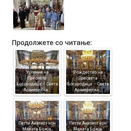
Продолжете со читање:
Успение на
Рождество на
Пресвета
Пресвета
Богородица – Света
Богородица – Света
Архиерејска…
Архиерејска…
Петти Акатист кон
Петти Акатист кон
Мајката Божја,
Мајката Божја,