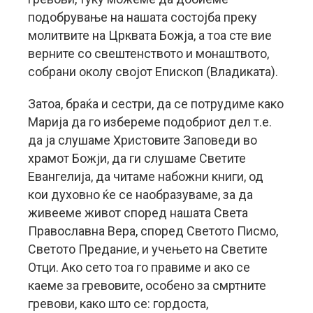
подобрување на нашата состојба преку
молитвите на Црквата Божја, а тоа сте вие
верните со свештенството и монаштвото,
собрани околу својот Епископ (Владиката).
Затоа, браќа и сестри, да се потрудиме како
Марија да го избереме подобриот дел т.е.
да ја слушаме Христовите Заповеди во
храмот Божји, да ги слушаме Светите
Евангелија, да читаме набожни книги, од
кои духовно ќе се наобразуваме, за да
живееме живот според нашата Света
Православна Вера, според Светото Писмо,
Светото Предание, и учењето на Светите
Отци. Ако сето тоа го правиме и ако се
каеме за гревовите, особено за смртните
гревови, како што се: гордоста,