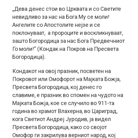
„Дева денес стои во Црквата и со Светите
невидливо за нас на Бога Му се моли!
Ангелите со Апостолите нејзе и се
поклонуваат, а пророците и воскликнуваат,
зашто Богородица за нас Бога Предвечниот
Го моли!“ (Кондак на Покров на Пресвета
Богородица).
Кондакот на овој празник, посветен на
Покровот или Омофорот на Мајката Божја,
Пресвета Богородица, кој денес го
славиме, е празник во спомен на чудото на
Мајката Божја, кое се случило во 911-та
година во храмот Влахерна, во Цариград,
кога Светиот Андреј Јуродив, ја видел
Пресвета Богородица, како со својот
Омофор ги закрилува верниот народ, кој