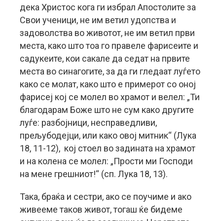
дека Христос кога ги избрал Апостолите за
Свои ученици, не им ветил удопства и
задоволства во животот, не им ветил први
места, како што тоа го правеле фарисеите и
садукеите, кои сакале да седат на првите
места во синагогите, за да ги гледаат луѓето
како се молат, како што е примерот со оној
фарисеј кој се молел во храмот и велел: „Ти
благодарам Боже што не сум како другите
луѓе: разбојници, несправедливи,
прељубодејци, или како овој митник“ (Лука
18, 11-12), кој стоел во задината на храмот
и на колена се молел: „Прости ми Господи
на мене грешниот!“ (сп. Лука 18, 13).
Така, браќа и сестри, ако се поучиме и ако
живееме таков живот, тогаш ќе бидеме