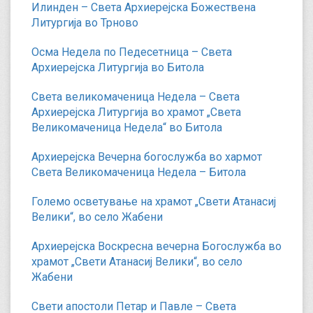
Илинден – Света Архиерејска Божествена
Литургија во Трново
Осма Недела по Педесетница – Света
Архиерејска Литургија во Битола
Света великомаченица Недела – Света
Архиерејска Литургија во храмот „Света
Великомаченица Недела“ во Битола
Архиерејска Вечерна богослужба во хармот
Света Великомаченица Недела – Битола
Големо осветување на храмот „Свети Атанасиј
Велики“, во село Жабени
Архиерејска Воскресна вечерна Богослужба во
храмот „Свети Атанасиј Велики“, во село
Жабени
Свети апостоли Петар и Павле – Света