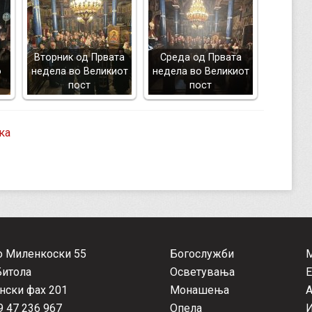
Вторник од Првата
Среда од Првата
о
недела во Великиот
недела во Великиот
пост
пост
ка
о Миленкоски 55
Богослужби
Битола
Осветувања
Е
нски фах 201
Монашења
А
 47 236 967
Опела