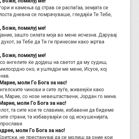
, Боже, помилуј ме!
гори и камења од страв се распаѓаа, земјата се
оста дневна се помрачуваше, гледајќи Те Тебе,
, Боже, помилуј ме!
јание, зашто силата моја во мене исчезна. Дарувај
ухот, за Тебе да Ти ги принесам како жртва
, Боже, помилуј ме!
 со ангелите ќе дојдеш на светот да му судиш,
милосрдно око, и уштедри ме мене, Исусе, кој
нав.
Марие, моли Го Бога за нас!
ангелските чинови и сите луѓе, живеејќи како
ќи, Марие, со нозе невештаствени, Јордан го мина.
Марие, моли Го Бога за нас!
лот, та сите кои те славиме, избавени да бидеме
ите страни; та избавувајќи се од искушенијата,
 прослави.
рее, моли Го Бога за нас!
Критски, не престанувај да се молиш за оние кои