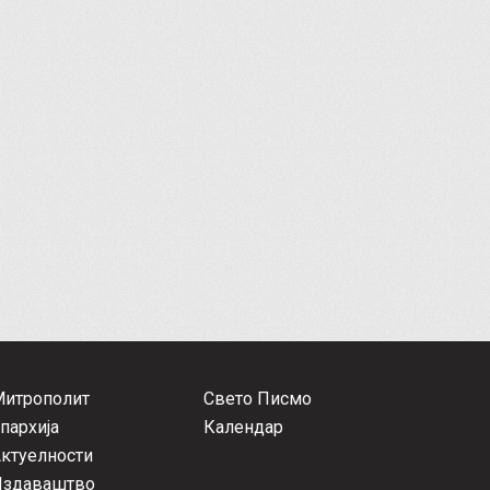
Митрополит
Свето Писмо
пархија
Календар
ктуелности
Издаваштво