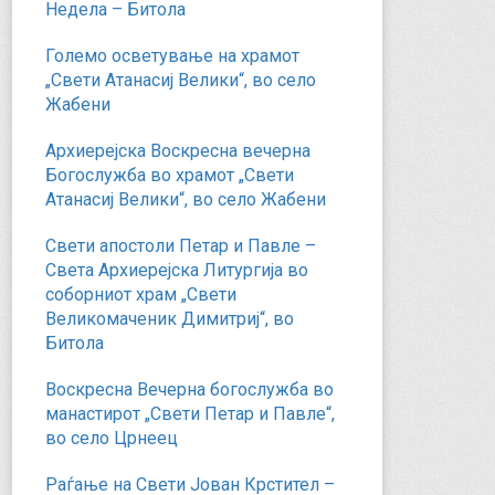
Недела – Битола
Големо осветување на храмот
„Свети Атанасиј Велики“, во село
Жабени
Архиерејска Воскресна вечерна
Богослужба во храмот „Свети
Атанасиј Велики“, во село Жабени
Свети апостоли Петар и Павле –
Света Архиерејска Литургија во
соборниот храм „Свети
Великомаченик Димитриј“, во
Битола
Воскресна Вечерна богослужба во
манастирот „Свети Петар и Павле“,
во село Црнеец
Раѓање на Свети Јован Крстител –