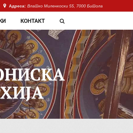
Адреса:
Влатко Миленкоски 55, 7000 Битола
КИ
КОНТАКТ
ОНИСКА
ХИЈА