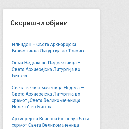
Скорешни објави
Илинден – Света Архиерејска
Божествена Литургија во Трново
Осма Недела по Педесетница –
Света Архиерејска Литургија во
Битола
Света великомаченица Недела –
Света Архиерејска Литургија во
храмот „Света Великомаченица
Недела“ во Битола
Архиерејска Вечерна богослужба во
хармот Света Великомаченица