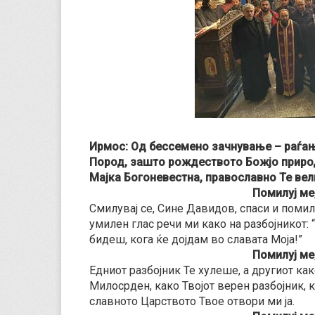
Ирмос: Од бессемено зачнување – раѓањ
Пород, зашто рождеството Божјо природи
Мајка Богоневестна, православно Те вел
Помилуј ме
Смилувај се, Сине Давидов, спаси и помилу
умилен глас речи ми како на разбојникот: 
бидеш, кога ќе дојдам во славата Моја!”
Помилуј ме
Едниот разбојник Те хулеше, а другиот како
Милосрден, како Твојот верен разбојник, к
славното Царството Твое отвори ми ја.