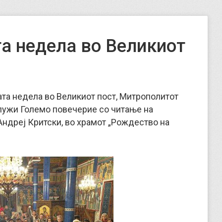
а недела во Великиот
вата недела во Великиот пост, Митрополитот
служи Големо повечерие со читање на
Андреј Критски, во храмот „Рождество на