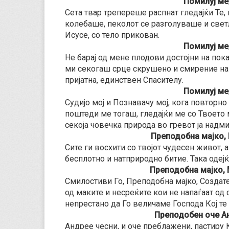
Помилуј ме
Сета твар трепереше распнат гледајќи Те, 
колебаше, пеколот се разголуваше и светл
Исусе, со тело прикован.
Помилуј ме
Не барај од мене плодови достојни на пока
ми секогаш срце скрушено и смирение на д
пријатна, единствен Спасителу.
Помилуј ме
Судијо мој и Познавачу мој, кога повторно
поштеди ме тогаш, гледајќи ме со Твоето 
секоја човечка природа во гревот ја надми
Преподобна мајко, 
Сите ги восхити со твојот чудесен живот, 
бесплотно и натприродно битие. Така одеј
Преподобна мајко, 
Смилостиви Го, Преподобна мајко, Создате
од маките и несреќите кои не напаѓаат од с
непрестано да Го величаме Господа Кој те
Преподобен оче Анд
Андрее чесни, и оче преблажени, пастиру 