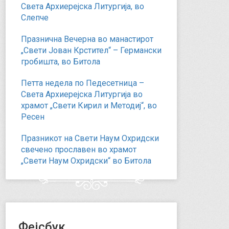
Света Архиерејска Литургија, во
Слепче
Празнична Вечерна во манастирот
„Свети Јован Крстител“ – Германски
гробишта, во Битола
Петта недела по Педесетница –
Света Архиерејска Литургија во
храмот „Свети Кирил и Методиј“, во
Ресен
Празникот на Свети Наум Охридски
свечено прославен во храмот
„Свети Наум Охридски“ во Битола
Фејсбук