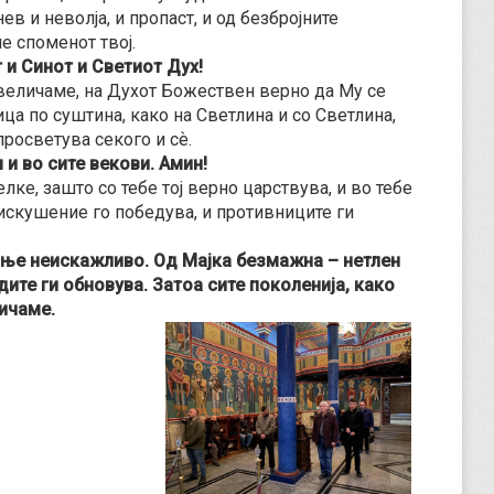
нев и неволја, и пропаст, и од безбројните
е споменот твој.
 и Синот и Светиот Дух!
звеличаме, на Духот Божествен верно да Му се
ца по суштина, како на Светлина и со Светлина,
просветува секого и сѐ.
 и во сите векови. Амин!
лке, зашто со тебе тој верно царствува, и во тебе
 искушение го победува, и противниците ги
ње неискажливо. Од Мајка безмажна – нетлен
те ги обновува. Затоа сите поколенија, како
личаме.