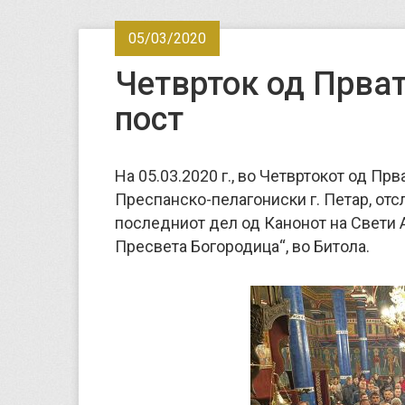
05/03/2020
Четврток од Прват
пост
На 05.03.2020 г., во Четвртокот од Пр
Преспанско-пелагониски г. Петар, от
последниот дел од Канонот на Свети 
Пресвета Богородица“, во Битола.