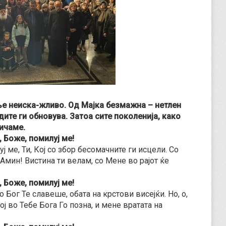
е неиска-жливо. Од Мајка безмажна – нетлен
те ги обновува. Затоа сите поколенија, како
ичаме.
, Боже, помилуј ме!
ј ме, Ти, Кој со збор бесомачните ги исцели. Со
“Амин! Вистина ти велам, со Мене во рајот ќе
, Боже, помилуј ме!
 Бог Те славеше, обата на крстови висејќи. Но, о,
ој во Тебе Бога Го позна, и мене вратата на