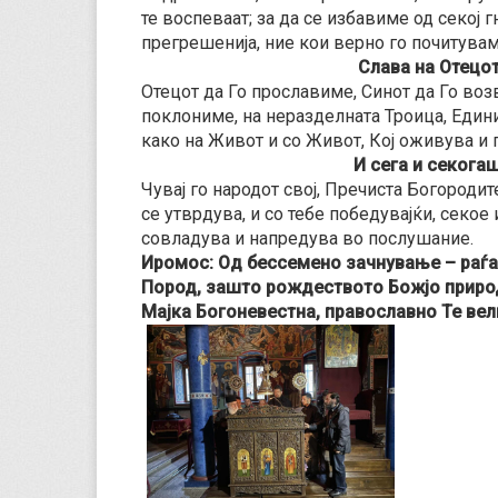
те воспеваат; за да се избавиме од секој г
прегрешенија, ние кои верно го почитувам
Слава на Отецот
Отецот да Го прославиме, Синот да Го во
поклониме, на неразделната Троица, Едини
како на Живот и со Живот, Кој оживува и 
И сега и секогаш
Чувај го народот свој, Пречиста Богородите
се утврдува, и со тебе победувајќи, секое
совладува и напредува во послушание.
Иромос: Од бессемено зачнување – раѓа
Пород, зашто рождеството Божјо природи
Мајка Богоневестна, православно Те ве