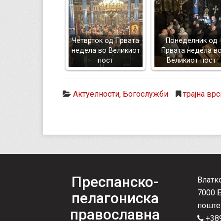
Четврток од Првата
Понеделник од
недела во Великиот
Првата недела в
пост
Великиот пост
Актуелности
,
Богослужби
трајна врс
Преспанско-
Влатк
7000 
пелагониска
поште
православна
+389