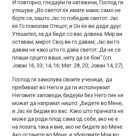
И повторно, гледајќи ги натажени, Господ ги
утешува: „Во светот ќе имате маки; само не
бојте се, зашто Јас го победив светот. Јас
ќе Го помолам Отецот, и Он ќе ви даде друг
Утешител, за да биде со вас довека. Мир ви
оставам; мирот Свој ви го давам; Јас ви го
давам не како што го дава светот. Да не се
плаши срцето ваше, ниту да се бои“ (сп.
Јован 16, 33; 14, 16; Мат. 28, 20; Јован 14, 27).
Господ ги замолува своите ученици, да
пребиваат во Него и да ги исполнуваат
Неговите заповеди, бидејќи без Него тие не
можат да направат ништо: „Бидете во Мене,
и Јас ќе бидам во вас. Како што прачката не
може да роди плод сама од себе, ако не е
на лозата, така и вие, ако не бидете во Мене.
Ако останете во Мене, и зборовите Мои во