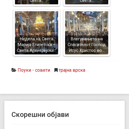
Света…
Света…
Недела на Света
Влегувањето на
Марија Египетска –
Спасителот Господ
Света Архиерејска…
Исус Христос во…
Поуки - совети
трајна врска
Скорешни објави