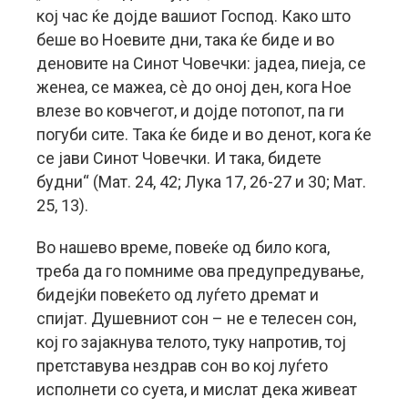
кој час ќе дојде вашиот Господ. Како што
беше во Ноевите дни, така ќе биде и во
деновите на Синот Човечки: јадеа, пиеја, се
женеа, се мажеа, сè до оној ден, кога Ное
влезе во ковчегот, и дојде потопот, па ги
погуби сите. Така ќе биде и во денот, кога ќе
се јави Синот Човечки. И така, бидете
будни“ (Мат. 24, 42; Лука 17, 26-27 и 30; Мат.
25, 13).
Во нашево време, повеќе од било кога,
треба да го помниме ова предупредување,
бидејќи повеќето од луѓето дремат и
спијат. Душевниот сон – не е телесен сон,
кој го зајакнува телото, туку напротив, тој
претставува нездрав сон во кој луѓето
исполнети со суета, и мислат дека живеат