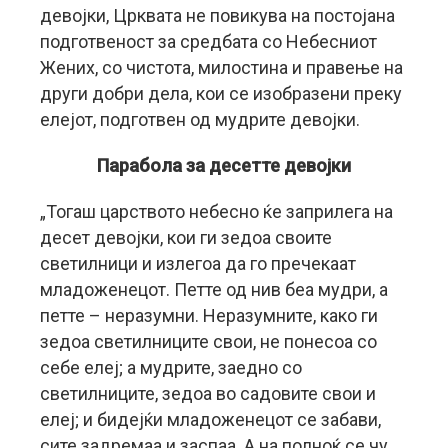
девојки, Црквата не повикува на постојана
подготвеност за средбата со Небесниот
Жених, со чистота, милостина и правење на
други добри дела, кои се изобразени преку
елејот, подготвен од мудрите девојки.
Парабола за десетте девојки
„Тогаш царството небесно ќе заприлега на
десет девојки, кои ги зедоа своите
светилници и излегоа да го пречекаат
младоженецот. Петте од нив беа мудри, а
петте – неразумни. Неразумните, како ги
зедоа светилниците свои, не понесоа со
себе елеј; а мудрите, заедно со
светилниците, зедоа во садовите свои и
елеј; и бидејќи младоженецот се забави,
сите задремаа и заспаа. А на полноќ се чу