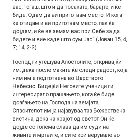
вас, тогаш, што и да посакате, барајте, и ќе
биде. Одам да ви приготвам место. И кога
ќе отидам и ви приготвам место, пак ќе
дојдам, и ќе ве земам вас при Себе за да
бидете и вие каде што сум Јас“ (Јован 15, 4,
7; 14, 2-3).
Господ ги утешува Апостолите, откривајќи
им, дека после маките ќе следи радост, која
ним им е подготвена во Царството
Небесно. Бидејќи Неговите ученици ги
интересирало прашањето, кога ќе биде
доаѓањето на Господа на земјата,
Спасителот им ја најавуваа таа Божествена
вистина, дека на крајот од светот Он ќе
дојде со голема слава да им суди на
живите и мртвите, и сите кои верувале во