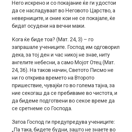
Него искрено и со покајание ќе ги удостои
да се насладуваат во Неговото Царство, а
неверниците, и оние кои не се покајале, ќе
бидат осудени на вечни маки.
Кога ќе биде тоа? (Мат. 24, 3) – го
запрашале учениците. Господ им одговорил
дека, за тој ден и час никој не знае, ниту
ангелите небесни, а само Мојот Отец (Мат.
24, 36). На таков начин, Светото Писмо не
ни го открива времето на Второто
пришествие, чувајќи го во голема тајна, за
ние секогаш да се пребиваме во чистота, и
да бидеме подготвени во секое време да
се сретнеме со Господа.
Затоа Господ ги предупредува учениците:
„Па така, бидете будни, зашто не знаете во