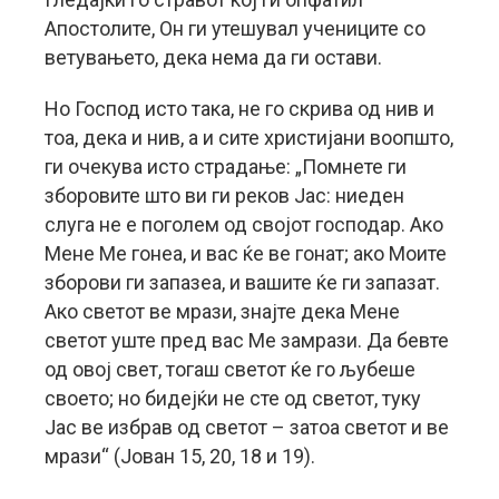
Апостолите, Он ги утешувал учениците со
ветувањето, дека нема да ги остави.
Но Господ исто така, не го скрива од нив и
тоа, дека и нив, а и сите христијани воопшто,
ги очекува исто страдање: „Помнете ги
зборовите што ви ги реков Јас: ниеден
слуга не е поголем од својот господар. Ако
Мене Ме гонеа, и вас ќе ве гонат; ако Моите
зборови ги запазеа, и вашите ќе ги запазат.
Ако светот ве мрази, знајте дека Мене
светот уште пред вас Ме замрази. Да бевте
од овој свет, тогаш светот ќе го љубеше
своето; но бидејќи не сте од светот, туку
Јас ве избрав од светот – затоа светот и ве
мрази“ (Јован 15, 20, 18 и 19).