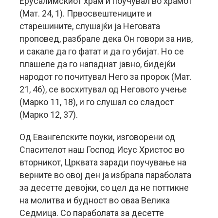
Ерусалимскиот храм и поучувал во храмот
(Мат. 24, 1). Првосвештениците и
старешините, слушајќи ја Неговата
проповед, разбрале дека Он говори за нив,
и сакале да го фатат и да го убијат. Но се
плашеле да го нападнат јавно, бидејќи
народот го почитувал Него за пророк (Мат.
21, 46), се восхитувал од Неговото учење
(Марко 11, 18), и го слушал со сладост
(Марко 12, 37).
Од Евангелските поуки, изговорени од
Спасителот наш Господ Исус Христос во
вторникот, Црквата заради поучување на
верните во овој ден ја избрала параболата
за десетте девојки, со цел да не поттикне
на молитва и будност во оваа Велика
Седмица. Со параболата за десетте