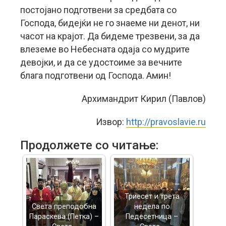
постојано подготвени за средбата со
Господа, бидејќи не го знаеме ни денот, ни
часот на крајот. Да бидеме трезвени, за да
влеземе во Небесната одаја со мудрите
девојки, и да се удостоиме за вечните
блага подготвени од Господа. Амин!
Архимандрит Кирил (Павлов)
Извор:
http://pravoslavie.ru
Продолжете со читање:
Триесет и трета
Света преподобна
недела по
Параскева (Петка) –
Педесетница –