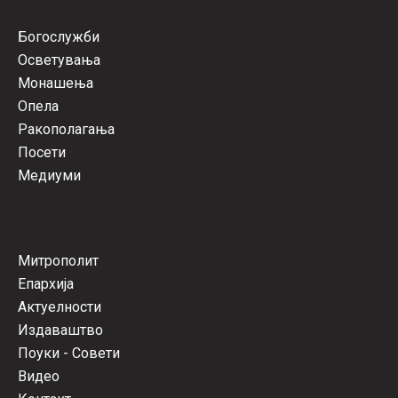
Богослужби
Осветувања
Монашења
Опела
Ракополагања
Посети
Медиуми
Митрополит
Епархија
Актуелности
Издаваштво
Поуки - Совети
Видео