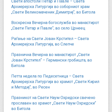
Свети апостоли Петар и Павле – Света
Архиерејска Литургија во соборниот храм
„Свети Великомаченик Димитриј“, во Битола
Воскресна Вечерна богослужба во манастирот
„Свети Петар и Павле“, во село Црнеец
Раѓање на Свети Јован Крстител – Света
Архиерејска Литургија, во Слепче
Празнична Вечерна во манастирот „Свети
Јован Крстител“ – Германски гробишта, во
Битола
Петта недела по Педесетница – Света
Архиерејска Литургија во храмот „Свети Кирил
и Методиј“, во Ресен
Празникот на Свети Наум Охридски свечено
прославен во храмот „Свети Наум Охридски“
во Битола