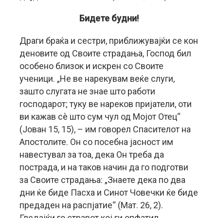
Бидете будни!
Драги браќа и сестри, приближувајќи се кон
деновите од Своите страдања, Господ бил
особено близок и искрен со Своите
ученици. „Не ве нарекувам веќе слуги,
зашто слугата не знае што работи
господарот; туку ве нареков пријатели, оти
ви кажав сè што сум чул од Мојот Отец“
(Јован 15, 15), – им говорел Спасителот на
Апостолите. Он со посебна јасност им
навестувал за тоа, дека Он треба да
пострада, и на таков начин да го подготви
за Своите страдања: „Знаете дека по два
дни ќе биде Пасха и Синот Човечки ќе биде
предаден на распјатие“ (Мат. 26, 2).
Гледајќи го стравот кој ги опфатил