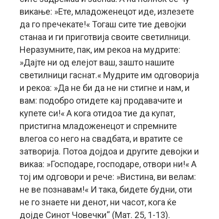
викање: »Ете, младоженецот иде, излезете
да го пречекате!« Тогаш сите тие девојки
станаа и ги приготвија своите светилници.
Неразумните, пак, им рекоа на мудрите:
»Дајте ни од елејот ваш, зашто нашите
светилници гаснат.« Мудрите им одговорија
и рекоа: »Да не би да не ни стигне и нам, и
вам: подобро отидете кај продавачите и
купете си!« А кога отидоа тие да купат,
пристигна младоженецот и спремните
влегоа со него на свадбата, и вратите се
затворија. Потоа дојдоа и другите девојки и
викаа: »Господаре, господаре, отвори ни!« А
тој им одговори и рече: »Вистина, ви велам:
не ве познавам!« И така, бидете будни, оти
не го знаете ни денот, ни часот, кога ќе
дојде Синот Човечки“ (Мат. 25, 1-13).