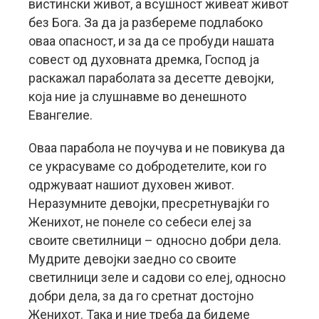
вистински живот, а всушност живеат живот
без Бога. За да ја разбереме подлабоко
оваа опасност, и за да се пробуди нашата
совест од духовната дремка, Господ ја
раскажал параболата за десетте девојки,
која ние ја слушнавме во денешното
Евангелие.
Оваа парабола не поучува и не повикува да
се украсуваме со добродетелите, кои го
одржуваат нашиот духовен живот.
Неразумните девојки, пресретнувајќи го
Женихот, не понеле со себеси елеј за
своите светилници – односно добри дела.
Мудрите девојки заедно со своите
светилници зеле и садови со елеј, односно
добри дела, за да го сретнат достојно
Женихот. Така и ние треба да бидеме