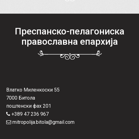
Преспанско-пелагониска
православна епархија
Влатко Миленкоски 55
7000 Битола
поштенски фах 201
+389 47 236 967
mitropolija.bitola@gmail.com