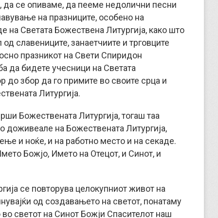
, да се опиваме, да пееме недолични песни
лавување на празниците, особено на
јде на Светата Божествена Литургија, како што
л од славениците, занаетчиите и трговците
носно празникот на Свети Спиридон
еба да бидете учесници на Светата
р до збор да го примите во своите срца и
ествената Литургија.
врши Божествената Литургија, тогаш таа
 го доживеале на Божествената Литургија,
ење и ноќе, и на работно место и на секаде.
мето Божјо, Името на Отецот, и Синот, и
ргија се повторува целокупниот живот на
нувајќи од создавањето на светот, понатаму
 во светот на Синот Божји Спасителот наш