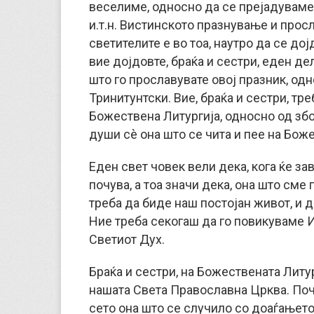
веселиме, односно да се прејадуваме
и.т.н. Вистинското празнување и прос
светителите е во тоа, наутро да се до
вие дојдовте, браќа и сестри, еден де
што го прославувате овој празник, од
Тринитунтски. Вие, браќа и сестри, тр
Божествена Литургија, односно од збо
души сè она што се чита и пее на Бож
Еден свет човек вели дека, кога ќе за
почува, а тоа значи дека, она што сме
треба да биде наш постојан живот, и д
Ние треба секогаш да го повикуваме И
Светиот Дух.
Браќа и сестри, на Божествената Литу
нашата Света Православна Црква. Поч
сето она што се случило со доаѓањето