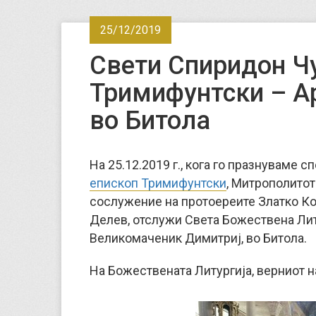
25/12/2019
Свети Спиридон Ч
Тримифунтски – Ар
во Битола
На 25.12.2019 г., кога го празнуваме 
епископ Тримифунтски
, Митрополитот
сослужение на протоереите Златко Кос
Делев, отслужи Света Божествена Лит
Великомаченик Димитриј, во Битола.
На Божествената Литургија, верниот н