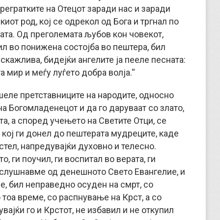
регратките на Отецот заради нас и заради
киот род, кој се одрекол од Бога и тргнал по
ата. Од преголемата љубов кон човекот,
ил во понижена состојба во пештера, бил
скажлива, бидејќи ангелите ја пееле песната:
та мир и меѓу луѓето добра волја.“
шеле претставниците на народите, односно
на Богомладенецот и да го даруваат со злато,
та, а според учењето на Светите Отци, се
 кој ги донел до пештерата мудреците, каде
стел, напредувајќи духовно и телесно.
, ги поучил, ги воспитал во верата, ги
о слушнавме од денешното Свето Евангелие, и
е, бил неправедно осуден на смрт, со
тоа време, со распнување на Крст, а со
вајќи го и Крстот, не избавил и не откупил