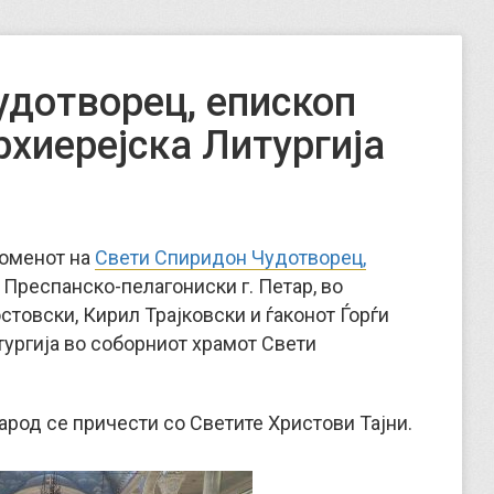
удотворец, епископ
хиерејска Литургија
споменот на
Свети Спиридон Чудотворец,
 Преспанско-пелагониски г. Петар, во
товски, Кирил Трајковски и ѓаконот Ѓорѓи
ургија во соборниот храмот Свети
арод се причести со Светите Христови Тајни.