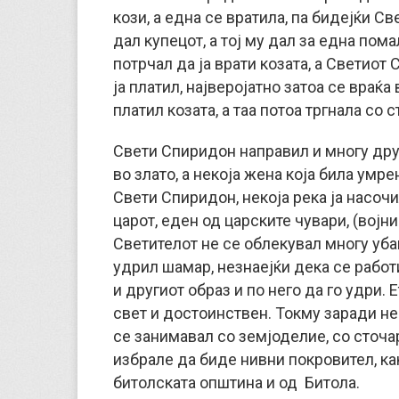
кози, а една се вратила, па бидејќи С
дал купецот, а тој му дал за една пома
потрчал да ја врати козата, а Светиот
ја платил, најверојатно затоа се враќа 
платил козата, а таа потоа тргнала со 
Свети Спиридон направил и многу дру
во злато, а некоја жена која била умре
Свети Спиридон, некоја река ја насочи
царот, еден од царските чувари, (војни
Светителот не се облекувал многу уба
удрил шамар, незнаејќи дека се работ
и другиот образ и по него да го удри. 
свет и достоинствен. Токму заради нег
се занимавал со земјоделие, со сточар
избрале да биде нивни покровител, как
битолската општина и од Битола.