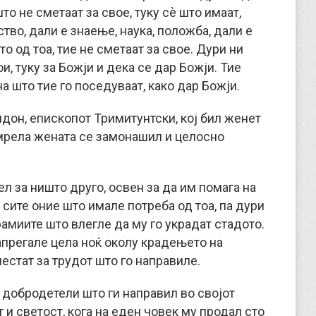
то не сметаат за свое, туку сè што имаат,
ство, дали е знаење, наука, положба, дали е
о од тоа, тие не сметаат за свое. Дури ни
ои, туку за Божји и дека се дар Божји. Тие
на што тие го поседуваат, како дар Божји.
идон, епископот Тримитунтски, кој бил женет
умрела жената се замонашил и целосно
л за ништо друго, освен за да им помага на
 сите оние што имале потреба од тоа, па дури
рамиите што влегле да му го украдат стадото.
апрегале цела ноќ околу крадењето на
естат за трудот што го направиле.
 добродетели што ги направил во својот
 и светост, кога на еден човек му продал сто