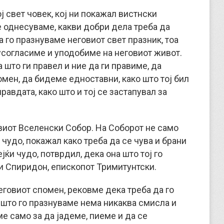
ој свет човек, кој ни покажал вистнски
е однесуваме, какви добри дела треба да
 го празнуваме неговиот свет празник, тоа
усогласиме и уподобиме на неговиот живот.
што ги правел и ние да ги правиме, да
омен, да бидеме едноставни, како што тој бил
равдата, како што и тој се застапувал за
виот Вселенски Собор. На Соборот не само
 чудо, покажал како треба да се чува и брани
ќи чудо, потврдил, дека она што тој го
ети Спиридон, епископот Тримитунтски.
еговиот спомен, рековме дека треба да го
 што го празнуваме нема никаква смисла и
ме само за да јадеме, пиеме и да се