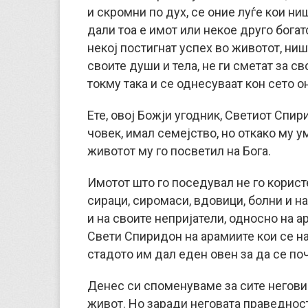
и скромни по дух, се оние луѓе кои ниш
дали тоа е имот или некое друго богат
некој постигнат успех во животот, ништ
своите души и тела, не ги сметат за св
токму така и се однесуваат кон сето о
Ете, овој Божји угодник, Светиот Спир
човек, имал семејство, но откако му 
животот му го посветил на Бога.
Имотот што го поседувал не го користе
сираци, сиромаси, вдовици, болни и на
и на своите непријатели, односно на а
Свети Спиридон на арамиите кои се н
стадото им дал еден овен за да се поч
Денес си споменуваме за сите негови
живот. Но заради неговата праведност