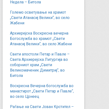
Недела – Битола
Големо осветување на храмот
„Свети Атанасиј Велики“, во село
Жабени
Архиерејска Воскресна вечерна
Богослужба во храмот „Свети
Атанасиј Велики“, во село Жабени
Свети апостоли Петар и Павле –
Света Архиерејска Литургија во
соборниот храм „Свети
Великомаченик Димитриј“, во
Битола
Воскресна Вечерна богослужба во
манастирот „Свети Петар и Павле“,
во село Црнеец
Раѓање на Свети Јован Крстител –