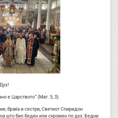
Дух!
о е Царството“ (Мат. 5, 3).
ме, браќа и сестри, Светиот Спиридон
оа што бил беден или скромен по дух. Бедни