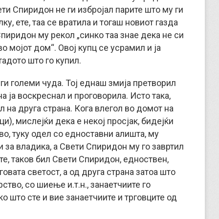
вети Спиридон не ги избројал парите што му ги
лку, ете, таа се вратила и тогаш новиот газда
 Спиридон му рекол „синко таа знае дека не си
во мојот дом“. Овој купц се усрамил и ја
стадото што го купил.
ги големи чуда. Тој еднаш змија претворил
на ја воскреснал и проговорила. Исто така,
л на друга страна. Кога влегол во домот на
ци), мислејќи дека е некој просјак, бидејќи
во, туку одел со едноставни алишта, му
и за владика, а Свети Спиридон му го завртил
Ете, таков бил Свети Спиридон, едноствен,
овата светост, а од друга страна затоа што
ство, со шиење и.т.н., занаетчиите го
о што сте и вие занаетчиите и трговците од