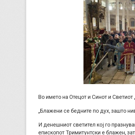
Во името на Отецот и Синот и Светиот 
„Блажени се бедните по дух, зашто нивн
И денешниот светител кој го празнува
епископот Тримитунтски е блажен, зат