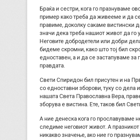
Браќа и сестри, кога го празнуваме ов
пример како треба да живееме и да с
правиме, доколку сакаме вистински да
значи дека треба нашиот живот да го 
Неговите добродетели или добри дела 
бидеме скромни, како што тој бил скр
едноставен, а и да се застапуваме за п
правдата.
Свети Спиридон бил присутен и на Пр
со едноставни зборови, туку со дела и
нашата Света Православна Вера, правеј
зборува е вистина. Ете, таков бил Св
А ние денеска кога го прославуваме н
следиме неговиот живот. А празникот
никакво значење, ако ние го празнува