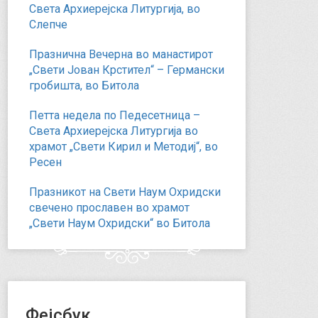
Света Архиерејска Литургија, во
Слепче
Празнична Вечерна во манастирот
„Свети Јован Крстител“ – Германски
гробишта, во Битола
Петта недела по Педесетница –
Света Архиерејска Литургија во
храмот „Свети Кирил и Методиј“, во
Ресен
Празникот на Свети Наум Охридски
свечено прославен во храмот
„Свети Наум Охридски“ во Битола
Фејсбук