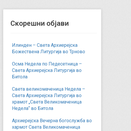
Скорешни објави
Илинден – Света Архиерејска
Божествена Литургија во Трново
Осма Недела по Педесетница –
Света Архиерејска Литургија во
Битола
Света великомаченица Недела –
Света Архиерејска Литургија во
храмот „Света Великомаченица
Недела“ во Битола
Архиерејска Вечерна богослужба во
хармот Света Великомаченица