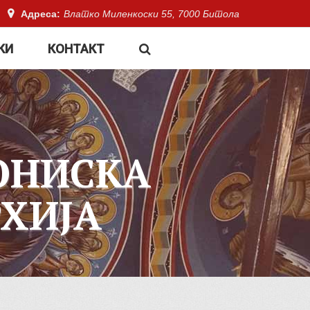
Адреса:
Влатко Миленкоски 55, 7000 Битола
КИ
КОНТАКТ
ОНИСКА
ХИЈА