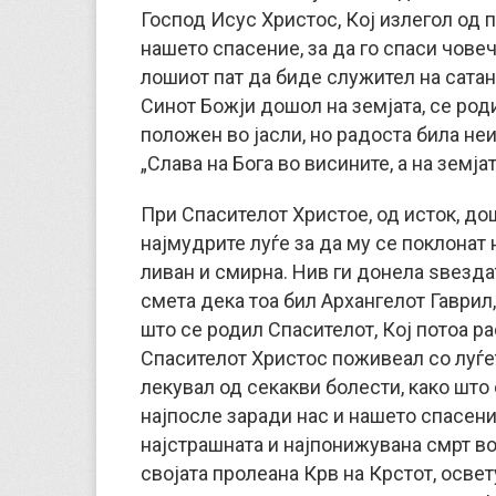
Господ Исус Христос, Кој излегол од п
нашето спасение, за да го спаси човеч
лошиот пат да биде служител на сатан
Синот Божји дошол на земјата, се род
положен во јасли, но радоста била неи
„Слава на Бога во висините, а на земја
При Спасителот Христое, од исток, до
најмудрите луѓе за да му се поклонат 
ливан и смирна. Нив ги донела ѕвезда
смета дека тоа бил Архангелот Гаврил,
што се родил Спасителот, Кој потоа ра
Спасителот Христос поживеал со луѓето
лекувал од секакви болести, како шт
најпосле заради нас и нашето спасени
најстрашната и најпонижувана смрт во 
својата пролеана Крв на Крстот, освету