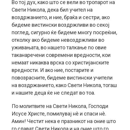
Во тој дух, како што се вели во тропарот на
Свети Никола, дека бил учител на
воздржанието, и ние, браќа и сестри, ако
бидеме вистински воздржливи во секој
поглед, сигурно ќе бидеме многу посреќни,
отколку ако бидеме невоздржливи во
уживањата, во нашето талкање по овие
таканаречени современи вредности, кои
немаат никаква врска со христијанските
вредности. И ако ние, постарите и
повозрасните, бидеме вистински учители
на воздржанието, како Свети Никола, тогаш
и нашите деца ќе не следат во тоа.
По молитвите на Свети Никола, Господи
Исусе Христе, помилувај нè и спаси нè.
Амин! Честит нека е празникот на оние што
го слават Свети Никола и на оние што го