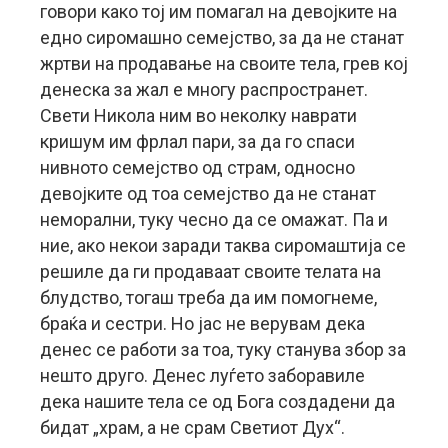
говори како тој им помагал на девојките на
едно сиромашно семејство, за да не станат
жртви на продавање на своите тела, грев кој
денеска за жал е многу распространет.
Свети Никола ним во неколку наврати
кришум им фрлал пари, за да го спаси
нивното семејство од страм, односно
девојките од тоа семејство да не станат
неморални, туку чесно да се омажат. Па и
ние, ако некои заради таква сиромаштија се
решиле да ги продаваат своите телата на
блудство, тогаш треба да им помогнеме,
браќа и сестри. Но јас не верувам дека
денес се работи за тоа, туку станува збор за
нешто друго. Денес луѓето заборавиле
дека нашите тела се од Бога создадени да
бидат „храм, а не срам Светиот Дух“.