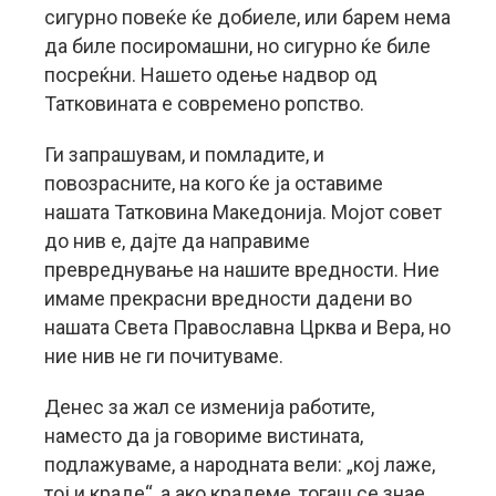
сигурно повеќе ќе добиеле, или барем нема
да биле посиромашни, но сигурно ќе биле
посреќни. Нашето одење надвор од
Татковината е современо ропство.
Ги запрашувам, и помладите, и
повозрасните, на кого ќе ја оставиме
нашата Татковина Македонија. Мојот совет
до нив е, дајте да направиме
превреднување на нашите вредности. Ние
имаме прекрасни вредности дадени во
нашата Света Православна Црква и Вера, но
ние нив не ги почитуваме.
Денес за жал се изменија работите,
наместо да ја говориме вистината,
подлажуваме, а народната вели: „кој лаже,
тој и краде“, а ако крадеме, тогаш се знае