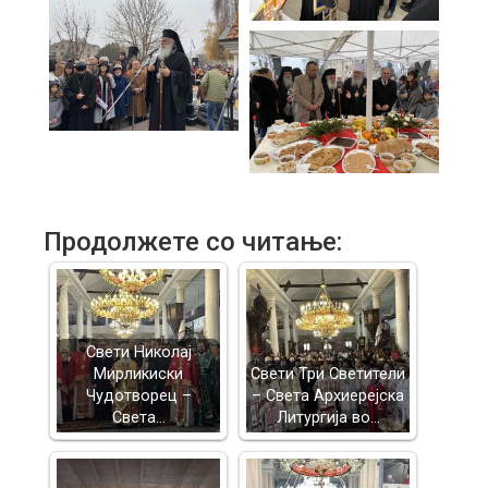
Продолжете со читање:
Свети Николај
Мирликиски
Свети Три Светители
Чудотворец –
– Света Архиерејска
Света…
Литургија во…