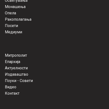
Осветувања
Монашења
Опела
Ракополагања
Посети
Медиуми
Митрополит
Епархија
Актуелности
Издаваштво
Поуки - Совети
Видео
Контакт