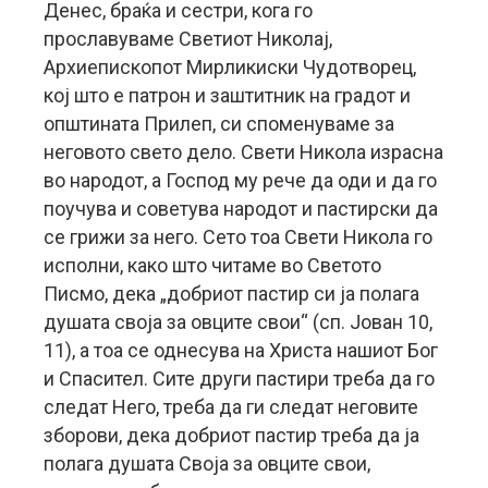
Денес, браќа и сестри, кога го
прославуваме Светиот Николај,
Архиепископот Мирликиски Чудотворец,
кој што е патрон и заштитник на градот и
општината Прилеп, си споменуваме за
неговото свето дело. Свети Никола израсна
во народот, а Господ му рече да оди и да го
поучува и советува народот и пастирски да
се грижи за него. Сето тоа Свети Никола го
исполни, како што читаме во Светото
Писмо, дека „добриот пастир си ја полага
душата своја за овците свои“ (сп. Јован 10,
11), а тоа се однесува на Христа нашиот Бог
и Спасител. Сите други пастири треба да го
следат Него, треба да ги следат неговите
зборови, дека добриот пастир треба да ја
полага душата Своја за овците свои,