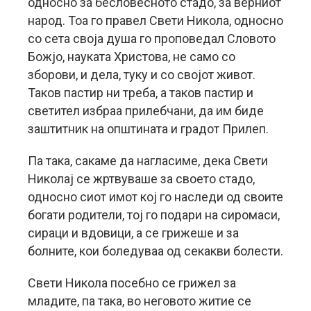
односно за бесловесното стадо, за верниот
народ. Тоа го правел Свети Никола, односно
со сета своја душа го проповедал Словото
Божјо, науката Христова, не само со
зборови, и дела, туку и со својот живот.
Таков пастир ни треба, а таков пастир и
светител избраа прилебчани, да им биде
заштитник на општината и градот Прилеп.
Па така, сакаме да нагласиме, дека Свети
Николај се жртвуваше за своето стадо,
односно сиот имот кој го наследи од своите
богати родители, тој го подари на сиромаси,
сираци и вдовици, а се грижеше и за
болните, кои боледуваа од секакви болести.
Свети Никола посебно се грижел за
младите, па така, во неговото житие се