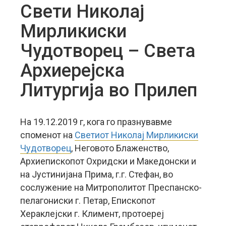
Свети Николај
Мирликиски
Чудотворец – Света
Архиерејска
Литургија во Прилеп
На 19.12.2019 г, кога го празнувавме
споменот на
Светиот Николај Мирликиски
Чудотворец
, Неговото Блаженство,
Архиепископот Охридски и Македонски и
на Јустинијана Прима, г.г. Стефан, во
сослужение на Митрополитот Преспанско-
пелагониски г. Петар, Епископот
Хераклејски г. Климент, протоереј