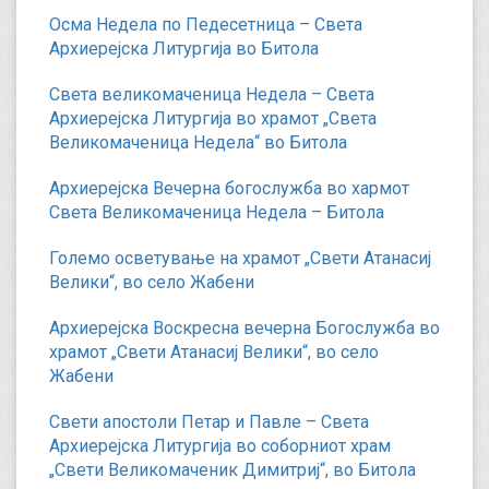
Осма Недела по Педесетница – Света
Архиерејска Литургија во Битола
Света великомаченица Недела – Света
Архиерејска Литургија во храмот „Света
Великомаченица Недела“ во Битола
Архиерејска Вечерна богослужба во хармот
Света Великомаченица Недела – Битола
Големо осветување на храмот „Свети Атанасиј
Велики“, во село Жабени
Архиерејска Воскресна вечерна Богослужба во
храмот „Свети Атанасиј Велики“, во село
Жабени
Свети апостоли Петар и Павле – Света
Архиерејска Литургија во соборниот храм
„Свети Великомаченик Димитриј“, во Битола