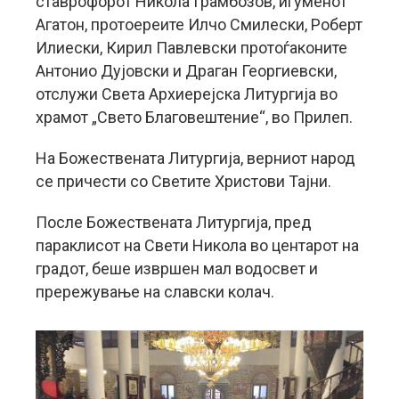
ставрофорот Никола Грамбозов, игуменот
Агатон, протоереите Илчо Смилески, Роберт
Илиески, Кирил Павлевски протоѓаконите
Антонио Дујовски и Драган Георгиевски,
отслужи Света Архиерејска Литургија во
храмот „Свето Благовештение“, во Прилеп.
На Божествената Литургија, верниот народ
се причести со Светите Христови Тајни.
После Божествената Литургија, пред
параклисот на Свети Никола во центарот на
градот, беше извршен мал водосвет и
прережување на славски колач.