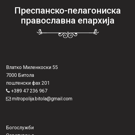
Преспанско-пелагониска
православна епархија
Влатко Миленкоски 55
7000 Битола
поштенски фах 201
+389 47 236 967
mitropolija.bitola@gmail.com
Богослужби