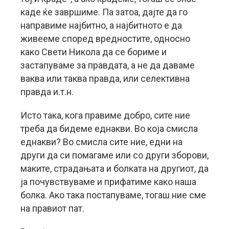
каде ќе завршиме. Па затоа, дајте да го
направиме најбитно, а најбитното е да
живееме според вредностите, односно
како Свети Никола да се бориме и
застапуваме за правдата, а не да даваме
ваква или таква правда, или селективна
правда и.т.н.
Исто така, кога правиме добро, сите ние
треба да бидеме еднакви. Во која смисла
еднакви? Во смисла сите ние, едни на
други да си помагаме или со други зборови,
маките, страдањата и болката на другиот, да
ја почувствуваме и прифатиме како наша
болка. Ако така постапуваме, тогаш ние сме
на правиот пат.