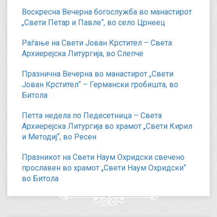
Воскресна Вечерна богослужба во манастирот
„Свети Петар и Павле“, во село Црнеец
Раѓање на Свети Јован Крстител – Света
Архиерејска Литургија, во Слепче
Празнична Вечерна во манастирот „Свети
Јован Крстител“ – Германски гробишта, во
Битола
Петта недела по Педесетница – Света
Архиерејска Литургија во храмот „Свети Кирил
и Методиј“, во Ресен
Празникот на Свети Наум Охридски свечено
прославен во храмот „Свети Наум Охридски“
во Битола