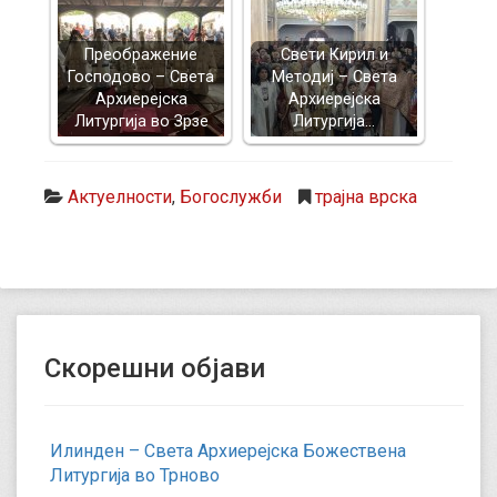
Преображение
Свети Кирил и
Господово – Света
Методиј – Света
Архиерејска
Архиерејска
Литургија во Зрзе
Литургија…
Актуелности
,
Богослужби
трајна врска
Скорешни објави
Илинден – Света Архиерејска Божествена
Литургија во Трново