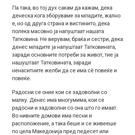
Па така, во тој дух сакам да кажам, дека
денеска кога зборуваме за младите, жално
е, но од друга страна и вистинито, дека
полека масовно ја напуштаат нашата
Татковина. Не верувам, браќа и сестри, дека
денес младите ја напуштаат Татковината,
заради основните потреби за живот, тие ја
нашуштаат Татковината, заради
ненаситните желби да се има сè повеќе и
повеќе.
Радосни се оние кои се задоволни со
малку. Денес има многумима, кои се
радосни и задоволни со она што го имаат.
Во нивните домови има песни и
расположение, а така беше и се живееше
по цела Македонија пред педесет или