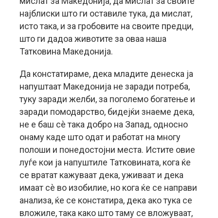
мислат за Македонија, да мислат за своите
најблиски што ги оставиле тука, да мислат,
исто така, и за гробовите на своите предци,
што ги дадоа животите за оваа наша
Татковина Македонија.
Да констатираме, дека младите денеска ја
напуштаат Македонија не заради потреба,
туку заради желби, за поголемо богатење и
заради помодарство, бидејќи знаеме дека,
не е баш сè така добро на Запад, односно
онаму каде што одат и работат на многу
полоши и понедостојни места. Истите овие
луѓе кои ја напуштиле Татковината, кога ќе
се вратат кажуваат дека, уживаат и дека
имаат сè во изобилие, но кога ќе се направи
анализа, ќе се констатира, дека ако тука се
вложиле, така како што таму се вложуваат,