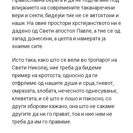
влијанието на современите таканаречени
вери и секти, бидејќи тие не се автохтони и
наши. На овие простори хрстијанството ни е
дадено од Свети апостол Павле, а тие се од
запад донесени, а целта и намерата ја
знаеме сите.
Исто така, како што се вели во тропарот на
Свети Николај, ние треба да бидеме
пример на кротоста, односно да ги
отфрлиме од нашите души и срца, гневот,
омразата, злобата, нечесното однесување,
клеветата, и сè што е лошо и пакосно, со
други зборови кажано, она што не сакаме
другите да ни го прават, тоа и ние ним не
треба да им го правиме.