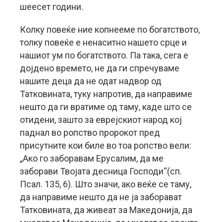
шеесет години.
Колку повеќе ние копнееме по богатството,
толку повеќе е ненаситно нашето срце и
нашиот ум по богатството. Па така, сега е
дојдено времето, не да ги спречуваме
нашите деца да не одат надвор од
Татковината, туку напротив, да направиме
нешто да ги вратиме од таму, каде што се
отидени, зашто за еврејскиот народ кој
паднал во ропство пророкот пред
присутните кои биле во тоа ропство вели:
„Ако го заборавам Ерусалим, да ме
заборави Твојата десница Господи“(сп.
Псал. 135, 6). Што значи, ако веќе се таму,
да направиме нешто да не ја заборават
Татковината, да живеат за Македонија, да