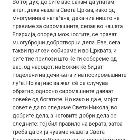
Во тој дух, до сите вас сакам да упатам
апел, дека нашата Света Црква, иако од
многумина е напаѓана, дека ние ништо не
правиме за сиромашните, сепак во нашата
Епархија, според можностите, се прават
многубројни добротворни дела. Еве, сега
такви прилози собираме и во Црквата, и
сите тие прилози што ќе ги собереме од
вас, од народот, на Божик ќе бидат
поделени на дечињата и на посиромашните
луѓе. Но кај нас за жал сè се случува
обратно, односно сиромашните даваат
повеќе од богатите. Но како и да е, мојот
совет е да го следиме Свети Николај во
добрите дела, а неговите добри дела се
следните: тој бил правило на верата, затоа
треба да си ја чуваме нашата Света
Православна Верата и да не подпаѓаме под