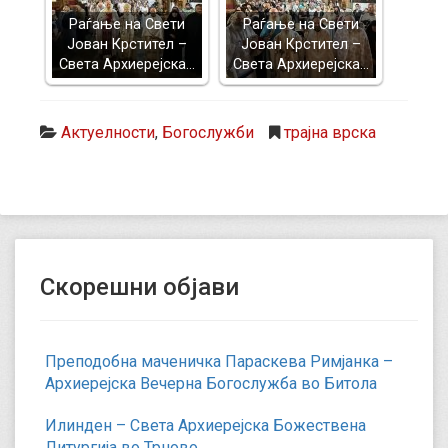
Раѓање на Свети
Раѓање на Свети
Јован Крстител –
Јован Крстител –
Света Архиерејска…
Света Архиерејска…
Актуелности
,
Богослужби
трајна врска
Скорешни објави
Преподобна маченичка Параскева Римјанка –
Архиерејска Вечерна Богослужба во Битола
Илинден – Света Архиерејска Божествена
Литургија во Трново