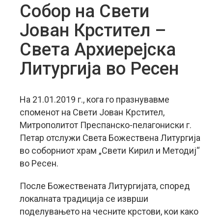
Собор на Свети
Јован Крстител –
Света Архиерејска
Литургија во Ресен
На 21.01.2019 г., кога го празнувавме
споменот на Свети Јован Крстител,
Митрополитот Преспанско-пелагониски г.
Петар отслужи Света Божествена Литургија
во соборниот храм „Свети Кирил и Методиј“
во Ресен.
После Божествената Литургијата, според
локалната традиција се изврши
поделувањето на чесните крстови, кои како