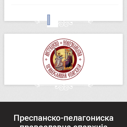
Преспанско-пелагониска