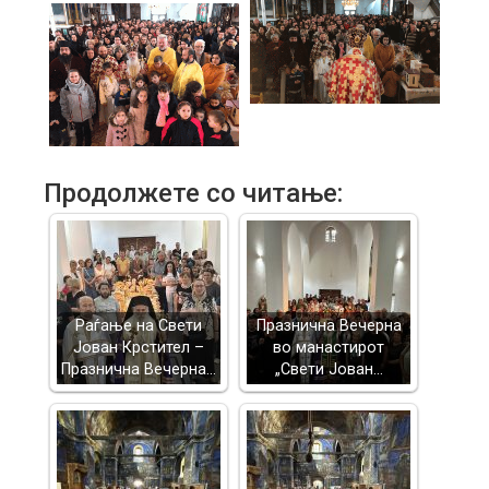
Продолжете со читање:
Раѓање на Свети
Празнична Вечерна
Јован Крстител –
во манастирот
Празнична Вечерна…
„Свети Јован…