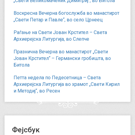
„Свети Великомаченик Димитриј“, во Битола
Воскресна Вечерна богослужба во манастирот
„Свети Петар и Павле“, во село Црнеец
Раѓање на Свети Јован Крстител – Света
Архиерејска Литургија, во Слепче
Празнична Вечерна во манастирот „Свети
Јован Крстител“ – Германски гробишта, во
Битола
Петта недела по Педесетница – Света
Архиерејска Литургија во храмот „Свети Кирил
и Методиј“, во Ресен
Фејсбук