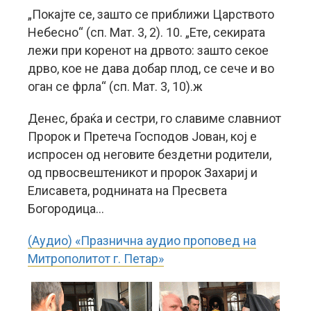
„Покајте се, зашто се приближи Царството
Небесно“ (сп. Мат. 3, 2). 10. „Ете, секирата
лежи при коренот на дрвото: зашто секое
дрво, кое не дава добар плод, се сече и во
оган се фрла“ (сп. Мат. 3, 10).ж
Денес, браќа и сестри, го славиме славниот
Пророк и Претеча Господов Јован, кој е
испросен од неговите бездетни родители,
од првосвештеникот и пророк Захариј и
Елисавета, роднината на Пресвета
Богородица…
(Аудио) «Празнична аудио проповед на
Митрополитот г. Петар»