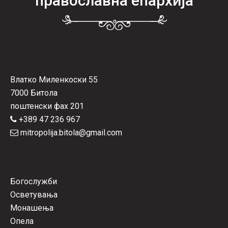
православна епархија
Влатко Миленкоски 55
7000 Битола
поштенски фах 201
+389 47 236 967
mitropolija.bitola@gmail.com
Богослужби
Осветувања
Монашења
Опела