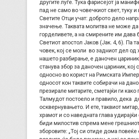
другите луѓе. Тука фарисејот ја маниф
пад не само во човечкиот свет, туку и 
Светите Отци учат: доброто дело напра
значење. Таквата молитва не може да 
горделивете, а на смирените им дава 
Светиот апостол Јаков (Јак. 4, 6). Па т
човек, кој се моли во задниот дел од
нашето разбирање, е даночен цариник, 
станува збор за даночен цариник, кој 
односно во корист на Римската Импери
односот кон таквите собирачи на дано
презирале митарите, сметајќи ги како 
Талмудот постоело и правило, дека д
осквернувањето. И ете, таквиот митар, 
храмот и со наведната глава удирајќи 
биди милостив спрема мене грешниот!“
зборовите: „Тој си отиде дома повеќе 