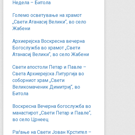
Недела – Битола
Големо осветување на храмот
„Свети Атанасиј Велики“, во село
Жабени
Архиерејска Воскресна вечерна
Богослужба во храмот „Свети
Атанасиј Велики“, во село Жабени
Свети апостоли Петар и Павле –
Света Архиерејска Литургија во
соборниот храм „Свети
Великомаченик Димитриј“, во
Битола
Воскресна Вечерна богослужба во
манастирот „Свети Петар и Павле“,
во село Црнеец
Раѓање на Свети Јован Крстител –