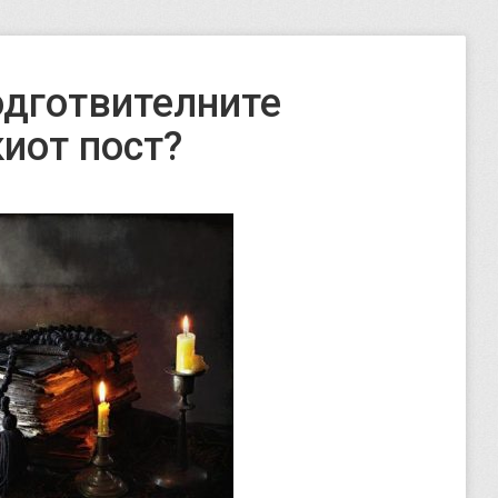
одготвителните
иот пост?