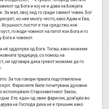
овекот од Бога и кој не и дава на Божјата
. За жал, овој ѕид го гради самиот човек. Бог
ресрет, но ние многу често, како Адам и Ева,
 Всушност, постот е тоа средство, кое
уст, го води човекот на патот кон Бога и го
 Бога и човекот.
оја нè одделува од Бога. Тогаш, како можеме
ковната традиција, со помош на
т, ни одговара дека гревот можеме да го
.
то. За тоа говори првата подготвителна
сејот. Фарисеите биле почитувани духовни
го исполнувале Старозаветниот Закон,
дни. Ете, еден од овие фарисеи, доаѓајќи во
дарува на Господа дека не е грешник како