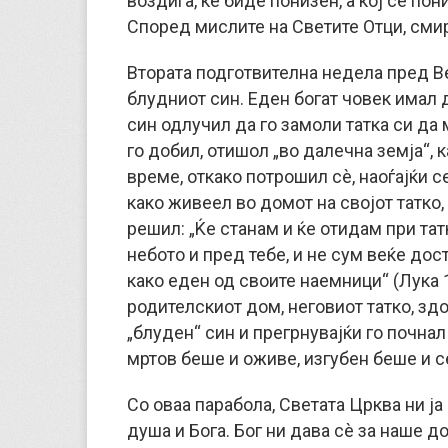
воздига, ќе биде понизен, а кој се пони
Според мислите на Светите Отци, смир
Втората подготвителна недела пред Ве
блудниот син. Еден богат човек имал 
син одлучил да го замоли татка си да 
го добил, отишол „во далечна земја“,
време, откако потрошил сè, наоѓајќи с
како живеел во домот на својот татко,
решил: „Ќе станам и ќе отидам при тат
небото и пред тебе, и не сум веќе дос
како еден од своите наемници“ (Лука 1
родителскиот дом, неговиот татко, здо
„блуден“ син и прегрнувајќи го почнал
мртов беше и оживе, изгубен беше и се 
Со оваа парабола, Светата Црква ни ј
душа и Бога. Бог ни дава сè за наше до