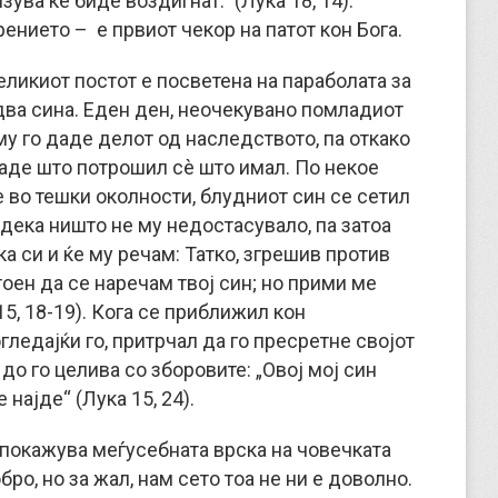
зува ќе биде воздигнат.” (Лука 18, 14).
ението – е првиот чекор на патот кон Бога.
ликиот постот е посветена на параболата за
два сина. Еден ден, неочекувано помладиот
му го даде делот од наследството, па откако
 каде што потрошил сè што имал. По некое
е во тешки околности, блудниот син се сетил
 дека ништо не му недостасувало, па затоа
ка си и ќе му речам: Татко, згрешив против
тоен да се наречам твој син; но прими ме
5, 18-19). Кога се приближил кон
гледајќи го, притрчал да го пресретне својот
 до го целива со зборовите: „Овој мој син
најде“ (Лука 15, 24).
а покажува меѓусебната врска на човечката
бро, но за жал, нам сето тоа не ни е доволно.