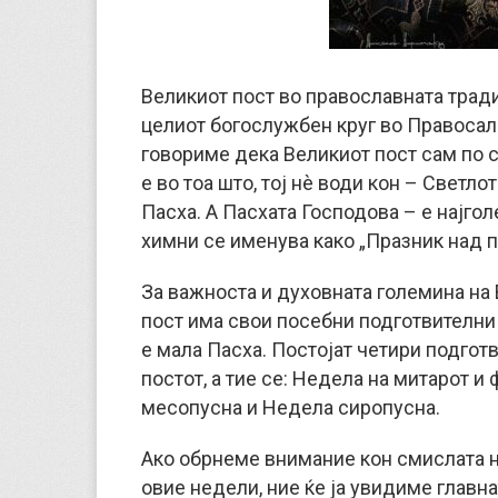
Великиот пост во православната трад
целиот богослужбен круг во Правосалв
говориме дека Великиот пост сам по с
е во тоа што, тој нè води кон – Светл
Пасха. А Пасхата Господова – е најгол
химни се именува како „Празник над п
За важноста и духовната големина на В
пост има свои посебни подготвителни
е мала Пасха. Постојат четири подго
постот, а тие се: Недела на митарот и
месопусна и Недела сиропусна.
Ако обрнеме внимание кон смислата 
овие недели, ние ќе ја увидиме главна