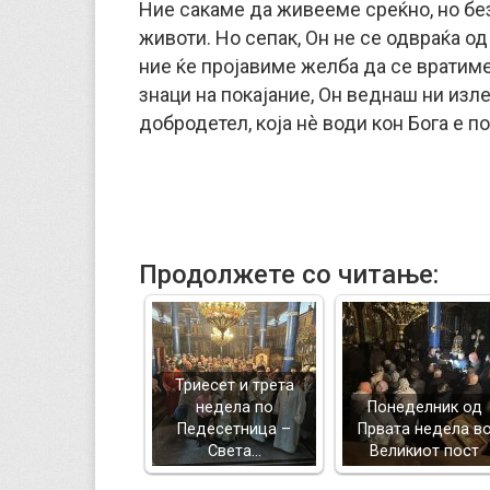
Ние сакаме да живееме среќно, но без
животи. Но сепак, Он не се одвраќа од
ние ќе пројавиме желба да се вратиме
знаци на покајание, Он веднаш ни изле
добродетел, којa нè води кон Бога е по
Продолжете со читање:
Триесет и трета
недела по
Понеделник од
Педесетница –
Првата недела в
Света…
Великиот пост