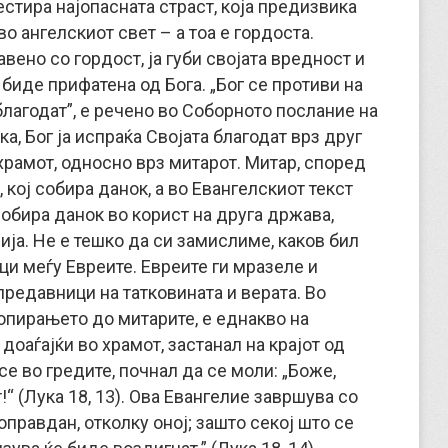
естира најопасната страст, која предизвика
во ангелскиот свет – а тоа е гордоста.
вено со гордост, ја губи својата вредност и
биде прифатена од Бога. „Бог се противи на
благодат”, е речено во Соборното послание на
ака, Бог ја испраќа Својата благодат врз друг
 храмот, односно врз митарот. Митар, според
кој собира данок, а во Евангелскиот текст
собира данок во корист на друга држава,
ја. Не е тешко да си замислиме, каков бил
ци меѓу Евреите. Евреите ги мразеле и
предавници на татковината и верата. Во
опирањето до митарите, е еднакво на
доаѓајќи во храмот, застанал на крајот од
се во гредите, почнал да се моли: „Боже,
 (Лука 18, 13). Ова Евангелие завршува со
оправдан, отколку оној; зашто секој што се