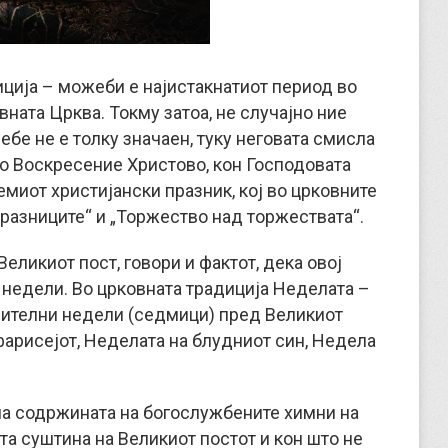
иција – можеби е најистакнатиот период во
ната Црква. Токму затоа, не случајно ние
ебе не е толку значаен, туку неговата смисла
ото Воскресение Христово, кон Господовата
емиот христијански празник, кој во црковните
разниците“ и „Торжество над торжествата“.
еликиот пост, говори и фактот, дека овој
 недели. Во црковната традиција Неделата –
твителни недели (седмици) пред Великиот
 фарисејот, Неделата на блудниот син, Недела
на содржината на богослужбените химни на
та суштина на Великиот постот и кон што не