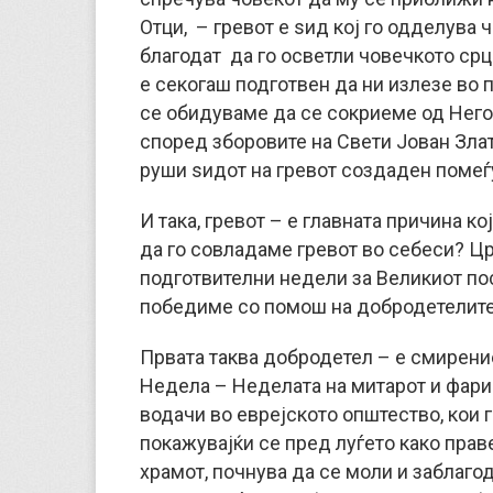
Отци, – гревот е ѕид кој го одделува ч
благодат да го осветли човечкото срце
е секогаш подготвен да ни излезе во п
се обидуваме да се сокриеме од Него.
според зборовите на Свети Јован Злато
руши ѕидот на гревот создаден помеѓу
И така, гревот – е главната причина к
да го совладаме гревот во себеси? Цр
подготвителни недели за Великиот пос
победиме со помош на добродетелите
Првата таква добродетел – е смирение
Недела – Неделата на митарот и фари
водачи во еврејското општество, кои 
покажувајќи се пред луѓето како праве
храмот, почнува да се моли и заблаго