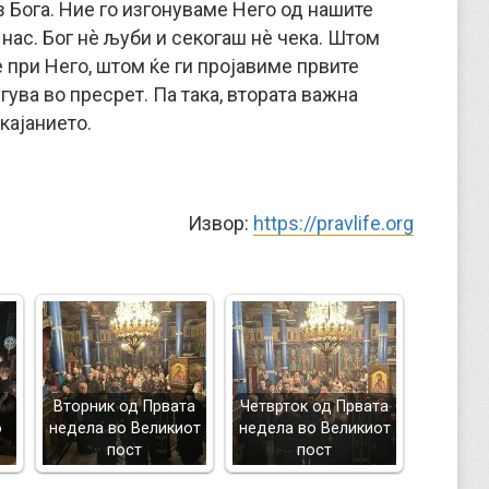
 Бога. Ние го изгонуваме Него од нашите
 нас. Бог нè љуби и секогаш нѐ чека. Штом
 при Него, штом ќе ги пројавиме првите
гува во пресрет. Па така, втората важна
кајанието.
Извор:
https://pravlife.org
Вторник од Првата
Четврток од Првата
о
недела во Великиот
недела во Великиот
пост
пост