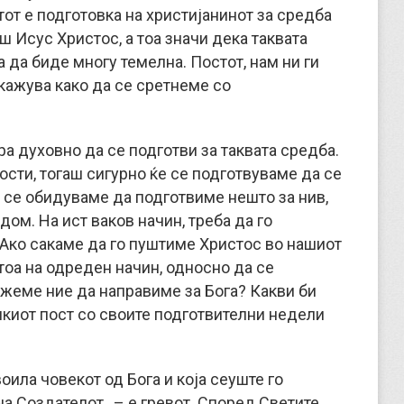
тот е подготовка на христијанинот за средба
ш Исус Христос, а тоа значи дека таквата
а да биде многу темелна. Постот, нам ни ги
 кажува како да се сретнеме со
ра духовно да се подготви за таквата средба.
ости, тогаш сигурно ќе се подготвуваме да се
 се обидуваме да подготвиме нешто за нив,
дом. На ист ваков начин, треба да го
 Ако сакаме да го пуштиме Христос во нашиот
 тоа на одреден начин, односно да се
ожеме ние да направиме за Бога? Какви би
икиот пост со своите подготвителни недели
воила човекот од Бога и која сеуште го
а Создателот, – е гревот. Според Светите