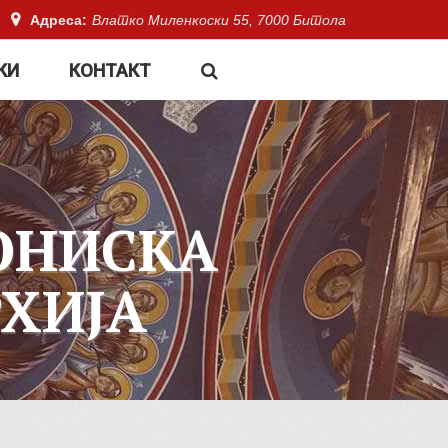
Адреса:
Влатко Миленкоски 55, 7000 Битола
КИ
КОНТАКТ
ОНИСКА
ХИЈА