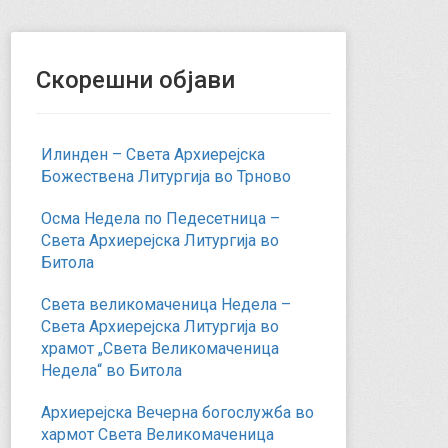
Скорешни објави
Илинден – Света Архиерејска
Божествена Литургија во Трново
Осма Недела по Педесетница –
Света Архиерејска Литургија во
Битола
Света великомаченица Недела –
Света Архиерејска Литургија во
храмот „Света Великомаченица
Недела“ во Битола
Архиерејска Вечерна богослужба во
хармот Света Великомаченица