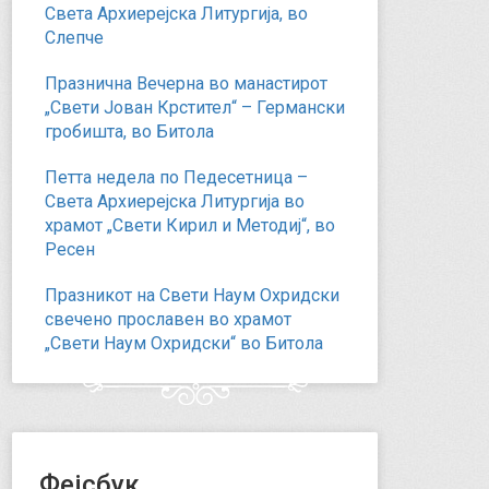
Света Архиерејска Литургија, во
Слепче
Празнична Вечерна во манастирот
„Свети Јован Крстител“ – Германски
гробишта, во Битола
Петта недела по Педесетница –
Света Архиерејска Литургија во
храмот „Свети Кирил и Методиј“, во
Ресен
Празникот на Свети Наум Охридски
свечено прославен во храмот
„Свети Наум Охридски“ во Битола
Фејсбук