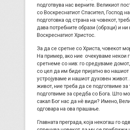
подготвува нас верните. Великиот пос
со Воскреснатиот Спасител, Господ на
подготовка од страна на човекот, треб
дава потребните образи (обрзци) и ни
Воскреснатиот Христос.
За да се сретне со Христа, човекот мо
На пример, ако ние очекуваме некои г
сретнеме со нив: го средуваме домот,
со цел да им биде пријатно во нашиот 
устројуваме и нашиот духовен живот.
живот, ние треба да се подготвиме за
подготвиме за средба со Бога. Што м
сакал Бог нас да нè види? Имено, Вел
одговара на ова прашање.
Главната преграда, која некогаш го од
спречува човекот да му се приближи н