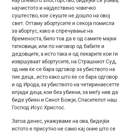
најголемото злосторство, бидејќи се убива,
најчистото и најдествено човечко
суштество, кое сеуште не дошло на овој
свет. Оттаму абортусите и секоја помисла
за абортус, како и спречување на
бременоста, било тоа да е од самите мајки
татковици, или по наговор од бабите и
дедовците, а исто така и од лекарите кои ги
извршуваат абортусите, на Страшниот Суд,
од нив ќе се бара одговор за убиството на
тие деца., исто како што ќе се бара одговор
и од Ирода, за убиството на четиринаесетте
илјади деца, кои беа убиени, за меѓу нив да
биде убиен и Синот Божји, Спасителот наш
Господ Исус Христос.
Затоа денес, укажуваме на ова, бидејќи
истото е присутно не само кај оние што се