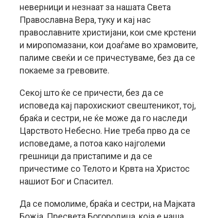
неверници и незнаат за нашата Света
Православна Вера, туку и кај нас
православните христијани, кои сме крстени
и миропомазани, кои доаѓаме во храмовите,
палиме свеќи и се причестуваме, без да се
покаеме за гревовите.
Секој што ќе се причести, без да се
исповеда кај парохискиот свештеникот, тој,
браќа и сестри, не ќе може да го наследи
Царството Небесно. Ние треба прво да се
исповедаме, а потоа како најголеми
грешници да пристапиме и да се
причестиме со Телото и Крвта на Христос
нашиот Бог и Спасител.
Да се помолиме, браќа и сестри, на Мајката
Божја, Пресвета Богородица, која е наша