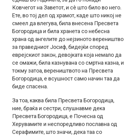
Ковчегот на Заветот, и сè што било во него.
Ете, во тој дел од храмот, каде што никој не
смеел да влегува, била внесена Пресвета
Богородица и била хранета со небесна
храна од ангелите до нејзиното вереништво
за праведниот Јосиф, бидејќи според
еврејскиот закон, девојката која немало да
се омажи, била казнувана со смртна казна, и
токму затоа, вереништвото на Пресвета
Богородица, е всушност само начин таа да
биде спасена.
За тоа, каква била Пресвета Богородица,
ние, браќа и сестри, слушнавме дека
Пресвета Богородица, е Почесна од
Херувамите и неспоредливо пославна од
Серафимите, што значи, дека таа со