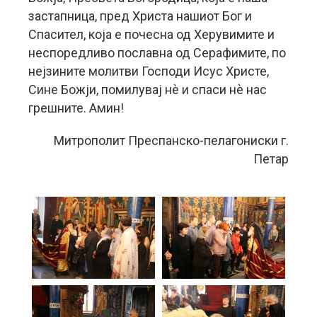
застапница, пред Христа нашиот Бог и
Спасител, која е почесна од Херувимите и
неспоредливо пославна од Серафимите, по
нејзините молитви Господи Исус Христе,
Сине Божји, помилувај нè и спаси нè нас
грешните. Амин!
Митрополит Преспанско-пелагониски г.
Петар