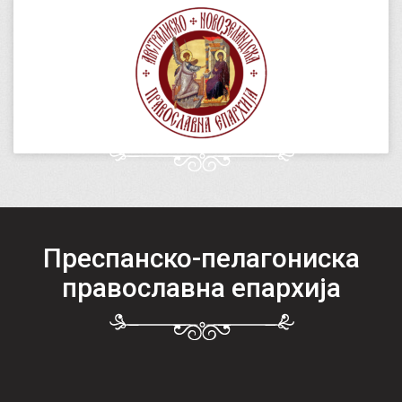
Преспанско-пелагониска
православна епархија