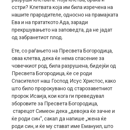
сстри? Клетвата која им била изречена на
нашите прародителе, односно на прамајката
Ева и на прататкото Ада, заради
прекршувањето на заповедта, да не јадат
од забранетиот плод.
Ете, со раѓањето на Пресвета Богородица,
оваа клетва, дека ќе нема спасение за
човечкиот род, била разрушена, бидејќи од
Пресвета Богородица, ќе се роди
Спасителот наш Господ Исус Христос, како
што било пророкувано од старозаветниот
пророк Исаија, кои кога ги преведувал
зборовите за Пресвета Богородица,
старецот Симеон дека „девојка ќе зачне и
ќе роди син“, сакал да напише „жена ќе
роди син, и ќе му стават име Емануил, што