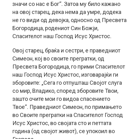
значи со нас е Бог“. Затоа му било кажано
на овој старец, дека нема да умре, додека
не го види од девојка, односно од Пресвета
Богородица, родениот Син Божји,
Спасителот наш Господ Исус Христос.
Овој старец, браќа и сестри, е праведниот
Симеон, кој во своите прегратки, од
Пресвета Богородица, го прими Спасителот
наш Господ Исус Христос, изговарајќи ги
зборовите: „Сега го отпушташ Својот слуга
со мир, Владико, според зборовите Твои,
зашто очите мои го видоа спасението
Твое“. Праведниот Симеон, по примањето
во Своите прегратки на Спасителот Господ
Исус Христос, во својата сто и петтата
година (од својот живот), се упокоил во