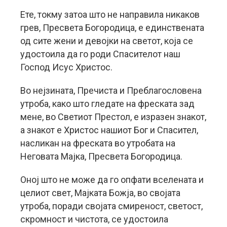
Ете, токму затоа што не направила никаков
грев, Пресвета Богородица, е единствената
од сите жени и девојки на светот, која се
удостоила да го роди Спасителот наш
Господ Исус Христос.
Во нејзината, Пречиста и Преблагословена
утроба, како што гледате на фреската зад
мене, во Светиот Престол, е изразен знакот,
а знакот е Христос нашиот Бог и Спасител,
насликан на фреската во утробата на
Неговата Мајка, Пресвета Богородица.
Оној што не може да го опфати вселената и
целиот свет, Мајката Божја, во својата
утроба, поради својата смиреност, светост,
скромност и чистота, се удостоила