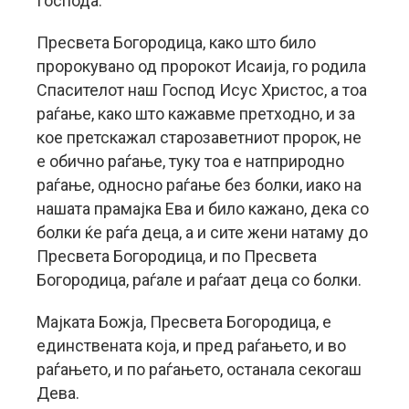
Господа.
Пресвета Богородица, како што било
пророкувано од пророкот Исаија, го родила
Спасителот наш Господ Исус Христос, а тоа
раѓање, како што кажавме претходно, и за
кое претскажал старозаветниот пророк, не
е обично раѓање, туку тоа е натприродно
раѓање, односно раѓање без болки, иако на
нашата прамајка Ева и било кажано, дека со
болки ќе раѓа деца, а и сите жени натаму до
Пресвета Богородица, и по Пресвета
Богородица, раѓале и раѓаат деца со болки.
Мајката Божја, Пресвета Богородица, е
единствената која, и пред раѓањето, и во
раѓањето, и по раѓањето, останала секогаш
Дева.