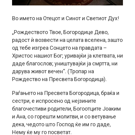
Во името на Отецот и Синот и Светиот Дух!
„Рождеството Твое, Богородице Дево,
радост ѝ возвести на целата вселена, зашто
од тебе изгреа Сонцето на правдата –
Христос нашиот Бог; уривајќи ја клетвата, ни
даде благослов; уништувајќи ја смртта, ни
дарува живот вечен“. (Тропар на
Рождество на Пресвета Богородица).
Раѓањето на Пресвета Богородица, браќа и
сестри, е испросено од нејзините
благочестиви родители, Богоотците Јоаким
и Ана, со горешти молитви, и со ветување
дека, чедото што Господ ќе им го даде,
Нему ќе му го посветат.