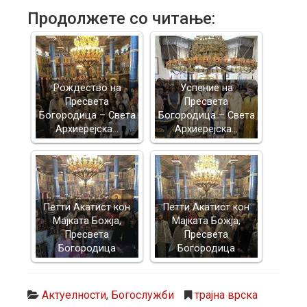
Продолжете со читање:
Рождество на
Успение на
Пресвета
Пресвета
Богородица – Света
Богородица – Света
Архиерејска…
Архиерејска…
Петти Акатист кон
Петти Акатист кон
Мајката Божја,
Мајката Божја,
Пресвета
Пресвета
Богородица
Богородица
Актуелности
,
Богослужби
трајна врска