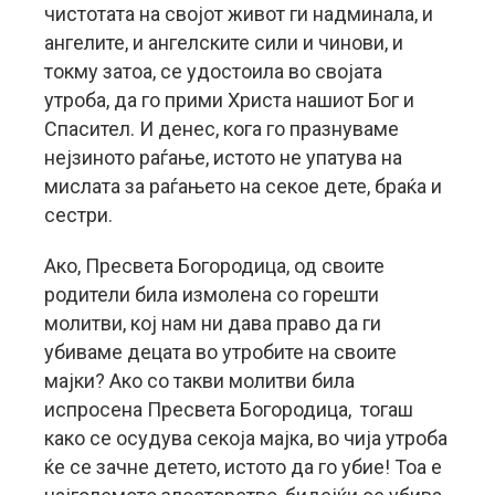
чистотата на својот живот ги надминала, и
ангелите, и ангелските сили и чинови, и
токму затоа, се удостоила во својата
утроба, да го прими Христа нашиот Бог и
Спасител. И денес, кога го празнуваме
нејзиното раѓање, истото не упатува на
мислата за раѓањето на секое дете, браќа и
сестри.
Ако, Пресвета Богородица, од своите
родители била измолена со горешти
молитви, кој нам ни дава право да ги
убиваме децата во утробите на своите
мајки? Ако со такви молитви била
испросена Пресвета Богородица, тогаш
како се осудува секоја мајка, во чија утроба
ќе се зачне детето, истото да го убие! Тоа е