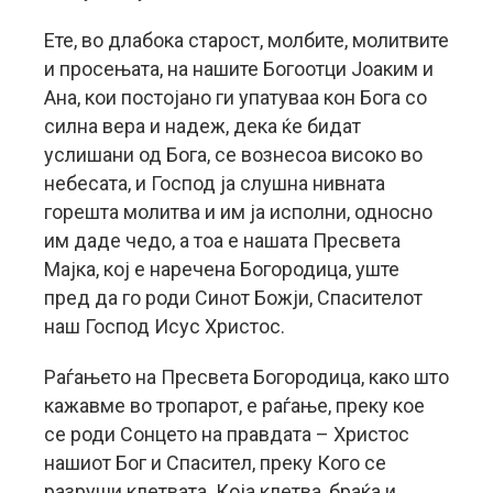
Ете, во длабока старост, молбите, молитвите
и просењата, на нашите Богоотци Јоаким и
Ана, кои постојано ги упатуваа кон Бога со
силна вера и надеж, дека ќе бидат
услишани од Бога, се вознесоа високо во
небесата, и Господ ја слушна нивната
горешта молитва и им ја исполни, односно
им даде чедо, а тоа е нашата Пресвета
Мајка, кој е наречена Богородица, уште
пред да го роди Синот Божји, Спасителот
наш Господ Исус Христос.
Раѓањето на Пресвета Богородица, како што
кажавме во тропарот, е раѓање, преку кое
се роди Сонцето на правдата – Христос
нашиот Бог и Спасител, преку Кого се
разруши клетвата. Која клетва, браќа и