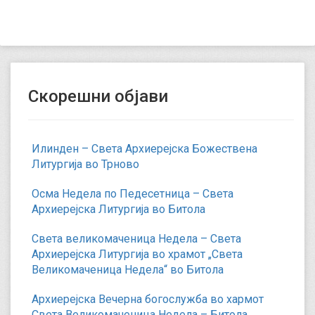
Скорешни објави
Илинден – Света Архиерејска Божествена
Литургија во Трново
Осма Недела по Педесетница – Света
Архиерејска Литургија во Битола
Света великомаченица Недела – Света
Архиерејска Литургија во храмот „Света
Великомаченица Недела“ во Битола
Архиерејска Вечерна богослужба во хармот
Света Великомаченица Недела – Битола