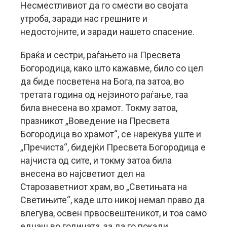
Несместливиот да го смести во својата
утроба, заради нас грешните и
недостојните, и заради нашето спасение.
Браќа и сестри, раѓањето на Пресвета
Богородица, како што кажавме, било со цел
да биде посветена на Бога, па затоа, во
третата година од нејзиното раѓање, таа
била внесена во храмот. Токму затоа,
празникот „Воведение на Пресвета
Богородица во храмот“, се нарекува уште и
„Пречиста“, бидејќи Пресвета Богородица е
најчиста од сите, и токму затоа била
внесена во најсветиот дел на
Старозаветниот храм, во „Светињата на
Светињите“, каде што никој немал право да
влегува, освен првосвештеникот, и тоа само
еднаш во годината, за да го покади