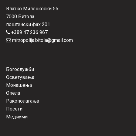
Влатко Миленкоски 55
7000 Битола
поштенски фах 201
+389 47 236 967
mitropolija.bitola@gmail.com
Богослужби
Осветувања
Монашења
Опела
Ракополагања
Посети
Медиуми