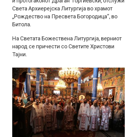
и протоѓаконот Драган Ѓорѓиевски, отслужи
Света Архиерејска Литургија во храмот
„Рождество на Пресвета Богородица“, во
Битола.
На Светата Божествена Литургија, верниот
народ се причести со Светите Христови
Тајни.