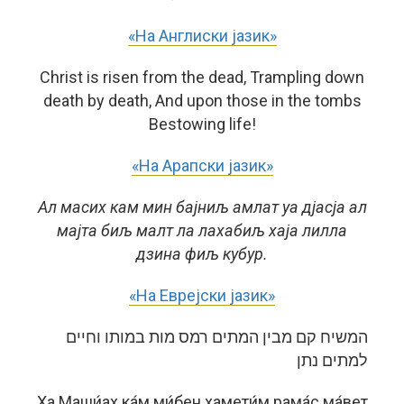
«На Англиски јазик»
Christ is risen from the dead, Trampling down
death by death, And upon those in the tombs
Bestowing life!
«На Арапски јазик»
Ал масих кам мин бајниљ амлат уа дјасја ал
мајта биљ малт ла лахабиљ хаја лилла
дзина фиљ кубур.
«На Еврејски јазик»
המשיח קם מבין המתים רמס מות במותו וחיים
למתים נתן
Ха Маши́ах ка́м ми́бен хамети́м рама́с ма́вет