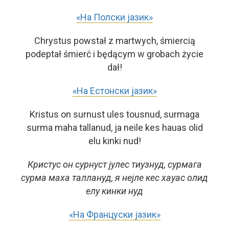
«На Полски јазик»
Chrystus powstał z martwych, śmiercią
podeptał śmierć i będącym w grobach życie
dał!
«На Естонски јазик»
Kristus on surnust ules tousnud, surmaga
surma maha tallanud, ja neile kes hauas olid
elu kinki nud!
Кристус он сурнуст јулес тиузнуд, сурмага
сурма маха таллануд, я нејле кес хауас олид
елу кинки нуд
«На Француски јазик»