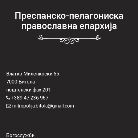
Преспанско-пелагониска
православна епархија
Влатко Миленкоски 55
7000 Битола
поштенски фах 201
+389 47 236 967
mitropolija.bitola@gmail.com
Богослужби