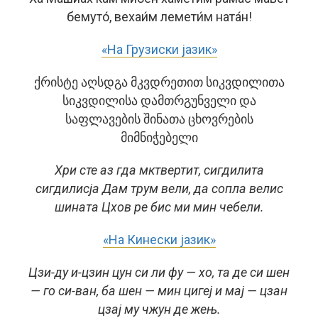
бемуто́, вехаи́м лемети́м ната́н!
«На Грузиски јазик»
ქრისტე აღსდგა მკვდრეთით სიკვდილითა
სიკვდილისა დამთრგუნველი და
საფლავების შინათა ცხოვრების
მიმნიჭებელი
Хри сте аз гда мктвертит, сигдилита
сигдилисја Дам трум вели, да сопла велис
шината Цхов ре бис ми мин чебели.
«На Кинески јазик»
Цзи-ду и-цзин цун си ли фу — хо, та де си шен
— го си-ван, ба шен — мин цигеј и мај — цзан
цзај му чжун де жењ.