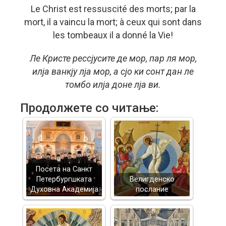
Le Christ est ressuscité des morts; par la
mort, il a vaincu la mort; à ceux qui sont dans
les tombeaux il a donné la Vie!
Ле Кристе рессјусите де мор, пар ля мор,
илја ванкју лја мор, а сјо ки сонт дан ле
томбо илја доне лја ви.
Продолжете со читање:
Посета на Санкт
Петербургшката
Велигденско
Духовна Академија
послание