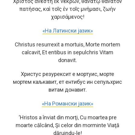
Χριστὸς ἀνέστη ἐκ νεκρῶν, θανάτῳ θάνατον
πατήσας, καὶ τοῖς ἐν τοῖς μνήμασι, ζωὴν
χαρισάμενος!
«На Латински јазик»
Christus resurrexit a mortuis, Morte mortem
calcavit, Et entibus in sepulchris Vitam
donavit.
Христус резурексит е мортуис, морте
мортем каљкавит, ет ентибус ин сепуљхрис
витам донавит.
«На Романски јазик»
‘Hristos a înviat din morţi, Cu moartea pre
moarte călcând, Şi celor din morminte Viaţă
dăruindu-le!