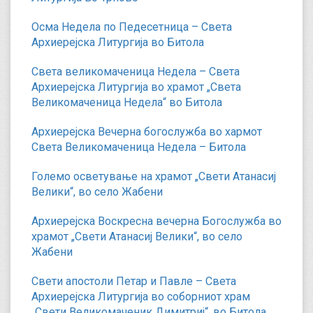
Осма Недела по Педесетница – Света
Архиерејска Литургија во Битола
Света великомаченица Недела – Света
Архиерејска Литургија во храмот „Света
Великомаченица Недела“ во Битола
Архиерејска Вечерна богослужба во хармот
Света Великомаченица Недела – Битола
Големо осветување на храмот „Свети Атанасиј
Велики“, во село Жабени
Архиерејска Воскресна вечерна Богослужба во
храмот „Свети Атанасиј Велики“, во село
Жабени
Свети апостоли Петар и Павле – Света
Архиерејска Литургија во соборниот храм
„Свети Великомаченик Димитриј“, во Битола