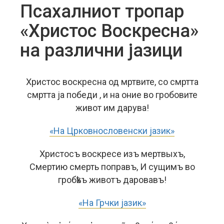
Псахалниот тропар
«Христос Воскресна»
на различни јазици
Христос воскресна од мртвите, со смртта
смртта ја победи , и на оние во гробовите
живот им дарува!
«На Црковнословенски јазик»
Христосъ воскресе изъ мертвыхъ,
Смертию смерть поправъ, И сущимъ во
гробѣхъ животъ даровавъ!
«На Грчки јазик»