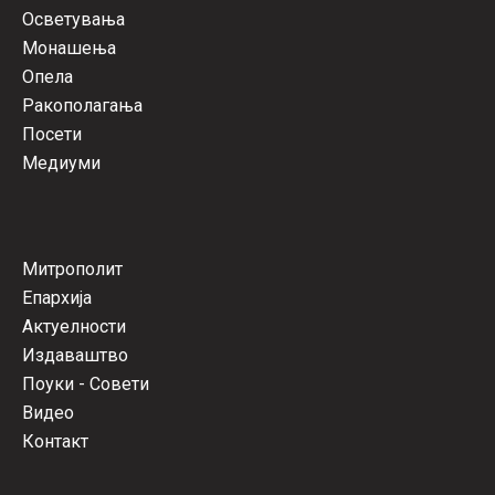
Осветувања
Монашења
Опела
Ракополагања
Посети
Медиуми
Митрополит
Епархија
Актуелности
Издаваштво
Поуки - Совети
Видео
Контакт