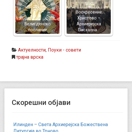
Воскресение
Христово –
Велигденско
Архиерејска
послание
Пасхална…
Актуелности
,
Поуки - совети
трајна врска
Скорешни објави
Илинден – Света Архиерејска Божествена
Литургија во Трново