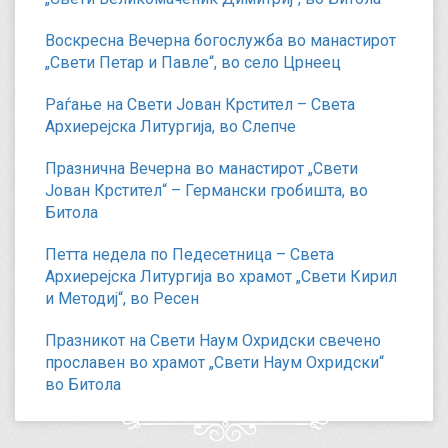
Воскресна Вечерна богослужба во манастирот
„Свети Петар и Павле“, во село Црнеец
Раѓање на Свети Јован Крстител – Света
Архиерејска Литургија, во Слепче
Празнична Вечерна во манастирот „Свети
Јован Крстител“ – Германски гробишта, во
Битола
Петта недела по Педесетница – Света
Архиерејска Литургија во храмот „Свети Кирил
и Методиј“, во Ресен
Празникот на Свети Наум Охридски свечено
прославен во храмот „Свети Наум Охридски“
во Битола