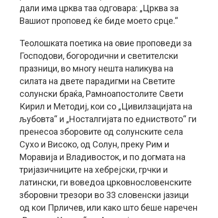
дали има црква таа одговара: „Црква за
Вашиот проповед ќе биде моето срце.“
Теолошката поетика на овие проповеди за
Господови, богородични и светителски
празници, во многу нешта наликува на
силата на двете парадигми на Светите
солунски браќа, Рамноапостолите Свети
Кирил и Методиј, кои со „Цивилзацијата на
љубовта“ и „Носталгијата по едниството“ ги
пренесоа зборовите од солунските села
Сухо и Високо, од Солун, преку Рим и
Моравија и Владивосток, и по догмата на
тријазичниците на хебрејски, грчки и
латински, ги воведоа црковнословенските
зборовни трезори во 33 словенски јазици
од кои Прличев, или како што беше наречен