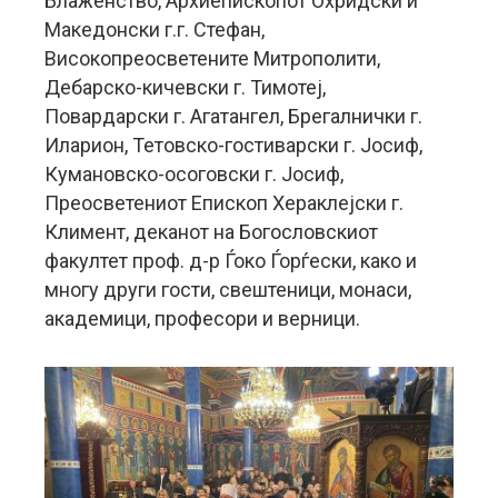
Блаженство, Архиепископот Охридски и
Македонски г.г. Стефан,
Високопреосветените Митрополити,
Дебарско-кичевски г. Тимотеј,
Повардарски г. Агатангел, Брегалнички г.
Иларион, Тетовско-гостиварски г. Јосиф,
Кумановско-осоговски г. Јосиф,
Преосветениот Епископ Хераклејски г.
Климент, деканот на Богословскиот
факултет проф. д-р Ѓоко Ѓорѓески, како и
многу други гости, свештеници, монаси,
академици, професори и верници.