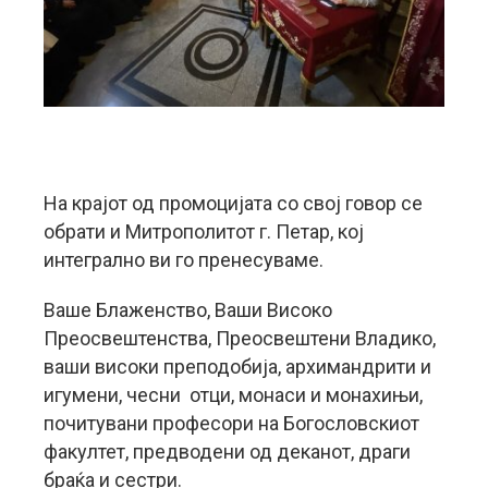
На крајот од промоцијата со свој говор се
обрати и Митрополитот г. Петар, кој
интегрално ви го пренесуваме.
Ваше Блаженство, Ваши Високо
Преосвештенства, Преосвештени Владико,
ваши високи преподобија, архимандрити и
игумени, чесни отци, монаси и монахињи,
почитувани професори на Богословскиот
факултет, предводени од деканот, драги
браќа и сестри.