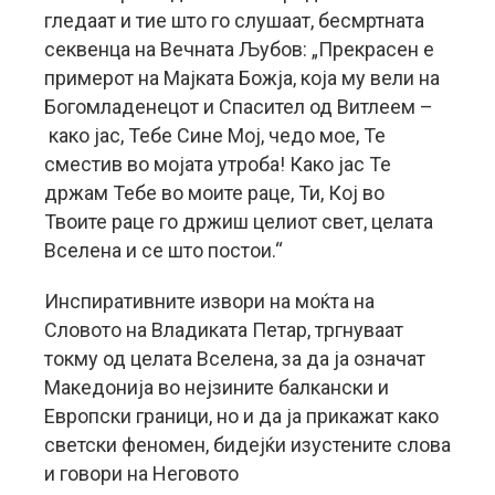
гледаат и тие што го слушаат, бесмртната
секвенца на Вечната Љубов: „Прекрасен е
примерот на Мајката Божја, која му вели на
Богомладенецот и Спасител од Витлеем –
како јас, Тебе Сине Мој, чедо мое, Те
сместив во мојата утроба! Како јас Те
држам Тебе во моите раце, Ти, Кој во
Твоите раце го држиш целиот свет, целата
Вселена и се што постои.“
Инспиративните извори на моќта на
Словото на Владиката Петар, тргнуваат
токму од целата Вселена, за да ја означат
Македонија во нејзините балкански и
Европски граници, но и да ја прикажат како
светски феномен, бидејќи изустените слова
и говори на Неговото