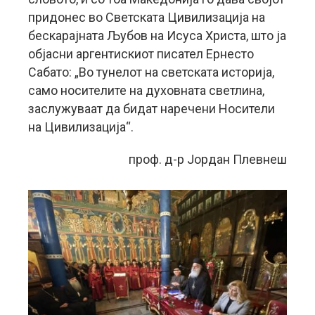
придонес во Светската Цивилизација на
бескарајната Љубов на Исуса Христа, што ја
објасни аргентискиот писател Ернесто
Сабато: „Во тунелот на светската историја,
само носителите на духовната светлина,
заслужуваат да бидат наречени Носители
на Цивилизација“.
проф. д-р Јордан Плевнеш