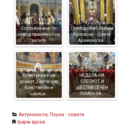
Сослужување по
Преподобен Јоаким
повод празникот на
Крчовски – Света
Светите…
Архиерејска…
Осветување на
НЕДЕЛА НА
храмот „Свети цар
СЛЕПИОТ И
Константин и
ШЕСТМЕСЕЧЕН
царица…
ПОМЕН ЗА…
Актуелности
,
Поуки - совети
трајна врска