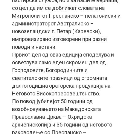
пастирска служба, но и за нашите верници,
со цел да им се доближат словата на
Митрополитот Преспанско – пелагониски и
администраторот Австралиско –
новозеландски г. Петар (Каревски),
импровизирано изговорени при разни
поводи и настани.
Првиот дел од оваа едиција споделува и
осветлува само еден скромен дел од
Господовите, Богородичните и
светителските празници од огромната
долгогодишна ораторска продукција на
Неговото Високопреосвештенство.
По повод јубилејот 50 години од
возобновувањето на Македонската
Православна Црква – Охридска
архиепископија и 35 години од неговото
раководење со Преспанско –