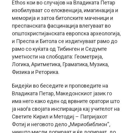
Ethos кои во случајов на Владиката Петар
изобилуваат со елоквенција, имагинација и
меморија и затоа битолските маченици и
преспанската фасцинација влегуваат во
општохристијанската европска археологија,
и Преспа и Битола се издигнуваат рамо до
рамо со куќата од Тибинген и Седумте
уметности на слободата: Геометрија,
Логика, Аритметика, Граматика, Музика,
Физика и Реторика.
Бидејќи во беседите и проповедите на
Владиката Петар, Македонскиот јазик го
има него како еден од врвните оратори што
ја наоѓа својата инспирација кај учителот на
Светите Кирил и Методиј – Патријахот
Фотиј и неговото дело „Мириобиблион“,
чиишто мисли допираат и ќе допираат до