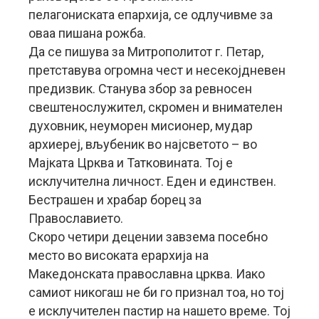
пелагониската епархија, се одлучивме за
оваа пишана рожба.
Да се пишува за Митрополитот г. Петар,
претставува огромна чест и несекојдневен
предизвик. Станува збор за ревносен
свештенослужител, скромен и внимателен
духовник, неуморен мисионер, мудар
архиереј, вљубеник во најсветото – во
Мајката Црква и Татковината. Тој е
исклучителна личност. Еден и единствен.
Бестрашен и храбар борец за
Православието.
Скоро четири децении завзема посебно
место во високата ерархија на
Македонската православна црква. Иако
самиот никогаш не би го признал тоа, но тој
е исклучителен пастир на нашето време. Тој