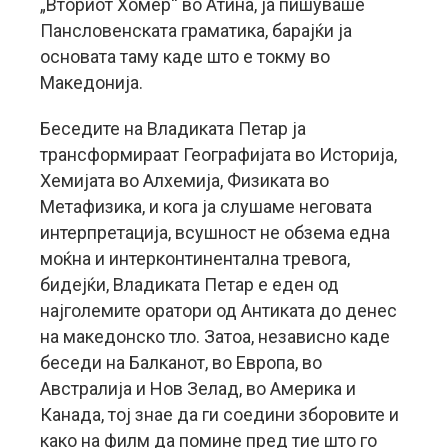
„Вториот Хомер“ во Атина, ја пишуваше
Пансловенската граматика, барајќи ја
основата таму каде што е токму во
Македонија.
Беседите на Владиката Петар ја
трансформираат Географијата во Историја,
Хемијата во Алхемија, Физиката во
Метафизика, и кога ја слушаме неговата
интерпретација, всушност не обзема една
моќна и интерконтинентална тревога,
бидејќи, Владиката Петар е еден од
најголемите оратори од Антиката до денес
на македонско тло. Затоа, независно каде
беседи на Балканот, во Европа, во
Австралија и Нов Зелад, во Америка и
Канада, тој знае да ги соедини зборовите и
како на филм да помине пред тие што го