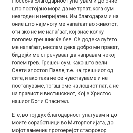
Посебнa благодарност упатувам и до оние
што постојано мора да ме трпат, кога сум
незгоден и непријатен. Им благодарам и на
оние што најмногу ме напаѓаат во животот,
оти ако не ме напаѓаат, кој знае колку
поголем грешник ќе бев. Сè додека луѓето
ме напаѓаат, мислам дека добро ми прават,
бидејќи ме спречуваат да направам некој
голем грев. Грешен сум, како што вели
Свети апостол Павле, т.е. најгрешниот од
сите, и ако така не се чувствуваме и не
постапуваме, тогаш сме на лошиот пат, а не
на правиот и вистинскиот, Кој е Христос
нашиот Бог и Спасител.
Ете, во тој дух благодарност упатувам и до
моите соработници во Миторполијата, до
мојот заменик протоерејот стафровор