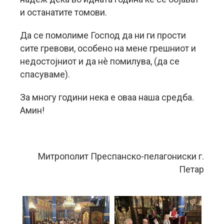
и останатите томови.
Да се помолиме Господ да ни ги прости
сите гревови, особено на мене грешниот и
недостојниот и да нè помилува, (да се
спасуваме).
За многу години нека е оваа наша средба.
Амин!
Митрополит Преспанско-пелагониски г.
Петар