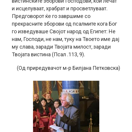
вистинските зборови Господови, кои лечат
и исцелуваат, храбрат и просветлуваат.
Предговорот ќе го завршиме со
прекрасните зборови од псалмите кога Бог
го изведуваше Својот народ од Египет: Не
нам, Господи, не нам, туку на Твоето име дај
му слава, заради Твојата милост, заради
Твојата вистина (Псал .113, 9).
(Од приредувачот м-р Билјана Петковска)