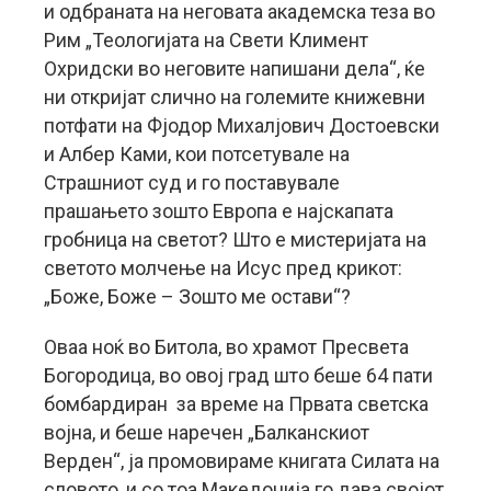
и одбраната на неговата академска теза во
Рим „Теологијата на Свети Климент
Охридски во неговите напишани дела“, ќе
ни откријат слично на големите книжевни
потфати на Фјодор Михалјович Достоевски
и Албер Ками, кои потсетувале на
Страшниот суд и го поставувале
прашањето зошто Европа е најскапата
гробница на светот? Што е мистеријата на
светото молчење на Исус пред крикот:
„Боже, Боже – Зошто ме остави“?
Оваа ноќ во Битола, во храмот Пресвета
Богородица, во овој град што беше 64 пати
бомбардиран за време на Првата светска
војна, и беше наречен „Балканскиот
Верден“, ја промовираме книгата Силата на
словото, и со тоа Македонија го дава својот