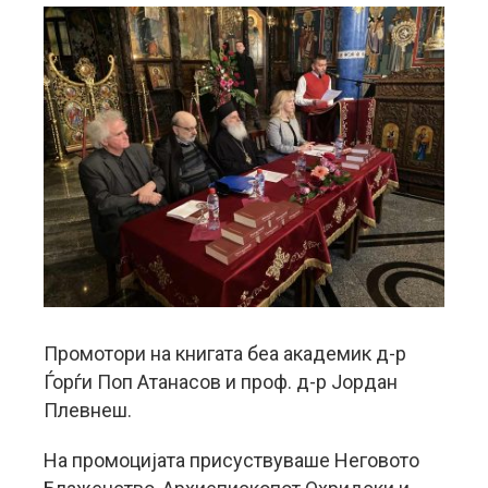
Промотори на книгата беа aкадемик д-р
Ѓорѓи Поп Атанасов и проф. д-р Јордан
Плевнеш.
На промоцијата присуствуваше Неговото