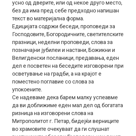
усно од дверите, или од некое друго место,
без да има пред себе предходно напишан
текст во материјална форма.
Едицијата содржи беседи, проповеди за
Господовите, Богородичните, светителските
празници, неделни проповеди, слова за
позначајни јубилеи и настани, Божикни и
Велигденски посланици, предавања, еден
дел е посветен на беседите изговорени при
осветување на градби, а на крајот е
поместено поглавие со слова за
упокоените.
Се надеваме дека барем малку успеавме
да ви доближиме еден мал дел од богатата
ризница на изговорени слова на
Митрополитот г. Петар, бидејќи верниците
во храмовите очекуваат да ги слушнат