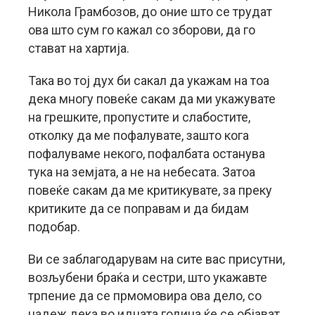
Никола Грамбозов, до оние што се трудат
ова што сум го кажал со зборови, да го
стават на хартија.
Така во тој дух би сакал да укажам на тоа
дека многу повеќе сакам да ми укажувате
на грешките, пропустите и слабостите,
отколку да ме пофалувате, зашто кога
пофалуваме некого, пофалбата останува
тука на земјата, а не на небесата. Затоа
повеќе сакам да ме критикувате, за преку
критиките да се поправам и да бидам
подобар.
Ви се заблагодарувам на сите вас присутни,
возљубени браќа и сестри, што укажавте
трпение да се прмомовира ова дело, со
надеж дека во идната година ќе се објават