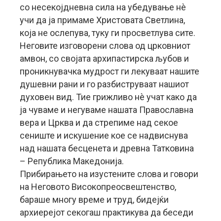
со несекојдневна сила на убедување нè
учи да ја примаме Христовата Светлина,
која не ослепува, туку ги просветлува сите.
Неговите изговорени слова од црковниот
амвон, со својата архипастирска љубов и
проникнувачка мудрост ги лекуваат нашите
душевни рани и го разбиструваат нашиот
духовен вид. Тие грижливо нè учат како да
ја чуваме и негуваме нашата Православна
вера и Црква и да стрепиме над секое
сениште и искушение кое се надвиснува
над нашата бесценета и древна Татковина
– Република Македонија.
Прибирањето на изустените слова и говори
на Неговото Високопреосвештенство,
бараше многу време и труд, бидејќи
архиерејот секогаш практикува да беседи