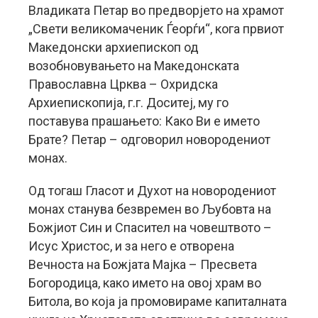
Владиката Петар во предворјето на храмот
„Свети великомаченик Ѓеорѓи“, кога првиот
Mакедонски архиепископ од
возобновувањето на Македонската
Православна Црква – Охридска
Архиепископија, г.г. Доситеј, му го
поставува прашањето: Како Ви е името
Брате? Петар – одговорил новородениот
монах.
Од тогаш Гласот и Духот на новородениот
монах станува безвремен во Љубовта на
Божјиот Син и Спасител на човештвото –
Исус Христос, и за него е отворена
Вечноста на Божјата Мајка – Пресвета
Богородица, како името на овој храм во
Битола, во која ја промовираме капиталната