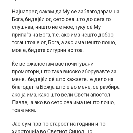
Најнапред сакам да Му се заблагодарам на
Бога, бидејќи од сето ова што до сега го
слушнав, ништо не е мое, туку сè Му
припаѓа на Бога, т.е. ако има нешто добро,
тогаш тоа е од Бога, а ако има нешто лошо,
мое е, бидете сигурни во тоа.
Ќе ве ожалостам вас почитувани
промотори, што така високо зборувавте за
мене, бидејќи сè што кажавте, е дело на
благодатта Божја што е во мене, се разбира
ако ја има, како што вели Свети апостол
Павле, а ако во сето ова има нешто лошо,
тоа е мое.
Јас сум прв по старост на години и по
хиротонија во Светиот Синод, но