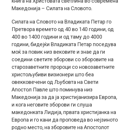
книга на Христовата светлина во современа
Македонија – Силата на Словото.
Силата на Словото на Владиката Петар го
Претвора времето од 40 во 140 години, од
400 во 1400 години и од таму до 4000
години, бидејќи Владиката Петар поседува
моќ за повик низ вековите и знае да ги
соедини светите зборови со зборовите на
старозаветните пророци со новозаветните
христољубиви визионери што беа
овекковечени од Љубовта на Свети
Апостол Павле што поминува низ
Македонија за да ја христијанизира Европа,
и кога неговите зборови ги слуша
македонката Лидија, првата христијанка на
Европа и го кани да проповеда во нејзиното
родно место, на зборовите на Апостолот