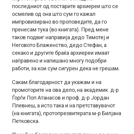
последниот од постарите архиереи што се
осмелив од она што сум го кажал
импровизирано во проповедите, да го
пренесам тука (во книгата). Пред мене
таков подвиг направија дедо Тимотеј и
Неговото Блаженство, дедо Стефан, а
секако и другите браќа архиереи имаат
направено и напишано многу подобри
работи, за кои сум сигурен дека не грешам.
Сакам благодарност да укажам и на
промоторите на ова дело, на академик д-р
Ѓорѓи Поп Атанасов и проф. д-р Јордан
Плевнеш, а исто така и на претставувачот
(на книгата), протопрезвитерата м-р Билјана
Петковска.