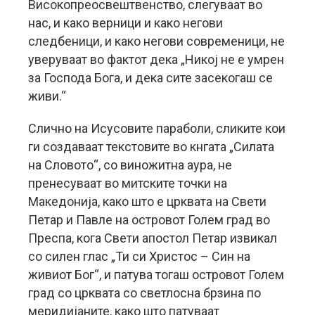
Високопреосвештвенство, слегуваат во
нас, и како верници и како негови
следбеници, и како негови современици, не
уверуваат во фактот дека „Никој не е умрен
за Господа Бога, и дека сите засекогаш се
живи.“
Слично на Исусовите параболи, сликите кои
ги создаваат текстовите во кнгата „Силата
на Словото“, со виножитна аура, не
пренесуваат во митските точки на
Македонија, како што е црквата на Свети
Петар и Павле на островот Голем град во
Преспа, кога Свети апостол Петар извикал
со силен глас „Ти си Христос – Син на
живиот Бог“, и патува тогаш островот Голем
град со црквата со светлосна брзина по
меридијаните, како што патуваат