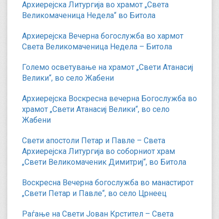
Архиерејска Литургија во храмот „Света
Великомаченица Недела“ во Битола
Архиерејска Вечерна богослужба во хармот
Света Великомаченица Недела – Битола
Големо осветување на храмот „Свети Атанасиј
Велики“, во село Жабени
Архиерејска Воскресна вечерна Богослужба во
храмот „Свети Атанасиј Велики“, во село
Жабени
Свети апостоли Петар и Павле – Света
Архиерејска Литургија во соборниот храм
„Свети Великомаченик Димитриј“, во Битола
Воскресна Вечерна богослужба во манастирот
„Свети Петар и Павле“, во село Црнеец
Раѓање на Свети Јован Крстител – Света