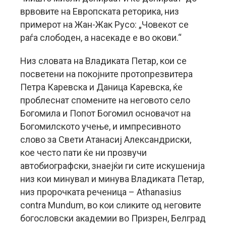
врвовите на Европската реторика, низ
примерот на Жан-Жак Русо: „Човекот се
раѓа слободен, а насекаде е во окови.“
Низ словата на Владиката Петар, кои се
посветени на покојните протопрезвитера
Петра Каревска и Даница Каревска, ќе
проблеснат спомените на неговото село
Богомила и Попот Богомил основачот на
Богомилското учење, и импресивното
слово за Свети Атанасиј Александриски,
кое често пати ќе ни прозвучи
автобиографски, знаејќи ги сите искушенија
низ кои минувал и минува Владиката Петар,
низ пророчката реченица – Athanasius
contra Mundum, во кои сликите од неговите
богословски академии во Призрен, Белград