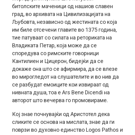
битолските маченици од нашиов славен
град, во архивата на Цивилизацијата на
Љубовта, независно од жестината со која
им биле отсечени главите во 1375 година,
тие патуваат со силата на реториката на
Владиката Петар, која може да се
споредува со римските говорници
Кантилиен и Цицерон, бидејќи да се
докаже она што се афирмира, да се влезе
во мирогледот на слушателите и во нив да
се разбудат емоиците кои извираат од
нивната душа, тоа е Ars Bene Dicendi на
авторот што вечерва го промовираме.
Кој знае почнувајќи од Аристотел дека
сликите се основа на мислата, знае да ги
поврзи во духовно единство Logos Pathos и