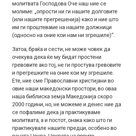
молитвата Господова Оче наш ние се
молиме: „опрости ни ги нашите долговите
(или нашите прегрешенија) како и ние што
им ги проштеваме на нашите должници
(односно на оние кои нам ни згрешиле)“.
Затоа, браќа и сести, не може човек да
очекува дека ќе му бидат простени
гревовите ако тој, не ги простува гревовите
и прегрешките на оние кои му згрешиле.
Ете, ние сме Православни христијани во
овие наши македонски простори, во оваа
наша библиска земја Македонија скоро
2000 години, но, не можеме и денес ние да
се пофалиме дека ја практикуваме
молитвата, а и постот, онака како што ги
практикувале нашите предци, особено во
раната Црква, Црквата на првите