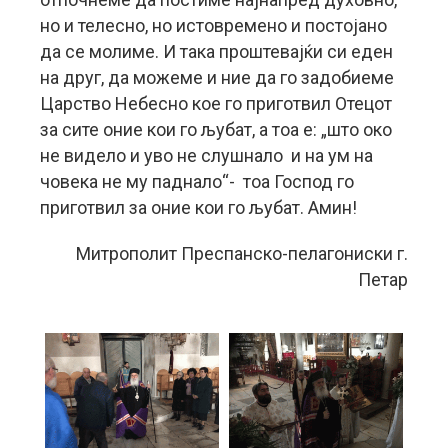
но и телесно, но истовремено и постојано
да се молиме. И така проштевајќи си еден
на друг, да можеме и ние да го задобиеме
Царство Небесно кое го приготвил Отецот
за сите оние кои го љубат, а тоа е: „што око
не видело и уво не слушнало и на ум на
човека не му паднало“- тоа Господ го
приготвил за оние кои го љубат. Амин!
Митрополит Преспанско-пелагониски г.
Петар