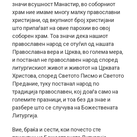
значи всушност Манастир, во соборниот
храм ние имаме многу малку православни
христијани, од вкупниот број христијани
што припаѓаат на овие парохии во овој
соборен храм. Тоа значи дека нашиот
православен народ се отуѓил од нашата
Православна вера и Црква, во голема мера,
и постанал не православен народ според
литургискиот живот и животот на Црквата
Христова, според Светото Писмо и Светото
Предание, туку постанал народ по
традиција православен, кој доаѓа само на
големите празници, и тоа без да знае и
разбере што се случува на Божествената
Литургија.
Вие, браќа и сести, кои почесто сте