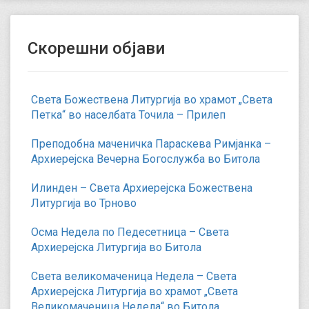
Скорешни објави
Света Божествена Литургија во храмот „Света
Петка“ во населбата Точила – Прилеп
Преподобна маченичка Параскева Римјанка –
Архиерејска Вечерна Богослужба во Битола
Илинден – Света Архиерејска Божествена
Литургија во Трново
Осма Недела по Педесетница – Света
Архиерејска Литургија во Битола
Света великомаченица Недела – Света
Архиерејска Литургија во храмот „Света
Великомаченица Недела“ во Битола