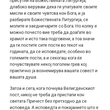
присутни на Божествената Литургија,
длабоко верувам дека ги упатувате своите
мисли и своите чувтсва кон Бога, и ја
разбирате Божествената Литургија, се
молите и заедничарите со Бога. Но колку е
можно почесто вие треба да доаѓате во
храмот и исто така подговени, а тоа значи
да ги постите сите пости во текот на
годината, да се исповедате, особено во
големите пости, а и секогаш кога ќе
почувствувате некој поголем грев кој
практично ја вознемирува вашата совест и
вашата душа.
Затоа и сега, кога почнува Велигденскиот
пост, никој не треба да пристапи кон
светата Причест без претходно да се
исповеда. А исповедта и покајанието што е