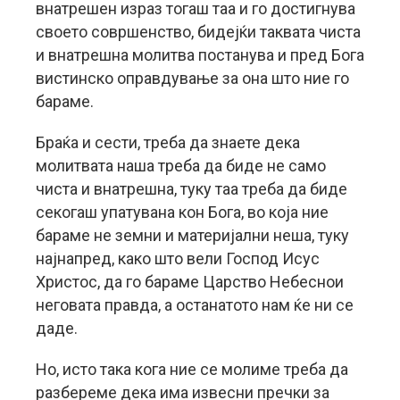
внатрешен израз тогаш таа и го достигнува
своето совршенство, бидејќи таквата чиста
и внатрешна молитва постанува и пред Бога
вистинско оправдување за она што ние го
бараме.
Браќа и сести, треба да знаете дека
молитвата наша треба да биде не само
чиста и внатрешна, туку таа треба да биде
секогаш упатувана кон Бога, во која ние
бараме не земни и материјални неша, туку
најнапред, како што вели Господ Исус
Христос, да го бараме Царство Небеснои
неговата правда, а останатото нам ќе ни се
даде.
Но, исто така кога ние се молиме треба да
разбереме дека има извесни пречки за