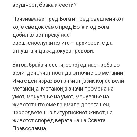
всушност, браќа и сести?
Признавање пред Бога и пред свештеникот
кој е сведок само пред Бога и од Бога
добил власт преку нас
свештенослужителите – архиереите да
отпушта и да задржува гревови.
Затоа, браќа и сести, секој од нас треба во
велигденскиот пост да отпочне со метании.
Има еден израз во грчкиот јазик кој се вели
Метаноија. Метаноија значи промена на
умот, менување на умот, менување на
животот што сме го имале досегашен,
несоодветен на литургискиот живот, на
животот според верата наша Ссвета
Православна.