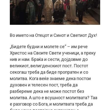
Во името на Отецот и Синот и Светиот Дух!
„Бидете будни и молете се“ – им рече
Христос на Своите Свети ученици, а преку
нив и нам. Браќа и сести, дојдовме до
великиот, велигденскиот пост. Постот
секогаш треба да биде пропратен и со
молитва. Кога веќе знаеме дека постои
духовен и телесен пост, треба да
разбереме дека не може постот без
молитва. А што е всушност молитвата? Таа
е разговор со Бога, и молитвата треба да