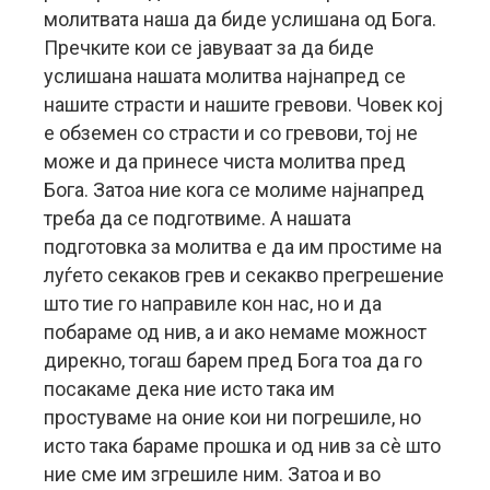
молитвата наша да биде услишана од Бога.
Пречките кои се јавуваат за да биде
услишана нашата молитва најнапред се
нашите страсти и нашите гревови. Човек кој
е обземен со страсти и со гревови, тој не
може и да принесе чиста молитва пред
Бога. Затоа ние кога се молиме најнапред
треба да се подготвиме. А нашата
подготовка за молитва е да им простиме на
луѓето секаков грев и секакво прегрешение
што тие го направиле кон нас, но и да
побараме од нив, а и ако немаме можност
дирекно, тогаш барем пред Бога тоа да го
посакаме дека ние исто така им
простуваме на оние кои ни погрешиле, но
исто така бараме прошка и од нив за сè што
ние сме им згрешиле ним. Затоа и во