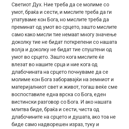
Светиот Дух. Ние треба да се молиме со
умот, браќа и сести, и мислите треба да ги
упатуваме кон Бога, но мислите треба да
преминат од умот во срцето, зашто мислите
само како мисли тие немаат многу значење
доколку тие не бидат поткрепени со нашата
волја и доколку не бидат тие спуштени од
умот во срцето. Зашто кога мислите ќе
влезат во нашите срца и ние кога од
длабочината на срцето почнуваме да се
молиме кон Бога заборавајќи на земниот и
материјалниот свет и живот, тогаш веќе сме
воспоставиле една врска со Бога, еден
вистински разговор со Бога. И ако нашата
млитва биде, браќа и сести, чиста од
длабочините на срцето и душата, ако тоа не
биде само надворешен израз, туку и