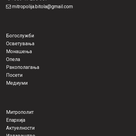
mitropolija.bitola@gmail.com
Богослужби
Осветувања
Монашења
Опела
Ракополагања
Посети
Медиуми
Митрополит
Епархија
Актуелности
Издаваштво