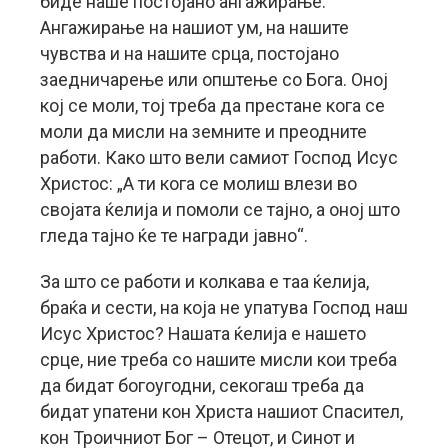
биде наше постојано ангажирање.
Ангажирање на нашиот ум, на нашите
чувства и на нашите срца, постојано
заедничарење или општење со Бога. Оној
кој се моли, тој треба да престане кога се
моли да мисли на земните и преодните
работи. Како што вели самиот Господ Исус
Христос: „А ти кога се молиш влези во
својата ќелија и помоли се тајно, а оној што
гледа тајно ќе те награди јавно“.
За што се работи и колкава е таа ќелија,
браќа и сести, на која не упатува Господ наш
Исус Христос? Нашата ќелија е нашето
срце, ние треба со нашите мисли кои треба
да бидат богоугодни, секогаш треба да
бидат упатени кон Христа нашиот Спасител,
кон Троичниот Бог – Отецот, и Синот и