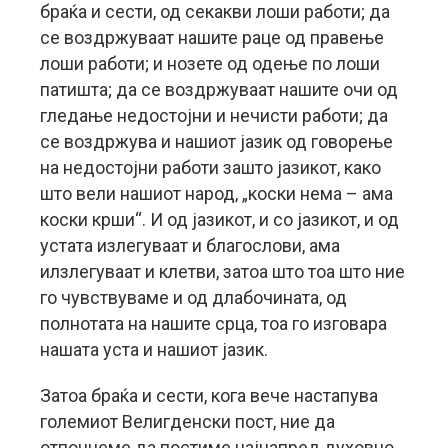
браќа и сести, од секакви лоши работи; да
се воздржуваат нашите раце од правење
лоши работи; и нозете од одење по лоши
патишта; да се воздржуваат нашите очи од
гледање недостојни и нечисти работи; да
се воздржува и нашиот јазик од говорење
на недостојни работи зашто јазикот, како
што вели нашиот народ, „коски нема – ама
коски крши“. И од јазикот, и со јазикот, и од
устата излегуваат и благослови, ама
илзлегуваат и клетви, затоа што тоа што ние
го чувствуваме и од длабочината, од
полнотата на нашите срца, тоа го изговара
нашата уста и нашиот јазик.
Затоа браќа и сести, кога вече настапува
големиот Велигденски пост, ние да
отпочнеме да постиме најнапред духовно,