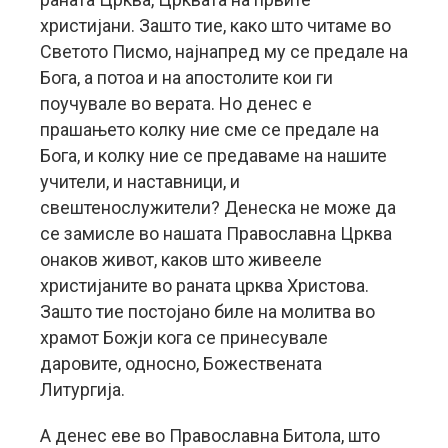
христијани. Зашто тие, како што читаме во
Светото Писмо, најнапред му се предале на
Бога, а потоа и на апостолите кои ги
поучувале во верата. Но денес е
прашањето колку ние сме се предале на
Бога, и колку ние се предаваме на нашите
учители, и наставници, и
свештенослужители? Денеска не може да
се замисле во нашата Православна Црква
онаков живот, каков што живееле
христијаните во раната црква Христова.
Зашто тие постојано биле на молитва во
храмот Божји кога се принесувале
даровите, односно, Божествената
Литургија.
А денес еве во Православна Битола, што