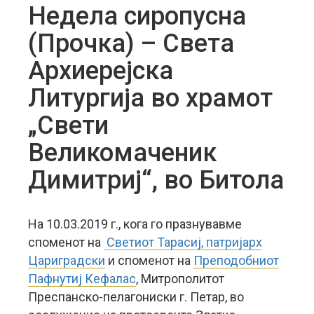
Недела сиропусна
(Прочка) – Света
Архиерејска
Литургија во храмот
„Свети
Великомаченик
Димитриј“, во Битола
На 10.03.2019 г., кога го празнувавме
споменот на
Светиот Тарасиј, патријарх
Цариградски
и споменот на
Преподобниот
Пафнутиј Кефалас
, Митрополитот
Преспанско-пелагониски г. Петар, во