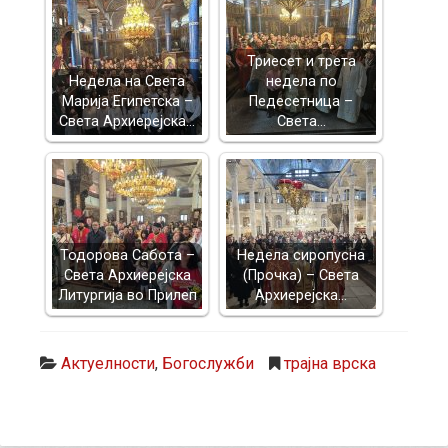
Триесет и трета
Недела на Света
недела по
Марија Египетска –
Педесетница –
Света Архиерејска…
Света…
Тодорова Сабота –
Недела сиропусна
Света Архиерејска
(Прочка) – Света
Литургија во Прилеп
Архиерејска…
Актуелности
,
Богослужби
трајна врска