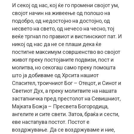
И секој од нас, кој ќе го промени својот ум,
својот начин на живеење од полошо на
подобро, од недостојно на достојно, од
несвето на свето, од нечесо на чесно, тој
веќе тргнал по правиот и вистинскиот пат. И
никој од нас да не се плаши дека ќе
постигне максимум совршенство во својот
живот преку постојаните подвизи, пост и
молитва, но секогаш само преку помошта
што ја добиваме од Хрсита нашиот
Спасител, троичниот Бог – Отецот, и Синот и
Светиот Дух, а преку молитвите на нашата
застапничка пред престолот на Севишниот,
Мајката Божја – Пресвета Богородица,
ангелите и сите свети. Затоа, браќа и сести,
еве настапува постот. Постот е
воздржување. Да се воздржуваме и ние,