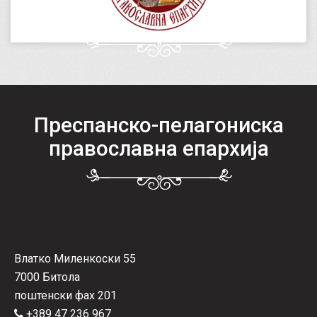
Преспанско-пелагониска
православна епархија
Влатко Миленкоски 55
7000 Битола
поштенски фах 201
+389 47 236 967