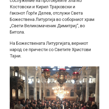
сослужение на протоереите Златко
Костовски и Кирил Трајковски и
ѓаконот Ѓорѓи Делев, отслужи Света
Божествена Литургија во соборниот храм
„Свети Великомаченик Димитриј“, во
Битола.
На Божествената Литургијата, верниот
народ се причести со Светите Христови
Тајни.