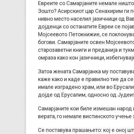
Евреите со Самарјаните немале ништо 
Зошто? Асирскиот цар Сенахирим ги по
нивно место населил јазичници од Вав
дојденци со останатите Евреи се поја
Мојсеевото Петокнижие, се поклонувал
богови. Самарјаните освен Мојсеевото
старозаветни книги и преданија и тукм
омраза како кон јазичници, избегнувај
Затоа жената Самарјанка му поставув
каже како и каде е правилно тие да се
имале изградено храм, или во Ерусали
дојде од Ерусалим, односно од Јудеите
Самарјаните кои биле измешан народ 
верата, го немале вистинското учење 
Се поставува прашањето: кој е оној ш