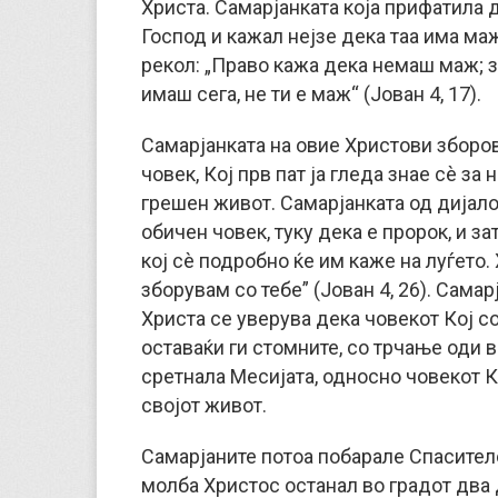
Христа. Самарјанката која прифатила 
Господ и кажал нејзе дека таа има маж
рекол: „Право кажа дека немаш маж; з
имаш сега, не ти е маж“ (Јован 4, 17).
Самарјанката на овие Христови зборов
човек, Кој прв пат ја гледа знае сè за
грешен живот. Самарјанката од дијало
обичен човек, туку дека е пророк, и з
кој сè подробно ќе им каже на луѓето. 
зборувам со тебе” (Јован 4, 26). Сама
Христа се уверува дека човекот Кој со
оставаќи ги стомните, со трчање оди в
сретнала Месијата, односно човекот К
својот живот.
Самарјаните потоа побарале Спаситело
молба Христос останал во градот два 