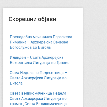
Скорешни објави
Преподобна маченичка Параскева
Римјанка – Архиерејска Вечерна
Богослужба во Битола
Илинден – Света Архиерејска
Божествена Литургија во Трново
Осма Недела по Педесетница –
Света Архиерејска Литургија во
Битола
Света великомаченица Недела –
Света Архиерејска Литургија во
храмот „Света Великомаченица