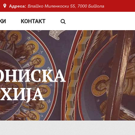
Адреса:
Влатко Миленкоски 55, 7000 Битола
КИ
КОНТАКТ
ОНИСКА
ХИЈА