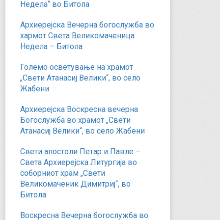
Недела“ во Битола
Архиерејска Вечерна богослужба во
хармот Света Великомаченица
Недела – Битола
Големо осветување на храмот
„Свети Атанасиј Велики“, во село
Жабени
Архиерејска Воскресна вечерна
Богослужба во храмот „Свети
Атанасиј Велики“, во село Жабени
Свети апостоли Петар и Павле –
Света Архиерејска Литургија во
соборниот храм „Свети
Великомаченик Димитриј“, во
Битола
Воскресна Вечерна богослужба во