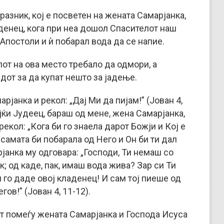
азник, кој е посветен на жената Самарјанка,
денец, кога при неа дошол Спасителот наш
Апостоли и ѝ побарал вода да се напие.
от на ова место требало да одмори, а
дот за да купат нешто за јадење.
рјанка и рекол: „Дај Ми да пијам!” (Јован 4,
ејќи Јудеец, бараш од мене, жена Самарјанка,
 рекол: „Кога би го знаела дарот Божји и Кој е
 самата би побарала од Него и Он би ти дал
рјанка му одговара: „Господи, Ти немаш со
; од каде, пак, имаш вода жива? Зар си Ти
и го даде овој кладенец! И сам тој пиеше од
гов!” (Јован 4, 11-12).
от помеѓу жената Самарјанка и Господа Исуса