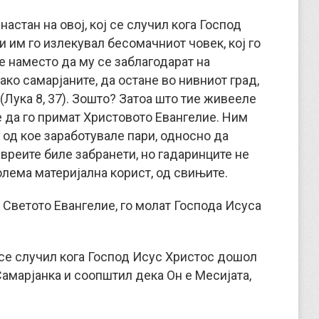
астан на овој, кој се случил кога Господ
и им го излекувал бесомачниот човек, кој го
е наместо да му се заблагодарат на
ако самарјаните, да остане во нивниот град,
 (Лука 8, 37). Зошто? Затоа што тие живееле
е да го примат Христовото Евангелие. Ним
 од кое заработувале пари, односно да
евреите биле забранети, но гадаринците не
олема материјална корист, од свињите.
 Светото Евангелие, го молат Господа Исуса
н се случил кога Господ Исус Христос дошол
Самарјанка и соопштил дека Он е Месијата,