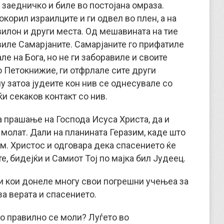
заедничко и биле во постојана омраза.
корил израилците и ги одвел во плен, а на
илон и други места. Од мешавината на тие
виле Самарјаните. Самарјаните го прифатиле
е на Бога, но не ги заборавиле и своите
 Петокнижие, ги отфрлале сите други
у затоа јудеите кон нив се однесувале со
ќи секаков контакт со нив.
а прашање на Господа Исуса Христа, да и
 молат. Дали на планината Геразим, каде што
м. Христос и одговара дека спасението ќе
, бидејќи и Самиот Тој по мајка бил Јудеец.
и кои донеле многу свои погрешни учењеа за
за верата и спасението.
то правилно се моли? Луѓето во