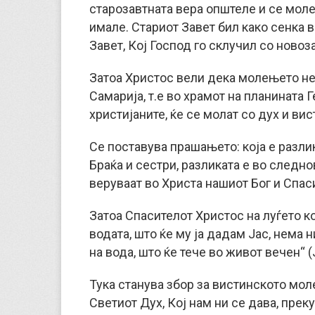
старозавтната вера општеле и се моле
имале. Стариот Завет бил како сенка 
Завет, Кој Господ го склучил со новоз
Затоа Христос вели дека молењето нем
Самарија, т.е во храмот на планината
христијаните, ќе се молат со дух и вис
Се поставува прашањето: која е разли
Браќа и сестри, разликата е во следно
веруваат во Христа нашиот Бог и Спас
Затоа Спасителот Христос на луѓето ко
водата, што ќе му ја дадам Јас, нема 
на вода, што ќе тече во живот вечен“ (Ј
Тука станува збор за вистинското мол
Светиот Дух, Кој нам ни се дава, преку