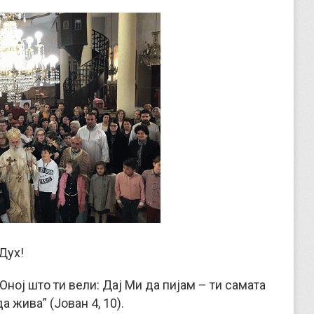
Дух!
 Оној што ти вели: Дај Ми да пијам – ти самата
а жива” (Јован 4, 10).