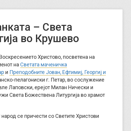
анката – Света
гија во Крушево
о Воскресението Христово, посветена на
менот на
Светата маченичка
ар
и
Преподобните Јован, Ефтимиј, Георгиј и
нско-пелагониски г. Петар, во сослужение
вле Лаповски, ерејот Милан Нически и
лужи Света Божествена Литургија во храмот
т народ се причести со Светите Христови