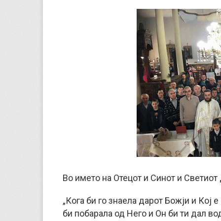
Во името на Отецот и Синот и Светиот 
„Кога би го знаела дарот Божји и Кој е
би побарала од Него и Он би ти дал вод