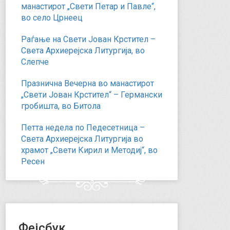
манастирот „Свети Петар и Павле“,
во село Црнеец
Раѓање на Свети Јован Крстител –
Света Архиерејска Литургија, во
Слепче
Празнична Вечерна во манастирот
„Свети Јован Крстител“ – Германски
гробишта, во Битола
Петта недела по Педесетница –
Света Архиерејска Литургија во
храмот „Свети Кирил и Методиј“, во
Ресен
Фејсбук