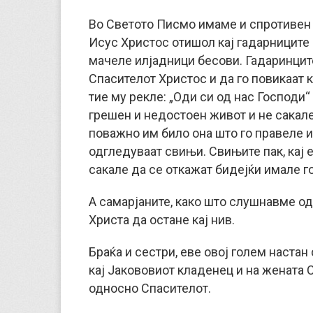
Во Светото Писмо имаме и спротивен н
Исус Христос отишол кај гадарниците 
мачеле илјадници бесови. Гадаринцит
Спасителот Христос и да го повикаат к
тие му рекле: „Оди си од нас Господи“
грешен и недостоен живот и не сакал
поважно им било она што го правеле и
одгледуваат свињи. Свињите пак, кај 
сакале да се откажат бидејќи имале г
А самарјаните, како што слушнавме од
Христа да остане кај нив.
Браќа и сестри, еве овој голем наста
кај Јакововиот кладенец и на жената 
односно Спасителот.