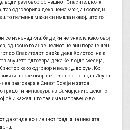
да води разговор со нашиот Спасител, кога
, таа одговорила дека нема маж, а Господ и
ашто петмина мажи си имала и овој, што го
и се изненадила, бидејќи не знаела како овој
 неа, односно го знае целиот нејзин поранешен
гот со Спасителот, свеќа дека Христос не е
атоа збунето одговара дека ќе дојде Месија,
Христос како одговор и вели: „Јас сум, Кој
рјанката после овој разговор со Господа Исуса
 неа разговара е Синот Божји и затоа
о градот и им кажува на Самарјаните дека го
ој сè и кажал што таа има направено во
т да отиде во нивниот град, а на нивната
дена.