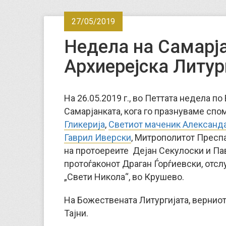
27/05/2019
Недела на Самарј
Архиерејска Литур
На 26.05.2019 г., во Петтата недела п
Самарјанката, кога го празнуваме спо
Гликерија
,
Светиот маченик Александ
Гаврил Иверски
, Митрополитот Преспа
на протоереите Дејан Секулоски и Па
протоѓаконот Драган Ѓорѓиевски, отс
„Свети Никола“, во Крушево.
На Божествената Литургијата, вернио
Тајни.