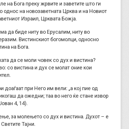
ле на Бога преку жрвите и заветите што ги
во однос на новозаветната Црква и на Новиот
аветниот Израил, Црквата Божја.
а да биде ниту во Ерусалим, ниту во
 Геразим. Вистинскиот богомолци, односно
тина на Бога.
ката да се моли човек со дух и вистина?
во: со вистина и дух се молат оние кои
ител.
и доаѓаат при Него им вели: „а кој пие од
никогаш да ожедни; таа во него ќе стане извор
ован 4, 14).
ење, за молењето со дух и вистина. Духот – е
 Светите Тајни.