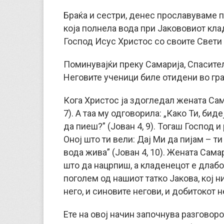
Браќа и сестри, денес прославуваме пр
која полнела вода при Јакововиот кла
Господ Исус Христос со своите Свети 
Поминувајќи преку Самарија, Спасител
Неговите ученици биле отидени во гра
Кога Христос ја здогледал жената Сама
7). А таа му одговорила: „Како Ти, бид
да пиеш?” (Јован 4, 9). Тогаш Господ и
Оној што ти вели: Дај Ми да пијам – ти
вода жива” (Jован 4, 10). Жената Сама
што да нацрпиш, а кладенецот е длабок
поголем од нашиот татко Јакова, кој н
него, и синовите негови, и добитокот не
Ете на овој начин започнува разговор