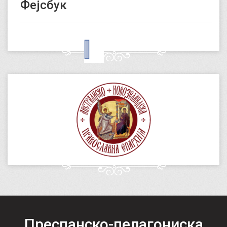
Фејсбук
Преспанско-пелагониска