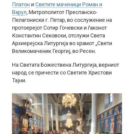
Платон
и
Светите маченици Роман и
Варул
, Митрополитот Преспанско-
Пелагониски г. Петар, во сослужение на
протоерејот Сотир Гочевски и ѓаконот
Константин Сековски, отслужи Света
Архиерејска Литургија во храмот „Свети
Великомаченик Георгиј, во Ресен.
На Светата Божествена Литургија, верниот
народ се причести со Светите Христови
Тајни.