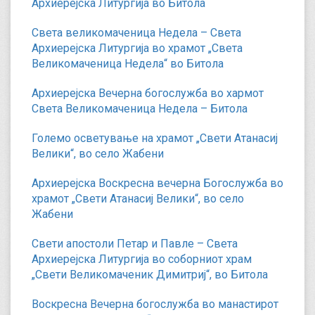
Архиерејска Литургија во Битола
Света великомаченица Недела – Света
Архиерејска Литургија во храмот „Света
Великомаченица Недела“ во Битола
Архиерејска Вечерна богослужба во хармот
Света Великомаченица Недела – Битола
Големо осветување на храмот „Свети Атанасиј
Велики“, во село Жабени
Архиерејска Воскресна вечерна Богослужба во
храмот „Свети Атанасиј Велики“, во село
Жабени
Свети апостоли Петар и Павле – Света
Архиерејска Литургија во соборниот храм
„Свети Великомаченик Димитриј“, во Битола
Воскресна Вечерна богослужба во манастирот