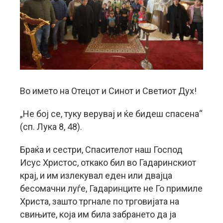
Во името на Отецот и Синот и Светиот Дух!
„Не бој се, туку верувај и ќе бидеш спасена“
(сп. Лука 8, 48).
Браќа и сестри, Спасителот наш Господ
Исус Христос, откако бил во Гадаринскиот
крај, и им излекувал еден или двајца
бесомачни луѓе, Гадаринците не Го примиле
Христа, зашто тргнале по трговијата на
свињите, која им била забрането да ја