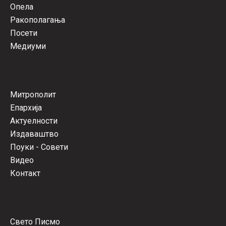
Опела
Ракополагања
Посети
Медиуми
Митрополит
Епархија
Актуелности
Издаваштво
Поуки - Совети
Видео
Контакт
Свето Писмо