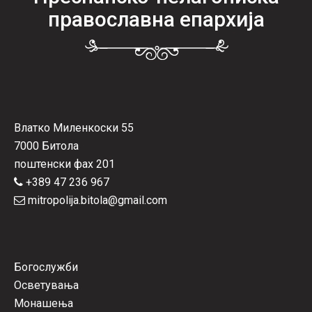
православна епархија
Влатко Миленкоски 55
7000 Битола
поштенски фах 201
+389 47 236 967
mitropolija.bitola@gmail.com
Богослужби
Осветувања
Монашења