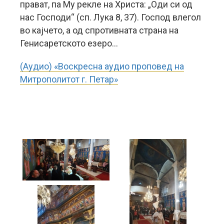
прават, па Му рекле на Христа: „Оди си од
нас Господи“ (сп. Лука 8, 37). Господ влегол
во кајчето, а од спротивната страна на
Генисаретското езеро…
(Аудио) «Воскресна аудио проповед на
Митрополитот г. Петар»