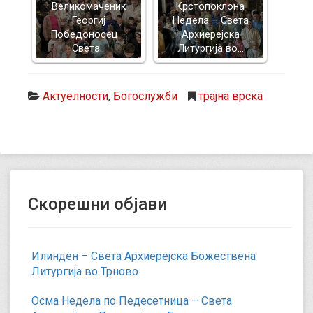
Великомаченик
Крстопоклона
Георгиј
Недела – Света
Победоносец –
Архиерејска
Света…
Литургија во…
Актуелности
,
Богослужби
трајна врска
Скорешни објави
Илинден – Света Архиерејска Божествена
Литургија во Трново
Осма Недела по Педесетница – Света