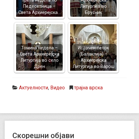
Трета недела по
Архиерејска
Педесетница –
Литургија во
Света Архиерејска…
Брусник
Томина недела –
Источен петок
Света Архиерејска
(Балаклија) –
Литургија во село
Архиерејска
Дрен
Литургија во Варош
Актуелности
,
Видео
трајна врска
Скорешни објави