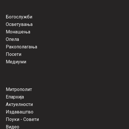
Богослужби
Осветувања
Монашења
Опела
Ракополагања
Посети
Медиуми
Митрополит
Епархија
Актуелности
Издаваштво
Поуки - Совети
Видео