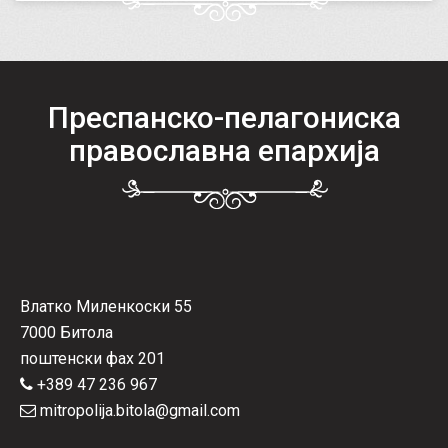
Преспанско-пелагониска
православна епархија
Влатко Миленкоски 55
7000 Битола
поштенски фах 201
+389 47 236 967
mitropolija.bitola@gmail.com