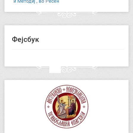
и Методиј“, во Ресен
Фејсбук