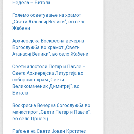
Недела – Битола
Големо осветување на храмот
„Свети Атанасиј Велики“, во село
Жабени
Архиерејска Воскресна вечерна
Богослужба во храмот „Свети
Атанасиј Велики“, во село Жабени
Свети апостоли Петар и Павле –
Света Архиерејска Литургија во
соборниот храм „Свети
Великомаченик Димитриј“, во
Битола
Воскресна Вечерна богослужба во
манастирот „Свети Петар и Павле“,
во село Црнеец
Раѓање на Свети Јован Крстител –