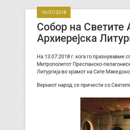
16/07/2018
Собор на Светите 
Архиерејска Литур
На 13.07.2018 г. кога го празнувавме 
Митрополитот Преспанско-пелагониск
Литургија во храмот на Сите Македонс
Верниот народ се причести со Светите