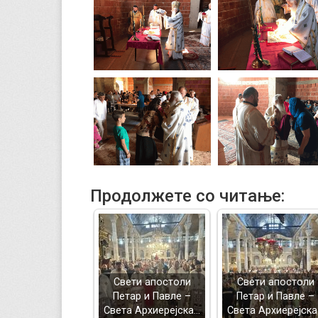
Продолжете со читање:
Свети апостоли
Свети апостоли
Петар и Павле –
Петар и Павле –
Света Архиерејска…
Света Архиерејск