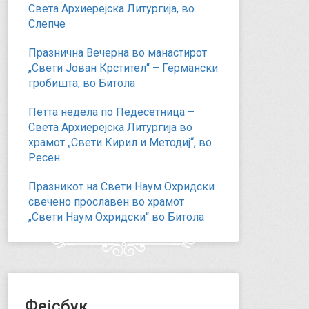
Света Архиерејска Литургија, во
Слепче
Празнична Вечерна во манастирот
„Свети Јован Крстител“ – Германски
гробишта, во Битола
Петта недела по Педесетница –
Света Архиерејска Литургија во
храмот „Свети Кирил и Методиј“, во
Ресен
Празникот на Свети Наум Охридски
свечено прославен во храмот
„Свети Наум Охридски“ во Битола
Фејсбук