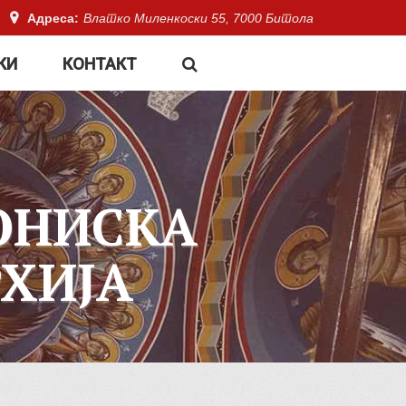
Адреса:
Влатко Миленкоски 55, 7000 Битола
КИ
КОНТАКТ
ОНИСКА
ХИЈА