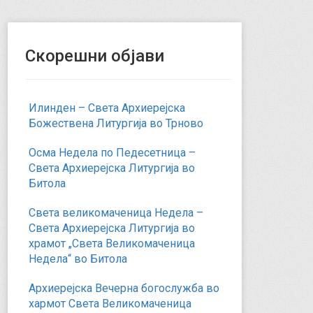
Скорешни објави
Илинден – Света Архиерејска
Божествена Литургија во Трново
Осма Недела по Педесетница –
Света Архиерејска Литургија во
Битола
Света великомаченица Недела –
Света Архиерејска Литургија во
храмот „Света Великомаченица
Недела“ во Битола
Архиерејска Вечерна богослужба во
хармот Света Великомаченица