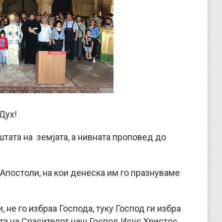
Дух!
тата на земјата, а нивната проповед до
Апостоли, на кои денеска им го празнуваме
 не го избраа Господа, туку Господ ги избра
та на Спасителот наш Господ Исус Христос,