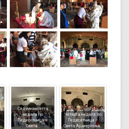
Седумнаесетта
недела по
Четврта недела по
Педесетница –
Педесетница –
а…
Света…
Света Архиерејска…