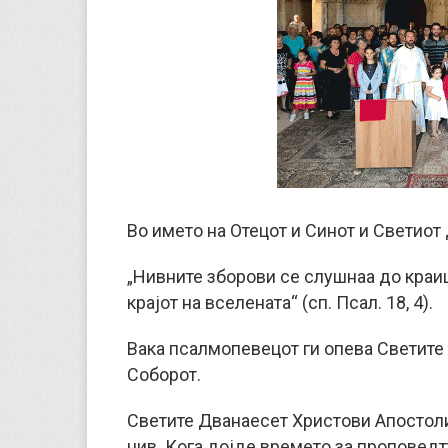
Во името на Отецот и Синот и Светиот 
„Нивните зборови се слушнаа до краиш
крајот на вселената“ (сп. Псал. 18, 4).
Вака псалмопевецот ги опева Светите 
Соборот.
Светите Дванаесет Христови Апостоли,
нив. Кога дојде времето за проповедт