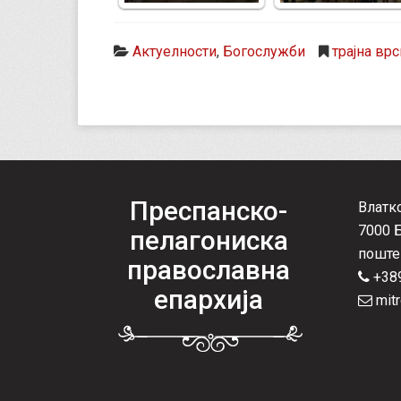
Актуелности
,
Богослужби
трајна врс
Преспанско-
Влатк
7000 
пелагониска
поште
православна
+389
епархија
mitr