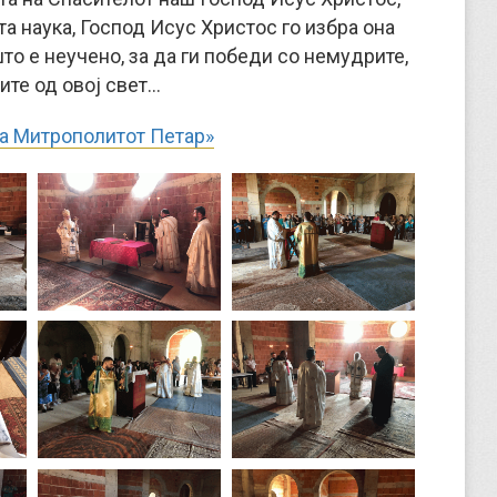
а наука, Господ Исус Христос го избра она
што е неучено, за да ги победи со немудрите,
ните од овој свет…
на Митрополитот Петар»