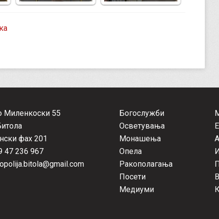
ка
о Миленкоски 55
Богослужби
Битола
Осветувања
Е
нски фах 201
Монашења
А
 47 236 967
Опела
opolija.bitola@gmail.com
Ракополагања
П
Посети
Медиуми
К