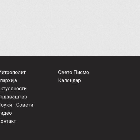
Митрополит
Свето Писмо
пархија
Календар
ктуелности
Издаваштво
оуки - Совети
Видео
онтакт