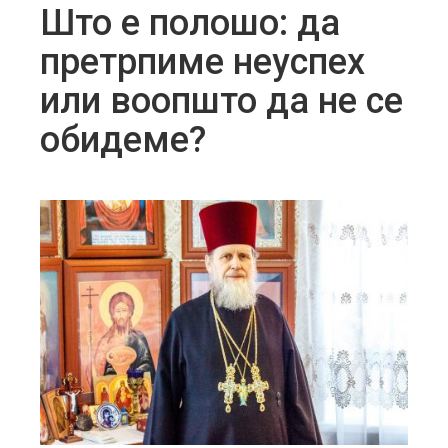
Што е полошо: да
претрпиме неуспех
или воопшто да не се
обидеме?