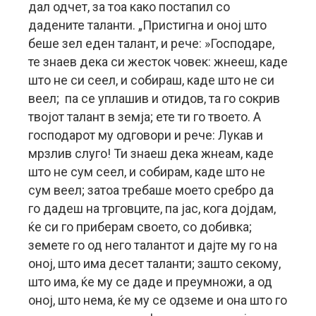
дал одчет, за тоа како постапил со
дадените таланти. „Пристигна и оној што
беше зел еден талант, и рече: »Господаре,
те знаев дека си жесток човек: жнееш, каде
што не си сеел, и собираш, каде што не си
веел; па се уплашив и отидов, та го сокрив
твојот талант в земја; ете ти го твоето. А
господарот му одговори и рече: Лукав и
мрзлив слуго! Ти знаеш дека жнеам, каде
што не сум сеел, и собирам, каде што не
сум веел; затоа требаше моето сребро да
го дадеш на трговците, па јас, кога дојдам,
ќе си го приберам своето, со добивка;
земете го од него талантот и дајте му го на
оној, што има десет таланти; зашто секому,
што има, ќе му се даде и преумножи, а од
оној, што нема, ќе му се одземе и она што го