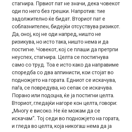
стагнира. Првиот пат не значи, дека човекот
оди по него без грешки. Напротив: тие
задолжително ќе бидат. Вториот пат е
соблазнителен, бидејќи отсуствува ризикот.
Да, оној, кој не оди напред, ништо не
ризикува, но исто така, ништо нема и да
постигне. Човекот, кој се плаши да претрпи
неуспех, стагнира. Целта се постигнува
само со труд. Тоа е исто како да направиме
споредба со два алпинисти, кои стојат во
подножјето на гората. Едниот се искачува,
паѓа, се повредува, но сепак се искачува.
Порано или подоцна, ќе ја постигни целта.
Вториот, гледајќи нагоре кон целта, говори:
„Многу е високо. Не ќе можам да се
искачам“. Тој седи во подножјето на гората,
и гледа во целта, која никогаш нема да ја