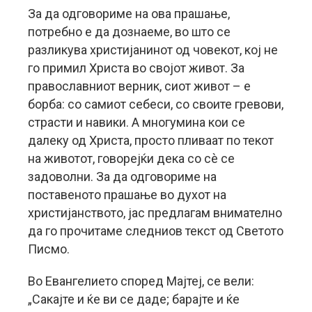
За да одговориме на ова прашање,
потребно е да дознаеме, во што се
разликува христијанинот од човекот, кој не
го примил Христа во својот живот. За
православниот верник, сиот живот – е
борба: со самиот себеси, со своите гревови,
страсти и навики. А многумина кои се
далеку од Христа, просто пливаат по текот
на животот, говорејќи дека со сè се
задоволни. За да одговориме на
поставеното прашање во духот на
христијанството, јас предлагам внимателно
да го прочитаме следниов текст од Светото
Писмо.
Во Евангелието според Мајтеј, се вели:
„Сакајте и ќе ви се даде; барајте и ќе