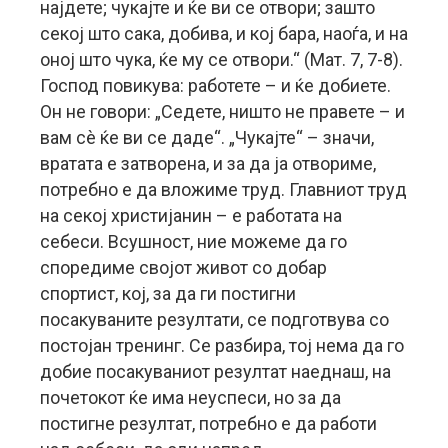
најдете; чукајте и ќе ви се отвори; зашто
секој што сака, добива, и кој бара, наоѓа, и на
оној што чука, ќе му се отвори.“ (Мат. 7, 7-8).
Господ повикува: работете – и ќе добиете.
Он не говори: „Седете, ништо не правете – и
вам сè ќе ви се даде“. „Чукајте“ – значи,
вратата е затворена, и за да ја отвориме,
потребно е да вложиме труд. Главниот труд
на секој христијанин – е работата на
себеси. Всушност, ние можеме да го
споредиме својот живот со добар
спортист, кој, за да ги постигни
посакуваните резултати, се подготвува со
постојан тренинг. Се разбира, тој нема да го
добие посакуваниот резултат наеднаш, на
почетокот ќе има неуспеси, но за да
постигне резултат, потребно е да работи