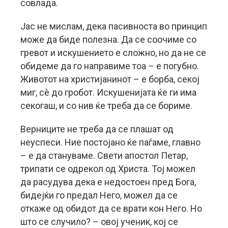
совлада.
Јас не мислам, дека пасивноста во принцип
може да биде полезна. Да се соочиме со
гревот и искушението е сложно, но да не се
обидеме да го направиме тоа – е погубно.
Животот на христијанинот – е борба, секој
миг, сè до гробот. Искушенијата ќе ги има
секогаш, и со нив ќе треба да се бориме.
Верниците не треба да се плашат од
неуспеси. Ние постојано ќе паѓаме, главно
– е да стануваме. Свети апостол Петар,
трипати се одрекол од Христа. Тој можел
да расудува дека е недостоен пред Бога,
бидејќи го предал Него, можел да се
откаже од обидот да се врати кон Него. Но
што се случило? – овој ученик, кој се