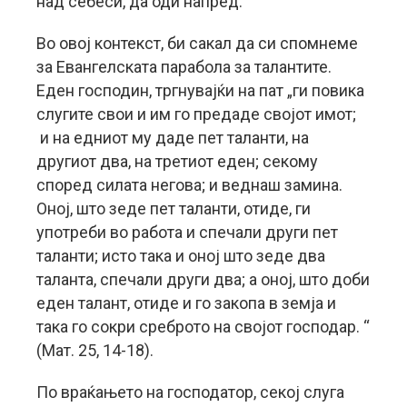
над себеси, да оди напред.
Во овој контекст, би сакал да си спомнеме
за Евангелската парабола за талантите.
Еден господин, тргнувајќи на пат „ги повика
слугите свои и им го предаде својот имот;
и на едниот му даде пет таланти, на
другиот два, на третиот еден; секому
според силата негова; и веднаш замина.
Оној, што зеде пет таланти, отиде, ги
употреби во работа и спечали други пет
таланти; исто така и оној што зеде два
таланта, спечали други два; а оној, што доби
еден талант, отиде и го закопа в земја и
така го сокри среброто на својот господар. “
(Мат. 25, 14-18).
По враќањето на господатор, секој слуга