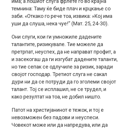
има; а лошиот слуга фрлете го во крајна
темнина: Таму ќе биде плач и крцкање со
заби. «Откако го рече тоа, извика: »Кој има
уши да слуша, нека чуе!“ (Мат. 25, 24-30).
Они слуги, кои ги умножиле дадените
талантите, ризикувале. Тие можеле да
претрпат, неуспех, да не направат профит, а
и засекогаш да ги изгубат дадените таланти,
но тие сепак се одлучиле за ризик, заради
својот господар. Третиот слуга не сакал
дури ни да се потруди да го зголеми својот
талант. Тој се исплашил, не се трудел, и
како резултат на тоа, не добил ништо.
Патот на христијанинот е тежок, и тој е
невозможен без падови и неуспеси.
Човекот може или да напредува, или да