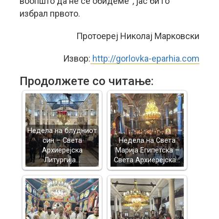
воопшто да не се обидеме“, јас би го
избрал првото.
Протоереj Николаj Марковски
Извор:
http://gorlovka-eparhia.com
Продолжете со читање:
Недела на блудниот
син – Света
Недела на Света
Архиерејска
Марија Египетска –
Литургија…
Света Архиерејска…