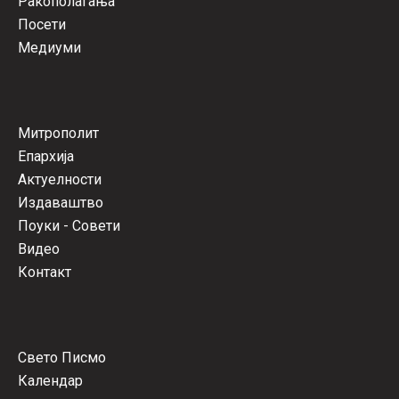
Ракополагања
Посети
Медиуми
Митрополит
Епархија
Актуелности
Издаваштво
Поуки - Совети
Видео
Контакт
Свето Писмо
Календар