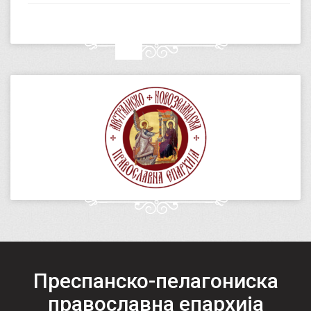
Преспанско-пелагониска
православна епархија