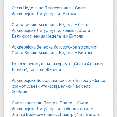
Осма Недела по Педесетница – Света
Архиерејска Литургија во Битола
Света великомаченица Недела – Света
Архиерејска Литургија во храмот „Света
Великомаченица Недела“ во Битола
Архиерејска Вечерна богослужба во хармот
Света Великомаченица Недела – Битола
Големо осветување на храмот „Свети Атанасиј
Велики“, во село Жабени
Архиерејска Воскресна вечерна Богослужба во
храмот „Свети Атанасиј Велики“, во село
Жабени
Свети апостоли Петар и Павле – Света
Архиерејска Литургија во соборниот храм
„Свети Великомаченик Димитриј“, во Битола