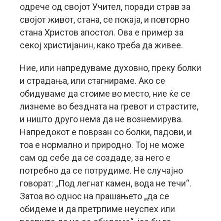
одрече од својот Учител, поради страв за
својот живот, стана, се покаја, и повторно
стана Христов апостол. Ова е пример за
секој христијанин, како треба да живее.
Ние, или напредуваме духовно, преку болки
и страдања, или стагнираме. Ако се
обидуваме да стоиме во место, ние ќе се
лизнеме во бездната на гревот и страстите,
и ништо друго нема да не вознемирува.
Напредокот е поврзан со болки, падови, и
тоа е нормално и природно. Тој не може
сам од себе да се создаде, за него е
потребно да се потрудиме. Не случајно
говорат: „Под легнат камен, вода не течи“.
Затоа во однос на прашањето „да се
обидеме и да претрпиме неуспех или