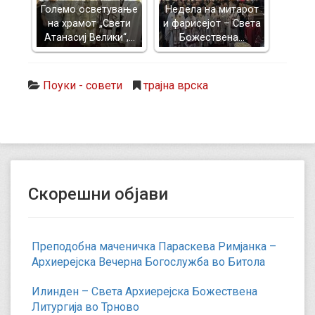
Големо осветување
Недела на митарот
на храмот „Свети
и фарисејот – Светa
Атанасиј Велики“,…
Божествена…
Поуки - совети
трајна врска
Скорешни објави
Преподобна маченичка Параскева Римјанка –
Архиерејска Вечерна Богослужба во Битола
Илинден – Света Архиерејска Божествена
Литургија во Трново