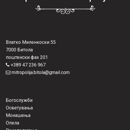
Влатко Миленкоски 55
7000 Битола
поштенски фах 201
+389 47 236 967
mitropolija.bitola@gmail.com
Богослужби
Осветувања
Монашења
Опела