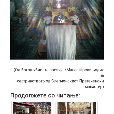
(Од богољубивата поезија »Манастирски води«
на
сестринството од Слепченскиот Претеченски
манастир)
Продолжете со читање: