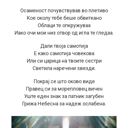
Осаменост почувствував во плетиво
Кое околу тебе беше обвиткано
Облаци те опкружуваа
Иако очи мои низ отвор од игла те гледаа.
Дали твоја самотија
Е како самотија човекова
Или си царица на твоите сестри
Светила наречени ѕвезди.
Покрај се што оково виде
Правец си за морепловец вичен
Уште еден знак за патник загубен
Грижа Небесна за надеж ослабена.