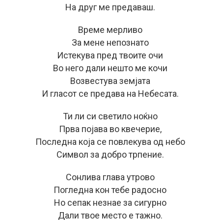
На друг ме предаваш.
Време мерливо
За мене непознато
Истекува пред твоите очи
Во него дали нешто ме кочи
Возвестува земјата
И гласот се предава на Небесата.
Ти ли си светило ноќно
Прва појава во квечерие,
Последна која се повлекува од небо
Символ за добро трпение.
Сонлива глава утрово
Погледна кон тебе радосно
Но сепак незнае за сигурно
Дали твое место е тажно.