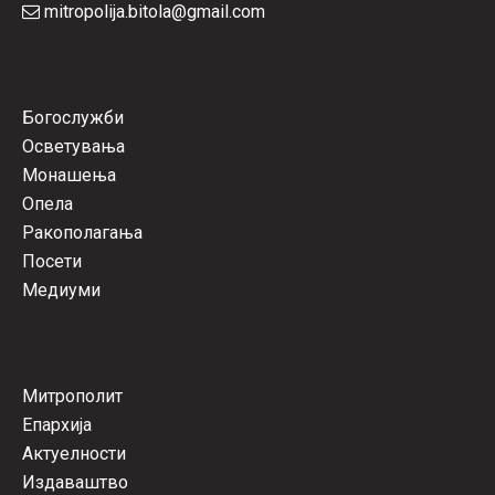
mitropolija.bitola@gmail.com
Богослужби
Осветувања
Монашења
Опела
Ракополагања
Посети
Медиуми
Митрополит
Епархија
Актуелности
Издаваштво