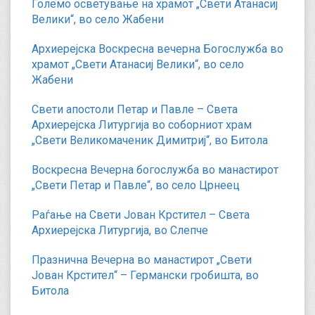
Големо осветување на храмот „Свети Атанасиј
Велики“, во село Жабени
Архиерејска Воскресна вечерна Богослужба во
храмот „Свети Атанасиј Велики“, во село
Жабени
Свети апостоли Петар и Павле – Света
Архиерејска Литургија во соборниот храм
„Свети Великомаченик Димитриј“, во Битола
Воскресна Вечерна богослужба во манастирот
„Свети Петар и Павле“, во село Црнеец
Раѓање на Свети Јован Крстител – Света
Архиерејска Литургија, во Слепче
Празнична Вечерна во манастирот „Свети
Јован Крстител“ – Германски гробишта, во
Битола