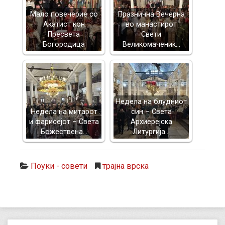
Mало повечерие со
Празнична Вечерна
Акатист кон
во манастирот
Пресвета
Свети
Богородица
Великомаченик…
Недела на блудниот
Недела на митарот
син – Света
и фарисејот – Светa
Архиерејска
Божествена…
Литургија…
Поуки - совети
трајна врска