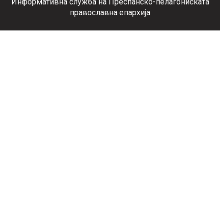
Информативна служба на Преспанско-пелагониската
православна епархија