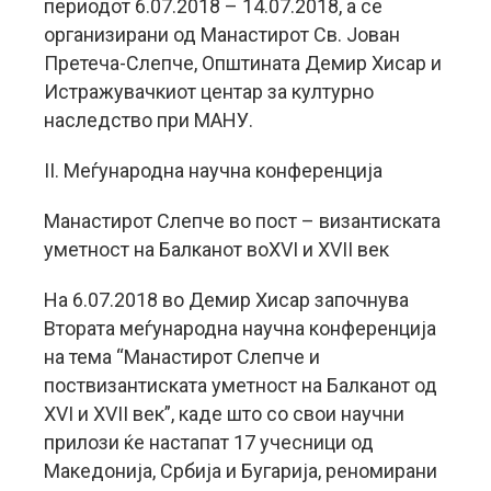
периодот 6.07.2018 – 14.07.2018, а се
организирани од Манастирот Св. Јован
Претеча-Слепче, Општината Демир Хисар и
Истражувачкиот центар за културно
наследство при МАНУ.
II. Меѓународна научна конференција
Манастирот Слепче во пост – византиската
уметност на Балканот воXVI и XVII век
На 6.07.2018 во Демир Хисар започнува
Втората меѓународна научна конференцијa
на тема “Манастирот Слепче и
поствизантиската уметност на Балканот од
XVI и XVII век”, каде што со свои научни
прилози ќе настапат 17 учесници од
Македонија, Србија и Бугарија, реномирани