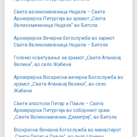
Света великомаченица Недела – Света
Архиерејска Литургија во храмот „Света
Великомаченица Недела“ во Битола
Архиерејска Вечерна богослужба во хармот
Света Великомаченица Недела – Битола
Големо осветување на храмот „Свети Атанасиј
Велики“, во село Жабени
Архиерејска Воскресна вечерна Богослужба во
храмот „Свети Атанасиј Велики“, во село
Жабени
Свети апостоли Петар и Павле – Света
Архиерејска Литургија во соборниот храм
„Свети Великомаченик Димитриј“, во Битола
Воскресна Вечерна богослужба во манастирот
„Свети Петар и Павле“, во село Црнеец