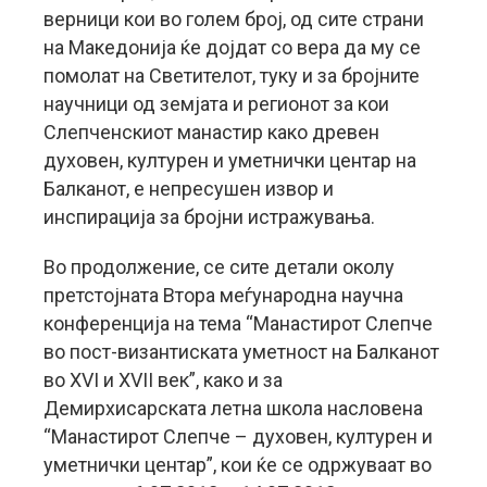
верници кои во голем број, од сите страни
на Македонија ќе дојдат со вера да му се
помолат на Светителот, туку и за бројните
научници од земјата и регионот за кои
Слепченскиот манастир како древен
духовен, културен и уметнички центар на
Балканот, е непресушен извор и
инспирација за бројни истражувања.
Во продолжение, се сите детали околу
претстојната Втора меѓународна научна
конференција на тема “Манастирот Слепче
во пост-византиската уметност на Балканот
во XVI и XVII век”, како и за
Демирхисарската летна школа насловена
“Манастирот Слепче – духовен, културен и
уметнички центар”, кои ќе се одржуваат во