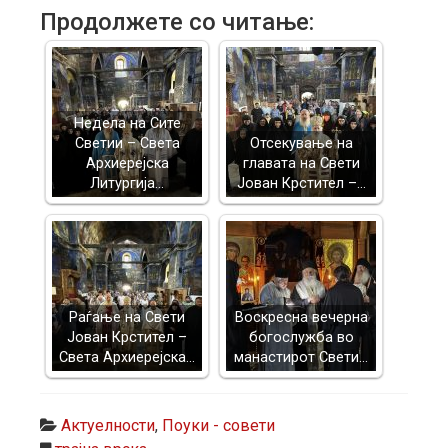
Продолжете со читање:
Недела на Сите
Светии – Света
Отсекување на
Архиерејска
главата на Свети
Литургија…
Јован Крстител –…
Раѓање на Свети
Воскресна вечерна
Јован Крстител –
богослужба во
Света Архиерејска…
манастирот Свети…
Актуелности
,
Поуки - совети