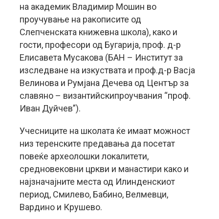
на академик Владимир Мошин во
проучување на ракописите од
Слепченската книжевна школа), како и
гости, професори од Бугарија, проф. д-р
Елисавета Мусакова (БАН – Институт за
изследване на изкуствата и проф.д-р Васја
Велинова и Румјана Дечева од Център за
славяно – византийскипроучвания “проф.
Иван Дуйчев”).
Учесниците на школата ќе имаат можност
низ теренските предавања да посетат
повеќе археолошки локалитети,
средновековни цркви и манастири како и
најзначајните места од Илинденскиот
период, Смилево, Бабино, Велмевци,
Вардино и Крушево.