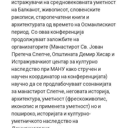
истражувачи на средновековната уметност
на Балканот, живописот, словенските
ракописи, старопечатени книги и
архитектурата од времето на Османлискиот
период. Со оваа конференција
продолжуваат заложбите на
организаторите (Манастирот Св. Јован
Претеча Слепче, Општината Демир Хисар и
Истражувачкиот центар за културно
наследство при МАНУ како стручен и
научен координатор на конференцијата)
научно да се продлабочуваат сознанијата
за манастирот Слепче, неговата историја,
архитектура, уметност (фрескоживопис,
иконопис и применета уметност) но и
пошироко, историјата и културно-
уметничкото наследство на