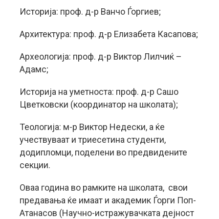
Историја: проф. д-р Ванчо Ѓоргиев;
Архитектура: проф. д-р Елизабета Касапова;
Археологија: проф. д-р Виктор Лилчиќ –
Адамс;
Историја на уметноста: проф. д-р Сашо
Цветковски (координатор на школата);
Теологија: м-р Виктор Недески, а ќе
учествуваат и триесетина студенти,
додипломци, поделени во предвидените
секции.
Оваа година во рамките на школата, свои
предавања ќе имаат и академик Ѓорги Поп-
Атанасов (Научно-истражувачката дејност