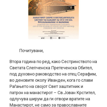
Почитувани,
Втора година по ред, како Сестринството на
Светата Слепченска Претеченска Обител,
под духовно раководство на отец Серафим,
во деновите околу Иванден, кога го слави
Раѓањето на својот Свет заштитник и
патрон на манастирот – Св.Јован Крстител,
одлучува ширум да ги отвори вратите на
Манастирот, не само за православните