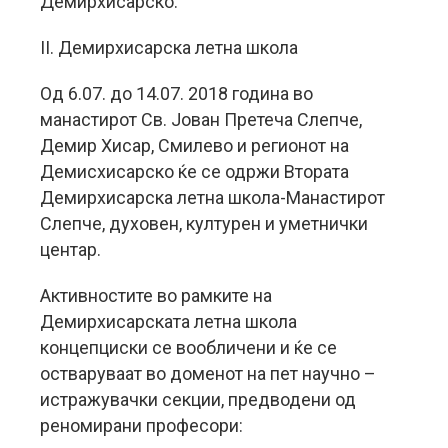
Демирхисарско.
II. Демирхисарска летна школa
Од 6.07. до 14.07. 2018 година во
манастирот Св. Јован Претеча Слепче,
Демир Хисар, Смилево и регионот на
Демисхисарско ќе се одржи Втората
Демирхисарска летна школа-Манастирот
Слепче, духовен, културен и уметнички
центар.
Активностите во рамките на
Демирхисарската летна школа
концепциски се вообличени и ќе се
остваруваат во доменот на пет научно –
истражувачки секции, предводени од
реномирани професори: