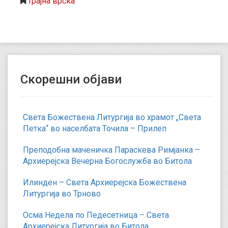
трајна врска
Скорешни објави
Света Божествена Литургија во храмот „Света
Петка“ во населбата Точила – Прилеп
Преподобна маченичка Параскева Римјанка –
Архиерејска Вечерна Богослужба во Битола
Илинден – Света Архиерејска Божествена
Литургија во Трново
Осма Недела по Педесетница – Света
Архиерејска Литургија во Битола