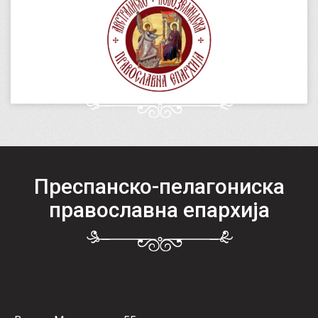
Преспанско-пелагониска
православна епархија