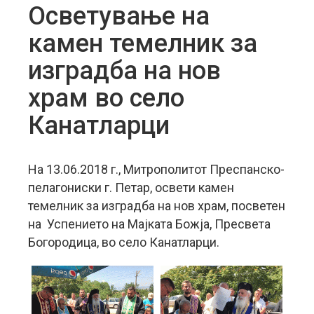
Осветување на
камен темелник за
изградба на нов
храм во село
Канатларци
На 13.06.2018 г., Митрополитот Преспанско-
пелагониски г. Петар, освети камен
темелник за изградба на нов храм, посветен
на
Успението на Мајката Божја, Пресвета
Богородица, во село Канатларци.