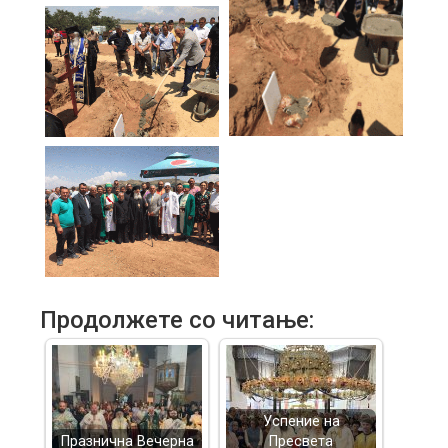
Продолжете со читање:
Успение на
Празнична Вечерна
Пресвета