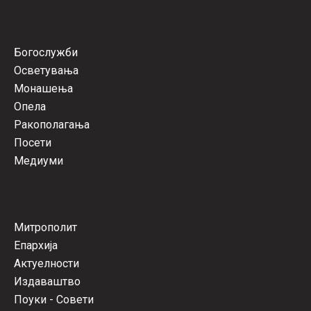
Богослужби
Осветувања
Монашења
Опела
Ракополагања
Посети
Медиуми
Митрополит
Епархија
Актуелности
Издаваштво
Поуки - Совети