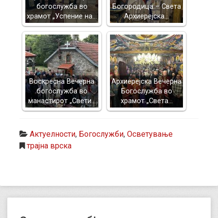
богослужба во
Богородица – Света
храмот „Успение на…
Архиерејска…
Воскресна Вечерна
Архиерејска Вечерна
богослужба во
Богослужба во
манастирот „Свети…
храмот „Света…
Актуелности
,
Богослужби
,
Осветување
трајна врска