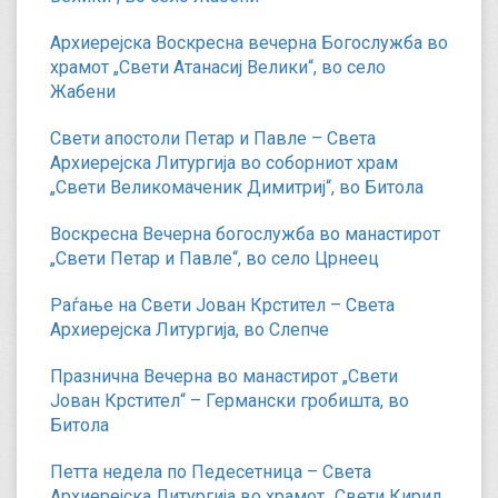
Архиерејска Воскресна вечерна Богослужба во
храмот „Свети Атанасиј Велики“, во село
Жабени
Свети апостоли Петар и Павле – Света
Архиерејска Литургија во соборниот храм
„Свети Великомаченик Димитриј“, во Битола
Воскресна Вечерна богослужба во манастирот
„Свети Петар и Павле“, во село Црнеец
Раѓање на Свети Јован Крстител – Света
Архиерејска Литургија, во Слепче
Празнична Вечерна во манастирот „Свети
Јован Крстител“ – Германски гробишта, во
Битола
Петта недела по Педесетница – Света
Архиерејска Литургија во храмот „Свети Кирил