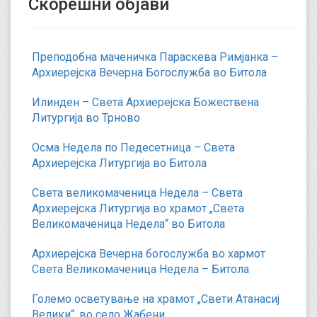
Скорешни објави
Преподобна маченичка Параскева Римјанка –
Архиерејска Вечерна Богослужба во Битола
Илинден – Света Архиерејска Божествена
Литургија во Трново
Осма Недела по Педесетница – Света
Архиерејска Литургија во Битола
Света великомаченица Недела – Света
Архиерејска Литургија во храмот „Света
Великомаченица Недела“ во Битола
Архиерејска Вечерна богослужба во хармот
Света Великомаченица Недела – Битола
Големо осветување на храмот „Свети Атанасиј
Велики“, во село Жабени