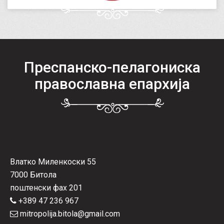
Преспанско-пелагониска
православна епархија
Влатко Миленкоски 55
7000 Битола
поштенски фах 201
+389 47 236 967
mitropolija.bitola@gmail.com