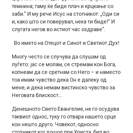
темнина; таму ќе биде плач и крцкање со
заби.” И му рече Исус на стотникот: „Оди си
и, како што си поверувал, нека ти биде!” И
слугата негов во истиот час оздраве“.
Во името на Отецот и Синот и Светиот Дух!
Многу често се случува да слушам од
луѓето: јас се молам, се стремам кон Бога,
копнеам да се сретнам со Него – и наместо
тоа имам чувство дека Он е далеку од
мене, и дека немам вистинско чувство за
Неговата блискост…
Денешното Свето Евангелие, не го осудува
таквиот однос, туку го отвара нашето срце
кон нешто друго. Човекот, односно
стотникот кој дошол при Христа, бил во