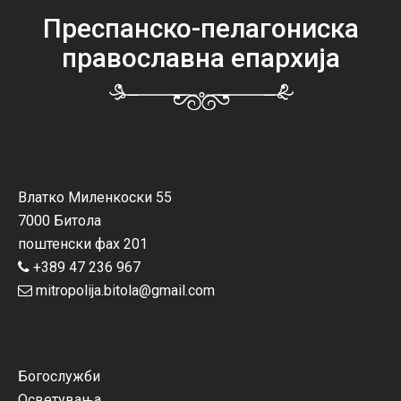
Преспанско-пелагониска
православна епархија
Влатко Миленкоски 55
7000 Битола
поштенски фах 201
+389 47 236 967
mitropolija.bitola@gmail.com
Богослужби
Осветувања