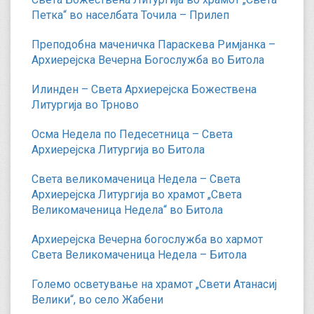
Петка“ во населбата Точила – Прилеп
Преподобна маченичка Параскева Римјанка –
Архиерејска Вечерна Богослужба во Битола
Илинден – Света Архиерејска Божествена
Литургија во Трново
Осма Недела по Педесетница – Света
Архиерејска Литургија во Битола
Света великомаченица Недела – Света
Архиерејска Литургија во храмот „Света
Великомаченица Недела“ во Битола
Архиерејска Вечерна богослужба во хармот
Света Великомаченица Недела – Битола
Големо осветување на храмот „Свети Атанасиј
Велики“, во село Жабени