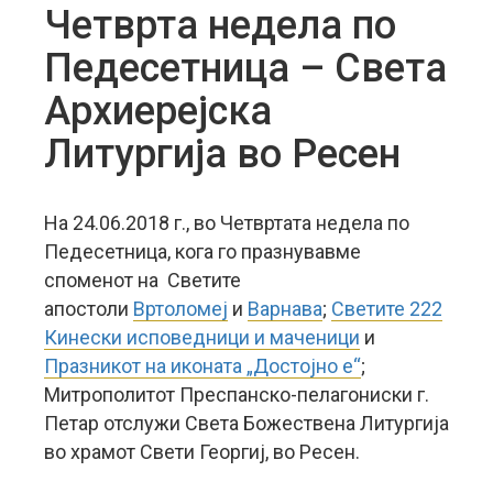
Четврта недела по
Педесетница – Света
Архиерејска
Литургија во Ресен
На 24.06.2018 г., во Четвртата недела по
Педесетница, кога го празнувавме
споменот на Светите
апостоли
Вртоломеј
и
Варнава
;
Светите 222
Кинески исповедници и маченици
и
Празникот на иконата „Достојно е“
;
Митрополитот Преспанско-пелагониски г.
Петар отслужи Света Божествена Литургија
во храмот Свети Георгиј, во Ресен.