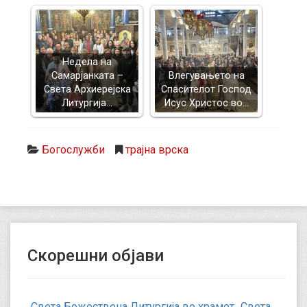
Недела на
Самарјанката –
Влегувањето на
Света Архиерејска
Спасителот Господ
Литургија…
Исус Христос во…
Богослужби
трајна врска
Скорешни објави
Света Божествена Литургија во храмот „Света