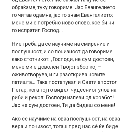
обраќаме, туку говориме: Јас Евангелието
го читав одамна, јас го знам Евангелието;
мене ми е потребно ново слово, кое би ни
го испратил Господ…
Ние треба да се научиме на смирение и
послушност, и со понизност да говориме
како стотникот: „Господи, не сум достоен,
мене ми е доволен Твојот збор кој –
оживотворува, и ги разоткрива новите
патишта… Така постапувал и Свети апостол
Петар, кога тој го видел чудесниот улов на
риби и рекол: Господи излези од коработ!
Јас не сум достоен, Ти да бидеш со мене!
Ако се научиме на оваа послушност, на оваа
вера и понизост, тогаш пред нас сѐ ќе биде