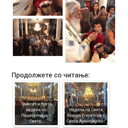
Продолжете со читање:
Триесет и трета
недела по
Недела на Света
Педесетница –
Марија Египетска –
Света…
Света Архиерејска…