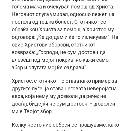
голема мака и очекувал помош од Христа.
Неговиот слуга умирал, односно лежел на
постела од тешка болест. Стотникот се
обраќа кон Христа за помош, а Христос му
одговора: „Ќе дојдам и ќе го излекувам”. На
овие Христови зборови, стотникот
возвраќа: „Господи, не сум достоен да
влезеш под мојот покрив; но кажи само
збор и слугата мој ќе оздрави“.
Христос, стотникот го става како пример за
другите луѓе: ја става неговата неверојатна
вера, којa нему му дозволи да рече: не
доаѓај, бидејќи не сум достоен, – доволен
ми е Твојот збор.
Колку често ние себеси се прашуваме: како