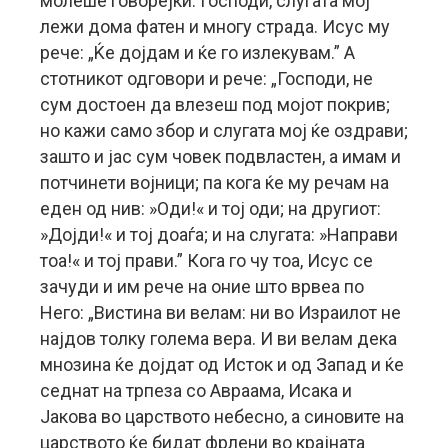
молеше говорејќи: Господи, слугата мој
лежи дома фатен и многу страда. Исус му
рече: „Ќе дојдам и ќе го излекувам.” А
стотникот одговори и рече: „Господи, не
сум достоен да влезеш под мојот покрив;
но кажи само збор и слугата мој ќе оздрави;
зашто и јас сум човек подвластен, а имам и
потчинети војници; па кога ќе му речам на
еден од нив: »Оди!« и тој оди; на другиот:
»Дојди!« и тој доаѓа; и на слугата: »Направи
тоа!« и тој прави.” Кога го чу тоа, Исус се
зачуди и им рече на оние што врвеа по
Него: „Вистина ви велам: ни во Израилот не
најдов толку голема вера. И ви велам дека
мнозина ќе дојдат од Исток и од Запад и ќе
седнат на трпеза со Авраама, Исака и
Јакова во царството небесно, а синовите на
царството ќе бидат фрлени во крајната