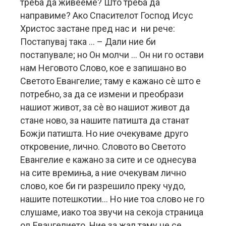
треба да живееме? Што треба да
направиме? Ако Спасителот Господ Исус
Христос застане пред нас и ни рече:
Постапувај така … – Дали ние би
постапувале; но Он молчи … Он ни го остави
нам Неговото Слово, кое е запишано во
Светото Евангелие; таму е кажано сѐ што е
потребно, за да се измени и преобрази
нашиот живот, за сѐ во нашиот живот да
стане ново, за нашите патишта да станат
Божји патишта. Но ние очекуваме друго
откровение, лично. Словото во Светото
Евангелие е кажано за сите и се однесува
на сите времиња, а ние очекувам лично
слово, кое би ги разрешило преку чудо,
нашите потешкотии… Но ние тоа слово не го
слушаме, иако тоа звучи на секоја страница
од Евангелието. Ние за жал таму не се