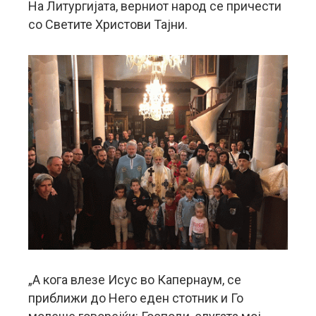
На Литургијата, верниот народ се причести
со Светите Христови Тајни.
„А кога влезе Исус во Капернаум, се
приближи до Него еден стотник и Го