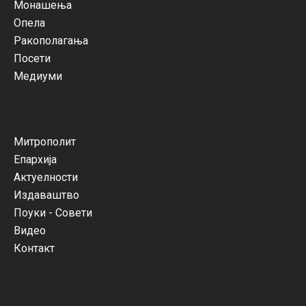
Монашења
Опела
Ракополагања
Посети
Медиуми
Митрополит
Епархија
Актуелности
Издаваштво
Поуки - Совети
Видео
Контакт