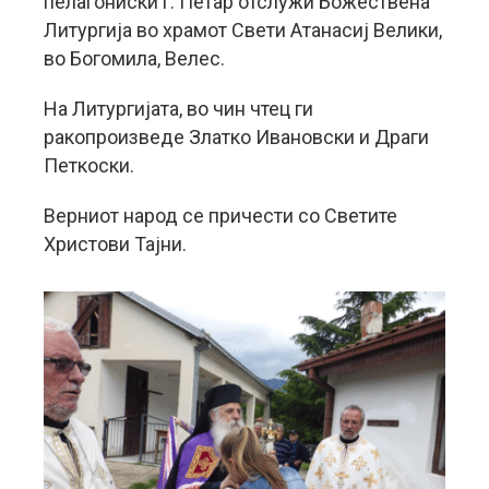
пелагониски г. Петар отслужи Божествена
Литургија во храмот Свети Атанасиј Велики,
во Богомила, Велес.
На Литургијата, во чин чтец ги
ракопроизведе Златко Ивановски и Драги
Петкоски.
Верниот народ се причести со Светите
Христови Тајни.