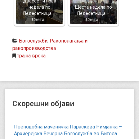
Дваесет и прва
недела по
Шеста недела по
Педесетница –
Педесетница –
Света…
Света…
Богослужби
,
Ракополагања и
ракопроизводства
трајна врска
Скорешни објави
Преподобна маченичка Параскева Римјанка –
Архиерејска Вечерна Богослужба во Битола