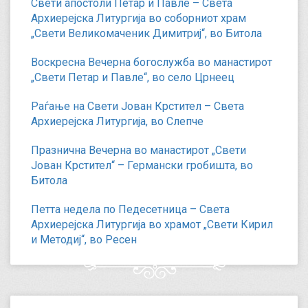
Свети апостоли Петар и Павле – Света
Архиерејска Литургија во соборниот храм
„Свети Великомаченик Димитриј“, во Битола
Воскресна Вечерна богослужба во манастирот
„Свети Петар и Павле“, во село Црнеец
Раѓање на Свети Јован Крстител – Света
Архиерејска Литургија, во Слепче
Празнична Вечерна во манастирот „Свети
Јован Крстител“ – Германски гробишта, во
Битола
Петта недела по Педесетница – Света
Архиерејска Литургија во храмот „Свети Кирил
и Методиј“, во Ресен