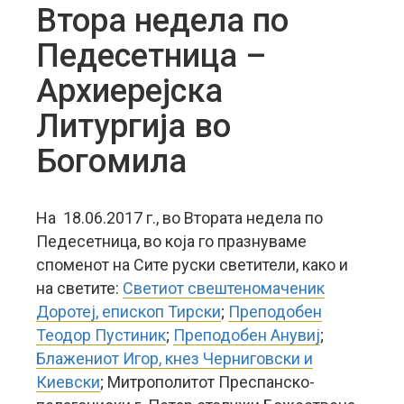
Втора недела по
Педесетница –
Архиерејска
Литургија во
Богомила
На 18.06.2017 г., во Втората недела по
Педесетница, во која го празнуваме
споменот на Сите руски светители, како и
на светите:
Светиот свештеномаченик
Доротеј, епископ Тирски
;
Преподобен
Теодор Пустиник
;
Преподобен Анувиј
;
Блажениот Игор, кнез Черниговски и
Киевски
; Митрополитот Преспанско-