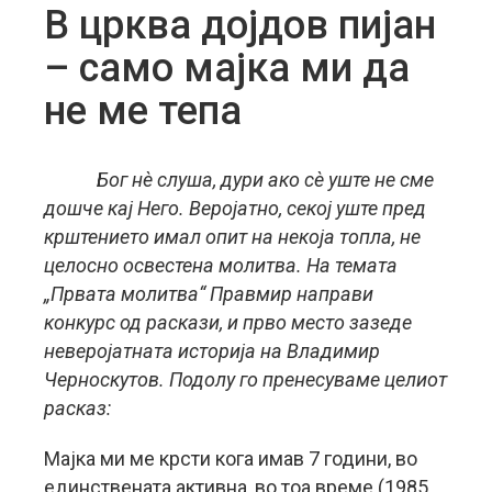
В црква дојдов пијан
– само мајка ми да
не ме тепа
Бог нè слуша, дури ако сè уште не сме
дошче кај Него. Веројатно, секој уште пред
крштението имал опит на некоја топла, не
целосно освестена молитва. На темата
„Првата молитва“ Правмир направи
конкурс од раскази, и прво место зазеде
неверојатната историја на Владимир
Черноскутов. Подолу го пренесуваме целиот
расказ:
Мајка ми ме крсти кога имав 7 години, во
единствената активна, во тоа време (1985