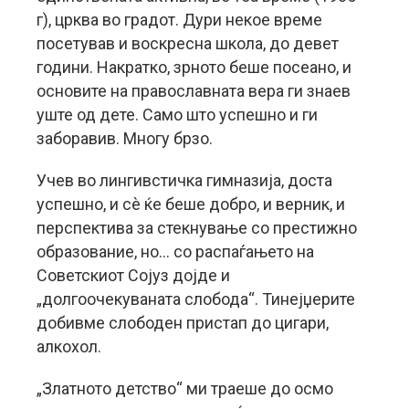
г), црква во градот. Дури некое време
посетував и воскресна школа, до девет
години. Накратко, зрното беше посеано, и
основите на православната вера ги знаев
уште од дете. Само што успешно и ги
заборавив. Многу брзо.
Учев во лингивстичка гимназија, доста
успешно, и сè ќе беше добро, и верник, и
перспектива за стекнување со престижно
образование, но… со распаѓањето на
Советскиот Сојуз дојде и
„долгоочекуваната слобода“. Тинејџерите
добивме слободен пристап до цигари,
алкохол.
„Златното детство“ ми траеше до осмо