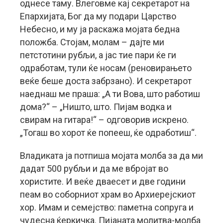
однесе таму. Влеговме кај секретарот на
Епархијата, Бог да му подари Царство
Небесно, и му ја раскажа мојата бедна
положба. Стојам, молам – дајте ми
петстотини рубљи, а јас тие пари ќе ги
одработам, тули ќе носам (реновирањето
веќе беше доста забрзано). И секретарот
наеднаш ме праша: „А ти Вова, што работиш
дома?“ – „Ништо, што. Пијам водка и
свирам на гитара!“ – одговорив искрено.
„Тогаш во хорот ќе попееш, ќе одработиш“.
Владиката ја потпиша мојата молба за да ми
дадат 500 рубљи и да ме вбројат во
хористите. И веќе дваесет и две години
пеам во соборниот храм во Архиерејскиот
хор. Имам и семејство: паметна сопруга и
чудесна ќеркичка. Пијаната молитва-молба