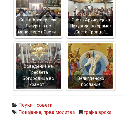
Света Архиерејска
Света Архиерејска
Литургија во
Литургија во храмот
манастирот Свети…
„Света Троица“…
Воведение на
Пресвета
Богородица во
Велигденско
храмот…
послание
Поуки - совети
Покајание
,
прва молитва
трајна врска