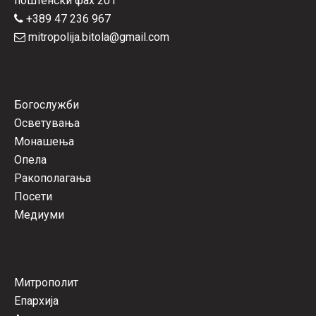
поштенски фах 201
+389 47 236 967
mitropolija.bitola@gmail.com
Богослужби
Осветувања
Монашења
Опела
Ракополагања
Посети
Медиуми
Митрополит
Епархија