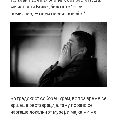
ми испрати Боже „било што“ – си
помислив, – нема пиење повеќе!“
Во градскиот соборен храм, во тоа време се
вршеше реставрација, таму порано се
наоѓаше локалниот музеј, и мајка ми ме