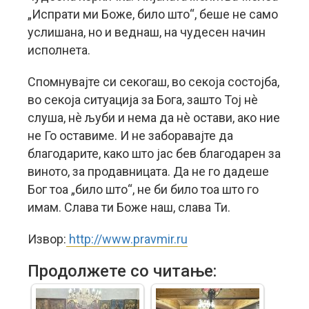
„Испрати ми Боже, било што“, беше не само
услишана, но и веднаш, на чудесен начин
исполнета.
Спомнувајте си секогаш, во секоја состојба,
во секоја ситуација за Бога, зашто Тој нè
слуша, нè љуби и нема да нè остави, ако ние
не Го оставиме. И не заборавајте да
благодарите, како што јас бев благодарен за
виното, за продавницата. Да не го дадеше
Бог тоа „било што“, не би било тоа што го
имам. Слава ти Боже наш, слава Ти.
Извор:
http://www.pravmir.ru
Продолжете со читање: