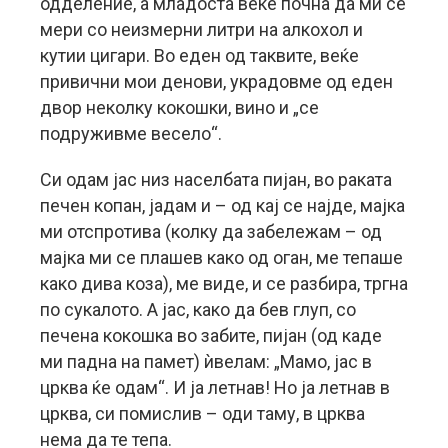
одделение, а младоста веќе почна да ми се
мери со неизмерни литри на алкохол и
кутии цигари. Во еден од таквите, веќе
привични мои денови, украдовме од еден
двор неколку кокошки, вино и „се
подруживме весело“.
Си одам јас низ населбата пијан, во раката
печен копан, јадам и – од кај се најде, мајка
ми отспротива (колку да забележам – од
мајка ми се плашев како од оган, ме тепаше
како дива коза), ме виде, и се разбира, тргна
по сукалото. А јас, како да бев глуп, со
печена кокошка во забите, пијан (од каде
ми падна на памет) ѝвелам: „Мамо, јас в
црква ќе одам“. И ја летнав! Но ја летнав в
црква, си помислив – оди таму, в црква
нема да те тепа.