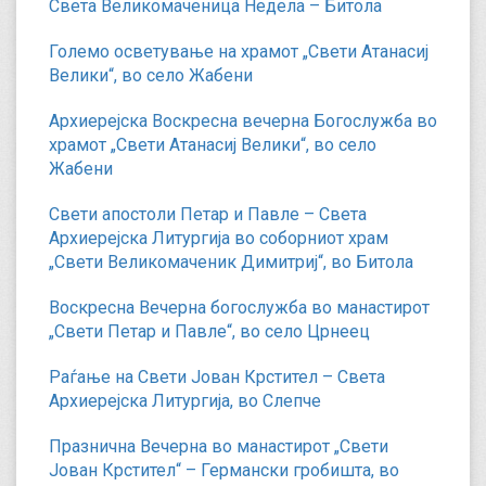
Света Великомаченица Недела – Битола
Големо осветување на храмот „Свети Атанасиј
Велики“, во село Жабени
Архиерејска Воскресна вечерна Богослужба во
храмот „Свети Атанасиј Велики“, во село
Жабени
Свети апостоли Петар и Павле – Света
Архиерејска Литургија во соборниот храм
„Свети Великомаченик Димитриј“, во Битола
Воскресна Вечерна богослужба во манастирот
„Свети Петар и Павле“, во село Црнеец
Раѓање на Свети Јован Крстител – Света
Архиерејска Литургија, во Слепче
Празнична Вечерна во манастирот „Свети
Јован Крстител“ – Германски гробишта, во