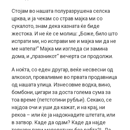
Стојам во нашата полуразрушена селска
црква, и ја чекам со страв мајка ми со
сукалото, знам дека казната ќе биде
жестока. И не ќе се молиш: „Боже, било што
испрати ми, но исправи ме и мајка ми да не
ме натепа!“ Мајка ми изгледа си замина
дома, и „празникот“ вечерта си продолжи.
А ноќта, со еден другар, веќе несвесни од
алкохол, проваливме во првата продавница
од нашата улица. Изнесовме водка, вино,
бомбони, цигари за доста голема сума за
тоа време (петстотини рубљи). Секако, се
најдоа очи и уши да кажат, и на крај, ни
рекоа – или ќе ја надокнадите штетата, или
в затвор. Каде да одам? Каде да најде
толкави пари малолетник без рабта?! „Да,