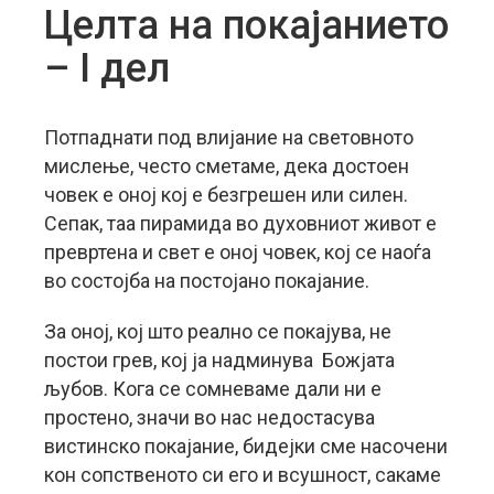
Целта на покајанието
– I дел
Потпаднати под влијание на световното
мислење, често сметаме, дека достоен
човек е оној кој е безгрешен или силен.
Сепак, таа пирамида во духовниот живот е
превртена и свет е оној човек, кој се наоѓа
во состојба на постојано покајание.
За оној, кој што реално се покајува, не
постои грев, кој ја надминува Божјата
љубов. Кога се сомневаме дали ни е
простено, значи во нас недостасува
вистинско покајание, бидејки сме насочени
кон сопственото си его и всушност, сакаме