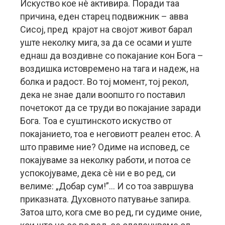
Искуство кое нè активира. Поради таа
причина, еден старец подвижник – авва
Сисој, пред крајот на својот живот барал
уште неколку мига, за да се осами и уште
еднаш да воздивне со покајание кон Бога –
воздишка истовремено на тага и надеж, на
болка и радост. Во тој момент, тој рекол,
дека не знае дали воопшто го поставил
почетокот да се труди во покајание заради
Бога. Тоа е суштинското искуство от
покајанието, тоа е неговиотт реален етос. А
што правиме ние? Одиме на исповед, се
покајуваме за неколку работи, и потоа се
успокојуваме, дека сè ни е во ред, си
велиме: „Добар сум!”… И со тоа завршува
приказната. Духовното патување запира.
Затоа што, кога сме во ред, ги судиме оние,