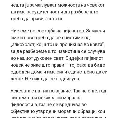
нешта ја замаглуваат можноста на човекот
да има расудителност и да разбере што
треба да прави, а што не.
Ние сме во состојба на пијанство. Замаени
сме и прво треба да се очистиме од
„алкохолот, кој што ни проникнал во крвта”,
за да разбереме што навистина се случува
во нашиот духовен свет. Бидејки пијаниот
човек не знае што прави – тој сака да биде
одведен дома и има сили единствено да си
легне. Не сака да се подвизува.
Аскезата е пат на покајание. Таа не е дел од
системот на некаква си морална
философија, таа не се вреднува во
објективно утврдени морални образци, кои