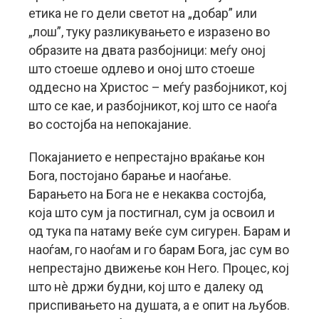
етика не го дели светот на „добар” или
„лош”, туку разликувањето е изразено во
образите на двата разбојници: меѓу оној
што стоеше одлево и оној што стоеше
оддесно на Христос – меѓу разбојникот, кој
што се кае, и разбојникот, кој што се наоѓа
во состојба на непокајание.
Покајанието е непрестајно враќање кон
Бога, постојано барање и наоѓање.
Барањето на Бога не е некаква состојба,
која што сум ја постигнал, сум ја освоил и
од тука па натаму веќе сум сигурен. Барам и
наоѓам, го наоѓам и го барам Бога, јас сум во
непрестајно движење кон Него. Процес, кој
што нè држи будни, кој што е далеку од
приспивањето на душата, а е опит на љубов.