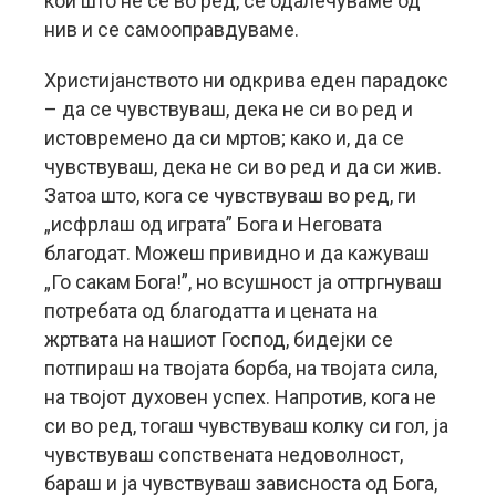
кои што не се во ред, се одалечуваме од
нив и се самооправдуваме.
Христијанството ни одкрива еден парадокс
– да се чувствуваш, дека не си во ред и
истовремено да си мртов; како и, да се
чувствуваш, дека не си во ред и да си жив.
Затоа што, кога се чувствуваш во ред, ги
„исфрлаш од играта” Бога и Неговата
благодат. Можеш привидно и да кажуваш
„Го сакам Бога!”, но всушност ја оттргнуваш
потребата од благодатта и цената на
жртвата на нашиот Господ, бидејки се
потпираш на твојата борба, на твојата сила,
на твојот духовен успех. Напротив, кога не
си во ред, тогаш чувствуваш колку си гол, ја
чувствуваш сопствената недоволност,
бараш и ја чувствуваш зависноста од Бога,