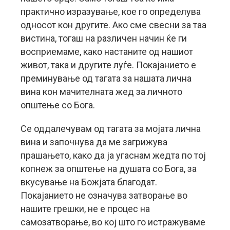
практично изразување, кое го определува
односот кон другите. Ако сме свесни за таа
вистина, тогаш на различен начин ќе ги
восприемаме, како настаните од нашиот
живот, така и другите луѓе. Покајанието е
преминување од тагата за нашата лична
вина кон мачителната жед за личното
општење со Бога.
Се оддалечувам од тагата за мојата лична
вина и започнува да ме загрижува
прашањето, како да ја угаснам жедта по тој
копнеж за општење на душата со Бога, за
вкусување на Божјата благодат.
Покајанието не означува затворање во
нашите грешки, не е процес на
самозатворање, во кој што го истражуваме