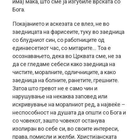
има) мака, што сме ја изгубиле врската со
Бога.
Покајанието и аскезата се влез, не во
заедницата на фарисеите, туку во заедница
со блудниот син, со работниците од
единаесетиот час, со митарите… Тоа е
осознавањето, дека во Црквата сме, не за
да се гледаме себеси како заедница на
чистите, моралните, одличниците, а како
заедница на болните, ранетите, грешните.
Затоа што гревот не е само чин и
нарушување на некаква заповед или
искривување на моралниот ред, а највеќе –
неспособност на душата да општи со Бога и
со човекот, зашто човекот останува
изолиран во себе си, во своите интереси,
права, помисли и желби. Христијанската