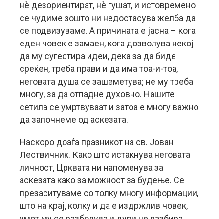
нè дезориентират, нè гушат, и истовремено
се чудиме зошто ни недостасува желба да
се подвизуваме. А причината е јасна – кога
еден човек е замаен, кога дозволува некој
да му сугестира идеи, дека за да биде
среќен, треба прави и да има тоа-и-тоа,
неговата душа се зашеметува; не му треба
многу, за да отпадне духовно. Нашите
сетила се умртвуваат и затоа е многу важно
да започнеме од аскезата.
Наскоро доаѓа празникот на св. Јован
Лествичник. Како што истакнува неговата
личност, Црквата ни напоменува за
аскезата како за можност за будење. Се
презаситуваме со толку многу информации,
што на крај, колку и да е издржлив човек,
умот му се разболува и дури не разбира