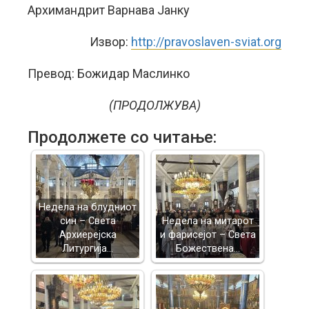
Архимандрит Варнава Јанку
Извор:
http://pravoslaven-sviat.org
Превод: Божидар Маслинко
(ПРОДОЛЖУВА)
Продолжете со читање:
Недела на блудниот
син – Света
Недела на митарот
Архиерејска
и фарисејот – Светa
Литургија…
Божествена…