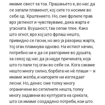
имаме свест за тоа. Прашањето е, во нас да
се запали пламенот, кој сите го носиме во
себе од Крштението. Но, сме фрлиле прав
врз јагленот и чувствуваме, дека жарта е
угасната. Всушност, таа сепак тлее. Како
што огнот, врз кој што фрлаш нешто,
привидно се гасни, но ако ја разориш жарта,
тој оган пламнува одново. На истиот начин,
потребно ни е да се разгориме во душата,
за секој од нас да ја најде причината, која
што го пали тој оган во себе си. Кога сакаме
нешто многу силно, борбата не нè плаши – и
имаме желба, и напорите ни изгледаат
лесни. Но, денес сме толку многу
ограничени во сетилните нешта, толку
многу задавени во културата на
среќата
,
што си имаме создадено потреби, кои што