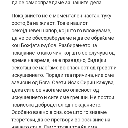
да се самооправдаме за нашите дела.
Покајанието не е моментален настан, туку
состојба на живот. Тоа е нашиот
секојдневен напор, кој што го вложуваме,
да не се обесхрабруваме и да се обраќаме
кон Божјата љубов. Разбирањето на
покајанието како чин, кој што се случува од
време на време, не е праведно, бидејки
секогаш се наоѓаме во опасност од гревот и
искушението. Поради таа причина, ние сме
зависни од Бога. Свети Исак Сирин кажува,
дека сите се наоѓаме во опасност од
искушението и сите сме грешни. Не постои
повисока добродетел од покајанието.
Особено важно е она, кое што го знаеме
теоретски, да се претвори во сознание на
нашето срце. Само тогаш тоа ќе има