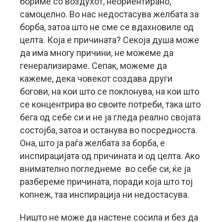
бориме со воздухот, неориентирано,
самоцелно. Во нас недостасува желбата за
борба, затоа што не сме се вдахновиле од
целта. Која е причината? Секоја душа може
да има многу причини, не можеме да
генерализираме. Сепак, можеме да
кажеме, дека човекот создава други
богови, на кои што се поклонува, на кои што
се концентрира во своите потреби, така што
бега од себе си и не ја гледа реално својата
состојба, затоа и останува во посредноста.
Она, што ја раѓа желбата за борба, е
инспирацијата од причината и од целта. Ако
внимателно погледнеме во себе си, ќе ја
разбереме причината, поради која што тој
копнеж, таа инспирација ни недостасува.
Ништо не може да настене сосила и без да