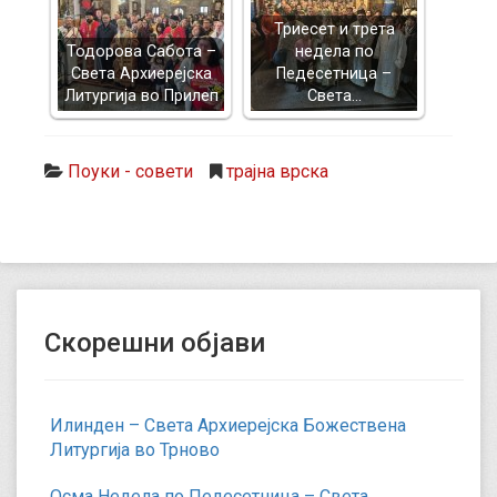
Триесет и трета
Тодорова Сабота –
недела по
Света Архиерејска
Педесетница –
Литургија во Прилеп
Света…
Поуки - совети
трајна врска
Скорешни објави
Илинден – Света Архиерејска Божествена
Литургија во Трново
Осма Недела по Педесетница – Света