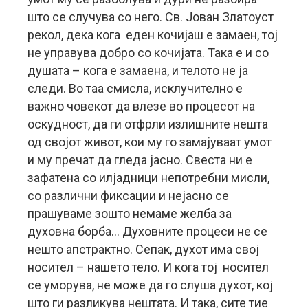
што се случува со него. Св. Јован Златоуст
рекол, дека кога еден кочијаш е замаен, тој
не управува добро со кочијата. Така е и со
душата – кога е замаена, и телото не ја
следи. Во таа смисла, исклучително е
важно човекот да влезе во процесот на
оскудност, да ги отфрли излишните нешта
од својот живот, кои му го замајуваат умот
и му пречат да гледа јасно. Свеста ни е
зафатена со илјадници непотребни мисли,
со различни фиксации и нејасно се
прашуваме зошто немаме желба за
духовна борба… Духовните процеси не се
нешто апстрактно. Сепак, духот има свој
носител – нашето тело. И кога тој носител
се уморува, не може да го слуша духот, кој
што ги разликува нештата. И така, сите тие