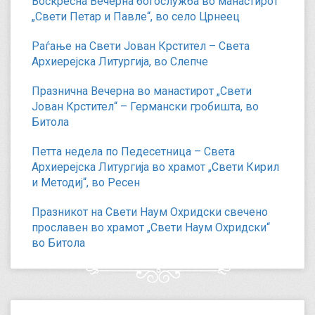
Воскресна Вечерна богослужба во манастирот
„Свети Петар и Павле“, во село Црнеец
Раѓање на Свети Јован Крстител – Света
Архиерејска Литургија, во Слепче
Празнична Вечерна во манастирот „Свети
Јован Крстител“ – Германски гробишта, во
Битола
Петта недела по Педесетница – Света
Архиерејска Литургија во храмот „Свети Кирил
и Методиј“, во Ресен
Празникот на Свети Наум Охридски свечено
прославен во храмот „Свети Наум Охридски“
во Битола