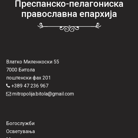
Преспанско-пелагониска
православна епархија
Влатко Миленкоски 55
7000 Битола
поштенски фах 201
+389 47 236 967
mitropolija.bitola@gmail.com
Богослужби
Осветувања