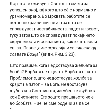
Кој што те оживува. Светот го смета за
успешен оној, кај кого што сè е нормално и
урамномерено. Во Црквата, работите се
потполно различни, не затоа што се
оправдуваат нестабилноста, падот и гревот,
туку затоа што се оправдуваат покајнието,
скрушеноста и сознанието, както што вели
св. ап. Павле
„сите згрешија и се лишени од
славата Божја”
(види. Рим. 3:23).
Што правиме, кога недостасува желбата за
борба? Борбата не е целта. Борбата е патот.
Проблемот е, што недостасува желба за
крајот на патот – за Бога. Недостасува
љубов кон Светлината, изгубена е љубовта
кон Вистината. Ете зошто прашањето не е
во борбата. Ние не сме родени за да се