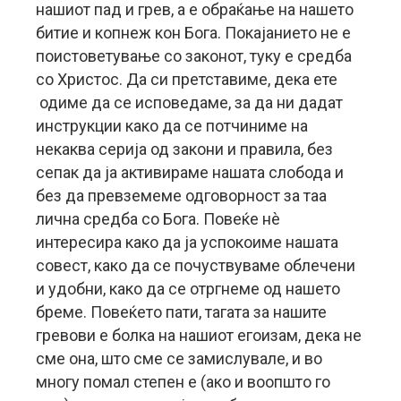
нашиот пад и грев, а е обраќање на нашето
битие и копнеж кон Бога. Покајанието не е
поистоветување со законот, туку е средба
со Христос. Да си претставиме, дека ете
одиме да се исповедаме, за да ни дадат
инструкции како да се потчиниме на
некаква серија од закони и правила, без
сепак да ја активираме нашата слобода и
без да превземеме одговорност за таа
лична средба со Бога. Повеќе нè
интересира како да ја успокоиме нашата
совест, како да се почуствуваме облечени
и удобни, како да се отргнеме од нашето
бреме. Повеќето пати, тагата за нашите
гревови е болка на нашиот егоизам, дека не
сме она, што сме се замислувале, и во
многу помал степен е (ако и воопшто го