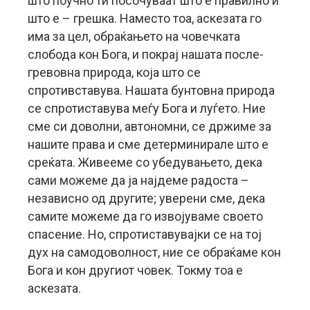
што поучно ти посочуваат што е правилно и
што е – грешка. Наместо тоа, аскезата го
има за цел, обраќањето на човечката
слобода кон Бога, и покрај нашата после-
гревовна природа, која што се
спротивставува. Нашата бунтовна природа
се спротиставува меѓу Бога и луѓето. Ние
сме си доволни, автономни, се држиме за
нашите права и сме детерминирале што е
среќата. Живееме со убедувањето, дека
сами можеме да ја најдеме радоста –
независно од другите; уверени сме, дека
самите можеме да го извојуваме своето
спасение. Но, спротиставувајки се на тој
дух на самодоволност, ние се обраќаме кон
Бога и кон другиот човек. Токму тоа е
аскезата.