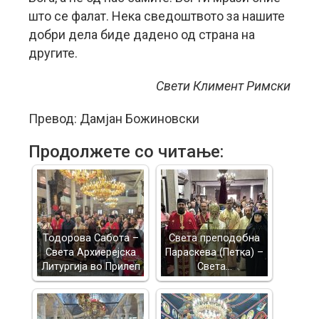
што се фалат. Нека сведоштвото за нашите
добри дела биде дадено од страна на
другите.
Свети Климент Римски
Превод: Дамјан Божиновски
Продолжете со читање:
Тодорова Сабота –
Света преподобна
Света Архиерејска
Параскева (Петка) –
Литургија во Прилеп
Света…