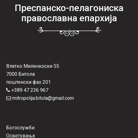
Преспанско-пелагониска
православна епархија
Влатко Миленкоски 55
7000 Битола
поштенски фах 201
+389 47 236 967
mitropolija.bitola@gmail.com
Богослужби
Осветувања