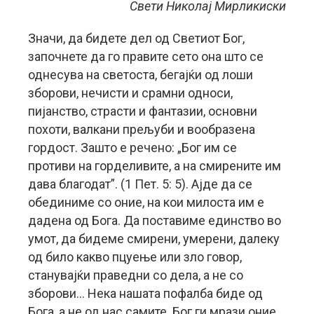
Свети Николај Мирликиски
Значи, да бидете дел од Светиот Бог,
започнете да го правите сето она што се
однесува на светоста, бегајќи од лоши
зборови, нечисти и срамни односи,
пијанство, страсти и фантазии, основни
похоти, валкани прељуби и вообразена
гордост. Зашто е речено: „Бог им се
противи на горделивите, а на смирените им
дава благодат”. (1 Пет. 5: 5). Ајде да се
обединиме со оние, на кои милоста им е
дадена од Бога. Да поставиме единство во
умот, да бидеме смирени, умерени, далеку
од било какво пцуење или зло говор,
станувајќи праведни со дела, а не со
зборови… Нека нашата пофалба биде од
Бога, а не од нас самите. Бог ги мрази оние