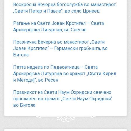
Воскресна Вечерна богослужба во манастирот
„Свети Петар и Павле“, во село Црнеец
Раѓање на Свети Јован Крстител – Света
Архиерејска Литургија, во Слепче
Празнична Вечерна во манастирот „Свети
Јован Крстител“ – Германски гробишта, во
Битола
Петта недела по Педесетница – Света
Архиерејска Литургија во храмот „Свети Кирил
и Методиј“, во Ресен
Празникот на Свети Наум Охридски свечено
прославен во храмот „Свети Наум Охридски“
во Битола