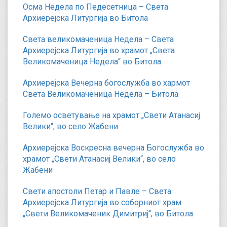
Осма Недела по Педесетница – Света
Архиерејска Литургија во Битола
Света великомаченица Недела – Света
Архиерејска Литургија во храмот „Света
Великомаченица Недела“ во Битола
Архиерејска Вечерна богослужба во хармот
Света Великомаченица Недела – Битола
Големо осветување на храмот „Свети Атанасиј
Велики“, во село Жабени
Архиерејска Воскресна вечерна Богослужба во
храмот „Свети Атанасиј Велики“, во село
Жабени
Свети апостоли Петар и Павле – Света
Архиерејска Литургија во соборниот храм
„Свети Великомаченик Димитриј“, во Битола