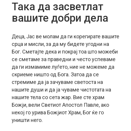
Така да засветлат
вашите добри дела
Деца, Јас ве молам да ги корегирате вашите
срца и мисли, за да му бидете угодни на
Бог. Сметајте дека и покрај тоа што можеби
се сметаме за праведни и често успеваме
да ги измамиме луѓето, ние не можеме да
скриеме ништо од Бога.
Затоа да се
стремиме да ја зачуваме светоста на
нашите души и да ја чуваме чистотата на
нашите тела со сета жар. Вие сте храм
Божји, вели Светиот Апостол Павле, ако
некој го урива Божјиот Храм, Бог ќе го
уништи него.