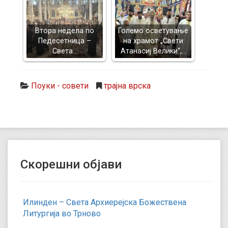
Втора недела по
Големо осветување
Педесетница –
на храмот „Свети
Света…
Атанасиј Велики“,…
Поуки - совети
трајна врска
Скорешни објави
Илинден – Света Архиерејска Божествена
Литургија во Трново