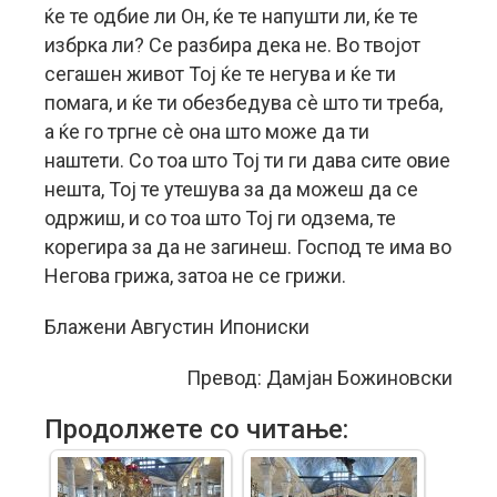
ќе те одбие ли Он, ќе те напушти ли, ќе те
избрка ли? Се разбира дека не. Во твојот
сегашен живот Тој ќе те негува и ќе ти
помага, и ќе ти обезбедува сè што ти треба,
а ќе го тргне сè она што може да ти
наштети. Со тоа што Тој ти ги дава сите овие
нешта, Тој те утешува за да можеш да се
одржиш, и со тоа што Тој ги одзема, те
корегира за да не загинеш. Господ те има во
Негова грижа, затоа не се грижи.
Блажени Августин Ипониски
Превод: Дамјан Божиновски
Продолжете со читање: