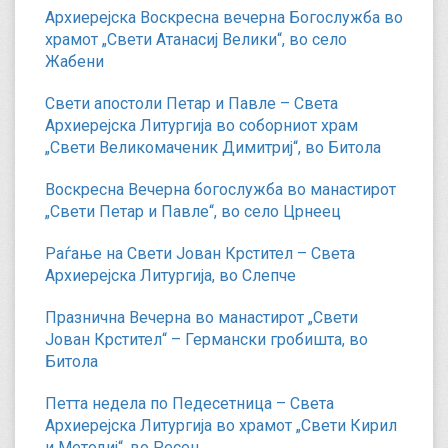
Архиерејска Воскресна вечерна Богослужба во
храмот „Свети Атанасиј Велики“, во село
Жабени
Свети апостоли Петар и Павле – Света
Архиерејска Литургија во соборниот храм
„Свети Великомаченик Димитриј“, во Битола
Воскресна Вечерна богослужба во манастирот
„Свети Петар и Павле“, во село Црнеец
Раѓање на Свети Јован Крстител – Света
Архиерејска Литургија, во Слепче
Празнична Вечерна во манастирот „Свети
Јован Крстител“ – Германски гробишта, во
Битола
Петта недела по Педесетница – Света
Архиерејска Литургија во храмот „Свети Кирил
и Методиј“, во Ресен