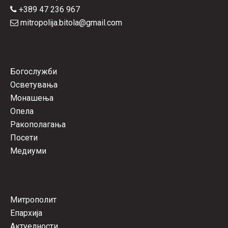
+389 47 236 967
mitropolija.bitola@gmail.com
Богослужби
Осветувања
Монашења
Опела
Ракополагања
Посети
Медиуми
Митрополит
Епархија
Актуелности