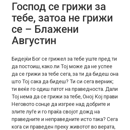
Господ се грижи за
тебе, затоа не грижи
се – Блажени
Августин
Бидејќи Бог се грижел за тебе уште пред ти
да постоиш, како ли Тој може да не успее
да се грижи за тебе сега, за ти да бидеш она
што Тој сака да бидеш? Ти си сега верник;
ти веќе го одиш патот на праведноста. Дали
Тој нема да се грижи за тебе, Оној Кој прави
Неговото сонце да изгрее над добрите и
злите луѓе и го праќа својот дожд на
праведните и неправедните исто така?
Сега
кога си праведен преку животот во верата,