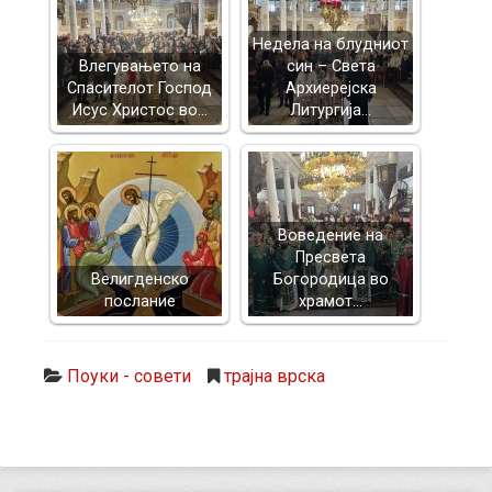
Недела на блудниот
Влегувањето на
син – Света
Спасителот Господ
Архиерејска
Исус Христос во…
Литургија…
Воведение на
Пресвета
Велигденско
Богородица во
послание
храмот…
Поуки - совети
трајна врска