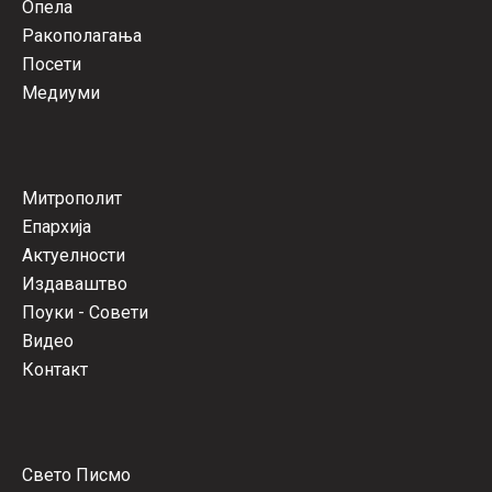
Опела
Ракополагања
Посети
Медиуми
Митрополит
Епархија
Актуелности
Издаваштво
Поуки - Совети
Видео
Контакт
Свето Писмо