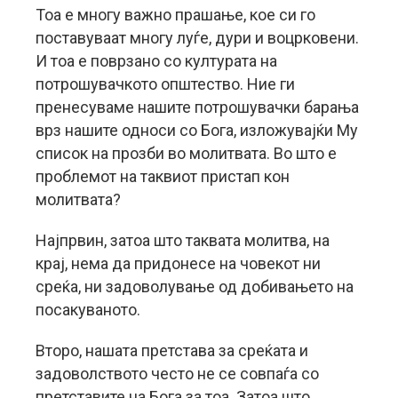
Тоа е многу важно прашање, кое си го
поставуваат многу луѓе, дури и воцрковени.
И тоа е поврзано со културата на
потрошувачкото општество. Ние ги
пренесуваме нашите потрошувачки барања
врз нашите односи со Бога, изложувајќи Му
список на прозби во молитвата. Во што е
проблемот на таквиот пристап кон
молитвата?
Најпрвин, затоа што таквата молитва, на
крај, нема да придонесе на човекот ни
среќа, ни задоволување од добивањето на
посакуваното.
Второ, нашата претстава за среќата и
задоволството често не се совпаѓа со
претставите на Бога за тоа. Затоа што