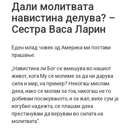
Дали молитвата
навистина делува? –
Сестра Васа Ларин
Еден млад човек од Америка ми постави
прашање:
„Навистина ли Бог се вмешува во нашиот
живот, кога Му се молиме за да ни дарува
сила и мир, на пример? Некогаш мислам
дека, иако се молам за тоа, никогаш не го
добивам посакуваното, и за жал, веќе сум ја
изгубил надежта, се плашам дека
престанувам да верувам во силата на
молитвата“.