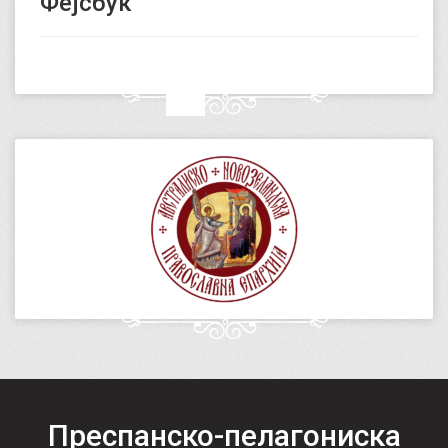
Фејсбук
Преспанско-пелагониска