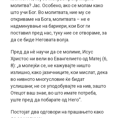
молитва? Јас. Особено, ако се молам како
што учи Бог. Во молитвата, ние му се
откриваме на Бога, молитвата – не е
надминување на бариери, кои Бог ги
поставил пред нас, туку ние се отвораме, за
да се биде Неговата волја.
Пред да нè научи да се молиме, Исус
Христос ни вели во Евангелието од Матеј (6,
8): „а молејќи се, не кажувајте ништо
излишно, како јазичниците, кои мислат, дека
во нивното многусловие ќе бидат
услишани; не се уподобувајте на нив, зашто
Отецот ваш знае, во што имате потреба,
уште пред да побарате од Него“.
Постојат два одговори на прашањето како