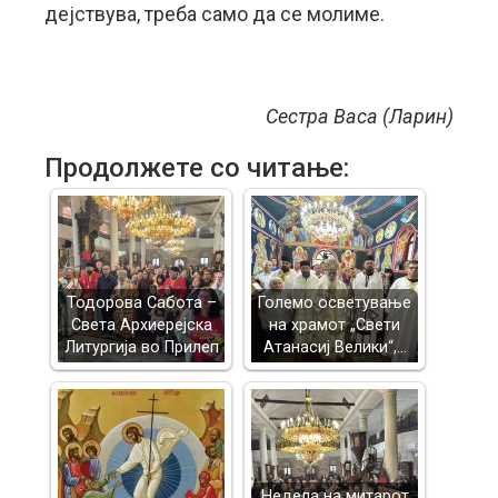
дејствува, треба само да се молиме.
Сестра Васа (Ларин)
Продолжете со читање:
Тодорова Сабота –
Големо осветување
Света Архиерејска
на храмот „Свети
Литургија во Прилеп
Атанасиј Велики“,…
Недела на митарот