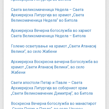
Света великомаченица Недела – Света
Архиерејска Литургија во храмот „Света
Великомаченица Недела“ во Битола
Архиерејска Вечерна богослужба во хармот
Света Великомаченица Недела – Битола
Големо осветување на храмот „Свети Атанасиј
Велики“, во село Жабени
Архиерејска Воскресна вечерна Богослужба во
храмот „Свети Атанасиј Велики“, во село
Жабени
Свети апостоли Петар и Павле – Света
Архиерејска Литургија во соборниот храм
„Свети Великомаченик Димитриј“, во Битола
Воскресна Вечерна богослужба во манастирот
„Свети Петар и Павле“, во село Црнеец