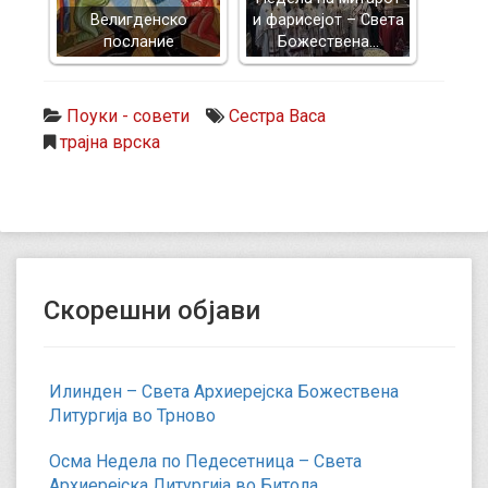
Велигденско
и фарисејот – Светa
послание
Божествена…
Поуки - совети
Сестра Васа
трајна врска
Скорешни објави
Илинден – Света Архиерејска Божествена
Литургија во Трново
Осма Недела по Педесетница – Света
Архиерејска Литургија во Битола