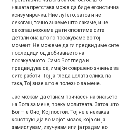
нашата претстава може да биде егоистична
конзумирачка. Ние луѓето, затоа и не
секогаш, точно знаеме што сакаме, и не
секогаш можеме да ги опфатиме сите
детали она што го посакуваме во тој
момент. Не можеме да ги предвидиме сите
последици од добивањето на
посакуваното. Само Бог гледа и
предвидува сè, имајќи совршено знаење за
сите работи. Тој ја гледа целата слика, па
така, Тој знае што е полезно за мене.
Јас можам да станам причасен на знањето
на Бога за мене, преку молитвата. Затоа што
Бог – е Оној Кој постои. Тој не е некаква
конструкција во мојот мозок, која си ја
замислувам, изучувам или ја градам во