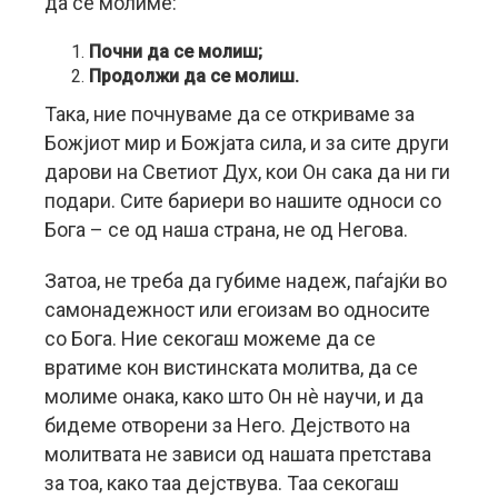
да се молиме:
Почни да се молиш;
Продолжи да се молиш.
Така, ние почнуваме да се откриваме за
Божјиот мир и Божјата сила, и за сите други
дарови на Светиот Дух, кои Он сака да ни ги
подари. Сите бариери во нашите односи со
Бога – се од наша страна, не од Негова.
Затоа, не треба да губиме надеж, паѓајќи во
самонадежност или егоизам во односите
со Бога. Ние секогаш можеме да се
вратиме кон вистинската молитва, да се
молиме онака, како што Он нè научи, и да
бидеме отворени за Него. Дејството на
молитвата не зависи од нашата претстава
за тоа, како таа дејствува. Таа секогаш