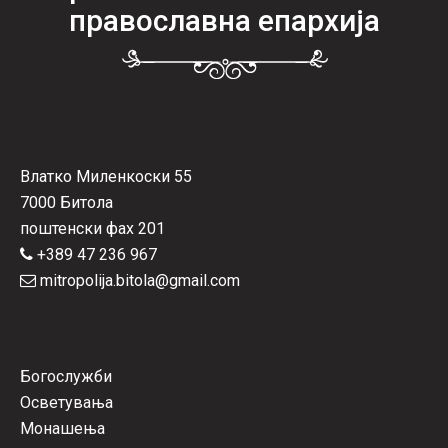
православна епархија
Влатко Миленкоски 55
7000 Битола
поштенски фах 201
+389 47 236 967
mitropolija.bitola@gmail.com
Богослужби
Осветувања
Монашења