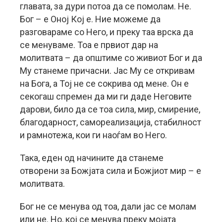
главата, за дури потоа да се помолам. Не.
Бог – е Оној Кој е. Ние можеме да
разговараме со Него, и преку таа врска да
се менуваме. Тоа е првиот дар на
молитвата – да општиме со живиот Бог и да
Му станеме причасни. Јас Му се откривам
на Бога, а Тој не се сокрива од мене. Он е
секогаш спремен да ми ги даде Неговите
дарови, било да се тоа сила, мир, смирение,
благодарност, самореализација, стабилност
и рамнотежа, кои ги наоѓам во Него.
Така, еден од начините да станеме
отворени за Божјата сила и Божјиот мир – е
молитвата.
Бог не се менува од тоа, дали јас се молам
или не. Но, кој се менува преку мојата