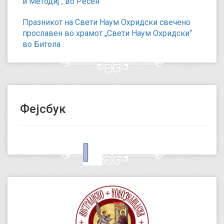
и Методиј“, во Ресен
Празникот на Свети Наум Охридски свечено
прославен во храмот „Свети Наум Охридски“
во Битола
Фејсбук