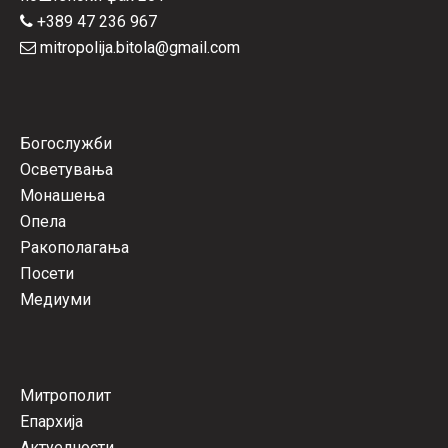
+389 47 236 967
mitropolija.bitola@gmail.com
Богослужби
Осветувања
Монашења
Опела
Ракополагања
Посети
Медиуми
Митрополит
Епархија
Актуелности