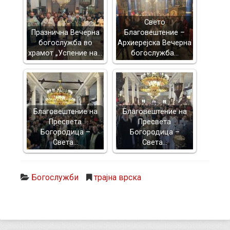
Свето
Празнична Вечерна
Благовештение –
богослужба во
Архиерејска Вечерна
храмот „Успение на…
богослужба…
Благовештение на
Благовештение на
Пресвета
Пресвета
Богородица –
Богородица –
Света…
Света…
Богослужби
трајна врска