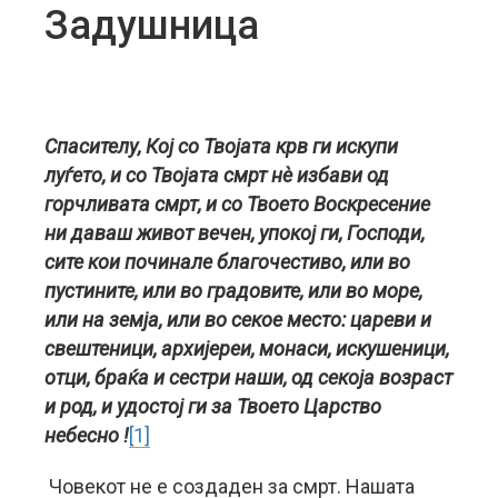
Задушница
Спасителу, Кој со Твојата крв ги искупи
луѓето, и со Твојата смрт нè избави од
горчливата смрт, и со Твоето Воскресение
ни даваш живот вечен, упокој ги, Господи,
сите кои починале благочестиво, или во
пустините, или во градовите, или во море,
или на земја, или во секое место: цареви и
свештеници, архијереи, монаси, искушеници,
отци, браќа и сестри наши, од секоја возраст
и род, и удостој ги за Твоето Царство
небесно !
[1]
Човекот не е создаден за смрт. Нашата