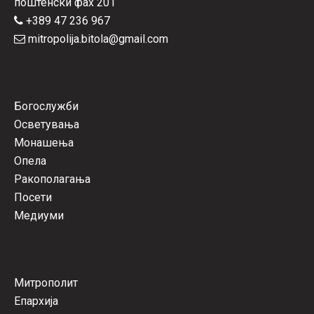
поштенски фах 201
+389 47 236 967
mitropolija.bitola@gmail.com
Богослужби
Осветувања
Монашења
Опела
Ракополагања
Посети
Медиуми
Митрополит
Епархија