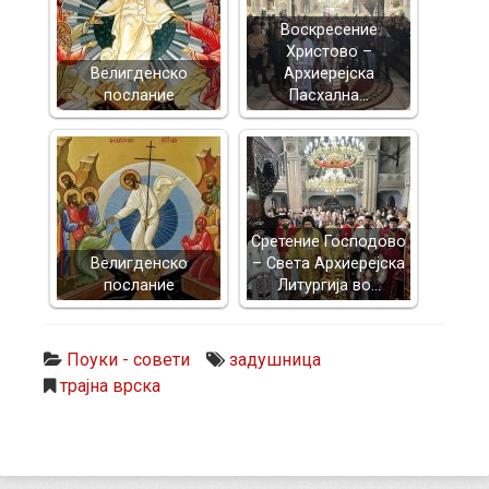
Воскресение
Христово –
Велигденско
Архиерејска
послание
Пасхална…
Сретение Господово
Велигденско
– Света Архиерејска
послание
Литургија во…
Поуки - совети
задушница
трајна врска