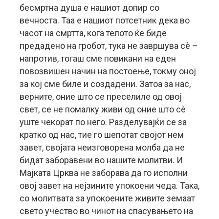
бесмртна душа е нашиот допир со
вечноста. Таа е нашиот потсетник дека во
часот на смртта, кога телото ќе биде
предадено на гробот, тука не завршува сè –
напротив, тогаш сме повикани на еден
повозвишен начин на постоење, токму оној
за кој сме биле и создадени. Затоа за нас,
верните, оние што се преселиле од овој
свет, се не помалку живи од оние што сè
уште чекорат по него. Разделувајќи се за
кратко од нас, тие го шепотат својот нем
завет, својата неизговорена молба да не
бидат заборавени во нашите молитви. И
Мајката Црква не заборава да го исполни
овој завет на нејзините упокоени чеда. Така,
со молитвата за упокоените живите земаат
свето учество во чинот на спасувањето на