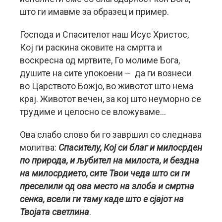
што ги имавме за образец и пример.
Господа и Спасителот наш Исус Христос,
Кој ги раскина оковите на смртта и
воскресна од мртвите, Го молиме Бога,
душите на сите упокоени – да ги вознеси
во Царството Божјо, во животот што нема
крај. Животот вечен, за кој што неуморно се
трудиме и целосно се вложуваме…
Ова слабо слово би го завршил со следнава
молитва:
Спасителу, Кој си благ и милосрден
по природа, и љубител на милоста, и бездна
на милосрдието, сите Твои чеда што си ги
преселили од ова место на злоба и смртна
сенка, всели ги таму каде што е сјајот на
Твојата светлина
.