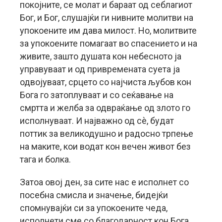
покојните, се молат и бараат од себлагиот
Бог, и Бог, слушајќи ги нивните молитви на
упокоените им дава милост. Но, молитвите
за упокоените помагаат во спасението и на
живите, зашто душата кон небесното ја
управуваат и од привремената суета ја
одвојуваат, срцето со најчиста љубов кон
Бога го затоплуваат и со сеќавање на
смртта и желба за одвраќање од злото го
исполнуваат. И најважно од сè, будат
поттик за великодушно и радосно трпење
на маките, кои водат кон вечен живот без
тага и болка.
Затоа овој ден, за сите нас е исполнет со
посебна смисла и значење, бидејќи
спомнувајќи си за упокоените чеда,
исполнети сме со благодарност кон Бога,